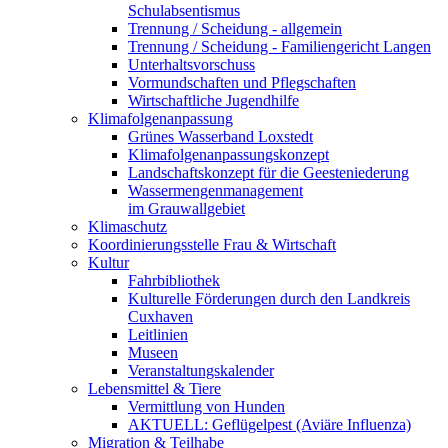
Schulabsentismus
Trennung / Scheidung - allgemein
Trennung / Scheidung - Familiengericht Langen
Unterhaltsvorschuss
Vormundschaften und Pflegschaften
Wirtschaftliche Jugendhilfe
Klimafolgenanpassung
Grünes Wasserband Loxstedt
Klimafolgenanpassungskonzept
Landschaftskonzept für die Geesteniederung
Wassermengenmanagement
im Grauwallgebiet
Klimaschutz
Koordinierungsstelle Frau & Wirtschaft
Kultur
Fahrbibliothek
Kulturelle Förderungen durch den Landkreis
Cuxhaven
Leitlinien
Museen
Veranstaltungskalender
Lebensmittel & Tiere
Vermittlung von Hunden
AKTUELL: Geflügelpest (Aviäre Influenza)
Migration & Teilhabe