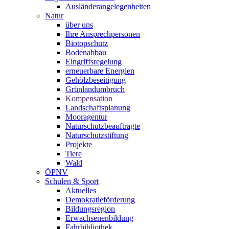
Ausländerangelegenheiten
Natur
über uns
Ihre Ansprechpersonen
Biotopschutz
Bodenabbau
Eingriffsregelung
erneuerbare Energien
Gehölzbeseitigung
Grünlandumbruch
Kompensation
Landschaftsplanung
Mooragentur
Naturschutzbeauftragte
Naturschutzstiftung
Projekte
Tiere
Wald
ÖPNV
Schulen & Sport
Aktuelles
Demokratieförderung
Bildungsregion
Erwachsenenbildung
Fahrbibliothek