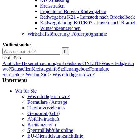
Kfz-Zulassung
Kreisstraßen
Projekte im Bereich Radwegebau
Radwegebau K21 - Lamstedt nach Bröckelbeck
Radwegplanung K61/K63 - Laven nach Bramel
Wunschkennzeichen
Wirtschaftsförderung/ Förderprogramme
Volltextsuche
schließen
Amtliche Bekanntmachungen
Kreishaus-ONLINE
Was erledige ich
wo?
Baustellen
Kreistagsinfo
Stellenangebote
Formulare
Startseite
>
Wir für Sie
>
Was erledige ich wo?
Untermenu
Wir für Sie
Was erledige ich wo?
Formulare / Anträge
Telefonverzeichnis
Geoportal (GIS)
Abfallwirtschaft
Kleinanzeigen
Sperrmüllabfuhr online
EU-Dienstleistungsrichtlinie