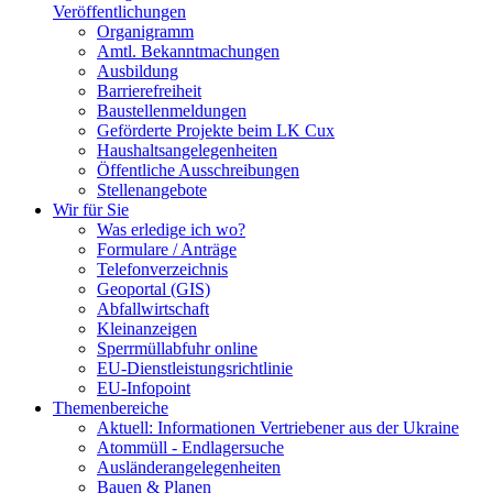
Veröffentlichungen
Organigramm
Amtl. Bekanntmachungen
Ausbildung
Barrierefreiheit
Baustellenmeldungen
Geförderte Projekte beim LK Cux
Haushaltsangelegenheiten
Öffentliche Ausschreibungen
Stellenangebote
Wir für Sie
Was erledige ich wo?
Formulare / Anträge
Telefonverzeichnis
Geoportal (GIS)
Abfallwirtschaft
Kleinanzeigen
Sperrmüllabfuhr online
EU-Dienstleistungsrichtlinie
EU-Infopoint
Themenbereiche
Aktuell: Informationen Vertriebener aus der Ukraine
Atommüll - Endlagersuche
Ausländerangelegenheiten
Bauen & Planen