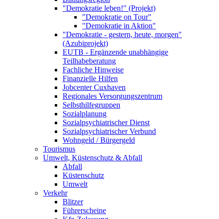
"Demokratie leben!" (Projekt)
"Demokratie on Tour"
"Demokratie in Aktion"
"Demokratie - gestern, heute, morgen"
(Azubiprojekt)
EUTB - Ergänzende unabhängige
Teilhabeberatung
Fachliche Hinweise
Finanzielle Hilfen
Jobcenter Cuxhaven
Regionales Versorgungszentrum
Selbsthilfegruppen
Sozialplanung
Sozialpsychiatrischer Dienst
Sozialpsychiatrischer Verbund
Wohngeld / Bürgergeld
Tourismus
Umwelt, Küstenschutz & Abfall
Abfall
Küstenschutz
Umwelt
Verkehr
Blitzer
Führerscheine