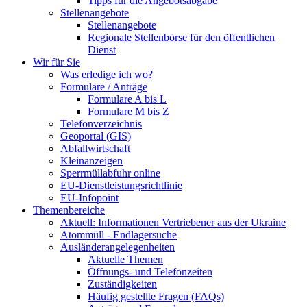
Tipps für die Angebotsabgabe
Stellenangebote
Stellenangebote
Regionale Stellenbörse für den öffentlichen
Dienst
Wir für Sie
Was erledige ich wo?
Formulare / Anträge
Formulare A bis L
Formulare M bis Z
Telefonverzeichnis
Geoportal (GIS)
Abfallwirtschaft
Kleinanzeigen
Sperrmüllabfuhr online
EU-Dienstleistungsrichtlinie
EU-Infopoint
Themenbereiche
Aktuell: Informationen Vertriebener aus der Ukraine
Atommüll - Endlagersuche
Ausländerangelegenheiten
Aktuelle Themen
Öffnungs- und Telefonzeiten
Zuständigkeiten
Häufig gestellte Fragen (FAQs)