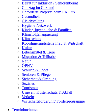
Beirat für Inklusion / Seniorenbeirat
Ganztag im Cuxland
Geförderte Projekte beim LK Cux
Gesundheit
Gleichstellung
Hygiene-Netzwerk
Kinder, Jugendliche & Familien
Klimafolgenanpassung
Klimaschutz
Koordinierungsstelle Frau & Wirtschaft
Kultur
Lebensmittel & Tiere
Migration & Teilhabe
Natur
ÖPNV
Schulen & Sport
Senioren & Pflege
Sicherheit & Ordnung
Soziales
Tourismus
Umwelt, Küstenschutz & Abfall
Verkehr
Wirtschaftsförderung/ Förderprogramme
Terminbuchungen