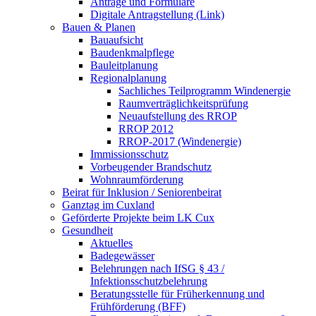
Anträge und Formulare
Digitale Antragstellung (Link)
Bauen & Planen
Bauaufsicht
Baudenkmalpflege
Bauleitplanung
Regionalplanung
Sachliches Teilprogramm Windenergie
Raumverträglichkeitsprüfung
Neuaufstellung des RROP
RROP 2012
RROP-2017 (Windenergie)
Immissionsschutz
Vorbeugender Brandschutz
Wohnraumförderung
Beirat für Inklusion / Seniorenbeirat
Ganztag im Cuxland
Geförderte Projekte beim LK Cux
Gesundheit
Aktuelles
Badegewässer
Belehrungen nach IfSG § 43 /
Infektionsschutzbelehrung
Beratungsstelle für Früherkennung und
Frühförderung (BFF)