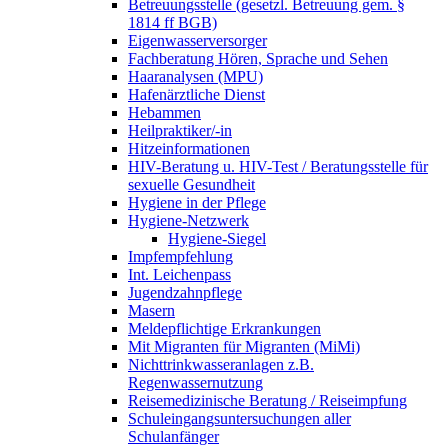
Betreuungsstelle (gesetzl. Betreuung gem. §
1814 ff BGB)
Eigenwasserversorger
Fachberatung Hören, Sprache und Sehen
Haaranalysen (MPU)
Hafenärztliche Dienst
Hebammen
Heilpraktiker/-in
Hitzeinformationen
HIV-Beratung u. HIV-Test / Beratungsstelle für
sexuelle Gesundheit
Hygiene in der Pflege
Hygiene-Netzwerk
Hygiene-Siegel
Impfempfehlung
Int. Leichenpass
Jugendzahnpflege
Masern
Meldepflichtige Erkrankungen
Mit Migranten für Migranten (MiMi)
Nichttrinkwasseranlagen z.B.
Regenwassernutzung
Reisemedizinische Beratung / Reiseimpfung
Schuleingangsuntersuchungen aller
Schulanfänger