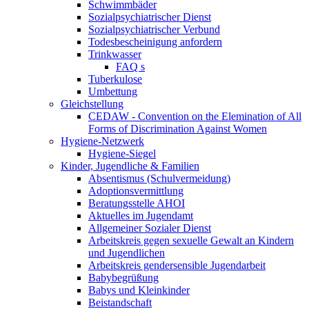
Schwimmbäder
Sozialpsychiatrischer Dienst
Sozialpsychiatrischer Verbund
Todesbescheinigung anfordern
Trinkwasser
FAQ s
Tuberkulose
Umbettung
Gleichstellung
CEDAW - Convention on the Elemination of All
Forms of Discrimination Against Women
Hygiene-Netzwerk
Hygiene-Siegel
Kinder, Jugendliche & Familien
Absentismus (Schulvermeidung)
Adoptionsvermittlung
Beratungsstelle AHOI
Aktuelles im Jugendamt
Allgemeiner Sozialer Dienst
Arbeitskreis gegen sexuelle Gewalt an Kindern
und Jugendlichen
Arbeitskreis gendersensible Jugendarbeit
Babybegrüßung
Babys und Kleinkinder
Beistandschaft