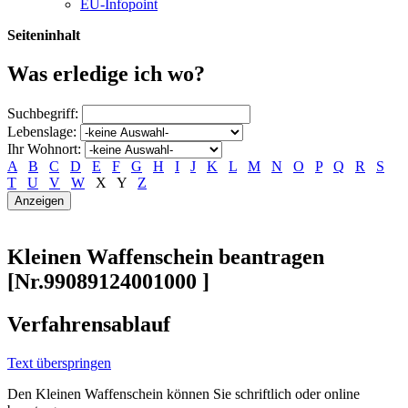
EU-Infopoint
Seiteninhalt
Was erledige ich wo?
Suchbegriff:
Lebenslage:
Ihr Wohnort:
A
B
C
D
E
F
G
H
I
J
K
L
M
N
O
P
Q
R
S
T
U
V
W
X
Y
Z
Kleinen Waffenschein beantragen
[Nr.99089124001000 ]
Verfahrensablauf
Text überspringen
Den Kleinen Waffenschein können Sie schriftlich oder online