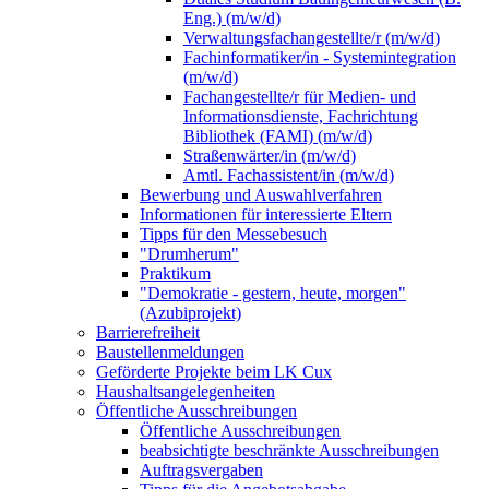
Eng.) (m/w/d)
Verwaltungsfachangestellte/r (m/w/d)
Fachinformatiker/in - Systemintegration
(m/w/d)
Fachangestellte/r für Medien- und
Informationsdienste, Fachrichtung
Bibliothek (FAMI) (m/w/d)
Straßenwärter/in (m/w/d)
Amtl. Fachassistent/in (m/w/d)
Bewerbung und Auswahlverfahren
Informationen für interessierte Eltern
Tipps für den Messebesuch
"Drumherum"
Praktikum
"Demokratie - gestern, heute, morgen"
(Azubiprojekt)
Barrierefreiheit
Baustellenmeldungen
Geförderte Projekte beim LK Cux
Haushaltsangelegenheiten
Öffentliche Ausschreibungen
Öffentliche Ausschreibungen
beabsichtigte beschränkte Ausschreibungen
Auftragsvergaben