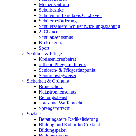
Medienzentrum
Schulbezirke
Schulen im Landkreis Cuxhaven
Schülerbeförderung
Schülerzahlen/ Schulentwicklungsplanung
2. Chance
Schulabsentismus
Kreiselternrat
Sport
Senioren & Pflege
Kreisseniorenbeirat
örtliche Pflegekonferenz
Senioren- & Pflegestützpunkt
Seniorenwegweiser
Sicherheit & Ordnung
Brandschutz
Katastrophenschutz
Rettungsdienst
Jagd- und Waffenrecht
Sprengstoffrecht
Soziales
Beratungsseite Radikalisierung
Bildung und Kultur im Cuxland
Bildungspaket
Bildungsregion