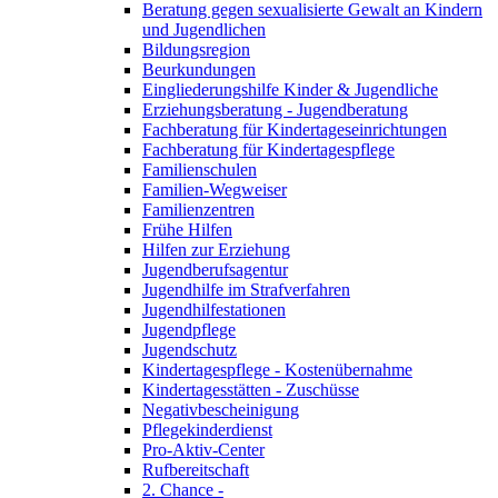
Beratung gegen sexualisierte Gewalt an Kindern
und Jugendlichen
Bildungsregion
Beurkundungen
Eingliederungshilfe Kinder & Jugendliche
Erziehungsberatung - Jugendberatung
Fachberatung für Kindertageseinrichtungen
Fachberatung für Kindertagespflege
Familienschulen
Familien-Wegweiser
Familienzentren
Frühe Hilfen
Hilfen zur Erziehung
Jugendberufsagentur
Jugendhilfe im Strafverfahren
Jugendhilfestationen
Jugendpflege
Jugendschutz
Kindertagespflege - Kostenübernahme
Kindertagesstätten - Zuschüsse
Negativbescheinigung
Pflegekinderdienst
Pro-Aktiv-Center
Rufbereitschaft
2. Chance -