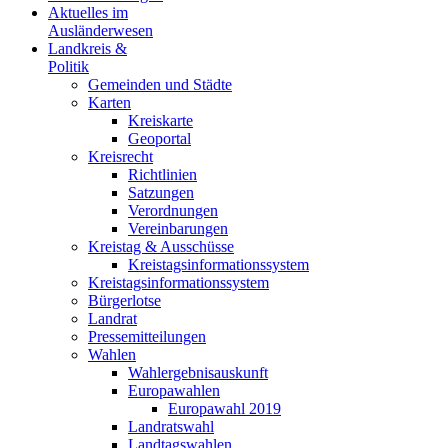
Aktuelles im
Ausländerwesen
Landkreis &
Politik
Gemeinden und Städte
Karten
Kreiskarte
Geoportal
Kreisrecht
Richtlinien
Satzungen
Verordnungen
Vereinbarungen
Kreistag & Ausschüsse
Kreistagsinformationssystem
Kreistagsinformationssystem
Bürgerlotse
Landrat
Pressemitteilungen
Wahlen
Wahlergebnisauskunft
Europawahlen
Europawahl 2019
Landratswahl
Landtagswahlen