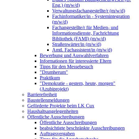
Eng.) (m/w/d)
Verwaltungsfachangestellte/r (m/w/d)
Fachinformatiker/in - Systemintegration
(m/w/d)
Fachangestellte/r für Medien- und
Informationsdienste, Fachrichtung
Bibliothek (FAMI) (m/w/d)
Straßenwärter/in (m/w/d)
Amtl. Fachassistent/in (m/w/d)
Bewerbung und Auswahlverfahren
Informationen für interessierte Eltern
Tipps für den Messebesuch
"Drumherum"
Praktikum
"Demokratie - gestern, heute, morgen"
(Azubiprojekt)
Barrierefreiheit
Baustellenmeldungen
Geförderte Projekte beim LK Cux
Haushaltsangelegenheiten
Öffentliche Ausschreibungen
Öffentliche Ausschreibungen
beabsichtigte beschränkte Ausschreibungen
Auftragsvergaben