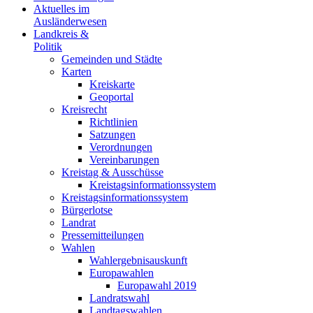
Aktuelles im
Ausländerwesen
Landkreis &
Politik
Gemeinden und Städte
Karten
Kreiskarte
Geoportal
Kreisrecht
Richtlinien
Satzungen
Verordnungen
Vereinbarungen
Kreistag & Ausschüsse
Kreistagsinformationssystem
Kreistagsinformationssystem
Bürgerlotse
Landrat
Pressemitteilungen
Wahlen
Wahlergebnisauskunft
Europawahlen
Europawahl 2019
Landratswahl
Landtagswahlen