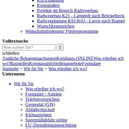
Kfz-Zulassung
Kreisstraßen
Projekte im Bereich Radwegebau
Radwegebau K21 - Lamstedt nach Bröckelbeck
Radwegplanung K61/K63 - Laven nach Bramel
Wunschkennzeichen
Wirtschaftsförderung/ Förderprogramme
Volltextsuche
schließen
Amtliche Bekanntmachungen
Kreishaus-ONLINE
Was erledige ich
wo?
Baustellen
Kreistagsinfo
Stellenangebote
Formulare
Startseite
>
Wir für Sie
>
Was erledige ich wo?
Untermenu
Wir für Sie
Was erledige ich wo?
Formulare / Anträge
Telefonverzeichnis
Geoportal (GIS)
Abfallwirtschaft
Kleinanzeigen
Sperrmüllabfuhr online
EU-Dienstleistungsrichtlinie