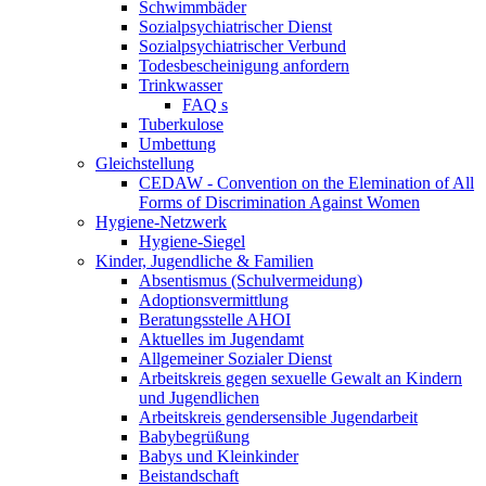
Schwimmbäder
Sozialpsychiatrischer Dienst
Sozialpsychiatrischer Verbund
Todesbescheinigung anfordern
Trinkwasser
FAQ s
Tuberkulose
Umbettung
Gleichstellung
CEDAW - Convention on the Elemination of All
Forms of Discrimination Against Women
Hygiene-Netzwerk
Hygiene-Siegel
Kinder, Jugendliche & Familien
Absentismus (Schulvermeidung)
Adoptionsvermittlung
Beratungsstelle AHOI
Aktuelles im Jugendamt
Allgemeiner Sozialer Dienst
Arbeitskreis gegen sexuelle Gewalt an Kindern
und Jugendlichen
Arbeitskreis gendersensible Jugendarbeit
Babybegrüßung
Babys und Kleinkinder
Beistandschaft