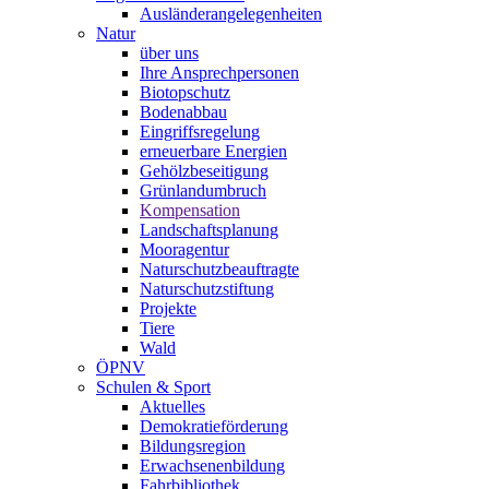
Ausländerangelegenheiten
Natur
über uns
Ihre Ansprechpersonen
Biotopschutz
Bodenabbau
Eingriffsregelung
erneuerbare Energien
Gehölzbeseitigung
Grünlandumbruch
Kompensation
Landschaftsplanung
Mooragentur
Naturschutzbeauftragte
Naturschutzstiftung
Projekte
Tiere
Wald
ÖPNV
Schulen & Sport
Aktuelles
Demokratieförderung
Bildungsregion
Erwachsenenbildung
Fahrbibliothek