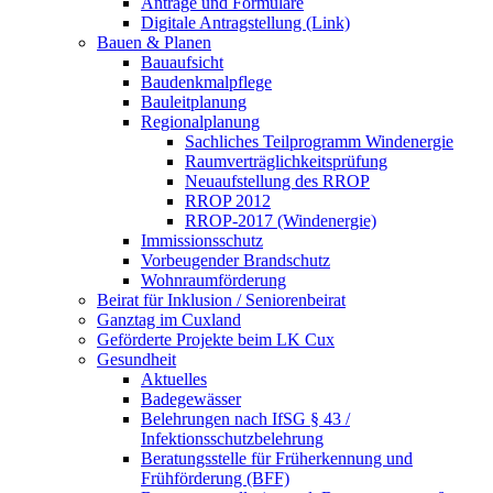
Anträge und Formulare
Digitale Antragstellung (Link)
Bauen & Planen
Bauaufsicht
Baudenkmalpflege
Bauleitplanung
Regionalplanung
Sachliches Teilprogramm Windenergie
Raumverträglichkeitsprüfung
Neuaufstellung des RROP
RROP 2012
RROP-2017 (Windenergie)
Immissionsschutz
Vorbeugender Brandschutz
Wohnraumförderung
Beirat für Inklusion / Seniorenbeirat
Ganztag im Cuxland
Geförderte Projekte beim LK Cux
Gesundheit
Aktuelles
Badegewässer
Belehrungen nach IfSG § 43 /
Infektionsschutzbelehrung
Beratungsstelle für Früherkennung und
Frühförderung (BFF)