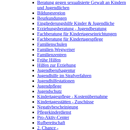
Beratung gegen sexualisierte Gewalt an Kindern
und Jugendlichen
Bildungsregion
Beurkundungen
Eingliederungshilfe Kinder & Jugendliche
Erziehungsberatung - Jugendberatung
Fachberatung für Kindertageseinrichtungen
Fachberatung für Kindertagespflege
Familienschulen
Familien-Wegweiser
Familienzentren
Frühe Hilfen
Hilfen zur Erziehung
Jugendberufsagentur
Jugendhilfe im Strafverfahren
Jugendhilfestationen
Jugendpflege
Jugendschutz
Kindertagespflege - Kostenübernahme
Kindertagesstätten - Zuschüsse
Negativbescheinigung
Pflegekinderdienst
Pro-Aktiv-Center
Rufbereitschaft
2. Chance -