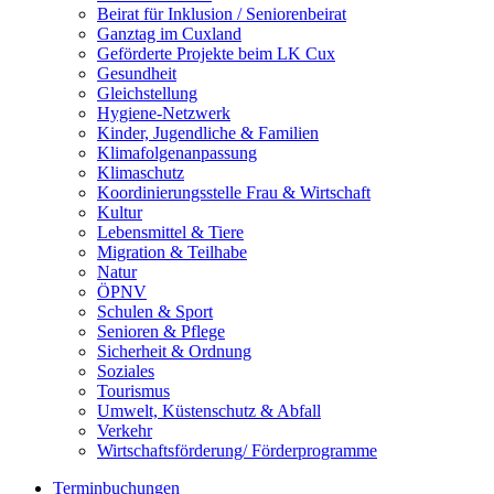
Beirat für Inklusion / Seniorenbeirat
Ganztag im Cuxland
Geförderte Projekte beim LK Cux
Gesundheit
Gleichstellung
Hygiene-Netzwerk
Kinder, Jugendliche & Familien
Klimafolgenanpassung
Klimaschutz
Koordinierungsstelle Frau & Wirtschaft
Kultur
Lebensmittel & Tiere
Migration & Teilhabe
Natur
ÖPNV
Schulen & Sport
Senioren & Pflege
Sicherheit & Ordnung
Soziales
Tourismus
Umwelt, Küstenschutz & Abfall
Verkehr
Wirtschaftsförderung/ Förderprogramme
Terminbuchungen