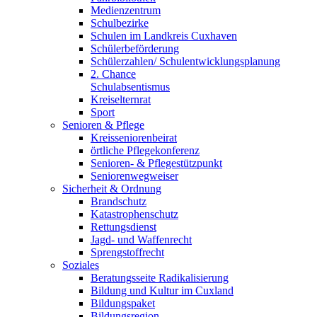
Medienzentrum
Schulbezirke
Schulen im Landkreis Cuxhaven
Schülerbeförderung
Schülerzahlen/ Schulentwicklungsplanung
2. Chance
Schulabsentismus
Kreiselternrat
Sport
Senioren & Pflege
Kreisseniorenbeirat
örtliche Pflegekonferenz
Senioren- & Pflegestützpunkt
Seniorenwegweiser
Sicherheit & Ordnung
Brandschutz
Katastrophenschutz
Rettungsdienst
Jagd- und Waffenrecht
Sprengstoffrecht
Soziales
Beratungsseite Radikalisierung
Bildung und Kultur im Cuxland
Bildungspaket
Bildungsregion