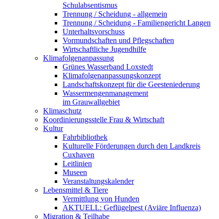
Schulabsentismus
Trennung / Scheidung - allgemein
Trennung / Scheidung - Familiengericht Langen
Unterhaltsvorschuss
Vormundschaften und Pflegschaften
Wirtschaftliche Jugendhilfe
Klimafolgenanpassung
Grünes Wasserband Loxstedt
Klimafolgenanpassungskonzept
Landschaftskonzept für die Geesteniederung
Wassermengenmanagement
im Grauwallgebiet
Klimaschutz
Koordinierungsstelle Frau & Wirtschaft
Kultur
Fahrbibliothek
Kulturelle Förderungen durch den Landkreis
Cuxhaven
Leitlinien
Museen
Veranstaltungskalender
Lebensmittel & Tiere
Vermittlung von Hunden
AKTUELL: Geflügelpest (Aviäre Influenza)
Migration & Teilhabe