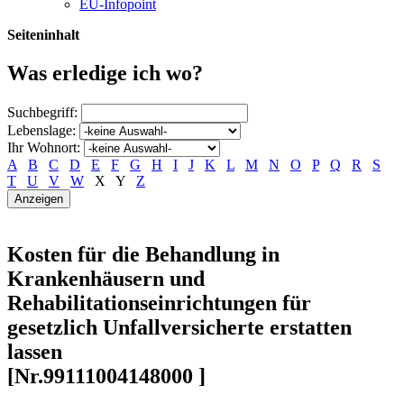
EU-Infopoint
Seiteninhalt
Was erledige ich wo?
Suchbegriff:
Lebenslage:
Ihr Wohnort:
A
B
C
D
E
F
G
H
I
J
K
L
M
N
O
P
Q
R
S
T
U
V
W
X
Y
Z
Kosten für die Behandlung in
Krankenhäusern und
Rehabilitationseinrichtungen für
gesetzlich Unfallversicherte erstatten
lassen
[Nr.99111004148000 ]