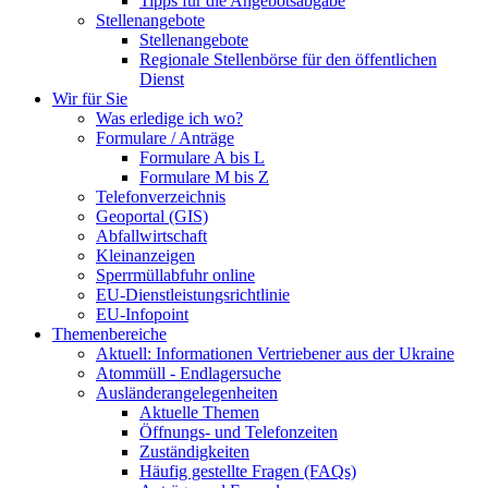
Tipps für die Angebotsabgabe
Stellenangebote
Stellenangebote
Regionale Stellenbörse für den öffentlichen
Dienst
Wir für Sie
Was erledige ich wo?
Formulare / Anträge
Formulare A bis L
Formulare M bis Z
Telefonverzeichnis
Geoportal (GIS)
Abfallwirtschaft
Kleinanzeigen
Sperrmüllabfuhr online
EU-Dienstleistungsrichtlinie
EU-Infopoint
Themenbereiche
Aktuell: Informationen Vertriebener aus der Ukraine
Atommüll - Endlagersuche
Ausländerangelegenheiten
Aktuelle Themen
Öffnungs- und Telefonzeiten
Zuständigkeiten
Häufig gestellte Fragen (FAQs)