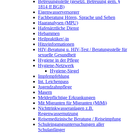
Betreuungsstelle (gesetzl. Betreuung gem. §
1814 ff BGB)
Eigenwasserversorger
Fachberatung Hören, Sprache und Sehen
Haaranalysen (MPU)
Hafenärztliche Dienst
Hebammen
Heilpraktiker/-in
Hitzeinformationen
HIV-Beratung u. HIV-Test / Beratungsstelle für
sexuelle Gesundheit
Hygiene in der Pflege
Hygiene-Netzwerk
Hygiene-Siegel
Impfempfehlung
Int. Leichenpass
Jugendzahnpflege
Masern
Meldepflichtige Erkrankungen
Mit Migranten für Migranten (MiMi)
Nichttrinkwasseranlagen z.B.
Regenwassernutzung
Reisemedizinische Beratung / Reiseimpfung
Schuleingangsuntersuchungen aller
Schulanfänger