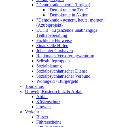
"Demokratie leben!" (Projekt)
"Demokratie on Tour"
"Demokratie in Aktion"
"Demokratie - gestern, heute, morgen"
(Azubiprojekt)
EUTB - Ergänzende unabhängige
Teilhabeberatung
Fachliche Hinweise
Finanzielle Hilfen
Jobcenter Cuxhaven
Regionales Versorgungszentrum
Selbsthilfegruppen
Sozialplanung
Sozialpsychiatrischer Dienst
Sozialpsychiatrischer Verbund
Wohngeld / Bürgergeld
Tourismus
Umwelt, Küstenschutz & Abfall
Abfall
Küstenschutz
Umwelt
Verkehr
Blitzer
Führerscheine