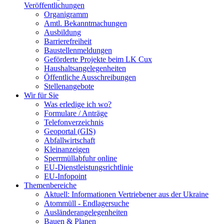
Veröffentlichungen
Organigramm
Amtl. Bekanntmachungen
Ausbildung
Barrierefreiheit
Baustellenmeldungen
Geförderte Projekte beim LK Cux
Haushaltsangelegenheiten
Öffentliche Ausschreibungen
Stellenangebote
Wir für Sie
Was erledige ich wo?
Formulare / Anträge
Telefonverzeichnis
Geoportal (GIS)
Abfallwirtschaft
Kleinanzeigen
Sperrmüllabfuhr online
EU-Dienstleistungsrichtlinie
EU-Infopoint
Themenbereiche
Aktuell: Informationen Vertriebener aus der Ukraine
Atommüll - Endlagersuche
Ausländerangelegenheiten
Bauen & Planen