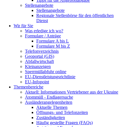
Tipps für die Angebotsabgabe
Stellenangebote
Stellenangebote
Regionale Stellenbörse für den öffentlichen
Dienst
Wir für Sie
Was erledige ich wo?
Formulare / Anträge
Formulare A bis L
Formulare M bis Z
Telefonverzeichnis
Geoportal (GIS)
Abfallwirtschaft
Kleinanzeigen
Sperrmüllabfuhr online
EU-Dienstleistungsrichtlinie
EU-Infopoint
Themenbereiche
Aktuell: Informationen Vertriebener aus der Ukraine
Atommüll - Endlagersuche
Ausländerangelegenheiten
Aktuelle Themen
Öffnungs- und Telefonzeiten
Zuständigkeiten
Häufig gestellte Fragen (FAQs)