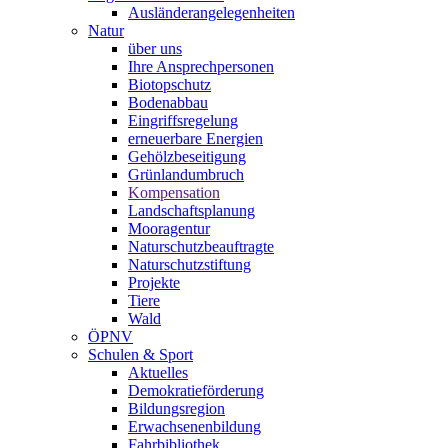
Ausländerangelegenheiten
Natur
über uns
Ihre Ansprechpersonen
Biotopschutz
Bodenabbau
Eingriffsregelung
erneuerbare Energien
Gehölzbeseitigung
Grünlandumbruch
Kompensation
Landschaftsplanung
Mooragentur
Naturschutzbeauftragte
Naturschutzstiftung
Projekte
Tiere
Wald
ÖPNV
Schulen & Sport
Aktuelles
Demokratieförderung
Bildungsregion
Erwachsenenbildung
Fahrbibliothek