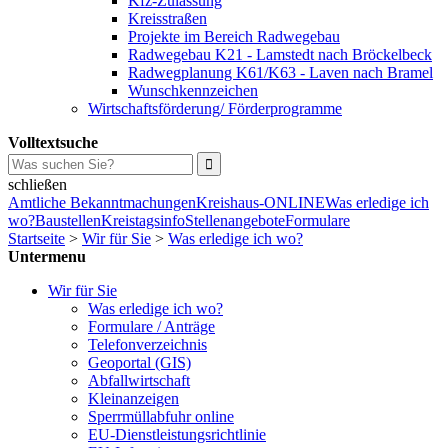
Kfz-Zulassung
Kreisstraßen
Projekte im Bereich Radwegebau
Radwegebau K21 - Lamstedt nach Bröckelbeck
Radwegplanung K61/K63 - Laven nach Bramel
Wunschkennzeichen
Wirtschaftsförderung/ Förderprogramme
Volltextsuche
schließen
Amtliche Bekanntmachungen
Kreishaus-ONLINE
Was erledige ich
wo?
Baustellen
Kreistagsinfo
Stellenangebote
Formulare
Startseite
>
Wir für Sie
>
Was erledige ich wo?
Untermenu
Wir für Sie
Was erledige ich wo?
Formulare / Anträge
Telefonverzeichnis
Geoportal (GIS)
Abfallwirtschaft
Kleinanzeigen
Sperrmüllabfuhr online
EU-Dienstleistungsrichtlinie