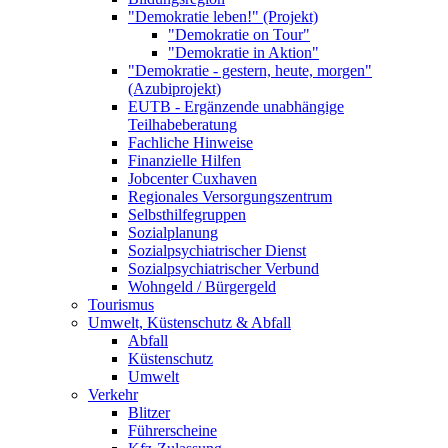
"Demokratie leben!" (Projekt)
"Demokratie on Tour"
"Demokratie in Aktion"
"Demokratie - gestern, heute, morgen"
(Azubiprojekt)
EUTB - Ergänzende unabhängige
Teilhabeberatung
Fachliche Hinweise
Finanzielle Hilfen
Jobcenter Cuxhaven
Regionales Versorgungszentrum
Selbsthilfegruppen
Sozialplanung
Sozialpsychiatrischer Dienst
Sozialpsychiatrischer Verbund
Wohngeld / Bürgergeld
Tourismus
Umwelt, Küstenschutz & Abfall
Abfall
Küstenschutz
Umwelt
Verkehr
Blitzer
Führerscheine