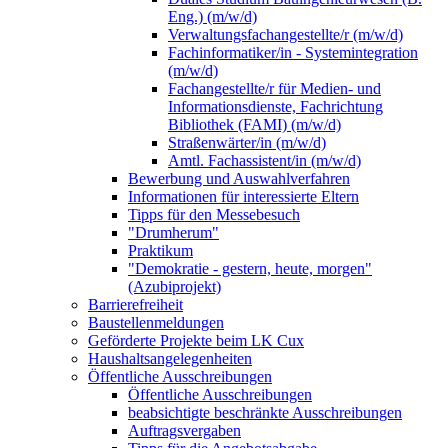
Eng.) (m/w/d)
Verwaltungsfachangestellte/r (m/w/d)
Fachinformatiker/in - Systemintegration
(m/w/d)
Fachangestellte/r für Medien- und
Informationsdienste, Fachrichtung
Bibliothek (FAMI) (m/w/d)
Straßenwärter/in (m/w/d)
Amtl. Fachassistent/in (m/w/d)
Bewerbung und Auswahlverfahren
Informationen für interessierte Eltern
Tipps für den Messebesuch
"Drumherum"
Praktikum
"Demokratie - gestern, heute, morgen"
(Azubiprojekt)
Barrierefreiheit
Baustellenmeldungen
Geförderte Projekte beim LK Cux
Haushaltsangelegenheiten
Öffentliche Ausschreibungen
Öffentliche Ausschreibungen
beabsichtigte beschränkte Ausschreibungen
Auftragsvergaben