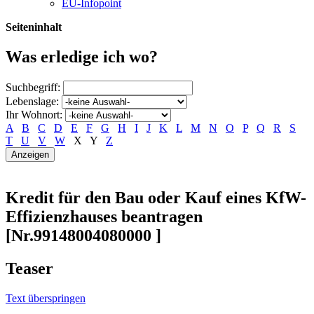
EU-Infopoint
Seiteninhalt
Was erledige ich wo?
Suchbegriff:
Lebenslage:
Ihr Wohnort:
A
B
C
D
E
F
G
H
I
J
K
L
M
N
O
P
Q
R
S
T
U
V
W
X
Y
Z
Kredit für den Bau oder Kauf eines KfW-
Effizienzhauses beantragen
[Nr.99148004080000 ]
Teaser
Text überspringen