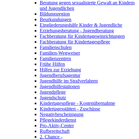
Beratung gegen sexualisierte Gewalt an Kindern
und Jugendlichen
Bildungsregion
Beurkundungen
Eingliederungshilfe Kinder & Jugendliche
Erziehungsberatung - Jugendberatung
Fachberatung für Kindertageseinrichtungen
Fachberatung für Kindertagespflege
Familienschulen
Familien-Wegweiser
Familienzentren
Frühe Hilfen
Hilfen zur Erziehung
Jugendberufsagentur
Jugendhilfe im Strafverfahren
Jugendhilfestationen
Jugendpflege
Jugendschutz
Kindertagespflege - Kostenübernahme
Kindertagesstätten - Zuschüsse
Negativbescheinigung
Pflegekinderdienst
Pro-Aktiv-Center
Rufbereitschaft
2. Chance -