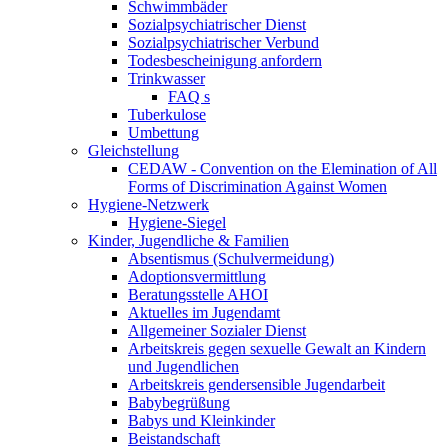
Schwimmbäder
Sozialpsychiatrischer Dienst
Sozialpsychiatrischer Verbund
Todesbescheinigung anfordern
Trinkwasser
FAQ s
Tuberkulose
Umbettung
Gleichstellung
CEDAW - Convention on the Elemination of All
Forms of Discrimination Against Women
Hygiene-Netzwerk
Hygiene-Siegel
Kinder, Jugendliche & Familien
Absentismus (Schulvermeidung)
Adoptionsvermittlung
Beratungsstelle AHOI
Aktuelles im Jugendamt
Allgemeiner Sozialer Dienst
Arbeitskreis gegen sexuelle Gewalt an Kindern
und Jugendlichen
Arbeitskreis gendersensible Jugendarbeit
Babybegrüßung
Babys und Kleinkinder
Beistandschaft