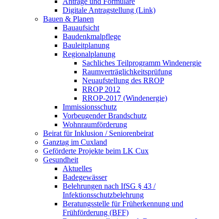
Anträge und Formulare
Digitale Antragstellung (Link)
Bauen & Planen
Bauaufsicht
Baudenkmalpflege
Bauleitplanung
Regionalplanung
Sachliches Teilprogramm Windenergie
Raumverträglichkeitsprüfung
Neuaufstellung des RROP
RROP 2012
RROP-2017 (Windenergie)
Immissionsschutz
Vorbeugender Brandschutz
Wohnraumförderung
Beirat für Inklusion / Seniorenbeirat
Ganztag im Cuxland
Geförderte Projekte beim LK Cux
Gesundheit
Aktuelles
Badegewässer
Belehrungen nach IfSG § 43 /
Infektionsschutzbelehrung
Beratungsstelle für Früherkennung und
Frühförderung (BFF)