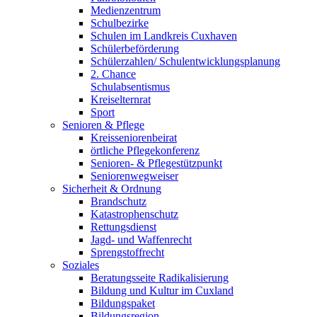
Medienzentrum
Schulbezirke
Schulen im Landkreis Cuxhaven
Schülerbeförderung
Schülerzahlen/ Schulentwicklungsplanung
2. Chance
Schulabsentismus
Kreiselternrat
Sport
Senioren & Pflege
Kreisseniorenbeirat
örtliche Pflegekonferenz
Senioren- & Pflegestützpunkt
Seniorenwegweiser
Sicherheit & Ordnung
Brandschutz
Katastrophenschutz
Rettungsdienst
Jagd- und Waffenrecht
Sprengstoffrecht
Soziales
Beratungsseite Radikalisierung
Bildung und Kultur im Cuxland
Bildungspaket
Bildungsregion