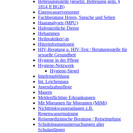
Betreuungsstelle (gesetzl. Betreuung gem. §
1814 ff BGB)
Eigenwasserversorger
Fachberatung Hören, Sprache und Sehen
Haaranalysen (MPU)
Hafenärztliche Dienst
Hebammen
Heilpraktiker/-in
Hitzeinformationen
HIV-Beratung u. HIV-Test / Beratungsstelle für
sexuelle Gesundheit
Hygiene in der Pflege
Hygiene-Netzwerk
Hygiene-Siegel
Impfempfehlung
Int. Leichenpass
Jugendzahnpflege
Masern
Meldepflichtige Erkrankungen
Mit Migranten für Migranten (MiMi)
Nichttrinkwasseranlagen z.B.
Regenwassernutzung
Reisemedizinische Beratung / Reiseimpfung
Schuleingangsuntersuchungen aller
Schulanfänger