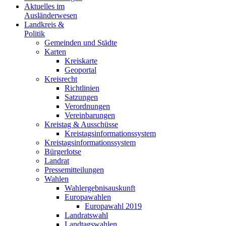
Aktuelles im
Ausländerwesen
Landkreis &
Politik
Gemeinden und Städte
Karten
Kreiskarte
Geoportal
Kreisrecht
Richtlinien
Satzungen
Verordnungen
Vereinbarungen
Kreistag & Ausschüsse
Kreistagsinformationssystem
Kreistagsinformationssystem
Bürgerlotse
Landrat
Pressemitteilungen
Wahlen
Wahlergebnisauskunft
Europawahlen
Europawahl 2019
Landratswahl
Landtagswahlen