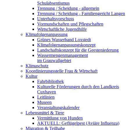
Schulabsentismus
Trennung / Scheidung - allgemein
Trennung / Scheidung - Familiengericht Langen
Unterhaltsvorschuss
Vormundschaften und Pflegschaften
Wirtschaftliche Jugendhilfe
Klimafolgenanpassung
Grünes Wasserband Loxstedt
Klimafolgenanpassungskonzept
Landschaftskonzept für die Geesteniederung
Wassermengenmanagement
im Grauwallgebiet
Klimaschutz
Koordinierungsstelle Frau & Wirtschaft
Kultur
Fahrbibliothek
Kulturelle Förderungen durch den Landkreis
Cuxhaven
Leitlinien
Museen
Veranstaltungskalender
Lebensmittel & Tiere
Vermittlung von Hunden
AKTUELL: Geflügelpest (Aviäre Influenza)
Migration & Teilhabe