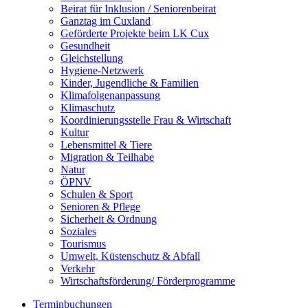
Beirat für Inklusion / Seniorenbeirat
Ganztag im Cuxland
Geförderte Projekte beim LK Cux
Gesundheit
Gleichstellung
Hygiene-Netzwerk
Kinder, Jugendliche & Familien
Klimafolgenanpassung
Klimaschutz
Koordinierungsstelle Frau & Wirtschaft
Kultur
Lebensmittel & Tiere
Migration & Teilhabe
Natur
ÖPNV
Schulen & Sport
Senioren & Pflege
Sicherheit & Ordnung
Soziales
Tourismus
Umwelt, Küstenschutz & Abfall
Verkehr
Wirtschaftsförderung/ Förderprogramme
Terminbuchungen