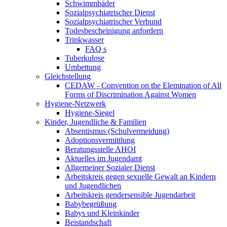
Schwimmbäder
Sozialpsychiatrischer Dienst
Sozialpsychiatrischer Verbund
Todesbescheinigung anfordern
Trinkwasser
FAQ s
Tuberkulose
Umbettung
Gleichstellung
CEDAW - Convention on the Elemination of All
Forms of Discrimination Against Women
Hygiene-Netzwerk
Hygiene-Siegel
Kinder, Jugendliche & Familien
Absentismus (Schulvermeidung)
Adoptionsvermittlung
Beratungsstelle AHOI
Aktuelles im Jugendamt
Allgemeiner Sozialer Dienst
Arbeitskreis gegen sexuelle Gewalt an Kindern
und Jugendlichen
Arbeitskreis gendersensible Jugendarbeit
Babybegrüßung
Babys und Kleinkinder
Beistandschaft