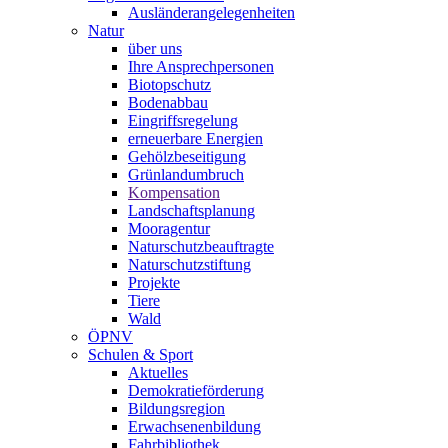
Ausländerangelegenheiten
Natur
über uns
Ihre Ansprechpersonen
Biotopschutz
Bodenabbau
Eingriffsregelung
erneuerbare Energien
Gehölzbeseitigung
Grünlandumbruch
Kompensation
Landschaftsplanung
Mooragentur
Naturschutzbeauftragte
Naturschutzstiftung
Projekte
Tiere
Wald
ÖPNV
Schulen & Sport
Aktuelles
Demokratieförderung
Bildungsregion
Erwachsenenbildung
Fahrbibliothek