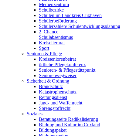
Medienzentrum
Schulbezirke
Schulen im Landkreis Cuxhaven
Schülerbeförderung
Schülerzahlen/ Schulentwicklungsplanung
2. Chance
Schulabsentismus
Kreiselternrat
Sport
Senioren & Pflege
Kreisseniorenbeirat
örtliche Pflegekonferenz
Senioren- & Pflegestützpunkt
Seniorenwegweiser
Sicherheit & Ordnung
Brandschutz
Katastrophenschutz
Rettungsdienst
Jagd- und Waffenrecht
Sprengstoffrecht
Soziales
Beratungsseite Radikalisierung
Bildung und Kultur im Cuxland
Bildungspaket
Bildungsregion