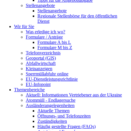
Tipps für die Angebotsabgabe
Stellenangebote
Stellenangebote
Regionale Stellenbörse für den öffentlichen
Dienst
Wir für Sie
Was erledige ich wo?
Formulare / Anträge
Formulare A bis L
Formulare M bis Z
Telefonverzeichnis
Geoportal (GIS)
Abfallwirtschaft
Kleinanzeigen
Sperrmüllabfuhr online
EU-Dienstleistungsrichtlinie
EU-Infopoint
Themenbereiche
Aktuell: Informationen Vertriebener aus der Ukraine
Atommüll - Endlagersuche
Ausländerangelegenheiten
Aktuelle Themen
Öffnungs- und Telefonzeiten
Zuständigkeiten
Häufig gestellte Fragen (FAQs)