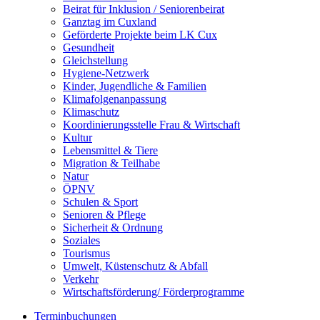
Beirat für Inklusion / Seniorenbeirat
Ganztag im Cuxland
Geförderte Projekte beim LK Cux
Gesundheit
Gleichstellung
Hygiene-Netzwerk
Kinder, Jugendliche & Familien
Klimafolgenanpassung
Klimaschutz
Koordinierungsstelle Frau & Wirtschaft
Kultur
Lebensmittel & Tiere
Migration & Teilhabe
Natur
ÖPNV
Schulen & Sport
Senioren & Pflege
Sicherheit & Ordnung
Soziales
Tourismus
Umwelt, Küstenschutz & Abfall
Verkehr
Wirtschaftsförderung/ Förderprogramme
Terminbuchungen