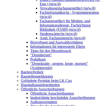
Eng.) (m/w/d)
Verwaltungsfachangestellte/r (m/w/d)
Fachinformatiker/in - Systemintegration
(m/w/d)
Fachangestellte/r für Medien- und
Informationsdienste, Fachrichtung
Bibliothek (FAMI) (m/w/d)
Straßenwärter/in (m/w/d)
Amtl. Fachassistent/in (m/w/d)
Bewerbung und Auswahlverfahren
Informationen für interessierte Eltern
Tipps für den Messebesuch
"Drumherum"
Praktikum
"Demokratie - gestern, heute, morgen"
(Azubiprojekt)
Barrierefreiheit
Baustellenmeldungen
Geförderte Projekte beim LK Cux
Haushaltsangelegenheiten
Öffentliche Ausschreibungen
Öffentliche Ausschreibungen
beabsichtigte beschränkte Ausschreibungen
Auftragsvergaben