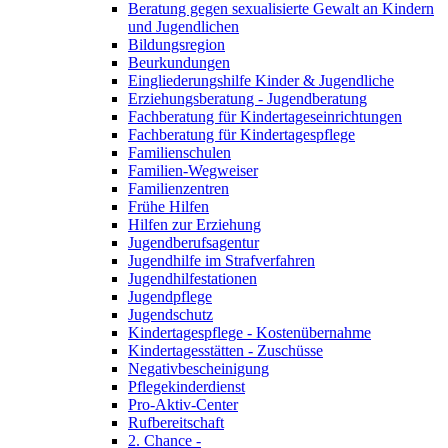
Beratung gegen sexualisierte Gewalt an Kindern
und Jugendlichen
Bildungsregion
Beurkundungen
Eingliederungshilfe Kinder & Jugendliche
Erziehungsberatung - Jugendberatung
Fachberatung für Kindertageseinrichtungen
Fachberatung für Kindertagespflege
Familienschulen
Familien-Wegweiser
Familienzentren
Frühe Hilfen
Hilfen zur Erziehung
Jugendberufsagentur
Jugendhilfe im Strafverfahren
Jugendhilfestationen
Jugendpflege
Jugendschutz
Kindertagespflege - Kostenübernahme
Kindertagesstätten - Zuschüsse
Negativbescheinigung
Pflegekinderdienst
Pro-Aktiv-Center
Rufbereitschaft
2. Chance -