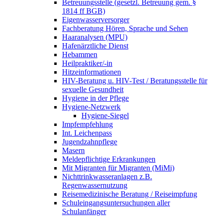
Betreuungsstelle (gesetzl. Betreuung gem. §
1814 ff BGB)
Eigenwasserversorger
Fachberatung Hören, Sprache und Sehen
Haaranalysen (MPU)
Hafenärztliche Dienst
Hebammen
Heilpraktiker/-in
Hitzeinformationen
HIV-Beratung u. HIV-Test / Beratungsstelle für
sexuelle Gesundheit
Hygiene in der Pflege
Hygiene-Netzwerk
Hygiene-Siegel
Impfempfehlung
Int. Leichenpass
Jugendzahnpflege
Masern
Meldepflichtige Erkrankungen
Mit Migranten für Migranten (MiMi)
Nichttrinkwasseranlagen z.B.
Regenwassernutzung
Reisemedizinische Beratung / Reiseimpfung
Schuleingangsuntersuchungen aller
Schulanfänger