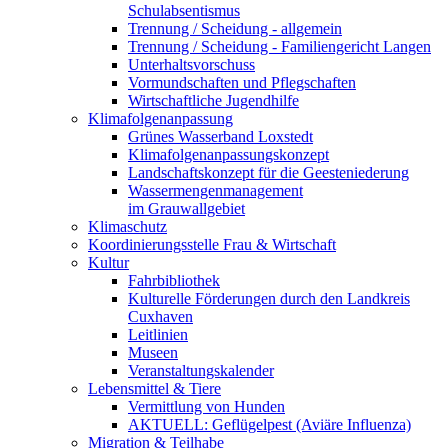
Schulabsentismus
Trennung / Scheidung - allgemein
Trennung / Scheidung - Familiengericht Langen
Unterhaltsvorschuss
Vormundschaften und Pflegschaften
Wirtschaftliche Jugendhilfe
Klimafolgenanpassung
Grünes Wasserband Loxstedt
Klimafolgenanpassungskonzept
Landschaftskonzept für die Geesteniederung
Wassermengenmanagement
im Grauwallgebiet
Klimaschutz
Koordinierungsstelle Frau & Wirtschaft
Kultur
Fahrbibliothek
Kulturelle Förderungen durch den Landkreis
Cuxhaven
Leitlinien
Museen
Veranstaltungskalender
Lebensmittel & Tiere
Vermittlung von Hunden
AKTUELL: Geflügelpest (Aviäre Influenza)
Migration & Teilhabe