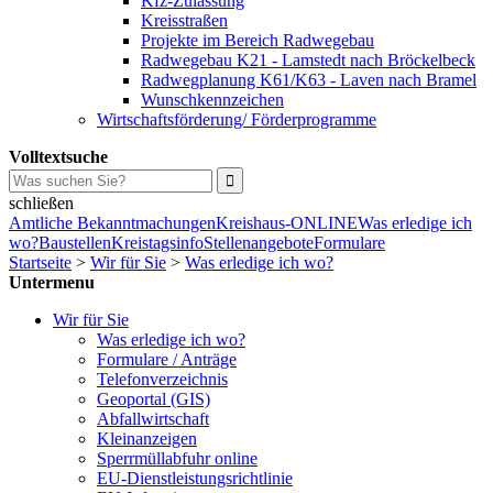
Kfz-Zulassung
Kreisstraßen
Projekte im Bereich Radwegebau
Radwegebau K21 - Lamstedt nach Bröckelbeck
Radwegplanung K61/K63 - Laven nach Bramel
Wunschkennzeichen
Wirtschaftsförderung/ Förderprogramme
Volltextsuche
schließen
Amtliche Bekanntmachungen
Kreishaus-ONLINE
Was erledige ich
wo?
Baustellen
Kreistagsinfo
Stellenangebote
Formulare
Startseite
>
Wir für Sie
>
Was erledige ich wo?
Untermenu
Wir für Sie
Was erledige ich wo?
Formulare / Anträge
Telefonverzeichnis
Geoportal (GIS)
Abfallwirtschaft
Kleinanzeigen
Sperrmüllabfuhr online
EU-Dienstleistungsrichtlinie