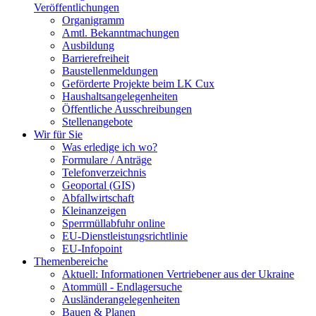
Veröffentlichungen
Organigramm
Amtl. Bekanntmachungen
Ausbildung
Barrierefreiheit
Baustellenmeldungen
Geförderte Projekte beim LK Cux
Haushaltsangelegenheiten
Öffentliche Ausschreibungen
Stellenangebote
Wir für Sie
Was erledige ich wo?
Formulare / Anträge
Telefonverzeichnis
Geoportal (GIS)
Abfallwirtschaft
Kleinanzeigen
Sperrmüllabfuhr online
EU-Dienstleistungsrichtlinie
EU-Infopoint
Themenbereiche
Aktuell: Informationen Vertriebener aus der Ukraine
Atommüll - Endlagersuche
Ausländerangelegenheiten
Bauen & Planen