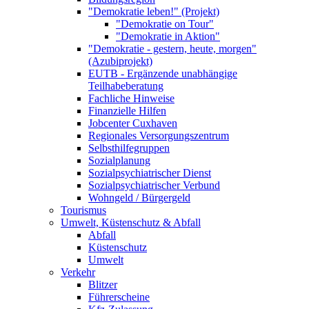
"Demokratie leben!" (Projekt)
"Demokratie on Tour"
"Demokratie in Aktion"
"Demokratie - gestern, heute, morgen"
(Azubiprojekt)
EUTB - Ergänzende unabhängige
Teilhabeberatung
Fachliche Hinweise
Finanzielle Hilfen
Jobcenter Cuxhaven
Regionales Versorgungszentrum
Selbsthilfegruppen
Sozialplanung
Sozialpsychiatrischer Dienst
Sozialpsychiatrischer Verbund
Wohngeld / Bürgergeld
Tourismus
Umwelt, Küstenschutz & Abfall
Abfall
Küstenschutz
Umwelt
Verkehr
Blitzer
Führerscheine