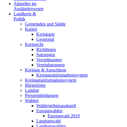
Aktuelles im
Ausländerwesen
Landkreis &
Politik
Gemeinden und Städte
Karten
Kreiskarte
Geoportal
Kreisrecht
Richtlinien
Satzungen
Verordnungen
Vereinbarungen
Kreistag & Ausschüsse
Kreistagsinformationssystem
Kreistagsinformationssystem
Bürgerlotse
Landrat
Pressemitteilungen
Wahlen
Wahlergebnisauskunft
Europawahlen
Europawahl 2019
Landratswahl
Landtagswahlen