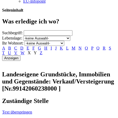
EU-Infopoint
Seiteninhalt
Was erledige ich wo?
Suchbegriff:
Lebenslage:
Ihr Wohnort:
A
B
C
D
E
F
G
H
I
J
K
L
M
N
O
P
Q
R
S
T
U
V
W
X
Y
Z
Landeseigene Grundstücke, Immobilien
und Gegenstände: Verkauf/Versteigerung
[Nr.99142060238000 ]
Zuständige Stelle
Text überspringen