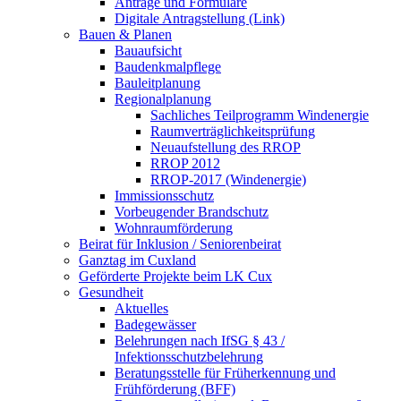
Anträge und Formulare
Digitale Antragstellung (Link)
Bauen & Planen
Bauaufsicht
Baudenkmalpflege
Bauleitplanung
Regionalplanung
Sachliches Teilprogramm Windenergie
Raumverträglichkeitsprüfung
Neuaufstellung des RROP
RROP 2012
RROP-2017 (Windenergie)
Immissionsschutz
Vorbeugender Brandschutz
Wohnraumförderung
Beirat für Inklusion / Seniorenbeirat
Ganztag im Cuxland
Geförderte Projekte beim LK Cux
Gesundheit
Aktuelles
Badegewässer
Belehrungen nach IfSG § 43 /
Infektionsschutzbelehrung
Beratungsstelle für Früherkennung und
Frühförderung (BFF)