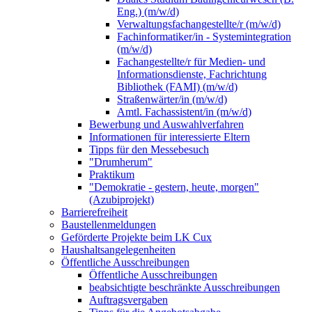
Eng.) (m/w/d)
Verwaltungsfachangestellte/r (m/w/d)
Fachinformatiker/in - Systemintegration
(m/w/d)
Fachangestellte/r für Medien- und
Informationsdienste, Fachrichtung
Bibliothek (FAMI) (m/w/d)
Straßenwärter/in (m/w/d)
Amtl. Fachassistent/in (m/w/d)
Bewerbung und Auswahlverfahren
Informationen für interessierte Eltern
Tipps für den Messebesuch
"Drumherum"
Praktikum
"Demokratie - gestern, heute, morgen"
(Azubiprojekt)
Barrierefreiheit
Baustellenmeldungen
Geförderte Projekte beim LK Cux
Haushaltsangelegenheiten
Öffentliche Ausschreibungen
Öffentliche Ausschreibungen
beabsichtigte beschränkte Ausschreibungen
Auftragsvergaben