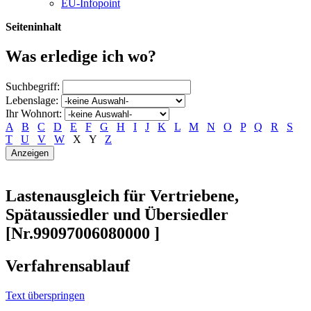
EU-Infopoint
Seiteninhalt
Was erledige ich wo?
Suchbegriff:
Lebenslage:
Ihr Wohnort:
A
B
C
D
E
F
G
H
I
J
K
L
M
N
O
P
Q
R
S
T
U
V
W
X
Y
Z
Lastenausgleich für Vertriebene,
Spätaussiedler und Übersiedler
[Nr.99097006080000 ]
Verfahrensablauf
Text überspringen