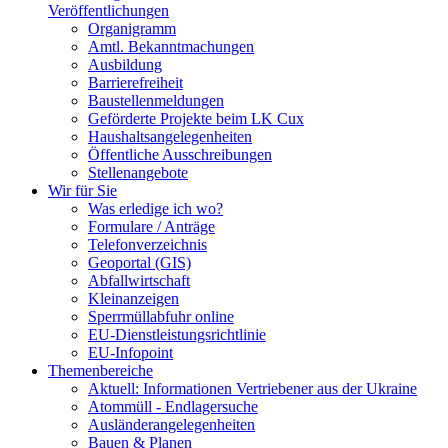
Veröffentlichungen
Organigramm
Amtl. Bekanntmachungen
Ausbildung
Barrierefreiheit
Baustellenmeldungen
Geförderte Projekte beim LK Cux
Haushaltsangelegenheiten
Öffentliche Ausschreibungen
Stellenangebote
Wir für Sie
Was erledige ich wo?
Formulare / Anträge
Telefonverzeichnis
Geoportal (GIS)
Abfallwirtschaft
Kleinanzeigen
Sperrmüllabfuhr online
EU-Dienstleistungsrichtlinie
EU-Infopoint
Themenbereiche
Aktuell: Informationen Vertriebener aus der Ukraine
Atommüll - Endlagersuche
Ausländerangelegenheiten
Bauen & Planen