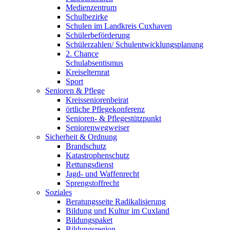
Medienzentrum
Schulbezirke
Schulen im Landkreis Cuxhaven
Schülerbeförderung
Schülerzahlen/ Schulentwicklungsplanung
2. Chance
Schulabsentismus
Kreiselternrat
Sport
Senioren & Pflege
Kreisseniorenbeirat
örtliche Pflegekonferenz
Senioren- & Pflegestützpunkt
Seniorenwegweiser
Sicherheit & Ordnung
Brandschutz
Katastrophenschutz
Rettungsdienst
Jagd- und Waffenrecht
Sprengstoffrecht
Soziales
Beratungsseite Radikalisierung
Bildung und Kultur im Cuxland
Bildungspaket
Bildungsregion