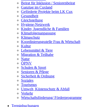
Beirat für Inklusion / Seniorenbeirat
Ganztag im Cuxland
Geförderte Projekte beim LK Cux
Gesundheit
Gleichstellung
Hygiene-Netzwerk
Kinder, Jugendliche & Familien
Klimafolgenanpassung
Klimaschutz
Koordinierungsstelle Frau & Wirtschaft
Kultur
Lebensmittel & Tiere
Migration & Teilhabe
Natur
ÖPNV
Schulen & Sport
Senioren & Pflege
Sicherheit & Ordnung
Soziales
Tourismus
Umwelt, Küstenschutz & Abfall
Verkehr
Wirtschaftsförderung/ Förderprogramme
Terminbuchungen