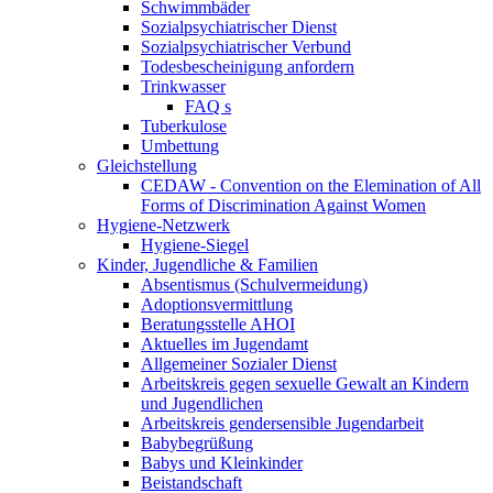
Schwimmbäder
Sozialpsychiatrischer Dienst
Sozialpsychiatrischer Verbund
Todesbescheinigung anfordern
Trinkwasser
FAQ s
Tuberkulose
Umbettung
Gleichstellung
CEDAW - Convention on the Elemination of All
Forms of Discrimination Against Women
Hygiene-Netzwerk
Hygiene-Siegel
Kinder, Jugendliche & Familien
Absentismus (Schulvermeidung)
Adoptionsvermittlung
Beratungsstelle AHOI
Aktuelles im Jugendamt
Allgemeiner Sozialer Dienst
Arbeitskreis gegen sexuelle Gewalt an Kindern
und Jugendlichen
Arbeitskreis gendersensible Jugendarbeit
Babybegrüßung
Babys und Kleinkinder
Beistandschaft