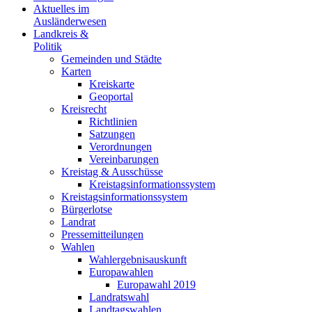
Aktuelles im
Ausländerwesen
Landkreis &
Politik
Gemeinden und Städte
Karten
Kreiskarte
Geoportal
Kreisrecht
Richtlinien
Satzungen
Verordnungen
Vereinbarungen
Kreistag & Ausschüsse
Kreistagsinformationssystem
Kreistagsinformationssystem
Bürgerlotse
Landrat
Pressemitteilungen
Wahlen
Wahlergebnisauskunft
Europawahlen
Europawahl 2019
Landratswahl
Landtagswahlen