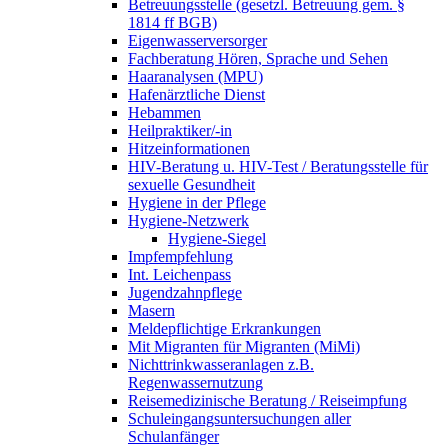
Betreuungsstelle (gesetzl. Betreuung gem. §
1814 ff BGB)
Eigenwasserversorger
Fachberatung Hören, Sprache und Sehen
Haaranalysen (MPU)
Hafenärztliche Dienst
Hebammen
Heilpraktiker/-in
Hitzeinformationen
HIV-Beratung u. HIV-Test / Beratungsstelle für
sexuelle Gesundheit
Hygiene in der Pflege
Hygiene-Netzwerk
Hygiene-Siegel
Impfempfehlung
Int. Leichenpass
Jugendzahnpflege
Masern
Meldepflichtige Erkrankungen
Mit Migranten für Migranten (MiMi)
Nichttrinkwasseranlagen z.B.
Regenwassernutzung
Reisemedizinische Beratung / Reiseimpfung
Schuleingangsuntersuchungen aller
Schulanfänger