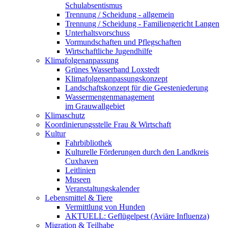
Schulabsentismus
Trennung / Scheidung - allgemein
Trennung / Scheidung - Familiengericht Langen
Unterhaltsvorschuss
Vormundschaften und Pflegschaften
Wirtschaftliche Jugendhilfe
Klimafolgenanpassung
Grünes Wasserband Loxstedt
Klimafolgenanpassungskonzept
Landschaftskonzept für die Geesteniederung
Wassermengenmanagement
im Grauwallgebiet
Klimaschutz
Koordinierungsstelle Frau & Wirtschaft
Kultur
Fahrbibliothek
Kulturelle Förderungen durch den Landkreis
Cuxhaven
Leitlinien
Museen
Veranstaltungskalender
Lebensmittel & Tiere
Vermittlung von Hunden
AKTUELL: Geflügelpest (Aviäre Influenza)
Migration & Teilhabe