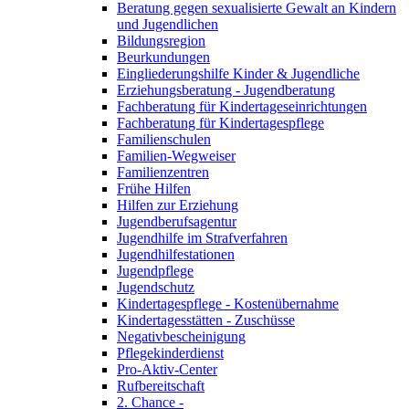
Beratung gegen sexualisierte Gewalt an Kindern
und Jugendlichen
Bildungsregion
Beurkundungen
Eingliederungshilfe Kinder & Jugendliche
Erziehungsberatung - Jugendberatung
Fachberatung für Kindertageseinrichtungen
Fachberatung für Kindertagespflege
Familienschulen
Familien-Wegweiser
Familienzentren
Frühe Hilfen
Hilfen zur Erziehung
Jugendberufsagentur
Jugendhilfe im Strafverfahren
Jugendhilfestationen
Jugendpflege
Jugendschutz
Kindertagespflege - Kostenübernahme
Kindertagesstätten - Zuschüsse
Negativbescheinigung
Pflegekinderdienst
Pro-Aktiv-Center
Rufbereitschaft
2. Chance -