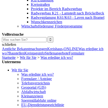
Kfz-Zulassung
Kreisstraßen
Projekte im Bereich Radwegebau
Radwegebau K21 - Lamstedt nach Bröckelbeck
Radwegplanung K61/K63 - Laven nach Bramel
Wunschkennzeichen
Wirtschaftsförderung/ Förderprogramme
Volltextsuche
schließen
Amtliche Bekanntmachungen
Kreishaus-ONLINE
Was erledige ich
wo?
Baustellen
Kreistagsinfo
Stellenangebote
Formulare
Startseite
>
Wir für Sie
>
Was erledige ich wo?
Untermenu
Wir für Sie
Was erledige ich wo?
Formulare / Anträge
Telefonverzeichnis
Geoportal (GIS)
Abfallwirtschaft
Kleinanzeigen
Sperrmüllabfuhr online
EU-Dienstleistungsrichtlinie