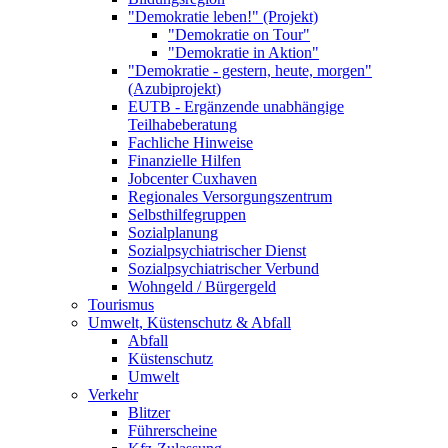
"Demokratie leben!" (Projekt)
"Demokratie on Tour"
"Demokratie in Aktion"
"Demokratie - gestern, heute, morgen"
(Azubiprojekt)
EUTB - Ergänzende unabhängige
Teilhabeberatung
Fachliche Hinweise
Finanzielle Hilfen
Jobcenter Cuxhaven
Regionales Versorgungszentrum
Selbsthilfegruppen
Sozialplanung
Sozialpsychiatrischer Dienst
Sozialpsychiatrischer Verbund
Wohngeld / Bürgergeld
Tourismus
Umwelt, Küstenschutz & Abfall
Abfall
Küstenschutz
Umwelt
Verkehr
Blitzer
Führerscheine