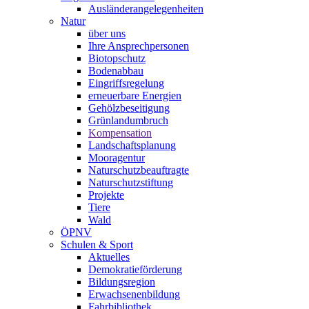
Ausländerangelegenheiten
Natur
über uns
Ihre Ansprechpersonen
Biotopschutz
Bodenabbau
Eingriffsregelung
erneuerbare Energien
Gehölzbeseitigung
Grünlandumbruch
Kompensation
Landschaftsplanung
Mooragentur
Naturschutzbeauftragte
Naturschutzstiftung
Projekte
Tiere
Wald
ÖPNV
Schulen & Sport
Aktuelles
Demokratieförderung
Bildungsregion
Erwachsenenbildung
Fahrbibliothek