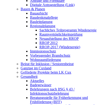
Anträge und Formulare
Digitale Antragstellung (Link)
Bauen & Planen
Bauaufsicht
Baudenkmalpflege
Bauleitplanung
Regionalplanung
Sachliches Teilprogramm Windenergie
Raumverträglichkeitsprüfung
Neuaufstellung des RROP
RROP 2012
RROP-2017 (Windenergie)
Immissionsschutz
Vorbeugender Brandschutz
Wohnraumförderung
Beirat für Inklusion / Seniorenbeirat
Ganztag im Cuxland
Geförderte Projekte beim LK Cux
Gesundheit
Aktuelles
Badegewässer
Belehrungen nach IfSG § 43 /
Infektionsschutzbelehrung
Beratungsstelle für Früherkennung und
Frühförderung (BFF)