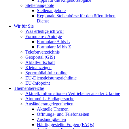
Tipps für die Angebotsabgabe
Stellenangebote
Stellenangebote
Regionale Stellenbörse für den öffentlichen
Dienst
Wir für Sie
Was erledige ich wo?
Formulare / Anträge
Formulare A bis L
Formulare M bis Z
Telefonverzeichnis
Geoportal (GIS)
Abfallwirtschaft
Kleinanzeigen
Sperrmüllabfuhr online
EU-Dienstleistungsrichtlinie
EU-Infopoint
Themenbereiche
Aktuell: Informationen Vertriebener aus der Ukraine
Atommüll - Endlagersuche
Ausländerangelegenheiten
Aktuelle Themen
Öffnungs- und Telefonzeiten
Zuständigkeiten
Häufig gestellte Fragen (FAQs)