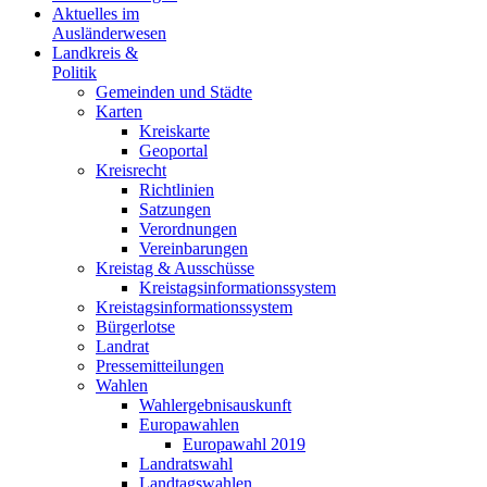
Aktuelles im
Ausländerwesen
Landkreis &
Politik
Gemeinden und Städte
Karten
Kreiskarte
Geoportal
Kreisrecht
Richtlinien
Satzungen
Verordnungen
Vereinbarungen
Kreistag & Ausschüsse
Kreistagsinformationssystem
Kreistagsinformationssystem
Bürgerlotse
Landrat
Pressemitteilungen
Wahlen
Wahlergebnisauskunft
Europawahlen
Europawahl 2019
Landratswahl
Landtagswahlen