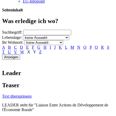
EU-Infopoint
Seiteninhalt
Was erledige ich wo?
Suchbegriff:
Lebenslage:
Ihr Wohnort:
A
B
C
D
E
F
G
H
I
J
K
L
M
N
O
P
Q
R
S
T
U
V
W
X
Y
Z
Leader
Teaser
Text überspringen
LEADER steht für "Liaison Entre Actions de Développement de
l'Économie Rurale"