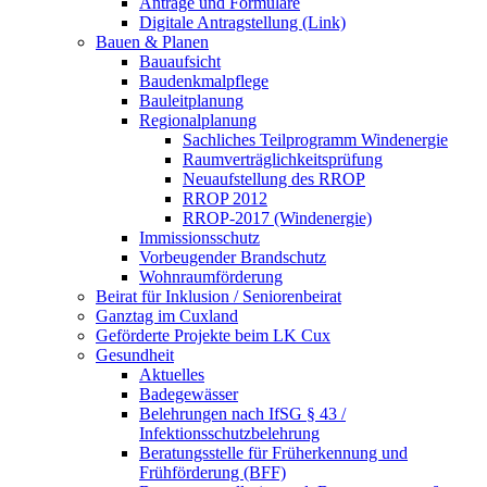
Anträge und Formulare
Digitale Antragstellung (Link)
Bauen & Planen
Bauaufsicht
Baudenkmalpflege
Bauleitplanung
Regionalplanung
Sachliches Teilprogramm Windenergie
Raumverträglichkeitsprüfung
Neuaufstellung des RROP
RROP 2012
RROP-2017 (Windenergie)
Immissionsschutz
Vorbeugender Brandschutz
Wohnraumförderung
Beirat für Inklusion / Seniorenbeirat
Ganztag im Cuxland
Geförderte Projekte beim LK Cux
Gesundheit
Aktuelles
Badegewässer
Belehrungen nach IfSG § 43 /
Infektionsschutzbelehrung
Beratungsstelle für Früherkennung und
Frühförderung (BFF)