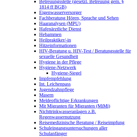
Betreuungsstelle (gesetzl. Betreuung gem. §
1814 ff BGB)
Eigenwasserversorger
Fachberatung Hören, Sprache und Sehen
Haaranalysen (MPU)
Hafenärztliche Dienst
Hebammen
Heilpraktiker/-in
Hitzeinformationen
HIV-Beratung u. HIV-Test / Beratungsstelle für
sexuelle Gesundheit
Hygiene in der Pflege
Hygiene-Netzwerk
Hygiene-Siegel
Impfempfehlung
Int. Leichenpass
Jugendzahnpflege
Masern
Meldepflichtige Erkrankungen
Mit Migranten für Migranten (MiMi)
Nichttrinkwasseranlagen z.B.
Regenwassernutzung
Reisemedizinische Beratung / Reiseimpfung
Schuleingangsuntersuchungen aller
Schulanfänger