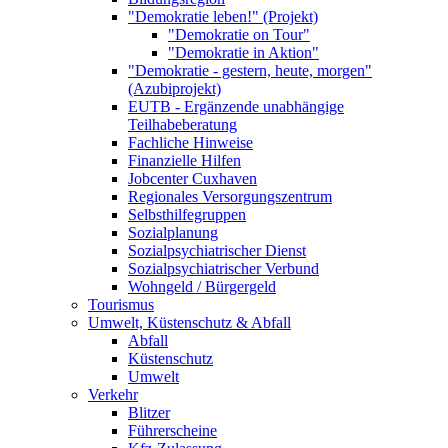
"Demokratie leben!" (Projekt)
"Demokratie on Tour"
"Demokratie in Aktion"
"Demokratie - gestern, heute, morgen"
(Azubiprojekt)
EUTB - Ergänzende unabhängige
Teilhabeberatung
Fachliche Hinweise
Finanzielle Hilfen
Jobcenter Cuxhaven
Regionales Versorgungszentrum
Selbsthilfegruppen
Sozialplanung
Sozialpsychiatrischer Dienst
Sozialpsychiatrischer Verbund
Wohngeld / Bürgergeld
Tourismus
Umwelt, Küstenschutz & Abfall
Abfall
Küstenschutz
Umwelt
Verkehr
Blitzer
Führerscheine