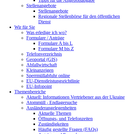
Tipps für die Angebotsabgabe
Stellenangebote
Stellenangebote
Regionale Stellenbörse für den öffentlichen
Dienst
Wir für Sie
Was erledige ich wo?
Formulare / Anträge
Formulare A bis L
Formulare M bis Z
Telefonverzeichnis
Geoportal (GIS)
Abfallwirtschaft
Kleinanzeigen
Sperrmüllabfuhr online
EU-Dienstleistungsrichtlinie
EU-Infopoint
Themenbereiche
Aktuell: Informationen Vertriebener aus der Ukraine
Atommüll - Endlagersuche
Ausländerangelegenheiten
Aktuelle Themen
Öffnungs- und Telefonzeiten
Zuständigkeiten
Häufig gestellte Fragen (FAQs)