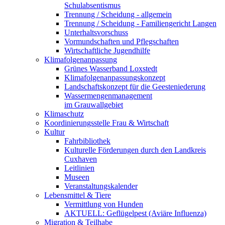
Schulabsentismus
Trennung / Scheidung - allgemein
Trennung / Scheidung - Familiengericht Langen
Unterhaltsvorschuss
Vormundschaften und Pflegschaften
Wirtschaftliche Jugendhilfe
Klimafolgenanpassung
Grünes Wasserband Loxstedt
Klimafolgenanpassungskonzept
Landschaftskonzept für die Geesteniederung
Wassermengenmanagement
im Grauwallgebiet
Klimaschutz
Koordinierungsstelle Frau & Wirtschaft
Kultur
Fahrbibliothek
Kulturelle Förderungen durch den Landkreis
Cuxhaven
Leitlinien
Museen
Veranstaltungskalender
Lebensmittel & Tiere
Vermittlung von Hunden
AKTUELL: Geflügelpest (Aviäre Influenza)
Migration & Teilhabe