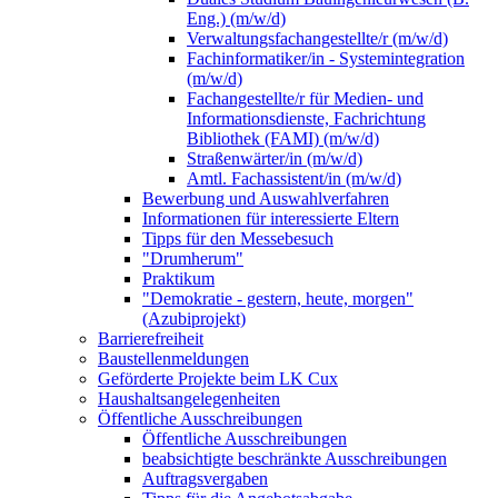
Eng.) (m/w/d)
Verwaltungsfachangestellte/r (m/w/d)
Fachinformatiker/in - Systemintegration
(m/w/d)
Fachangestellte/r für Medien- und
Informationsdienste, Fachrichtung
Bibliothek (FAMI) (m/w/d)
Straßenwärter/in (m/w/d)
Amtl. Fachassistent/in (m/w/d)
Bewerbung und Auswahlverfahren
Informationen für interessierte Eltern
Tipps für den Messebesuch
"Drumherum"
Praktikum
"Demokratie - gestern, heute, morgen"
(Azubiprojekt)
Barrierefreiheit
Baustellenmeldungen
Geförderte Projekte beim LK Cux
Haushaltsangelegenheiten
Öffentliche Ausschreibungen
Öffentliche Ausschreibungen
beabsichtigte beschränkte Ausschreibungen
Auftragsvergaben