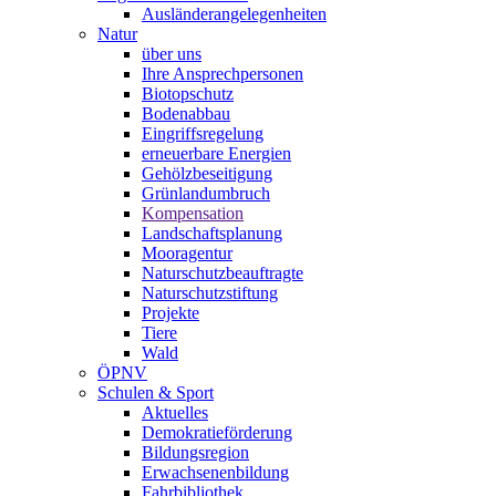
Ausländerangelegenheiten
Natur
über uns
Ihre Ansprechpersonen
Biotopschutz
Bodenabbau
Eingriffsregelung
erneuerbare Energien
Gehölzbeseitigung
Grünlandumbruch
Kompensation
Landschaftsplanung
Mooragentur
Naturschutzbeauftragte
Naturschutzstiftung
Projekte
Tiere
Wald
ÖPNV
Schulen & Sport
Aktuelles
Demokratieförderung
Bildungsregion
Erwachsenenbildung
Fahrbibliothek