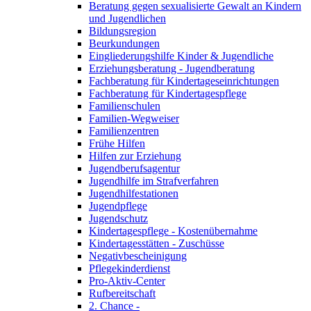
Beratung gegen sexualisierte Gewalt an Kindern
und Jugendlichen
Bildungsregion
Beurkundungen
Eingliederungshilfe Kinder & Jugendliche
Erziehungsberatung - Jugendberatung
Fachberatung für Kindertageseinrichtungen
Fachberatung für Kindertagespflege
Familienschulen
Familien-Wegweiser
Familienzentren
Frühe Hilfen
Hilfen zur Erziehung
Jugendberufsagentur
Jugendhilfe im Strafverfahren
Jugendhilfestationen
Jugendpflege
Jugendschutz
Kindertagespflege - Kostenübernahme
Kindertagesstätten - Zuschüsse
Negativbescheinigung
Pflegekinderdienst
Pro-Aktiv-Center
Rufbereitschaft
2. Chance -