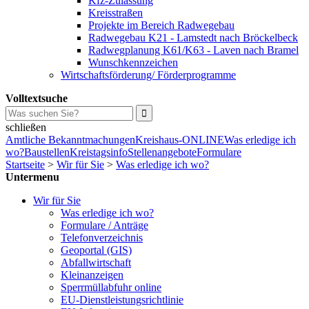
Kfz-Zulassung
Kreisstraßen
Projekte im Bereich Radwegebau
Radwegebau K21 - Lamstedt nach Bröckelbeck
Radwegplanung K61/K63 - Laven nach Bramel
Wunschkennzeichen
Wirtschaftsförderung/ Förderprogramme
Volltextsuche
schließen
Amtliche Bekanntmachungen
Kreishaus-ONLINE
Was erledige ich
wo?
Baustellen
Kreistagsinfo
Stellenangebote
Formulare
Startseite
>
Wir für Sie
>
Was erledige ich wo?
Untermenu
Wir für Sie
Was erledige ich wo?
Formulare / Anträge
Telefonverzeichnis
Geoportal (GIS)
Abfallwirtschaft
Kleinanzeigen
Sperrmüllabfuhr online
EU-Dienstleistungsrichtlinie