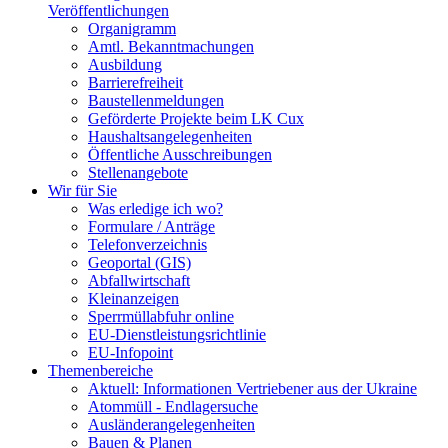
Veröffentlichungen
Organigramm
Amtl. Bekanntmachungen
Ausbildung
Barrierefreiheit
Baustellenmeldungen
Geförderte Projekte beim LK Cux
Haushaltsangelegenheiten
Öffentliche Ausschreibungen
Stellenangebote
Wir für Sie
Was erledige ich wo?
Formulare / Anträge
Telefonverzeichnis
Geoportal (GIS)
Abfallwirtschaft
Kleinanzeigen
Sperrmüllabfuhr online
EU-Dienstleistungsrichtlinie
EU-Infopoint
Themenbereiche
Aktuell: Informationen Vertriebener aus der Ukraine
Atommüll - Endlagersuche
Ausländerangelegenheiten
Bauen & Planen