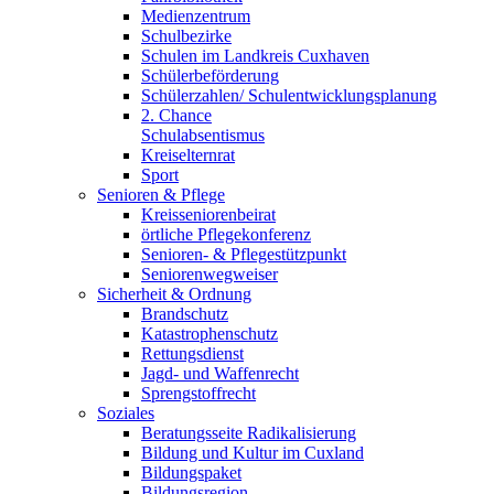
Medienzentrum
Schulbezirke
Schulen im Landkreis Cuxhaven
Schülerbeförderung
Schülerzahlen/ Schulentwicklungsplanung
2. Chance
Schulabsentismus
Kreiselternrat
Sport
Senioren & Pflege
Kreisseniorenbeirat
örtliche Pflegekonferenz
Senioren- & Pflegestützpunkt
Seniorenwegweiser
Sicherheit & Ordnung
Brandschutz
Katastrophenschutz
Rettungsdienst
Jagd- und Waffenrecht
Sprengstoffrecht
Soziales
Beratungsseite Radikalisierung
Bildung und Kultur im Cuxland
Bildungspaket
Bildungsregion