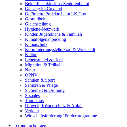
Beirat für Inklusion / Seniorenbeirat
Ganztag im Cuxland
Geförderte Projekte beim LK Cux
Gesundheit
Gleichstellung
Hygiene-Netzwerk
Kinder, Jugendliche & Familien
Klimafolgenanpassung
Klimaschutz
Koordinierungsstelle Frau & Wirtschaft
Kultur
Lebensmittel & Tiere
Migration & Teilhabe
Natur
ÖPNV
Schulen & Sport
Senioren & Pflege
Sicherheit & Ordnung
Soziales
Tourismus
Umwelt, Küstenschutz & Abfall
Verkehr
Wirtschaftsförderung/ Förderprogramme
Terminbuchungen