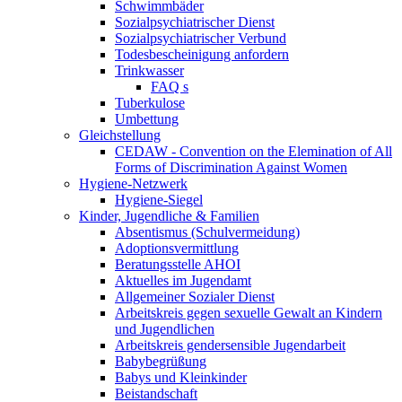
Schwimmbäder
Sozialpsychiatrischer Dienst
Sozialpsychiatrischer Verbund
Todesbescheinigung anfordern
Trinkwasser
FAQ s
Tuberkulose
Umbettung
Gleichstellung
CEDAW - Convention on the Elemination of All
Forms of Discrimination Against Women
Hygiene-Netzwerk
Hygiene-Siegel
Kinder, Jugendliche & Familien
Absentismus (Schulvermeidung)
Adoptionsvermittlung
Beratungsstelle AHOI
Aktuelles im Jugendamt
Allgemeiner Sozialer Dienst
Arbeitskreis gegen sexuelle Gewalt an Kindern
und Jugendlichen
Arbeitskreis gendersensible Jugendarbeit
Babybegrüßung
Babys und Kleinkinder
Beistandschaft