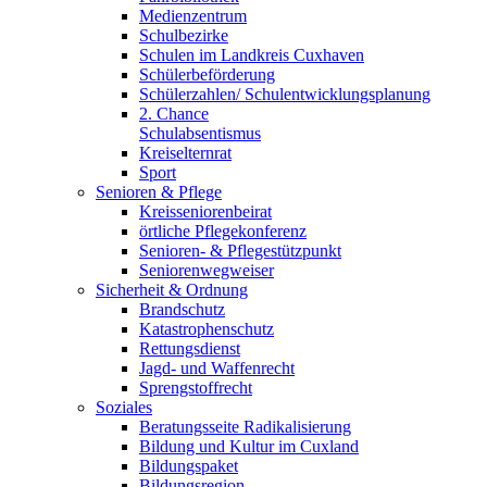
Medienzentrum
Schulbezirke
Schulen im Landkreis Cuxhaven
Schülerbeförderung
Schülerzahlen/ Schulentwicklungsplanung
2. Chance
Schulabsentismus
Kreiselternrat
Sport
Senioren & Pflege
Kreisseniorenbeirat
örtliche Pflegekonferenz
Senioren- & Pflegestützpunkt
Seniorenwegweiser
Sicherheit & Ordnung
Brandschutz
Katastrophenschutz
Rettungsdienst
Jagd- und Waffenrecht
Sprengstoffrecht
Soziales
Beratungsseite Radikalisierung
Bildung und Kultur im Cuxland
Bildungspaket
Bildungsregion