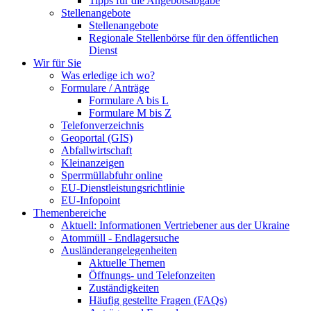
Tipps für die Angebotsabgabe
Stellenangebote
Stellenangebote
Regionale Stellenbörse für den öffentlichen
Dienst
Wir für Sie
Was erledige ich wo?
Formulare / Anträge
Formulare A bis L
Formulare M bis Z
Telefonverzeichnis
Geoportal (GIS)
Abfallwirtschaft
Kleinanzeigen
Sperrmüllabfuhr online
EU-Dienstleistungsrichtlinie
EU-Infopoint
Themenbereiche
Aktuell: Informationen Vertriebener aus der Ukraine
Atommüll - Endlagersuche
Ausländerangelegenheiten
Aktuelle Themen
Öffnungs- und Telefonzeiten
Zuständigkeiten
Häufig gestellte Fragen (FAQs)