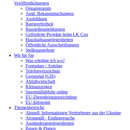
Veröffentlichungen
Organigramm
Amtl. Bekanntmachungen
Ausbildung
Barrierefreiheit
Baustellenmeldungen
Geförderte Projekte beim LK Cux
Haushaltsangelegenheiten
Öffentliche Ausschreibungen
Stellenangebote
Wir für Sie
Was erledige ich wo?
Formulare / Anträge
Telefonverzeichnis
Geoportal (GIS)
Abfallwirtschaft
Kleinanzeigen
Sperrmüllabfuhr online
EU-Dienstleistungsrichtlinie
EU-Infopoint
Themenbereiche
Aktuell: Informationen Vertriebener aus der Ukraine
Atommüll - Endlagersuche
Ausländerangelegenheiten
Bauen & Planen