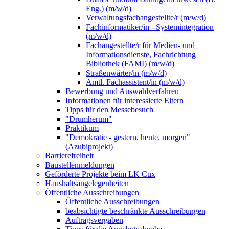
Eng.) (m/w/d)
Verwaltungsfachangestellte/r (m/w/d)
Fachinformatiker/in - Systemintegration
(m/w/d)
Fachangestellte/r für Medien- und
Informationsdienste, Fachrichtung
Bibliothek (FAMI) (m/w/d)
Straßenwärter/in (m/w/d)
Amtl. Fachassistent/in (m/w/d)
Bewerbung und Auswahlverfahren
Informationen für interessierte Eltern
Tipps für den Messebesuch
"Drumherum"
Praktikum
"Demokratie - gestern, heute, morgen"
(Azubiprojekt)
Barrierefreiheit
Baustellenmeldungen
Geförderte Projekte beim LK Cux
Haushaltsangelegenheiten
Öffentliche Ausschreibungen
Öffentliche Ausschreibungen
beabsichtigte beschränkte Ausschreibungen
Auftragsvergaben