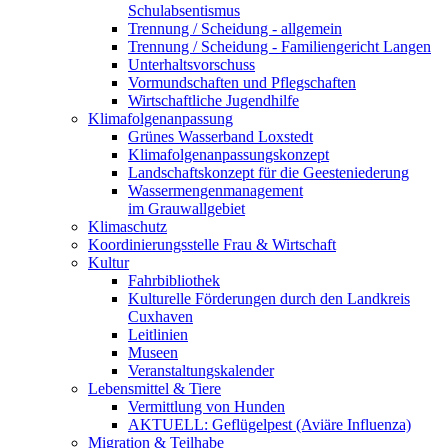
Schulabsentismus
Trennung / Scheidung - allgemein
Trennung / Scheidung - Familiengericht Langen
Unterhaltsvorschuss
Vormundschaften und Pflegschaften
Wirtschaftliche Jugendhilfe
Klimafolgenanpassung
Grünes Wasserband Loxstedt
Klimafolgenanpassungskonzept
Landschaftskonzept für die Geesteniederung
Wassermengenmanagement
im Grauwallgebiet
Klimaschutz
Koordinierungsstelle Frau & Wirtschaft
Kultur
Fahrbibliothek
Kulturelle Förderungen durch den Landkreis
Cuxhaven
Leitlinien
Museen
Veranstaltungskalender
Lebensmittel & Tiere
Vermittlung von Hunden
AKTUELL: Geflügelpest (Aviäre Influenza)
Migration & Teilhabe