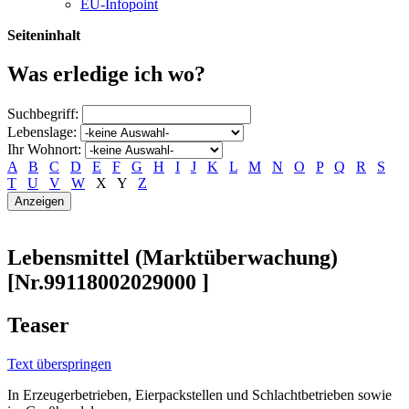
EU-Infopoint
Seiteninhalt
Was erledige ich wo?
Suchbegriff:
Lebenslage:
Ihr Wohnort:
A
B
C
D
E
F
G
H
I
J
K
L
M
N
O
P
Q
R
S
T
U
V
W
X
Y
Z
Lebensmittel (Marktüberwachung)
[Nr.99118002029000 ]
Teaser
Text überspringen
In Erzeugerbetrieben, Eierpackstellen und Schlachtbetrieben sowie