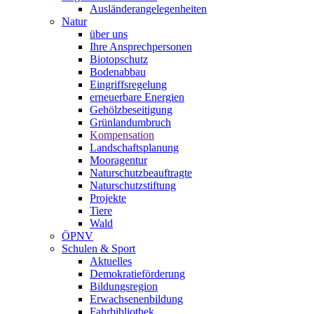
Ausländerangelegenheiten
Natur
über uns
Ihre Ansprechpersonen
Biotopschutz
Bodenabbau
Eingriffsregelung
erneuerbare Energien
Gehölzbeseitigung
Grünlandumbruch
Kompensation
Landschaftsplanung
Mooragentur
Naturschutzbeauftragte
Naturschutzstiftung
Projekte
Tiere
Wald
ÖPNV
Schulen & Sport
Aktuelles
Demokratieförderung
Bildungsregion
Erwachsenenbildung
Fahrbibliothek