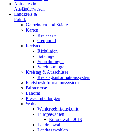
Aktuelles im
Ausländerwesen
Landkreis &
Politik
Gemeinden und Städte
Karten
Kreiskarte
Geoportal
Kreisrecht
Richtlinien
Satzungen
Verordnungen
Vereinbarungen
Kreistag & Ausschüsse
Kreistagsinformationssystem
Kreistagsinformationssystem
Bürgerlotse
Landrat
Pressemitteilungen
Wahlen
Wahlergebnisauskunft
Europawahlen
Europawahl 2019
Landratswahl
Landtagswahlen