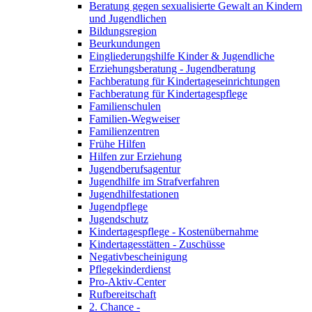
Beratung gegen sexualisierte Gewalt an Kindern
und Jugendlichen
Bildungsregion
Beurkundungen
Eingliederungshilfe Kinder & Jugendliche
Erziehungsberatung - Jugendberatung
Fachberatung für Kindertageseinrichtungen
Fachberatung für Kindertagespflege
Familienschulen
Familien-Wegweiser
Familienzentren
Frühe Hilfen
Hilfen zur Erziehung
Jugendberufsagentur
Jugendhilfe im Strafverfahren
Jugendhilfestationen
Jugendpflege
Jugendschutz
Kindertagespflege - Kostenübernahme
Kindertagesstätten - Zuschüsse
Negativbescheinigung
Pflegekinderdienst
Pro-Aktiv-Center
Rufbereitschaft
2. Chance -