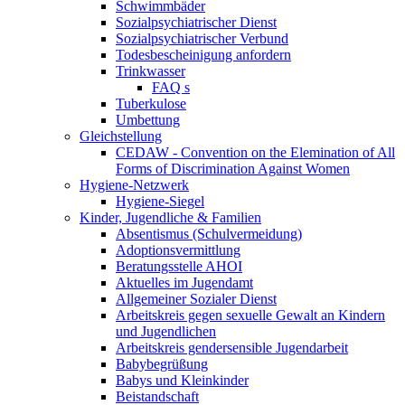
Schwimmbäder
Sozialpsychiatrischer Dienst
Sozialpsychiatrischer Verbund
Todesbescheinigung anfordern
Trinkwasser
FAQ s
Tuberkulose
Umbettung
Gleichstellung
CEDAW - Convention on the Elemination of All
Forms of Discrimination Against Women
Hygiene-Netzwerk
Hygiene-Siegel
Kinder, Jugendliche & Familien
Absentismus (Schulvermeidung)
Adoptionsvermittlung
Beratungsstelle AHOI
Aktuelles im Jugendamt
Allgemeiner Sozialer Dienst
Arbeitskreis gegen sexuelle Gewalt an Kindern
und Jugendlichen
Arbeitskreis gendersensible Jugendarbeit
Babybegrüßung
Babys und Kleinkinder
Beistandschaft