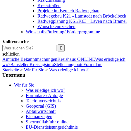
Kfz-Zulassung
Kreisstraßen
Projekte im Bereich Radwegebau
Radwegebau K21 - Lamstedt nach Bröckelbeck
Radwegplanung K61/K63 - Laven nach Bramel
Wunschkennzeichen
Wirtschaftsförderung/ Förderprogramme
Volltextsuche
schließen
Amtliche Bekanntmachungen
Kreishaus-ONLINE
Was erledige ich
wo?
Baustellen
Kreistagsinfo
Stellenangebote
Formulare
Startseite
>
Wir für Sie
>
Was erledige ich wo?
Untermenu
Wir für Sie
Was erledige ich wo?
Formulare / Anträge
Telefonverzeichnis
Geoportal (GIS)
Abfallwirtschaft
Kleinanzeigen
Sperrmüllabfuhr online
EU-Dienstleistungsrichtlinie