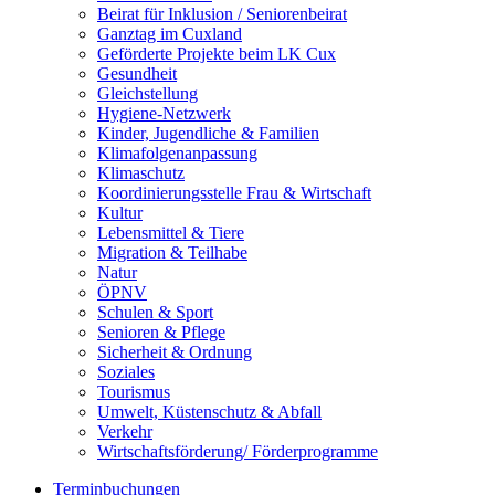
Beirat für Inklusion / Seniorenbeirat
Ganztag im Cuxland
Geförderte Projekte beim LK Cux
Gesundheit
Gleichstellung
Hygiene-Netzwerk
Kinder, Jugendliche & Familien
Klimafolgenanpassung
Klimaschutz
Koordinierungsstelle Frau & Wirtschaft
Kultur
Lebensmittel & Tiere
Migration & Teilhabe
Natur
ÖPNV
Schulen & Sport
Senioren & Pflege
Sicherheit & Ordnung
Soziales
Tourismus
Umwelt, Küstenschutz & Abfall
Verkehr
Wirtschaftsförderung/ Förderprogramme
Terminbuchungen