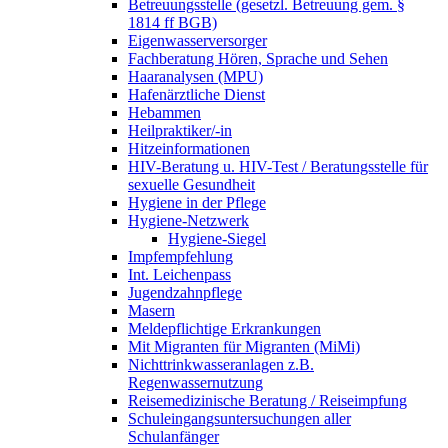
Betreuungsstelle (gesetzl. Betreuung gem. §
1814 ff BGB)
Eigenwasserversorger
Fachberatung Hören, Sprache und Sehen
Haaranalysen (MPU)
Hafenärztliche Dienst
Hebammen
Heilpraktiker/-in
Hitzeinformationen
HIV-Beratung u. HIV-Test / Beratungsstelle für
sexuelle Gesundheit
Hygiene in der Pflege
Hygiene-Netzwerk
Hygiene-Siegel
Impfempfehlung
Int. Leichenpass
Jugendzahnpflege
Masern
Meldepflichtige Erkrankungen
Mit Migranten für Migranten (MiMi)
Nichttrinkwasseranlagen z.B.
Regenwassernutzung
Reisemedizinische Beratung / Reiseimpfung
Schuleingangsuntersuchungen aller
Schulanfänger