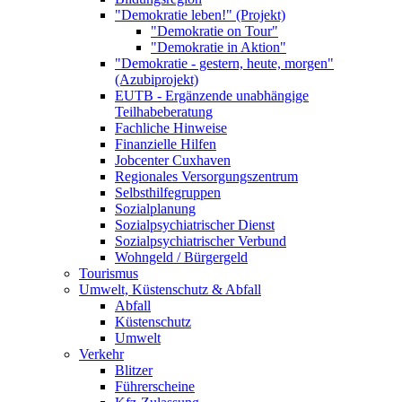
"Demokratie leben!" (Projekt)
"Demokratie on Tour"
"Demokratie in Aktion"
"Demokratie - gestern, heute, morgen"
(Azubiprojekt)
EUTB - Ergänzende unabhängige
Teilhabeberatung
Fachliche Hinweise
Finanzielle Hilfen
Jobcenter Cuxhaven
Regionales Versorgungszentrum
Selbsthilfegruppen
Sozialplanung
Sozialpsychiatrischer Dienst
Sozialpsychiatrischer Verbund
Wohngeld / Bürgergeld
Tourismus
Umwelt, Küstenschutz & Abfall
Abfall
Küstenschutz
Umwelt
Verkehr
Blitzer
Führerscheine