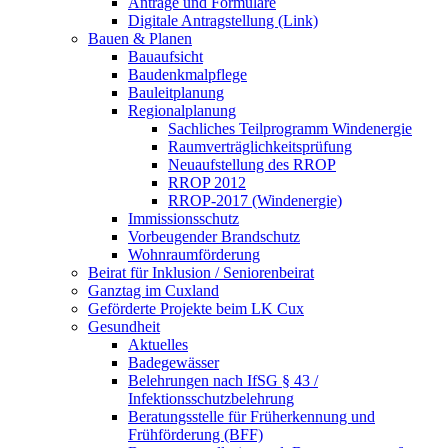
Anträge und Formulare
Digitale Antragstellung (Link)
Bauen & Planen
Bauaufsicht
Baudenkmalpflege
Bauleitplanung
Regionalplanung
Sachliches Teilprogramm Windenergie
Raumverträglichkeitsprüfung
Neuaufstellung des RROP
RROP 2012
RROP-2017 (Windenergie)
Immissionsschutz
Vorbeugender Brandschutz
Wohnraumförderung
Beirat für Inklusion / Seniorenbeirat
Ganztag im Cuxland
Geförderte Projekte beim LK Cux
Gesundheit
Aktuelles
Badegewässer
Belehrungen nach IfSG § 43 /
Infektionsschutzbelehrung
Beratungsstelle für Früherkennung und
Frühförderung (BFF)