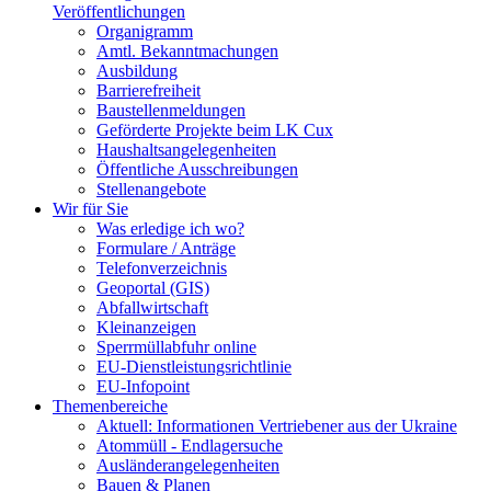
Veröffentlichungen
Organigramm
Amtl. Bekanntmachungen
Ausbildung
Barrierefreiheit
Baustellenmeldungen
Geförderte Projekte beim LK Cux
Haushaltsangelegenheiten
Öffentliche Ausschreibungen
Stellenangebote
Wir für Sie
Was erledige ich wo?
Formulare / Anträge
Telefonverzeichnis
Geoportal (GIS)
Abfallwirtschaft
Kleinanzeigen
Sperrmüllabfuhr online
EU-Dienstleistungsrichtlinie
EU-Infopoint
Themenbereiche
Aktuell: Informationen Vertriebener aus der Ukraine
Atommüll - Endlagersuche
Ausländerangelegenheiten
Bauen & Planen