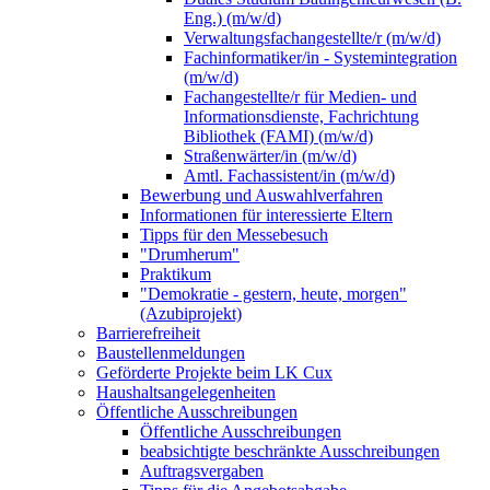
Eng.) (m/w/d)
Verwaltungsfachangestellte/r (m/w/d)
Fachinformatiker/in - Systemintegration
(m/w/d)
Fachangestellte/r für Medien- und
Informationsdienste, Fachrichtung
Bibliothek (FAMI) (m/w/d)
Straßenwärter/in (m/w/d)
Amtl. Fachassistent/in (m/w/d)
Bewerbung und Auswahlverfahren
Informationen für interessierte Eltern
Tipps für den Messebesuch
"Drumherum"
Praktikum
"Demokratie - gestern, heute, morgen"
(Azubiprojekt)
Barrierefreiheit
Baustellenmeldungen
Geförderte Projekte beim LK Cux
Haushaltsangelegenheiten
Öffentliche Ausschreibungen
Öffentliche Ausschreibungen
beabsichtigte beschränkte Ausschreibungen
Auftragsvergaben