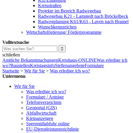
Kfz-Zulassung
Kreisstraßen
Projekte im Bereich Radwegebau
Radwegebau K21 - Lamstedt nach Bröckelbeck
Radwegplanung K61/K63 - Laven nach Bramel
Wunschkennzeichen
Wirtschaftsförderung/ Förderprogramme
Volltextsuche
schließen
Amtliche Bekanntmachungen
Kreishaus-ONLINE
Was erledige ich
wo?
Baustellen
Kreistagsinfo
Stellenangebote
Formulare
Startseite
>
Wir für Sie
>
Was erledige ich wo?
Untermenu
Wir für Sie
Was erledige ich wo?
Formulare / Anträge
Telefonverzeichnis
Geoportal (GIS)
Abfallwirtschaft
Kleinanzeigen
Sperrmüllabfuhr online
EU-Dienstleistungsrichtlinie