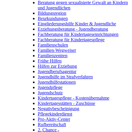
Beratung gegen sexualisierte Gewalt an Kindern
und Jugendlichen
Bildungsregion
Beurkundungen
Eingliederungshilfe Kinder & Jugendliche
Erziehungsberatung - Jugendberatung
Fachberatung für Kindertageseinrichtungen
Fachberatung für Kindertagespflege
Familienschulen
Familien-Wegweiser
Familienzentren
Frühe Hilfen
Hilfen zur Erziehung
Jugendberufsagentur
Jugendhilfe im Strafverfahren
Jugendhilfestationen
Jugendpflege
Jugendschutz
Kindertagespflege - Kostenübernahme
Kindertagesstätten - Zuschüsse
Negativbescheinigung
Pflegekinderdienst
Pro-Aktiv-Center
Rufbereitschaft
2. Chance -