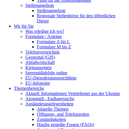
Tipps für die Angebotsabgabe
Stellenangebote
Stellenangebote
Regionale Stellenbörse für den öffentlichen
Dienst
Wir für Sie
Was erledige ich wo?
Formulare / Anträge
Formulare A bis L
Formulare M bis Z
Telefonverzeichnis
Geoportal (GIS)
Abfallwirtschaft
Kleinanzeigen
Sperrmüllabfuhr online
EU-Dienstleistungsrichtlinie
EU-Infopoint
Themenbereiche
Aktuell: Informationen Vertriebener aus der Ukraine
Atommüll - Endlagersuche
Ausländerangelegenheiten
Aktuelle Themen
Öffnungs- und Telefonzeiten
Zuständigkeiten
Häufig gestellte Fragen (FAQs)