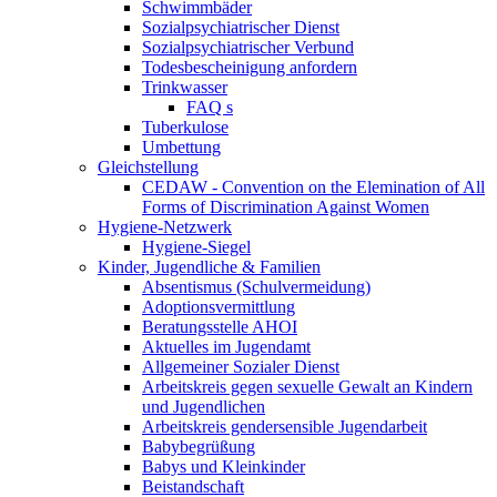
Schwimmbäder
Sozialpsychiatrischer Dienst
Sozialpsychiatrischer Verbund
Todesbescheinigung anfordern
Trinkwasser
FAQ s
Tuberkulose
Umbettung
Gleichstellung
CEDAW - Convention on the Elemination of All
Forms of Discrimination Against Women
Hygiene-Netzwerk
Hygiene-Siegel
Kinder, Jugendliche & Familien
Absentismus (Schulvermeidung)
Adoptionsvermittlung
Beratungsstelle AHOI
Aktuelles im Jugendamt
Allgemeiner Sozialer Dienst
Arbeitskreis gegen sexuelle Gewalt an Kindern
und Jugendlichen
Arbeitskreis gendersensible Jugendarbeit
Babybegrüßung
Babys und Kleinkinder
Beistandschaft