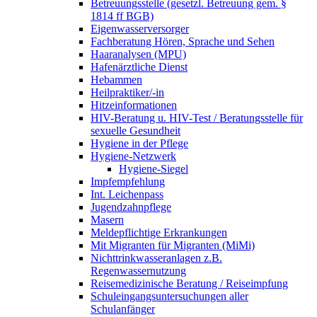
Betreuungsstelle (gesetzl. Betreuung gem. §
1814 ff BGB)
Eigenwasserversorger
Fachberatung Hören, Sprache und Sehen
Haaranalysen (MPU)
Hafenärztliche Dienst
Hebammen
Heilpraktiker/-in
Hitzeinformationen
HIV-Beratung u. HIV-Test / Beratungsstelle für
sexuelle Gesundheit
Hygiene in der Pflege
Hygiene-Netzwerk
Hygiene-Siegel
Impfempfehlung
Int. Leichenpass
Jugendzahnpflege
Masern
Meldepflichtige Erkrankungen
Mit Migranten für Migranten (MiMi)
Nichttrinkwasseranlagen z.B.
Regenwassernutzung
Reisemedizinische Beratung / Reiseimpfung
Schuleingangsuntersuchungen aller
Schulanfänger