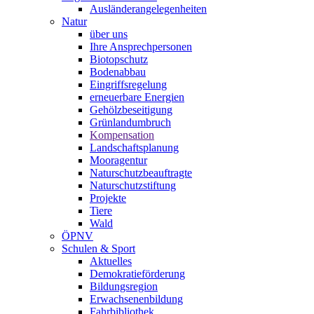
Ausländerangelegenheiten
Natur
über uns
Ihre Ansprechpersonen
Biotopschutz
Bodenabbau
Eingriffsregelung
erneuerbare Energien
Gehölzbeseitigung
Grünlandumbruch
Kompensation
Landschaftsplanung
Mooragentur
Naturschutzbeauftragte
Naturschutzstiftung
Projekte
Tiere
Wald
ÖPNV
Schulen & Sport
Aktuelles
Demokratieförderung
Bildungsregion
Erwachsenenbildung
Fahrbibliothek