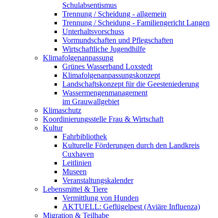
Schulabsentismus
Trennung / Scheidung - allgemein
Trennung / Scheidung - Familiengericht Langen
Unterhaltsvorschuss
Vormundschaften und Pflegschaften
Wirtschaftliche Jugendhilfe
Klimafolgenanpassung
Grünes Wasserband Loxstedt
Klimafolgenanpassungskonzept
Landschaftskonzept für die Geesteniederung
Wassermengenmanagement
im Grauwallgebiet
Klimaschutz
Koordinierungsstelle Frau & Wirtschaft
Kultur
Fahrbibliothek
Kulturelle Förderungen durch den Landkreis
Cuxhaven
Leitlinien
Museen
Veranstaltungskalender
Lebensmittel & Tiere
Vermittlung von Hunden
AKTUELL: Geflügelpest (Aviäre Influenza)
Migration & Teilhabe