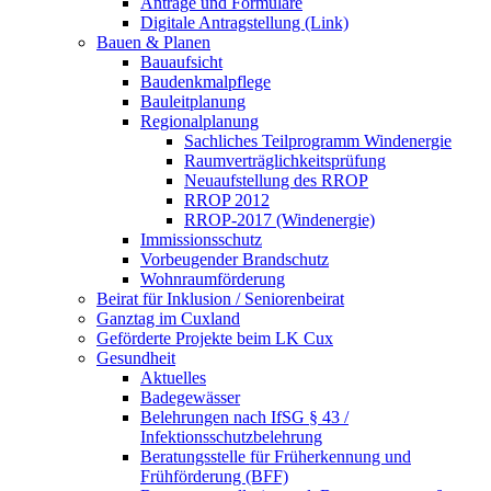
Anträge und Formulare
Digitale Antragstellung (Link)
Bauen & Planen
Bauaufsicht
Baudenkmalpflege
Bauleitplanung
Regionalplanung
Sachliches Teilprogramm Windenergie
Raumverträglichkeitsprüfung
Neuaufstellung des RROP
RROP 2012
RROP-2017 (Windenergie)
Immissionsschutz
Vorbeugender Brandschutz
Wohnraumförderung
Beirat für Inklusion / Seniorenbeirat
Ganztag im Cuxland
Geförderte Projekte beim LK Cux
Gesundheit
Aktuelles
Badegewässer
Belehrungen nach IfSG § 43 /
Infektionsschutzbelehrung
Beratungsstelle für Früherkennung und
Frühförderung (BFF)