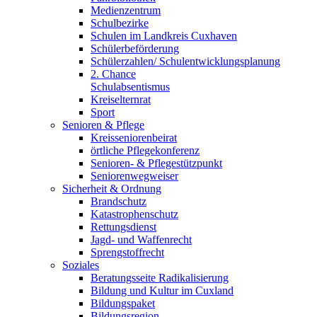
Medienzentrum
Schulbezirke
Schulen im Landkreis Cuxhaven
Schülerbeförderung
Schülerzahlen/ Schulentwicklungsplanung
2. Chance
Schulabsentismus
Kreiselternrat
Sport
Senioren & Pflege
Kreisseniorenbeirat
örtliche Pflegekonferenz
Senioren- & Pflegestützpunkt
Seniorenwegweiser
Sicherheit & Ordnung
Brandschutz
Katastrophenschutz
Rettungsdienst
Jagd- und Waffenrecht
Sprengstoffrecht
Soziales
Beratungsseite Radikalisierung
Bildung und Kultur im Cuxland
Bildungspaket
Bildungsregion