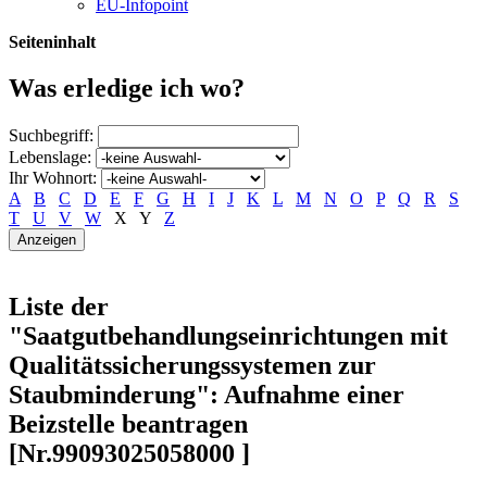
EU-Infopoint
Seiteninhalt
Was erledige ich wo?
Suchbegriff:
Lebenslage:
Ihr Wohnort:
A
B
C
D
E
F
G
H
I
J
K
L
M
N
O
P
Q
R
S
T
U
V
W
X
Y
Z
Liste der
"Saatgutbehandlungseinrichtungen mit
Qualitätssicherungssystemen zur
Staubminderung": Aufnahme einer
Beizstelle beantragen
[Nr.99093025058000 ]