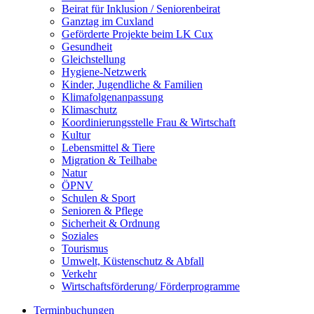
Beirat für Inklusion / Seniorenbeirat
Ganztag im Cuxland
Geförderte Projekte beim LK Cux
Gesundheit
Gleichstellung
Hygiene-Netzwerk
Kinder, Jugendliche & Familien
Klimafolgenanpassung
Klimaschutz
Koordinierungsstelle Frau & Wirtschaft
Kultur
Lebensmittel & Tiere
Migration & Teilhabe
Natur
ÖPNV
Schulen & Sport
Senioren & Pflege
Sicherheit & Ordnung
Soziales
Tourismus
Umwelt, Küstenschutz & Abfall
Verkehr
Wirtschaftsförderung/ Förderprogramme
Terminbuchungen