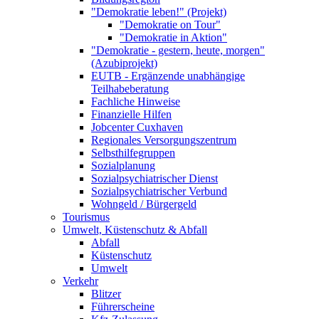
"Demokratie leben!" (Projekt)
"Demokratie on Tour"
"Demokratie in Aktion"
"Demokratie - gestern, heute, morgen"
(Azubiprojekt)
EUTB - Ergänzende unabhängige
Teilhabeberatung
Fachliche Hinweise
Finanzielle Hilfen
Jobcenter Cuxhaven
Regionales Versorgungszentrum
Selbsthilfegruppen
Sozialplanung
Sozialpsychiatrischer Dienst
Sozialpsychiatrischer Verbund
Wohngeld / Bürgergeld
Tourismus
Umwelt, Küstenschutz & Abfall
Abfall
Küstenschutz
Umwelt
Verkehr
Blitzer
Führerscheine