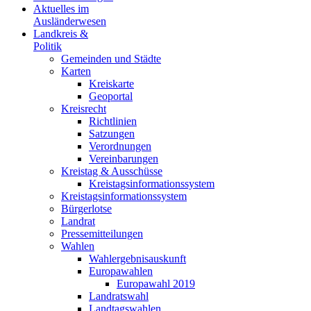
Aktuelles im
Ausländerwesen
Landkreis &
Politik
Gemeinden und Städte
Karten
Kreiskarte
Geoportal
Kreisrecht
Richtlinien
Satzungen
Verordnungen
Vereinbarungen
Kreistag & Ausschüsse
Kreistagsinformationssystem
Kreistagsinformationssystem
Bürgerlotse
Landrat
Pressemitteilungen
Wahlen
Wahlergebnisauskunft
Europawahlen
Europawahl 2019
Landratswahl
Landtagswahlen