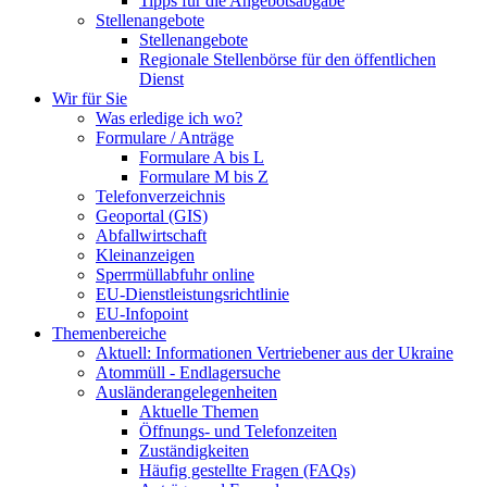
Tipps für die Angebotsabgabe
Stellenangebote
Stellenangebote
Regionale Stellenbörse für den öffentlichen
Dienst
Wir für Sie
Was erledige ich wo?
Formulare / Anträge
Formulare A bis L
Formulare M bis Z
Telefonverzeichnis
Geoportal (GIS)
Abfallwirtschaft
Kleinanzeigen
Sperrmüllabfuhr online
EU-Dienstleistungsrichtlinie
EU-Infopoint
Themenbereiche
Aktuell: Informationen Vertriebener aus der Ukraine
Atommüll - Endlagersuche
Ausländerangelegenheiten
Aktuelle Themen
Öffnungs- und Telefonzeiten
Zuständigkeiten
Häufig gestellte Fragen (FAQs)