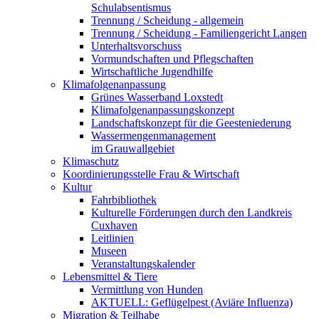
Schulabsentismus
Trennung / Scheidung - allgemein
Trennung / Scheidung - Familiengericht Langen
Unterhaltsvorschuss
Vormundschaften und Pflegschaften
Wirtschaftliche Jugendhilfe
Klimafolgenanpassung
Grünes Wasserband Loxstedt
Klimafolgenanpassungskonzept
Landschaftskonzept für die Geesteniederung
Wassermengenmanagement
im Grauwallgebiet
Klimaschutz
Koordinierungsstelle Frau & Wirtschaft
Kultur
Fahrbibliothek
Kulturelle Förderungen durch den Landkreis
Cuxhaven
Leitlinien
Museen
Veranstaltungskalender
Lebensmittel & Tiere
Vermittlung von Hunden
AKTUELL: Geflügelpest (Aviäre Influenza)
Migration & Teilhabe