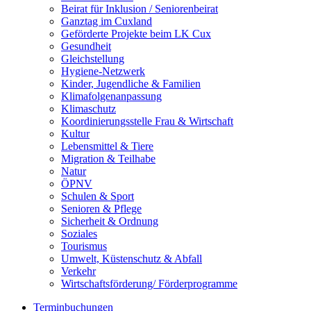
Beirat für Inklusion / Seniorenbeirat
Ganztag im Cuxland
Geförderte Projekte beim LK Cux
Gesundheit
Gleichstellung
Hygiene-Netzwerk
Kinder, Jugendliche & Familien
Klimafolgenanpassung
Klimaschutz
Koordinierungsstelle Frau & Wirtschaft
Kultur
Lebensmittel & Tiere
Migration & Teilhabe
Natur
ÖPNV
Schulen & Sport
Senioren & Pflege
Sicherheit & Ordnung
Soziales
Tourismus
Umwelt, Küstenschutz & Abfall
Verkehr
Wirtschaftsförderung/ Förderprogramme
Terminbuchungen