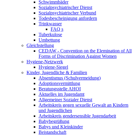
Schwimmbäder
Sozialpsychiatrischer Dienst
Sozialpsychiatrischer Verbund
Todesbescheinigung anfordern
Trinkwasser
FAQ s
Tuberkulose
Umbettung
Gleichstellung
CEDAW - Convention on the Elemination of All
Forms of Discrimination Against Women
Hygiene-Netzwerk
Hygiene-Siegel
Kinder, Jugendliche & Familien
Absentismus (Schulvermeidung)
Adoptionsvermittlung
Beratungsstelle AHOI
Aktuelles im Jugendamt
Allgemeiner Sozialer Dienst
Arbeitskreis gegen sexuelle Gewalt an Kindern
und Jugendlichen
Arbeitskreis gendersensible Jugendarbeit
Babybegrüßung
Babys und Kleinkinder
Beistandschaft