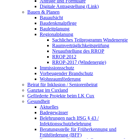
Anträge und Formulare
Digitale Antragstellung (Link)
Bauen & Planen
Bauaufsicht
Baudenkmalpflege
Bauleitplanung
Regionalplanung
Sachliches Teilprogramm Windenergie
Raumverträglichkeitsprüfung
Neuaufstellung des RROP
RROP 2012
RROP-2017 (Windenergie)
Immissionsschutz
Vorbeugender Brandschutz
Wohnraumförderung
Beirat für Inklusion / Seniorenbeirat
Ganztag im Cuxland
Geförderte Projekte beim LK Cux
Gesundheit
Aktuelles
Badegewässer
Belehrungen nach IfSG § 43 /
Infektionsschutzbelehrung
Beratungsstelle für Früherkennung und
Frühförderung (BFF)