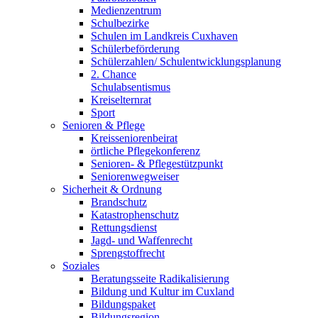
Medienzentrum
Schulbezirke
Schulen im Landkreis Cuxhaven
Schülerbeförderung
Schülerzahlen/ Schulentwicklungsplanung
2. Chance
Schulabsentismus
Kreiselternrat
Sport
Senioren & Pflege
Kreisseniorenbeirat
örtliche Pflegekonferenz
Senioren- & Pflegestützpunkt
Seniorenwegweiser
Sicherheit & Ordnung
Brandschutz
Katastrophenschutz
Rettungsdienst
Jagd- und Waffenrecht
Sprengstoffrecht
Soziales
Beratungsseite Radikalisierung
Bildung und Kultur im Cuxland
Bildungspaket
Bildungsregion