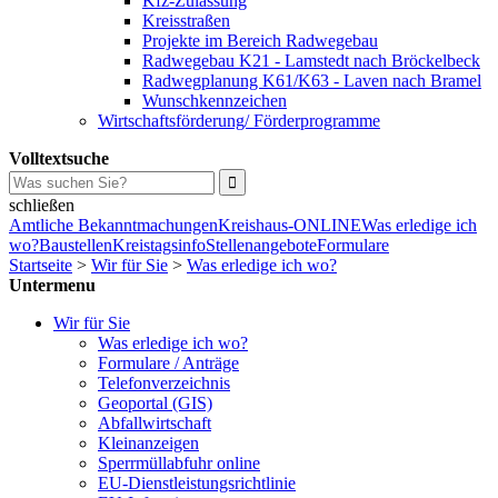
Kfz-Zulassung
Kreisstraßen
Projekte im Bereich Radwegebau
Radwegebau K21 - Lamstedt nach Bröckelbeck
Radwegplanung K61/K63 - Laven nach Bramel
Wunschkennzeichen
Wirtschaftsförderung/ Förderprogramme
Volltextsuche
schließen
Amtliche Bekanntmachungen
Kreishaus-ONLINE
Was erledige ich
wo?
Baustellen
Kreistagsinfo
Stellenangebote
Formulare
Startseite
>
Wir für Sie
>
Was erledige ich wo?
Untermenu
Wir für Sie
Was erledige ich wo?
Formulare / Anträge
Telefonverzeichnis
Geoportal (GIS)
Abfallwirtschaft
Kleinanzeigen
Sperrmüllabfuhr online
EU-Dienstleistungsrichtlinie