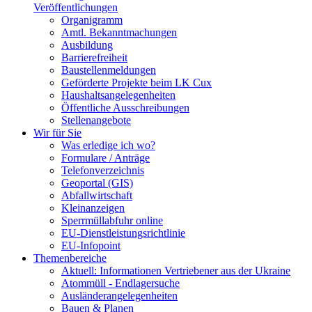
Veröffentlichungen
Organigramm
Amtl. Bekanntmachungen
Ausbildung
Barrierefreiheit
Baustellenmeldungen
Geförderte Projekte beim LK Cux
Haushaltsangelegenheiten
Öffentliche Ausschreibungen
Stellenangebote
Wir für Sie
Was erledige ich wo?
Formulare / Anträge
Telefonverzeichnis
Geoportal (GIS)
Abfallwirtschaft
Kleinanzeigen
Sperrmüllabfuhr online
EU-Dienstleistungsrichtlinie
EU-Infopoint
Themenbereiche
Aktuell: Informationen Vertriebener aus der Ukraine
Atommüll - Endlagersuche
Ausländerangelegenheiten
Bauen & Planen