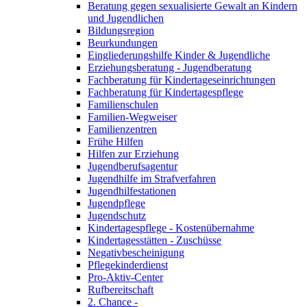
Beratung gegen sexualisierte Gewalt an Kindern
und Jugendlichen
Bildungsregion
Beurkundungen
Eingliederungshilfe Kinder & Jugendliche
Erziehungsberatung - Jugendberatung
Fachberatung für Kindertageseinrichtungen
Fachberatung für Kindertagespflege
Familienschulen
Familien-Wegweiser
Familienzentren
Frühe Hilfen
Hilfen zur Erziehung
Jugendberufsagentur
Jugendhilfe im Strafverfahren
Jugendhilfestationen
Jugendpflege
Jugendschutz
Kindertagespflege - Kostenübernahme
Kindertagesstätten - Zuschüsse
Negativbescheinigung
Pflegekinderdienst
Pro-Aktiv-Center
Rufbereitschaft
2. Chance -