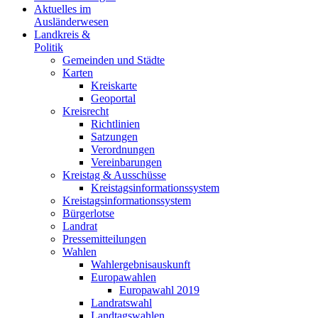
Aktuelles im
Ausländerwesen
Landkreis &
Politik
Gemeinden und Städte
Karten
Kreiskarte
Geoportal
Kreisrecht
Richtlinien
Satzungen
Verordnungen
Vereinbarungen
Kreistag & Ausschüsse
Kreistagsinformationssystem
Kreistagsinformationssystem
Bürgerlotse
Landrat
Pressemitteilungen
Wahlen
Wahlergebnisauskunft
Europawahlen
Europawahl 2019
Landratswahl
Landtagswahlen