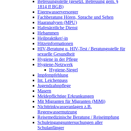
Betreuungsstelle (gesetzl. Betreuung gem. §
1814 ff BGB)
Eigenwasserversorger
Fachberatung Hören, Sprache und Sehen
Haaranalysen (MPU)
Hafenärztliche Dienst
Hebammen
Heilpraktiker/-in
Hitzeinformationen
HIV-Beratung u. HIV-Test / Beratungsstelle für
sexuelle Gesundheit
Hygiene in der Pflege
Hygiene-Netzwerk
Hygiene-Siegel
Impfempfehlung
Int. Leichenpass
Jugendzahnpflege
Masern
Meldepflichtige Erkrankungen
Mit Migranten für Migranten (MiMi)
Nichttrinkwasseranlagen z.B.
Regenwassernutzung
Reisemedizinische Beratung / Reiseimpfung
Schuleingangsuntersuchungen aller
Schulanfänger