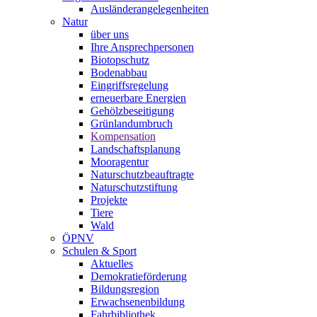
Ausländerangelegenheiten
Natur
über uns
Ihre Ansprechpersonen
Biotopschutz
Bodenabbau
Eingriffsregelung
erneuerbare Energien
Gehölzbeseitigung
Grünlandumbruch
Kompensation
Landschaftsplanung
Mooragentur
Naturschutzbeauftragte
Naturschutzstiftung
Projekte
Tiere
Wald
ÖPNV
Schulen & Sport
Aktuelles
Demokratieförderung
Bildungsregion
Erwachsenenbildung
Fahrbibliothek