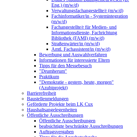
Eng.) (m/w/d)
Verwaltungsfachangestellte/r (m/w/d)
Fachinformatiker/in - Systemintegration
(m/w/d)
Fachangestellte/r für Medien- und
Informationsdienste, Fachrichtung
Bibliothek (FAMI) (m/w/d)
Straßenwärter/in (m/w/d)
Amtl. Fachassistent/in (m/w/d)
Bewerbung und Auswahlverfahren
Informationen für interessierte Eltern
Tipps für den Messebesuch
"Drumherum"
Praktikum
"Demokratie - gestern, heute, morgen"
(Azubiprojekt)
Barrierefreiheit
Baustellenmeldungen
Geförderte Projekte beim LK Cux
Haushaltsangelegenheiten
Öffentliche Ausschreibungen
Öffentliche Ausschreibungen
beabsichtigte beschränkte Ausschreibungen
Auftragsvergaben