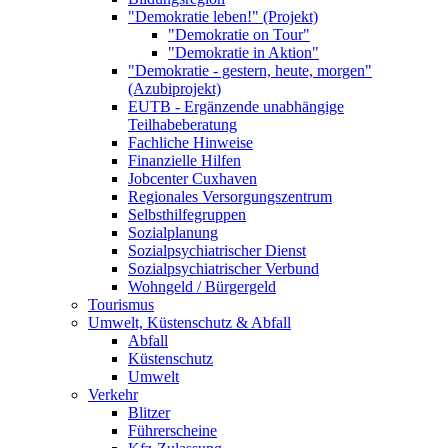
"Demokratie leben!" (Projekt)
"Demokratie on Tour"
"Demokratie in Aktion"
"Demokratie - gestern, heute, morgen"
(Azubiprojekt)
EUTB - Ergänzende unabhängige
Teilhabeberatung
Fachliche Hinweise
Finanzielle Hilfen
Jobcenter Cuxhaven
Regionales Versorgungszentrum
Selbsthilfegruppen
Sozialplanung
Sozialpsychiatrischer Dienst
Sozialpsychiatrischer Verbund
Wohngeld / Bürgergeld
Tourismus
Umwelt, Küstenschutz & Abfall
Abfall
Küstenschutz
Umwelt
Verkehr
Blitzer
Führerscheine