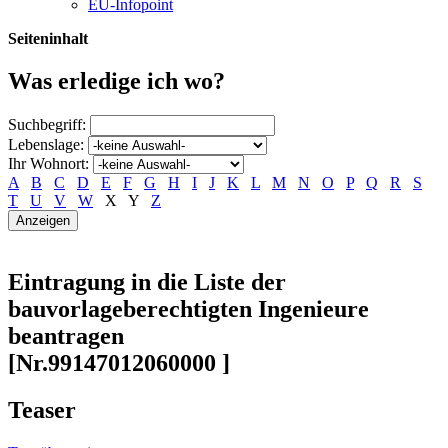
EU-Infopoint
Seiteninhalt
Was erledige ich wo?
Suchbegriff:
Lebenslage:
Ihr Wohnort:
A
B
C
D
E
F
G
H
I
J
K
L
M
N
O
P
Q
R
S
T
U
V
W
X
Y
Z
Eintragung in die Liste der
bauvorlageberechtigten Ingenieure
beantragen
[Nr.99147012060000 ]
Teaser