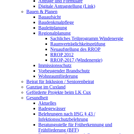
Anträge und Formulare
Digitale Antragstellung (Link)
Bauen & Planen
Bauaufsicht
Baudenkmalpflege
Bauleitplanung
Regionalplanung
Sachliches Teilprogramm Windenergie
Raumverträglichkeitsprüfung
Neuaufstellung des RROP
RROP 2012
RROP-2017 (Windenergie)
Immissionsschutz
Vorbeugender Brandschutz
Wohnraumförderung
Beirat für Inklusion / Seniorenbeirat
Ganztag im Cuxland
Geförderte Projekte beim LK Cux
Gesundheit
Aktuelles
Badegewässer
Belehrungen nach IfSG § 43 /
Infektionsschutzbelehrung
Beratungsstelle für Früherkennung und
Frühförderung (BFF)