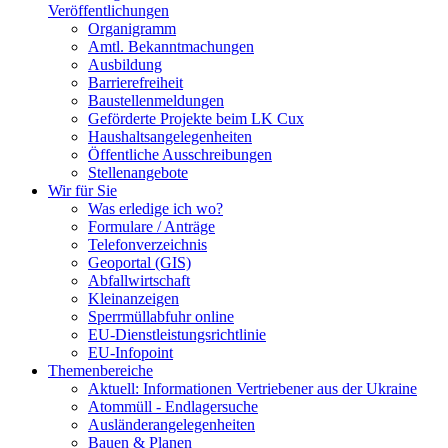
Veröffentlichungen
Organigramm
Amtl. Bekanntmachungen
Ausbildung
Barrierefreiheit
Baustellenmeldungen
Geförderte Projekte beim LK Cux
Haushaltsangelegenheiten
Öffentliche Ausschreibungen
Stellenangebote
Wir für Sie
Was erledige ich wo?
Formulare / Anträge
Telefonverzeichnis
Geoportal (GIS)
Abfallwirtschaft
Kleinanzeigen
Sperrmüllabfuhr online
EU-Dienstleistungsrichtlinie
EU-Infopoint
Themenbereiche
Aktuell: Informationen Vertriebener aus der Ukraine
Atommüll - Endlagersuche
Ausländerangelegenheiten
Bauen & Planen