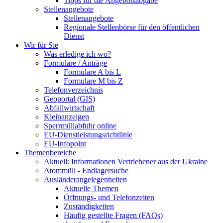
Tipps für die Angebotsabgabe
Stellenangebote
Stellenangebote
Regionale Stellenbörse für den öffentlichen
Dienst
Wir für Sie
Was erledige ich wo?
Formulare / Anträge
Formulare A bis L
Formulare M bis Z
Telefonverzeichnis
Geoportal (GIS)
Abfallwirtschaft
Kleinanzeigen
Sperrmüllabfuhr online
EU-Dienstleistungsrichtlinie
EU-Infopoint
Themenbereiche
Aktuell: Informationen Vertriebener aus der Ukraine
Atommüll - Endlagersuche
Ausländerangelegenheiten
Aktuelle Themen
Öffnungs- und Telefonzeiten
Zuständigkeiten
Häufig gestellte Fragen (FAQs)