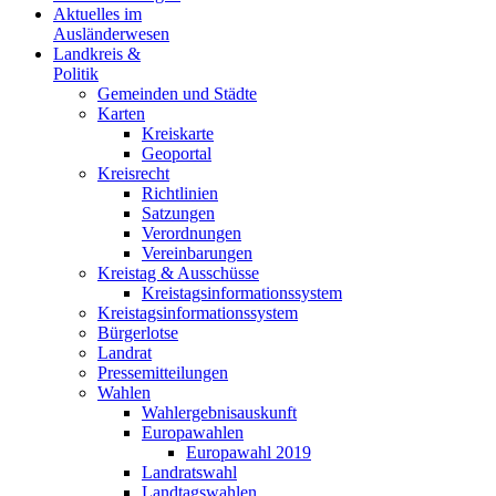
Aktuelles im
Ausländerwesen
Landkreis &
Politik
Gemeinden und Städte
Karten
Kreiskarte
Geoportal
Kreisrecht
Richtlinien
Satzungen
Verordnungen
Vereinbarungen
Kreistag & Ausschüsse
Kreistagsinformationssystem
Kreistagsinformationssystem
Bürgerlotse
Landrat
Pressemitteilungen
Wahlen
Wahlergebnisauskunft
Europawahlen
Europawahl 2019
Landratswahl
Landtagswahlen