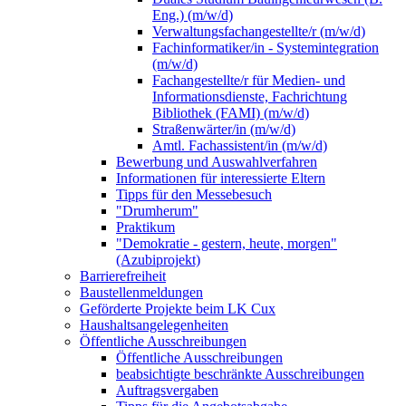
Eng.) (m/w/d)
Verwaltungsfachangestellte/r (m/w/d)
Fachinformatiker/in - Systemintegration
(m/w/d)
Fachangestellte/r für Medien- und
Informationsdienste, Fachrichtung
Bibliothek (FAMI) (m/w/d)
Straßenwärter/in (m/w/d)
Amtl. Fachassistent/in (m/w/d)
Bewerbung und Auswahlverfahren
Informationen für interessierte Eltern
Tipps für den Messebesuch
"Drumherum"
Praktikum
"Demokratie - gestern, heute, morgen"
(Azubiprojekt)
Barrierefreiheit
Baustellenmeldungen
Geförderte Projekte beim LK Cux
Haushaltsangelegenheiten
Öffentliche Ausschreibungen
Öffentliche Ausschreibungen
beabsichtigte beschränkte Ausschreibungen
Auftragsvergaben