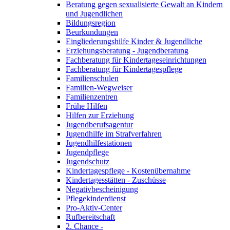
Beratung gegen sexualisierte Gewalt an Kindern
und Jugendlichen
Bildungsregion
Beurkundungen
Eingliederungshilfe Kinder & Jugendliche
Erziehungsberatung - Jugendberatung
Fachberatung für Kindertageseinrichtungen
Fachberatung für Kindertagespflege
Familienschulen
Familien-Wegweiser
Familienzentren
Frühe Hilfen
Hilfen zur Erziehung
Jugendberufsagentur
Jugendhilfe im Strafverfahren
Jugendhilfestationen
Jugendpflege
Jugendschutz
Kindertagespflege - Kostenübernahme
Kindertagesstätten - Zuschüsse
Negativbescheinigung
Pflegekinderdienst
Pro-Aktiv-Center
Rufbereitschaft
2. Chance -