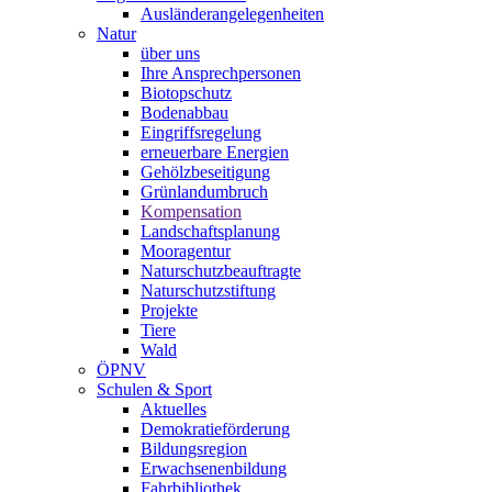
Ausländerangelegenheiten
Natur
über uns
Ihre Ansprechpersonen
Biotopschutz
Bodenabbau
Eingriffsregelung
erneuerbare Energien
Gehölzbeseitigung
Grünlandumbruch
Kompensation
Landschaftsplanung
Mooragentur
Naturschutzbeauftragte
Naturschutzstiftung
Projekte
Tiere
Wald
ÖPNV
Schulen & Sport
Aktuelles
Demokratieförderung
Bildungsregion
Erwachsenenbildung
Fahrbibliothek