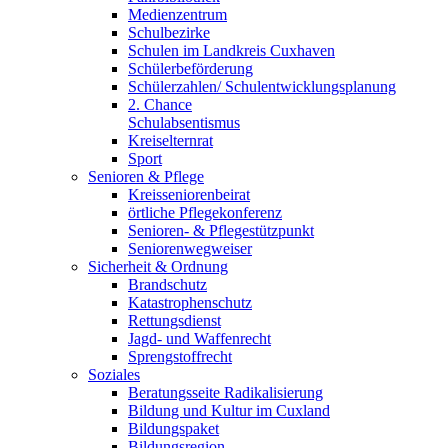
Medienzentrum
Schulbezirke
Schulen im Landkreis Cuxhaven
Schülerbeförderung
Schülerzahlen/ Schulentwicklungsplanung
2. Chance
Schulabsentismus
Kreiselternrat
Sport
Senioren & Pflege
Kreisseniorenbeirat
örtliche Pflegekonferenz
Senioren- & Pflegestützpunkt
Seniorenwegweiser
Sicherheit & Ordnung
Brandschutz
Katastrophenschutz
Rettungsdienst
Jagd- und Waffenrecht
Sprengstoffrecht
Soziales
Beratungsseite Radikalisierung
Bildung und Kultur im Cuxland
Bildungspaket
Bildungsregion