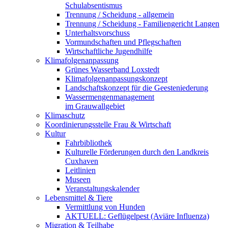
Schulabsentismus
Trennung / Scheidung - allgemein
Trennung / Scheidung - Familiengericht Langen
Unterhaltsvorschuss
Vormundschaften und Pflegschaften
Wirtschaftliche Jugendhilfe
Klimafolgenanpassung
Grünes Wasserband Loxstedt
Klimafolgenanpassungskonzept
Landschaftskonzept für die Geesteniederung
Wassermengenmanagement
im Grauwallgebiet
Klimaschutz
Koordinierungsstelle Frau & Wirtschaft
Kultur
Fahrbibliothek
Kulturelle Förderungen durch den Landkreis
Cuxhaven
Leitlinien
Museen
Veranstaltungskalender
Lebensmittel & Tiere
Vermittlung von Hunden
AKTUELL: Geflügelpest (Aviäre Influenza)
Migration & Teilhabe