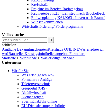
Kfz-Zulassung
Kreisstraßen
Projekte im Bereich Radwegebau
Radwegebau K21 - Lamstedt nach Bröckelbeck
Radwegplanung K61/K63 - Laven nach Bramel
Wunschkennzeichen
Wirtschaftsförderung/ Förderprogramme
Volltextsuche
schließen
Amtliche Bekanntmachungen
Kreishaus-ONLINE
Was erledige ich
wo?
Baustellen
Kreistagsinfo
Stellenangebote
Formulare
Startseite
>
Wir für Sie
>
Was erledige ich wo?
Untermenu
Wir für Sie
Was erledige ich wo?
Formulare / Anträge
Telefonverzeichnis
Geoportal (GIS)
Abfallwirtschaft
Kleinanzeigen
Sperrmüllabfuhr online
EU-Dienstleistungsrichtlinie