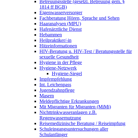
Betreuungsstelle (gesetzl. Betreuung gem. §
1814 ff BGB)
Eigenwasserversorger
Fachberatung Hören, Sprache und Sehen
Haaranalysen (MPU)
Hafenärztliche Dienst
Hebammen
Heilpraktiker/-in
Hitzeinformationen
HIV-Beratung u. HIV-Test / Beratungsstelle für
sexuelle Gesundheit
Hygiene in der Pflege
Hygiene-Netzwerk
Hygiene-Siegel
Impfempfehlung
Int. Leichenpass
Jugendzahnpflege
Masern
Meldepflichtige Erkrankungen
Mit Migranten für Migranten (MiMi)
Nichttrinkwasseranlagen z.B.
Regenwassernutzung
Reisemedizinische Beratung / Reiseimpfung
Schuleingangsuntersuchungen aller
Schulanfänger