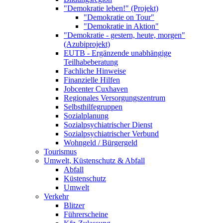
"Demokratie leben!" (Projekt)
"Demokratie on Tour"
"Demokratie in Aktion"
"Demokratie - gestern, heute, morgen"
(Azubiprojekt)
EUTB - Ergänzende unabhängige
Teilhabeberatung
Fachliche Hinweise
Finanzielle Hilfen
Jobcenter Cuxhaven
Regionales Versorgungszentrum
Selbsthilfegruppen
Sozialplanung
Sozialpsychiatrischer Dienst
Sozialpsychiatrischer Verbund
Wohngeld / Bürgergeld
Tourismus
Umwelt, Küstenschutz & Abfall
Abfall
Küstenschutz
Umwelt
Verkehr
Blitzer
Führerscheine