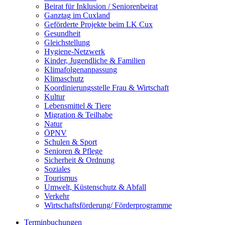
Beirat für Inklusion / Seniorenbeirat
Ganztag im Cuxland
Geförderte Projekte beim LK Cux
Gesundheit
Gleichstellung
Hygiene-Netzwerk
Kinder, Jugendliche & Familien
Klimafolgenanpassung
Klimaschutz
Koordinierungsstelle Frau & Wirtschaft
Kultur
Lebensmittel & Tiere
Migration & Teilhabe
Natur
ÖPNV
Schulen & Sport
Senioren & Pflege
Sicherheit & Ordnung
Soziales
Tourismus
Umwelt, Küstenschutz & Abfall
Verkehr
Wirtschaftsförderung/ Förderprogramme
Terminbuchungen