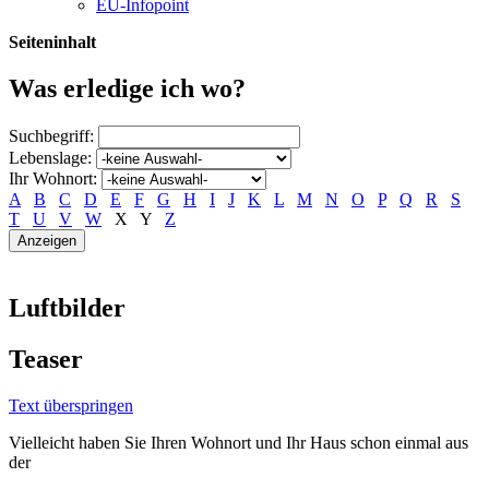
EU-Infopoint
Seiteninhalt
Was erledige ich wo?
Suchbegriff:
Lebenslage:
Ihr Wohnort:
A
B
C
D
E
F
G
H
I
J
K
L
M
N
O
P
Q
R
S
T
U
V
W
X
Y
Z
Luftbilder
Teaser
Text überspringen
Vielleicht haben Sie Ihren Wohnort und Ihr Haus schon einmal aus
der