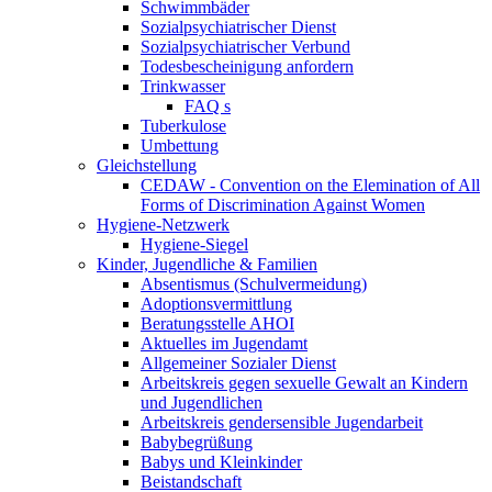
Schwimmbäder
Sozialpsychiatrischer Dienst
Sozialpsychiatrischer Verbund
Todesbescheinigung anfordern
Trinkwasser
FAQ s
Tuberkulose
Umbettung
Gleichstellung
CEDAW - Convention on the Elemination of All
Forms of Discrimination Against Women
Hygiene-Netzwerk
Hygiene-Siegel
Kinder, Jugendliche & Familien
Absentismus (Schulvermeidung)
Adoptionsvermittlung
Beratungsstelle AHOI
Aktuelles im Jugendamt
Allgemeiner Sozialer Dienst
Arbeitskreis gegen sexuelle Gewalt an Kindern
und Jugendlichen
Arbeitskreis gendersensible Jugendarbeit
Babybegrüßung
Babys und Kleinkinder
Beistandschaft