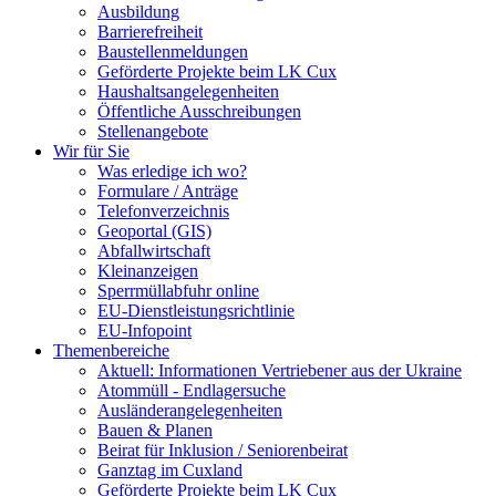
Ausbildung
Barrierefreiheit
Baustellenmeldungen
Geförderte Projekte beim LK Cux
Haushaltsangelegenheiten
Öffentliche Ausschreibungen
Stellenangebote
Wir für Sie
Was erledige ich wo?
Formulare / Anträge
Telefonverzeichnis
Geoportal (GIS)
Abfallwirtschaft
Kleinanzeigen
Sperrmüllabfuhr online
EU-Dienstleistungsrichtlinie
EU-Infopoint
Themenbereiche
Aktuell: Informationen Vertriebener aus der Ukraine
Atommüll - Endlagersuche
Ausländerangelegenheiten
Bauen & Planen
Beirat für Inklusion / Seniorenbeirat
Ganztag im Cuxland
Geförderte Projekte beim LK Cux