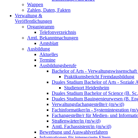
Wappen
Zahlen, Daten, Fakten
Verwaltung &
Veröffentlichungen
Organigramm
Telefonverzeichnis
Amtl. Bekanntmachungen
Amtsblatt
Ausbildung
Aktuelles
Termine
Ausbildungsberufe
Bachelor of Arts - Verwaltungswissenschaft
Praktikumsbericht Fremdausbildung
Duales Studium Bachelor of Arts - Soziale 
Studienort Heidenheim
Duales Studium Bachelor of Science (B. S
Duales Studium Bauingenieurwesen (B. Eng
Verwaltungsfachangestellte/r (m/w/d)
Fachinformatiker/in - Systemintegration (m/
Fachangestellte/r für Medien- und Informat
Straßenwärter/in (m/w/d)
Amtl. Fachassistent/in (m/w/d)
Bewerbung und Auswahlverfahren
Informationen für interessierte Eltern