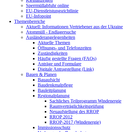
Kleinanzeigen
Sperrmüllabfuhr online
EU-Dienstleistungsrichtlinie
EU-Infopoint
Themenbereiche
Aktuell: Informationen Vertriebener aus der Ukraine
Atommüll - Endlagersuche
Ausländerangelegenheiten
Aktuelle Themen
Öffnungs- und Telefonzeiten
Zuständigkeiten
Häufig gestellte Fragen (FAQs)
Anträge und Formulare
Digitale Antragstellung (Link)
Bauen & Planen
Bauaufsicht
Baudenkmalpflege
Bauleitplanung
Regionalplanung
Sachliches Teilprogramm Windenergie
Raumverträglichkeitsprüfung
Neuaufstellung des RROP
RROP 2012
RROP-2017 (Windenergie)
Immissionsschutz