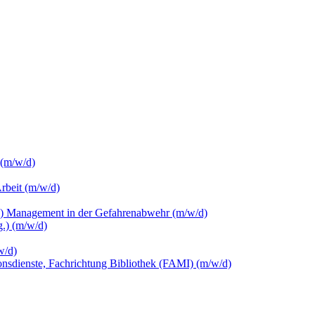
 (m/w/d)
Arbeit (m/w/d)
c.) Management in der Gefahrenabwehr (m/w/d)
.) (m/w/d)
w/d)
ionsdienste, Fachrichtung Bibliothek (FAMI) (m/w/d)