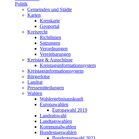
Politik
Gemeinden und Städte
Karten
Kreiskarte
Geoportal
Kreisrecht
Richtlinien
Satzungen
Verordnungen
Vereinbarungen
Kreistag & Ausschüsse
Kreistagsinformationssystem
Kreistagsinformationssystem
Bürgerlotse
Landrat
Pressemitteilungen
Wahlen
Wahlergebnisauskunft
Europawahlen
Europawahl 2019
Landratswahl
Landtagswahlen
Kommunalwahlen
Bundestagswahlen
Bundestagswahl 2021