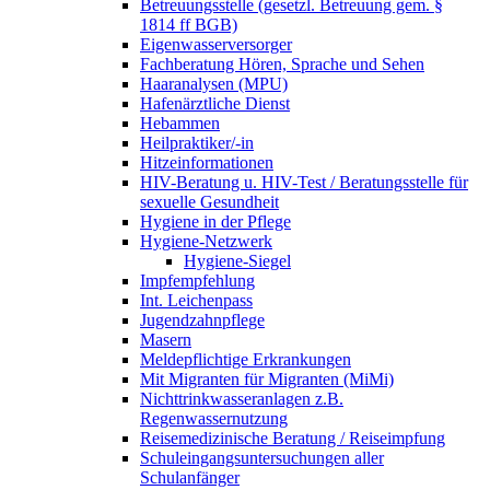
Betreuungsstelle (gesetzl. Betreuung gem. §
1814 ff BGB)
Eigenwasserversorger
Fachberatung Hören, Sprache und Sehen
Haaranalysen (MPU)
Hafenärztliche Dienst
Hebammen
Heilpraktiker/-in
Hitzeinformationen
HIV-Beratung u. HIV-Test / Beratungsstelle für
sexuelle Gesundheit
Hygiene in der Pflege
Hygiene-Netzwerk
Hygiene-Siegel
Impfempfehlung
Int. Leichenpass
Jugendzahnpflege
Masern
Meldepflichtige Erkrankungen
Mit Migranten für Migranten (MiMi)
Nichttrinkwasseranlagen z.B.
Regenwassernutzung
Reisemedizinische Beratung / Reiseimpfung
Schuleingangsuntersuchungen aller
Schulanfänger