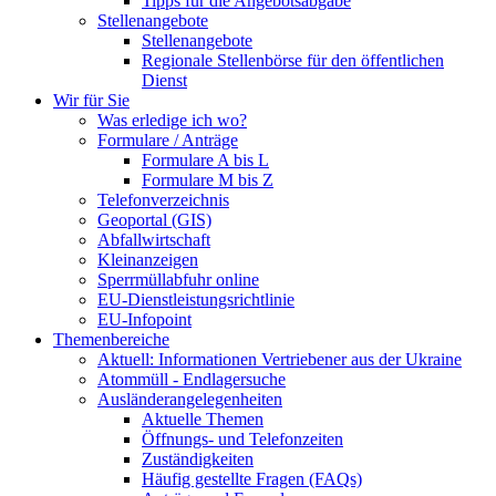
Tipps für die Angebotsabgabe
Stellenangebote
Stellenangebote
Regionale Stellenbörse für den öffentlichen
Dienst
Wir für Sie
Was erledige ich wo?
Formulare / Anträge
Formulare A bis L
Formulare M bis Z
Telefonverzeichnis
Geoportal (GIS)
Abfallwirtschaft
Kleinanzeigen
Sperrmüllabfuhr online
EU-Dienstleistungsrichtlinie
EU-Infopoint
Themenbereiche
Aktuell: Informationen Vertriebener aus der Ukraine
Atommüll - Endlagersuche
Ausländerangelegenheiten
Aktuelle Themen
Öffnungs- und Telefonzeiten
Zuständigkeiten
Häufig gestellte Fragen (FAQs)