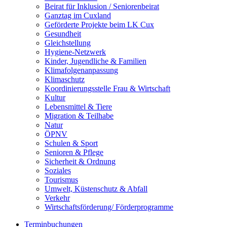
Beirat für Inklusion / Seniorenbeirat
Ganztag im Cuxland
Geförderte Projekte beim LK Cux
Gesundheit
Gleichstellung
Hygiene-Netzwerk
Kinder, Jugendliche & Familien
Klimafolgenanpassung
Klimaschutz
Koordinierungsstelle Frau & Wirtschaft
Kultur
Lebensmittel & Tiere
Migration & Teilhabe
Natur
ÖPNV
Schulen & Sport
Senioren & Pflege
Sicherheit & Ordnung
Soziales
Tourismus
Umwelt, Küstenschutz & Abfall
Verkehr
Wirtschaftsförderung/ Förderprogramme
Terminbuchungen