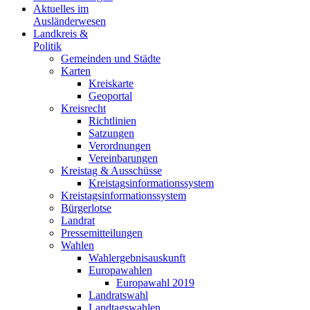
Aktuelles im
Ausländerwesen
Landkreis &
Politik
Gemeinden und Städte
Karten
Kreiskarte
Geoportal
Kreisrecht
Richtlinien
Satzungen
Verordnungen
Vereinbarungen
Kreistag & Ausschüsse
Kreistagsinformationssystem
Kreistagsinformationssystem
Bürgerlotse
Landrat
Pressemitteilungen
Wahlen
Wahlergebnisauskunft
Europawahlen
Europawahl 2019
Landratswahl
Landtagswahlen