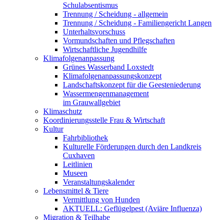
Schulabsentismus
Trennung / Scheidung - allgemein
Trennung / Scheidung - Familiengericht Langen
Unterhaltsvorschuss
Vormundschaften und Pflegschaften
Wirtschaftliche Jugendhilfe
Klimafolgenanpassung
Grünes Wasserband Loxstedt
Klimafolgenanpassungskonzept
Landschaftskonzept für die Geesteniederung
Wassermengenmanagement
im Grauwallgebiet
Klimaschutz
Koordinierungsstelle Frau & Wirtschaft
Kultur
Fahrbibliothek
Kulturelle Förderungen durch den Landkreis
Cuxhaven
Leitlinien
Museen
Veranstaltungskalender
Lebensmittel & Tiere
Vermittlung von Hunden
AKTUELL: Geflügelpest (Aviäre Influenza)
Migration & Teilhabe