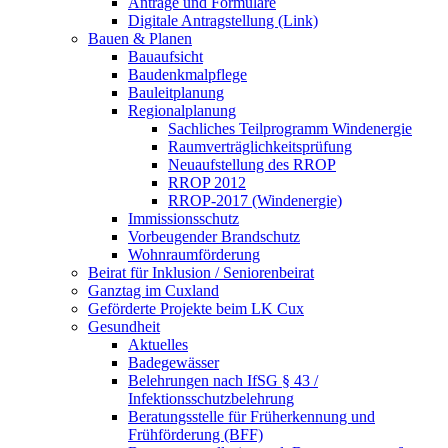
Anträge und Formulare
Digitale Antragstellung (Link)
Bauen & Planen
Bauaufsicht
Baudenkmalpflege
Bauleitplanung
Regionalplanung
Sachliches Teilprogramm Windenergie
Raumverträglichkeitsprüfung
Neuaufstellung des RROP
RROP 2012
RROP-2017 (Windenergie)
Immissionsschutz
Vorbeugender Brandschutz
Wohnraumförderung
Beirat für Inklusion / Seniorenbeirat
Ganztag im Cuxland
Geförderte Projekte beim LK Cux
Gesundheit
Aktuelles
Badegewässer
Belehrungen nach IfSG § 43 /
Infektionsschutzbelehrung
Beratungsstelle für Früherkennung und
Frühförderung (BFF)