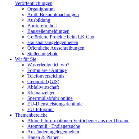
Veröffentlichungen
Organigramm
Amtl. Bekanntmachungen
Ausbildung
Barrierefreiheit
Baustellenmeldungen
Geförderte Projekte beim LK Cux
Haushaltsangelegenheiten
Öffentliche Ausschreibungen
Stellenangebote
Wir für Sie
Was erledige ich wo?
Formulare / Anträge
Telefonverzeichnis
Geoportal (GIS)
Abfallwirtschaft
Kleinanzeigen
Sperrmüllabfuhr online
EU-Dienstleistungsrichtlinie
EU-Infopoint
Themenbereiche
Aktuell: Informationen Vertriebener aus der Ukraine
Atommüll - Endlagersuche
Ausländerangelegenheiten
Bauen & Planen