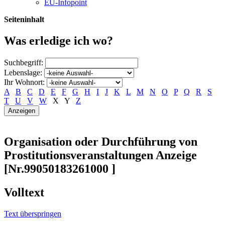
EU-Infopoint
Seiteninhalt
Was erledige ich wo?
Suchbegriff:
Lebenslage:
Ihr Wohnort:
A
B
C
D
E
F
G
H
I
J
K
L
M
N
O
P
Q
R
S
T
U
V
W
X
Y
Z
Organisation oder Durchführung von
Prostitutionsveranstaltungen Anzeige
[Nr.99050183261000 ]
Volltext
Text überspringen