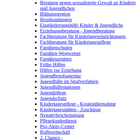
Beratung gegen sexualisierte Gewalt an Kindern
und Jugendlichen
Bildungsregion
Beurkundungen
Eingliederungshilfe Kinder & Jugendliche
Erziehungsberatung - Jugendberatung
Fachberatung für Kindertageseinrichtungen
Fachberatung für Kindertagespflege
Familienschulen
Familien-Wegweiser
Familienzentren
Frühe Hilfen
Hilfen zur Erziehung
Jugendberufsagentur
Jugendhilfe im Strafverfahren
Jugendhilfestationen
Jugendpflege
Jugendschutz
Kindertagespflege - Kostenübernahme
Kindertagesstätten - Zuschüsse
Negativbescheinigung
Pflegekinderdienst
Pro-Aktiv-Center
Rufbereitschaft
2. Chance -