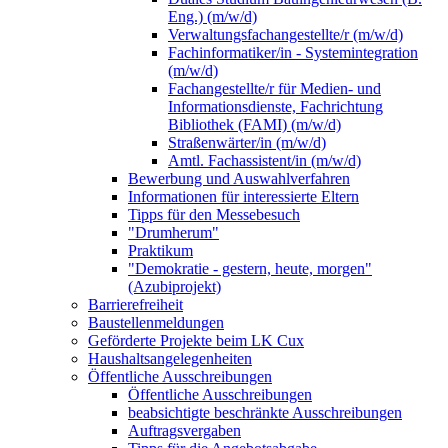
Eng.) (m/w/d)
Verwaltungsfachangestellte/r (m/w/d)
Fachinformatiker/in - Systemintegration
(m/w/d)
Fachangestellte/r für Medien- und
Informationsdienste, Fachrichtung
Bibliothek (FAMI) (m/w/d)
Straßenwärter/in (m/w/d)
Amtl. Fachassistent/in (m/w/d)
Bewerbung und Auswahlverfahren
Informationen für interessierte Eltern
Tipps für den Messebesuch
"Drumherum"
Praktikum
"Demokratie - gestern, heute, morgen"
(Azubiprojekt)
Barrierefreiheit
Baustellenmeldungen
Geförderte Projekte beim LK Cux
Haushaltsangelegenheiten
Öffentliche Ausschreibungen
Öffentliche Ausschreibungen
beabsichtigte beschränkte Ausschreibungen
Auftragsvergaben