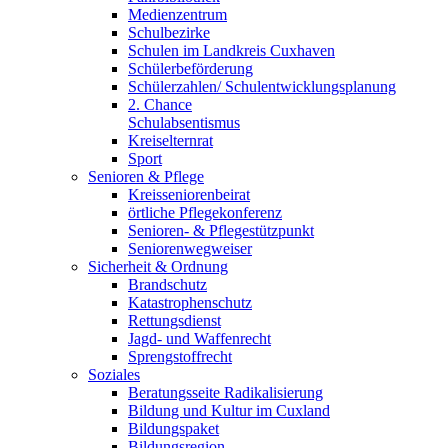
Medienzentrum
Schulbezirke
Schulen im Landkreis Cuxhaven
Schülerbeförderung
Schülerzahlen/ Schulentwicklungsplanung
2. Chance
Schulabsentismus
Kreiselternrat
Sport
Senioren & Pflege
Kreisseniorenbeirat
örtliche Pflegekonferenz
Senioren- & Pflegestützpunkt
Seniorenwegweiser
Sicherheit & Ordnung
Brandschutz
Katastrophenschutz
Rettungsdienst
Jagd- und Waffenrecht
Sprengstoffrecht
Soziales
Beratungsseite Radikalisierung
Bildung und Kultur im Cuxland
Bildungspaket
Bildungsregion