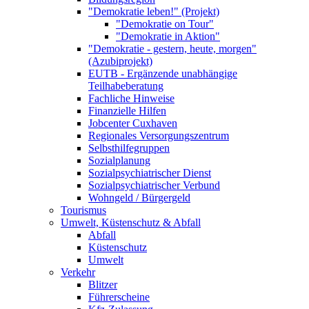
"Demokratie leben!" (Projekt)
"Demokratie on Tour"
"Demokratie in Aktion"
"Demokratie - gestern, heute, morgen"
(Azubiprojekt)
EUTB - Ergänzende unabhängige
Teilhabeberatung
Fachliche Hinweise
Finanzielle Hilfen
Jobcenter Cuxhaven
Regionales Versorgungszentrum
Selbsthilfegruppen
Sozialplanung
Sozialpsychiatrischer Dienst
Sozialpsychiatrischer Verbund
Wohngeld / Bürgergeld
Tourismus
Umwelt, Küstenschutz & Abfall
Abfall
Küstenschutz
Umwelt
Verkehr
Blitzer
Führerscheine