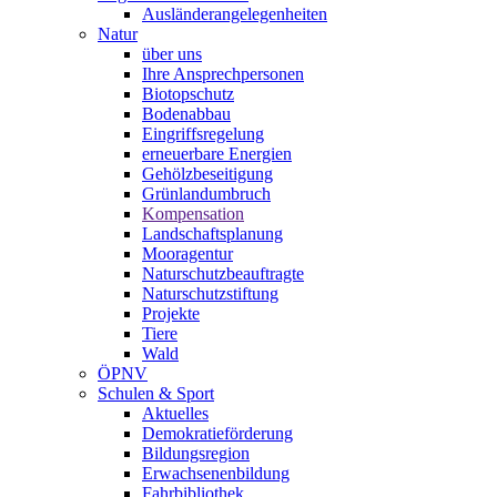
Ausländerangelegenheiten
Natur
über uns
Ihre Ansprechpersonen
Biotopschutz
Bodenabbau
Eingriffsregelung
erneuerbare Energien
Gehölzbeseitigung
Grünlandumbruch
Kompensation
Landschaftsplanung
Mooragentur
Naturschutzbeauftragte
Naturschutzstiftung
Projekte
Tiere
Wald
ÖPNV
Schulen & Sport
Aktuelles
Demokratieförderung
Bildungsregion
Erwachsenenbildung
Fahrbibliothek