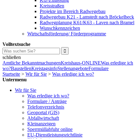
Kfz-Zulassung
Kreisstraßen
Projekte im Bereich Radwegebau
Radwegebau K21 - Lamstedt nach Bröckelbeck
Radwegplanung K61/K63 - Laven nach Bramel
Wunschkennzeichen
Wirtschaftsförderung/ Förderprogramme
Volltextsuche
schließen
Amtliche Bekanntmachungen
Kreishaus-ONLINE
Was erledige ich
wo?
Baustellen
Kreistagsinfo
Stellenangebote
Formulare
Startseite
>
Wir für Sie
>
Was erledige ich wo?
Untermenu
Wir für Sie
Was erledige ich wo?
Formulare / Anträge
Telefonverzeichnis
Geoportal (GIS)
Abfallwirtschaft
Kleinanzeigen
Sperrmüllabfuhr online
EU-Dienstleistungsrichtlinie