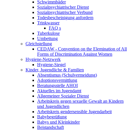
Schwimmbäder
Sozialpsychiatrischer Dienst
Sozialpsychiatrischer Verbund
Todesbescheinigung anfordern
Trinkwasser
FAQ s
Tuberkulose
Umbettung
Gleichstellung
CEDAW - Convention on the Elemination of All
Forms of Discrimination Against Women
Hygiene-Netzwerk
Hygiene-Siegel
Kinder, Jugendliche & Familien
Absentismus (Schulvermeidung)
Adoptionsvermittlung
Beratungsstelle AHOI
Aktuelles im Jugendamt
Allgemeiner Sozialer Dienst
Arbeitskreis gegen sexuelle Gewalt an Kindern
und Jugendlichen
Arbeitskreis gendersensible Jugendarbeit
Babybegrüßung
Babys und Kleinkinder
Beistandschaft