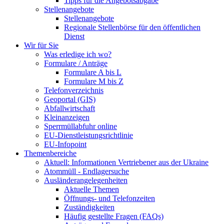
Tipps für die Angebotsabgabe
Stellenangebote
Stellenangebote
Regionale Stellenbörse für den öffentlichen
Dienst
Wir für Sie
Was erledige ich wo?
Formulare / Anträge
Formulare A bis L
Formulare M bis Z
Telefonverzeichnis
Geoportal (GIS)
Abfallwirtschaft
Kleinanzeigen
Sperrmüllabfuhr online
EU-Dienstleistungsrichtlinie
EU-Infopoint
Themenbereiche
Aktuell: Informationen Vertriebener aus der Ukraine
Atommüll - Endlagersuche
Ausländerangelegenheiten
Aktuelle Themen
Öffnungs- und Telefonzeiten
Zuständigkeiten
Häufig gestellte Fragen (FAQs)