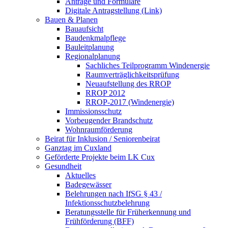
Anträge und Formulare
Digitale Antragstellung (Link)
Bauen & Planen
Bauaufsicht
Baudenkmalpflege
Bauleitplanung
Regionalplanung
Sachliches Teilprogramm Windenergie
Raumverträglichkeitsprüfung
Neuaufstellung des RROP
RROP 2012
RROP-2017 (Windenergie)
Immissionsschutz
Vorbeugender Brandschutz
Wohnraumförderung
Beirat für Inklusion / Seniorenbeirat
Ganztag im Cuxland
Geförderte Projekte beim LK Cux
Gesundheit
Aktuelles
Badegewässer
Belehrungen nach IfSG § 43 /
Infektionsschutzbelehrung
Beratungsstelle für Früherkennung und
Frühförderung (BFF)