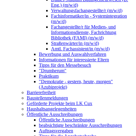
Eng.) (m/w/d)
Verwaltungsfachangestellte/r (m/w/d)
Fachinformatiker/in - Systemintegration
(m/w/d)
Fachangestellte/r für Medien- und
Informationsdienste, Fachrichtung
Bibliothek (FAMI) (m/w/d)
Straßenwärter/in (m/w/d)
Amtl. Fachassistent/in (m/w/d)
Bewerbung und Auswahlverfahren
Informationen für interessierte Eltern
Tipps für den Messebesuch
"Drumherum"
Praktikum
"Demokratie - gestern, heute, morgen"
(Azubiprojekt)
Barrierefreiheit
Baustellenmeldungen
Geförderte Projekte beim LK Cux
Haushaltsangelegenheiten
Öffentliche Ausschreibungen
Öffentliche Ausschreibungen
beabsichtigte beschränkte Ausschreibungen
Auftragsvergaben