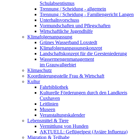
Schulabsentismus
Trennung / Scheidung - allgemein
Trennung / Scheidung - Familiengericht Langen
Unterhaltsvorschuss
Vormundschaften und Pflegschaften
Wirtschaftliche Jugendhilfe
Klimafolgenanpassung
Grünes Wasserband Loxstedt
Klimafolgenanpassungskonzept
Landschaftskonzept für die Geesteniederung
Wassermengenmanagement
im Grauwallgebiet
Klimaschutz
Koordinierungsstelle Frau & Wirtschaft
Kultur
Fahrbibliothek
Kulturelle Förderungen durch den Landkreis
Cuxhaven
Leitlinien
Museen
Veranstaltungskalender
Lebensmittel & Tiere
Vermittlung von Hunden
AKTUELL: Geflügelpest (Aviäre Influenza)
Migration & Teilhabe