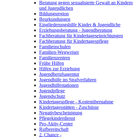
Beratung gegen sexualisierte Gewalt an Kindern
und Jugendlichen
Bildungsregion
Beurkundungen
Eingliederungshilfe Kinder & Jugendliche
Erziehungsberatung - Jugendberatung
Fachberatung für Kindertageseinrichtungen
Fachberatung für Kindertagespflege
Familienschulen
Familien-Wegweiser
Familienzentren
Frühe Hilfen
Hilfen zur Erziehung
Jugendberufsagentur
Jugendhilfe im Strafverfahren
Jugendhilfestationen
Jugendpflege
Jugendschutz
Kindertagespflege - Kostenübernahme
Kindertagesstätten - Zuschüsse
Negativbescheinigung
Pflegekinderdienst
Pro-Aktiv-Center
Rufbereitschaft
2. Chance -