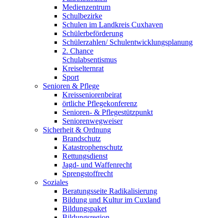
Medienzentrum
Schulbezirke
Schulen im Landkreis Cuxhaven
Schülerbeförderung
Schülerzahlen/ Schulentwicklungsplanung
2. Chance
Schulabsentismus
Kreiselternrat
Sport
Senioren & Pflege
Kreisseniorenbeirat
örtliche Pflegekonferenz
Senioren- & Pflegestützpunkt
Seniorenwegweiser
Sicherheit & Ordnung
Brandschutz
Katastrophenschutz
Rettungsdienst
Jagd- und Waffenrecht
Sprengstoffrecht
Soziales
Beratungsseite Radikalisierung
Bildung und Kultur im Cuxland
Bildungspaket
Bildungsregion