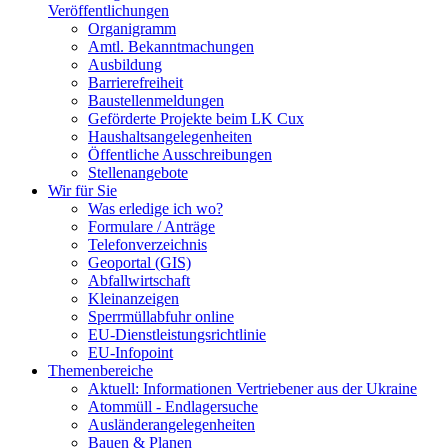
Veröffentlichungen
Organigramm
Amtl. Bekanntmachungen
Ausbildung
Barrierefreiheit
Baustellenmeldungen
Geförderte Projekte beim LK Cux
Haushaltsangelegenheiten
Öffentliche Ausschreibungen
Stellenangebote
Wir für Sie
Was erledige ich wo?
Formulare / Anträge
Telefonverzeichnis
Geoportal (GIS)
Abfallwirtschaft
Kleinanzeigen
Sperrmüllabfuhr online
EU-Dienstleistungsrichtlinie
EU-Infopoint
Themenbereiche
Aktuell: Informationen Vertriebener aus der Ukraine
Atommüll - Endlagersuche
Ausländerangelegenheiten
Bauen & Planen