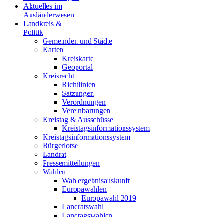
Aktuelles im
Ausländerwesen
Landkreis &
Politik
Gemeinden und Städte
Karten
Kreiskarte
Geoportal
Kreisrecht
Richtlinien
Satzungen
Verordnungen
Vereinbarungen
Kreistag & Ausschüsse
Kreistagsinformationssystem
Kreistagsinformationssystem
Bürgerlotse
Landrat
Pressemitteilungen
Wahlen
Wahlergebnisauskunft
Europawahlen
Europawahl 2019
Landratswahl
Landtagswahlen