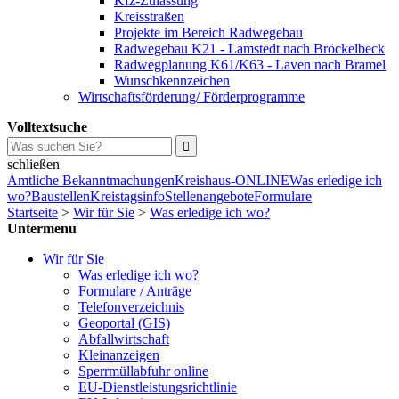
Kfz-Zulassung
Kreisstraßen
Projekte im Bereich Radwegebau
Radwegebau K21 - Lamstedt nach Bröckelbeck
Radwegplanung K61/K63 - Laven nach Bramel
Wunschkennzeichen
Wirtschaftsförderung/ Förderprogramme
Volltextsuche
schließen
Amtliche Bekanntmachungen
Kreishaus-ONLINE
Was erledige ich
wo?
Baustellen
Kreistagsinfo
Stellenangebote
Formulare
Startseite
>
Wir für Sie
>
Was erledige ich wo?
Untermenu
Wir für Sie
Was erledige ich wo?
Formulare / Anträge
Telefonverzeichnis
Geoportal (GIS)
Abfallwirtschaft
Kleinanzeigen
Sperrmüllabfuhr online
EU-Dienstleistungsrichtlinie