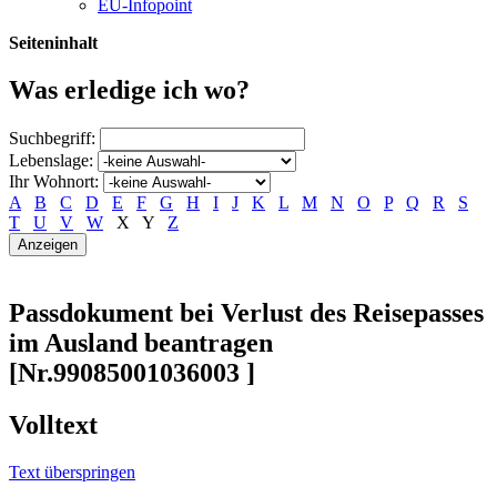
EU-Infopoint
Seiteninhalt
Was erledige ich wo?
Suchbegriff:
Lebenslage:
Ihr Wohnort:
A
B
C
D
E
F
G
H
I
J
K
L
M
N
O
P
Q
R
S
T
U
V
W
X
Y
Z
Passdokument bei Verlust des Reisepasses
im Ausland beantragen
[Nr.99085001036003 ]
Volltext
Text überspringen