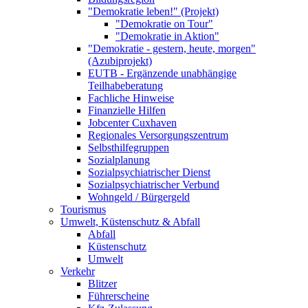
"Demokratie leben!" (Projekt)
"Demokratie on Tour"
"Demokratie in Aktion"
"Demokratie - gestern, heute, morgen"
(Azubiprojekt)
EUTB - Ergänzende unabhängige
Teilhabeberatung
Fachliche Hinweise
Finanzielle Hilfen
Jobcenter Cuxhaven
Regionales Versorgungszentrum
Selbsthilfegruppen
Sozialplanung
Sozialpsychiatrischer Dienst
Sozialpsychiatrischer Verbund
Wohngeld / Bürgergeld
Tourismus
Umwelt, Küstenschutz & Abfall
Abfall
Küstenschutz
Umwelt
Verkehr
Blitzer
Führerscheine