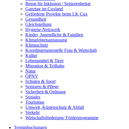
Beirat für Inklusion / Seniorenbeirat
Ganztag im Cuxland
Geförderte Projekte beim LK Cux
Gesundheit
Gleichstellung
Hygiene-Netzwerk
Kinder, Jugendliche & Familien
Klimafolgenanpassung
Klimaschutz
Koordinierungsstelle Frau & Wirtschaft
Kultur
Lebensmittel & Tiere
Migration & Teilhabe
Natur
ÖPNV
Schulen & Sport
Senioren & Pflege
Sicherheit & Ordnung
Soziales
Tourismus
Umwelt, Küstenschutz & Abfall
Verkehr
Wirtschaftsförderung/ Förderprogramme
Terminbuchungen