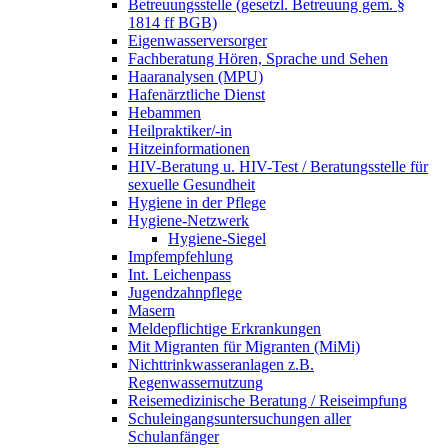
Betreuungsstelle (gesetzl. Betreuung gem. §
1814 ff BGB)
Eigenwasserversorger
Fachberatung Hören, Sprache und Sehen
Haaranalysen (MPU)
Hafenärztliche Dienst
Hebammen
Heilpraktiker/-in
Hitzeinformationen
HIV-Beratung u. HIV-Test / Beratungsstelle für
sexuelle Gesundheit
Hygiene in der Pflege
Hygiene-Netzwerk
Hygiene-Siegel
Impfempfehlung
Int. Leichenpass
Jugendzahnpflege
Masern
Meldepflichtige Erkrankungen
Mit Migranten für Migranten (MiMi)
Nichttrinkwasseranlagen z.B.
Regenwassernutzung
Reisemedizinische Beratung / Reiseimpfung
Schuleingangsuntersuchungen aller
Schulanfänger