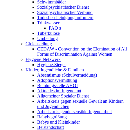
Schwimmbäder
Sozialpsychiatrischer Dienst
Sozialpsychiatrischer Verbund
Todesbescheinigung anfordern
Trinkwasser
FAQ s
Tuberkulose
Umbettung
Gleichstellung
CEDAW - Convention on the Elemination of All
Forms of Discrimination Against Women
Hygiene-Netzwerk
Hygiene-Siegel
Kinder, Jugendliche & Familien
Absentismus (Schulvermeidung)
Adoptionsvermittlung
Beratungsstelle AHOI
Aktuelles im Jugendamt
Allgemeiner Sozialer Dienst
Arbeitskreis gegen sexuelle Gewalt an Kindern
und Jugendlichen
Arbeitskreis gendersensible Jugendarbeit
Babybegrüßung
Babys und Kleinkinder
Beistandschaft