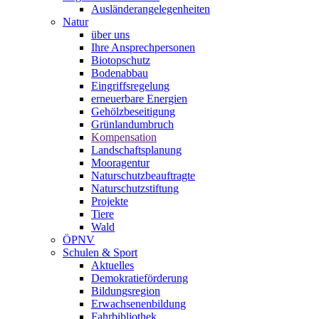
Ausländerangelegenheiten
Natur
über uns
Ihre Ansprechpersonen
Biotopschutz
Bodenabbau
Eingriffsregelung
erneuerbare Energien
Gehölzbeseitigung
Grünlandumbruch
Kompensation
Landschaftsplanung
Mooragentur
Naturschutzbeauftragte
Naturschutzstiftung
Projekte
Tiere
Wald
ÖPNV
Schulen & Sport
Aktuelles
Demokratieförderung
Bildungsregion
Erwachsenenbildung
Fahrbibliothek