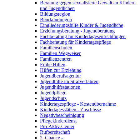
Beratung gegen sexualisierte Gewalt an Kindern
und Jugendlichen
Bildungsregion
Beurkundungen
Eingliederungshilfe Kinder & Jugendliche
Erziehungsberatung - Jugendberatung
Fachberatung für Kindertageseinrichtungen
Fachberatung für Kindertagespflege
Familienschulen
Familien-Wegweiser
Familienzentren
Frühe Hilfen
Hilfen zur Erziehung
Jugendberufsagentur
Jugendhilfe im Strafverfahren
Jugendhilfestationen
Jugendpflege
Jugendschutz
Kindertagespflege - Kostenübernahme
Kindertagesstätten - Zuschüsse
Negativbescheinigung
Pflegekinderdienst
Pro-Aktiv-Center
Rufbereitschaft
2. Chance -