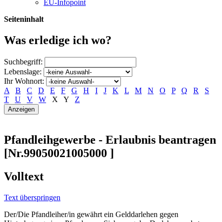
EU-Infopoint
Seiteninhalt
Was erledige ich wo?
Suchbegriff:
Lebenslage:
Ihr Wohnort:
A
B
C
D
E
F
G
H
I
J
K
L
M
N
O
P
Q
R
S
T
U
V
W
X
Y
Z
Pfandleihgewerbe - Erlaubnis beantragen
[Nr.99050021005000 ]
Volltext
Text überspringen
Der/Die Pfandleiher/in gewährt ein Gelddarlehen gegen