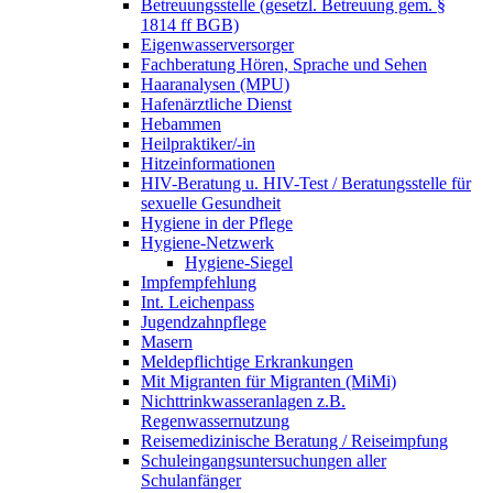
Betreuungsstelle (gesetzl. Betreuung gem. §
1814 ff BGB)
Eigenwasserversorger
Fachberatung Hören, Sprache und Sehen
Haaranalysen (MPU)
Hafenärztliche Dienst
Hebammen
Heilpraktiker/-in
Hitzeinformationen
HIV-Beratung u. HIV-Test / Beratungsstelle für
sexuelle Gesundheit
Hygiene in der Pflege
Hygiene-Netzwerk
Hygiene-Siegel
Impfempfehlung
Int. Leichenpass
Jugendzahnpflege
Masern
Meldepflichtige Erkrankungen
Mit Migranten für Migranten (MiMi)
Nichttrinkwasseranlagen z.B.
Regenwassernutzung
Reisemedizinische Beratung / Reiseimpfung
Schuleingangsuntersuchungen aller
Schulanfänger