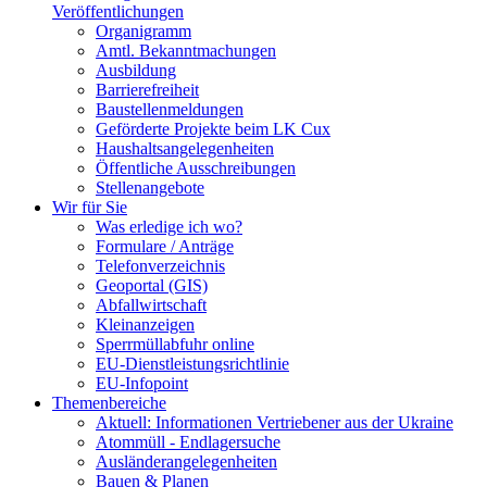
Veröffentlichungen
Organigramm
Amtl. Bekanntmachungen
Ausbildung
Barrierefreiheit
Baustellenmeldungen
Geförderte Projekte beim LK Cux
Haushaltsangelegenheiten
Öffentliche Ausschreibungen
Stellenangebote
Wir für Sie
Was erledige ich wo?
Formulare / Anträge
Telefonverzeichnis
Geoportal (GIS)
Abfallwirtschaft
Kleinanzeigen
Sperrmüllabfuhr online
EU-Dienstleistungsrichtlinie
EU-Infopoint
Themenbereiche
Aktuell: Informationen Vertriebener aus der Ukraine
Atommüll - Endlagersuche
Ausländerangelegenheiten
Bauen & Planen