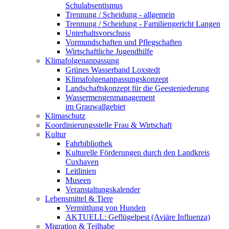
Schulabsentismus
Trennung / Scheidung - allgemein
Trennung / Scheidung - Familiengericht Langen
Unterhaltsvorschuss
Vormundschaften und Pflegschaften
Wirtschaftliche Jugendhilfe
Klimafolgenanpassung
Grünes Wasserband Loxstedt
Klimafolgenanpassungskonzept
Landschaftskonzept für die Geesteniederung
Wassermengenmanagement
im Grauwallgebiet
Klimaschutz
Koordinierungsstelle Frau & Wirtschaft
Kultur
Fahrbibliothek
Kulturelle Förderungen durch den Landkreis
Cuxhaven
Leitlinien
Museen
Veranstaltungskalender
Lebensmittel & Tiere
Vermittlung von Hunden
AKTUELL: Geflügelpest (Aviäre Influenza)
Migration & Teilhabe