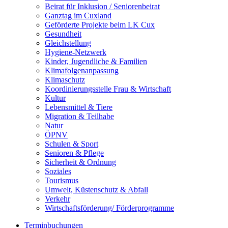
Beirat für Inklusion / Seniorenbeirat
Ganztag im Cuxland
Geförderte Projekte beim LK Cux
Gesundheit
Gleichstellung
Hygiene-Netzwerk
Kinder, Jugendliche & Familien
Klimafolgenanpassung
Klimaschutz
Koordinierungsstelle Frau & Wirtschaft
Kultur
Lebensmittel & Tiere
Migration & Teilhabe
Natur
ÖPNV
Schulen & Sport
Senioren & Pflege
Sicherheit & Ordnung
Soziales
Tourismus
Umwelt, Küstenschutz & Abfall
Verkehr
Wirtschaftsförderung/ Förderprogramme
Terminbuchungen