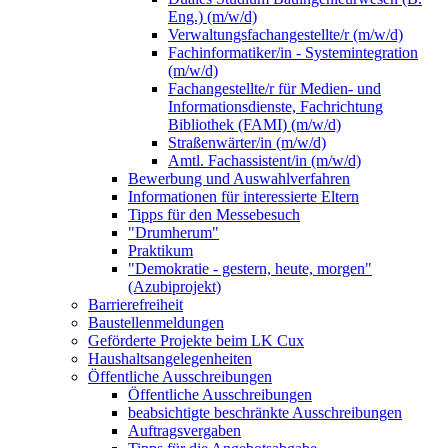
Eng.) (m/w/d)
Verwaltungsfachangestellte/r (m/w/d)
Fachinformatiker/in - Systemintegration
(m/w/d)
Fachangestellte/r für Medien- und
Informationsdienste, Fachrichtung
Bibliothek (FAMI) (m/w/d)
Straßenwärter/in (m/w/d)
Amtl. Fachassistent/in (m/w/d)
Bewerbung und Auswahlverfahren
Informationen für interessierte Eltern
Tipps für den Messebesuch
"Drumherum"
Praktikum
"Demokratie - gestern, heute, morgen"
(Azubiprojekt)
Barrierefreiheit
Baustellenmeldungen
Geförderte Projekte beim LK Cux
Haushaltsangelegenheiten
Öffentliche Ausschreibungen
Öffentliche Ausschreibungen
beabsichtigte beschränkte Ausschreibungen
Auftragsvergaben