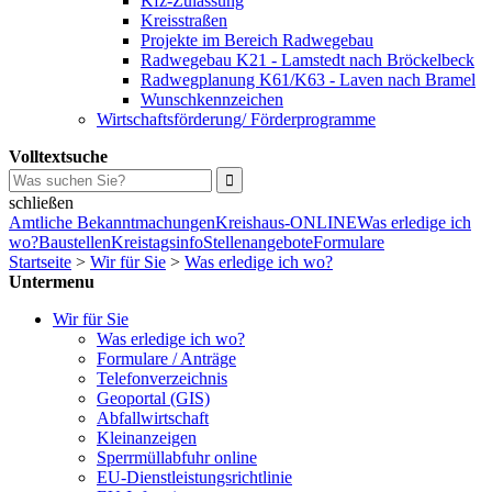
Kfz-Zulassung
Kreisstraßen
Projekte im Bereich Radwegebau
Radwegebau K21 - Lamstedt nach Bröckelbeck
Radwegplanung K61/K63 - Laven nach Bramel
Wunschkennzeichen
Wirtschaftsförderung/ Förderprogramme
Volltextsuche
schließen
Amtliche Bekanntmachungen
Kreishaus-ONLINE
Was erledige ich
wo?
Baustellen
Kreistagsinfo
Stellenangebote
Formulare
Startseite
>
Wir für Sie
>
Was erledige ich wo?
Untermenu
Wir für Sie
Was erledige ich wo?
Formulare / Anträge
Telefonverzeichnis
Geoportal (GIS)
Abfallwirtschaft
Kleinanzeigen
Sperrmüllabfuhr online
EU-Dienstleistungsrichtlinie