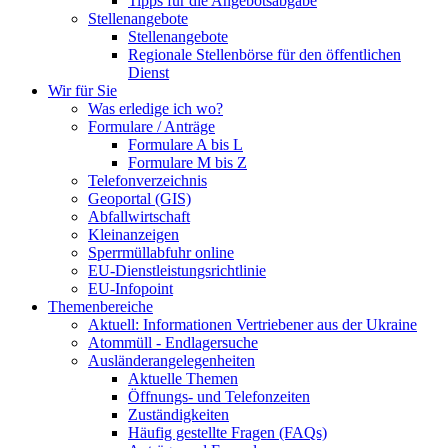
Tipps für die Angebotsabgabe
Stellenangebote
Stellenangebote
Regionale Stellenbörse für den öffentlichen
Dienst
Wir für Sie
Was erledige ich wo?
Formulare / Anträge
Formulare A bis L
Formulare M bis Z
Telefonverzeichnis
Geoportal (GIS)
Abfallwirtschaft
Kleinanzeigen
Sperrmüllabfuhr online
EU-Dienstleistungsrichtlinie
EU-Infopoint
Themenbereiche
Aktuell: Informationen Vertriebener aus der Ukraine
Atommüll - Endlagersuche
Ausländerangelegenheiten
Aktuelle Themen
Öffnungs- und Telefonzeiten
Zuständigkeiten
Häufig gestellte Fragen (FAQs)