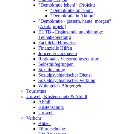
"Demokratie leben!" (Projekt)
"Demokratie on Tour"
"Demokratie in Aktion"
"Demokratie - gestern, heute, morgen"
(Azubiprojekt)
EUTB - Ergänzende unabhängige
Teilhabeberatung
Fachliche Hinweise
Finanzielle Hilfen
Jobcenter Cuxhaven
Regionales Versorgungszentrum
Selbsthilfegruppen
Sozialplanung
Sozialpsychiatrischer Dienst
Sozialpsychiatrischer Verbund
Wohngeld / Bürgergeld
Tourismus
Umwelt, Küstenschutz & Abfall
Abfall
Küstenschutz
Umwelt
Verkehr
Blitzer
Führerscheine