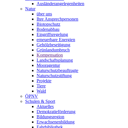
Ausländerangelegenheiten
Natur
über uns
Ihre Ansprechpersonen
Biotopschutz
Bodenabbau
Eingriffsregelung
erneuerbare Energien
Gehölzbeseitigung
Grünlandumbruch
Kompensation
Landschaftsplanung
Mooragentur
Naturschutzbeauftragte
Naturschutzstiftung
Projekte
Tiere
Wald
ÖPNV
Schulen & Sport
Aktuelles
Demokratieförderung
Bildungsregion
Erwachsenenbildung
Fahrbibliothek