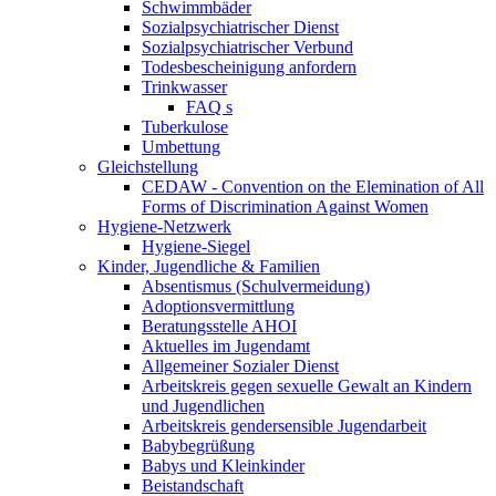
Schwimmbäder
Sozialpsychiatrischer Dienst
Sozialpsychiatrischer Verbund
Todesbescheinigung anfordern
Trinkwasser
FAQ s
Tuberkulose
Umbettung
Gleichstellung
CEDAW - Convention on the Elemination of All
Forms of Discrimination Against Women
Hygiene-Netzwerk
Hygiene-Siegel
Kinder, Jugendliche & Familien
Absentismus (Schulvermeidung)
Adoptionsvermittlung
Beratungsstelle AHOI
Aktuelles im Jugendamt
Allgemeiner Sozialer Dienst
Arbeitskreis gegen sexuelle Gewalt an Kindern
und Jugendlichen
Arbeitskreis gendersensible Jugendarbeit
Babybegrüßung
Babys und Kleinkinder
Beistandschaft