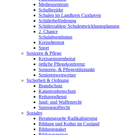
Medienzentrum
Schulbezirke
Schulen im Landkreis Cuxhaven
Schülerbeförderung
Schülerzahlen/ Schulentwicklungsplanung
2. Chance
Schulabsentismus
Kreiselternrat
Sport
Senioren & Pflege
Kreisseniorenbeirat
örtliche Pflegekonferenz
Senioren- & Pflegestützpunkt
Seniorenwegweiser
Sicherheit & Ordnung
Brandschutz
Katastrophenschutz
Rettungsdienst
Jagd- und Waffenrecht
Sprengstoffrecht
Soziales
Beratungsseite Radikalisierung
Bildung und Kultur im Cuxland
Bildungspaket
Bildungsregion