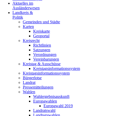
Aktuelles im
Ausländerwesen
Landkreis &
Politik
Gemeinden und Städte
Karten
Kreiskarte
Geoportal
Kreisrecht
Richtlinien
Satzungen
Verordnungen
Vereinbarungen
Kreistag & Ausschüsse
Kreistagsinformationssystem
Kreistagsinformationssystem
Bürgerlotse
Landrat
Pressemitteilungen
Wahlen
Wahlergebnisauskunft
Europawahlen
Europawahl 2019
Landratswahl
Landtagswahlen