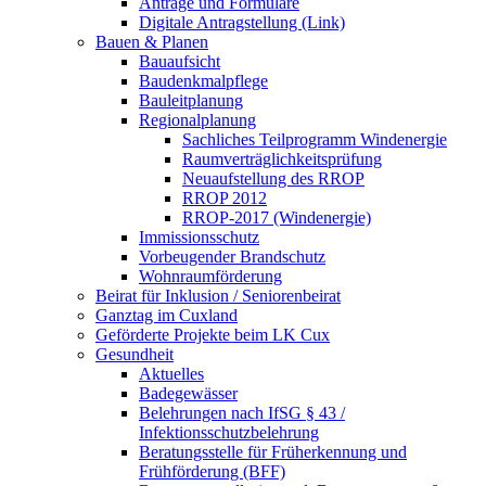
Anträge und Formulare
Digitale Antragstellung (Link)
Bauen & Planen
Bauaufsicht
Baudenkmalpflege
Bauleitplanung
Regionalplanung
Sachliches Teilprogramm Windenergie
Raumverträglichkeitsprüfung
Neuaufstellung des RROP
RROP 2012
RROP-2017 (Windenergie)
Immissionsschutz
Vorbeugender Brandschutz
Wohnraumförderung
Beirat für Inklusion / Seniorenbeirat
Ganztag im Cuxland
Geförderte Projekte beim LK Cux
Gesundheit
Aktuelles
Badegewässer
Belehrungen nach IfSG § 43 /
Infektionsschutzbelehrung
Beratungsstelle für Früherkennung und
Frühförderung (BFF)