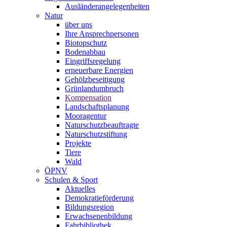
Ausländerangelegenheiten
Natur
über uns
Ihre Ansprechpersonen
Biotopschutz
Bodenabbau
Eingriffsregelung
erneuerbare Energien
Gehölzbeseitigung
Grünlandumbruch
Kompensation
Landschaftsplanung
Mooragentur
Naturschutzbeauftragte
Naturschutzstiftung
Projekte
Tiere
Wald
ÖPNV
Schulen & Sport
Aktuelles
Demokratieförderung
Bildungsregion
Erwachsenenbildung
Fahrbibliothek