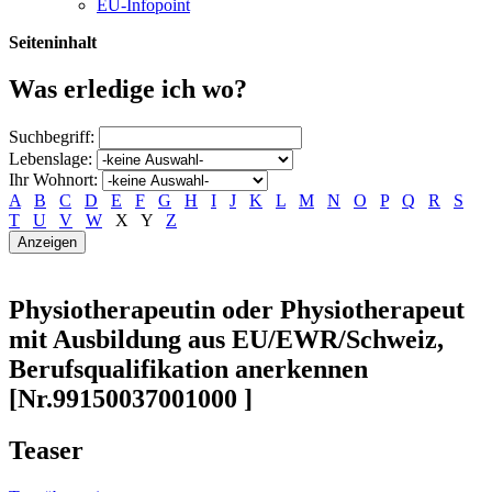
EU-Infopoint
Seiteninhalt
Was erledige ich wo?
Suchbegriff:
Lebenslage:
Ihr Wohnort:
A
B
C
D
E
F
G
H
I
J
K
L
M
N
O
P
Q
R
S
T
U
V
W
X
Y
Z
Physiotherapeutin oder Physiotherapeut
mit Ausbildung aus EU/EWR/Schweiz,
Berufsqualifikation anerkennen
[Nr.99150037001000 ]
Teaser