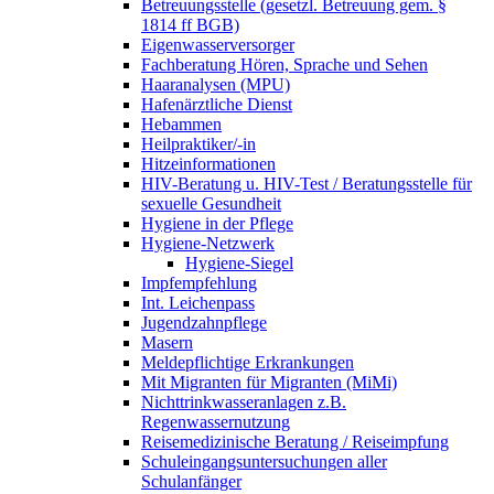
Betreuungsstelle (gesetzl. Betreuung gem. §
1814 ff BGB)
Eigenwasserversorger
Fachberatung Hören, Sprache und Sehen
Haaranalysen (MPU)
Hafenärztliche Dienst
Hebammen
Heilpraktiker/-in
Hitzeinformationen
HIV-Beratung u. HIV-Test / Beratungsstelle für
sexuelle Gesundheit
Hygiene in der Pflege
Hygiene-Netzwerk
Hygiene-Siegel
Impfempfehlung
Int. Leichenpass
Jugendzahnpflege
Masern
Meldepflichtige Erkrankungen
Mit Migranten für Migranten (MiMi)
Nichttrinkwasseranlagen z.B.
Regenwassernutzung
Reisemedizinische Beratung / Reiseimpfung
Schuleingangsuntersuchungen aller
Schulanfänger