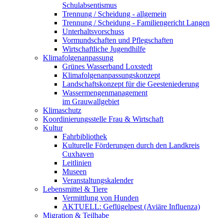
Schulabsentismus
Trennung / Scheidung - allgemein
Trennung / Scheidung - Familiengericht Langen
Unterhaltsvorschuss
Vormundschaften und Pflegschaften
Wirtschaftliche Jugendhilfe
Klimafolgenanpassung
Grünes Wasserband Loxstedt
Klimafolgenanpassungskonzept
Landschaftskonzept für die Geesteniederung
Wassermengenmanagement
im Grauwallgebiet
Klimaschutz
Koordinierungsstelle Frau & Wirtschaft
Kultur
Fahrbibliothek
Kulturelle Förderungen durch den Landkreis
Cuxhaven
Leitlinien
Museen
Veranstaltungskalender
Lebensmittel & Tiere
Vermittlung von Hunden
AKTUELL: Geflügelpest (Aviäre Influenza)
Migration & Teilhabe