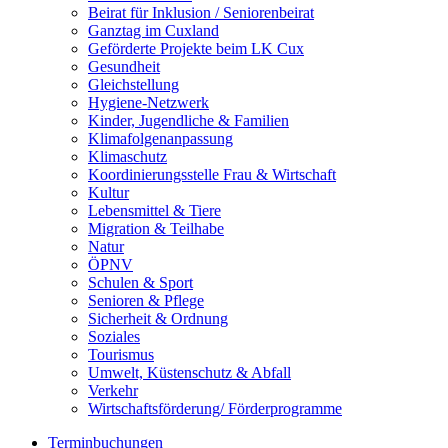
Beirat für Inklusion / Seniorenbeirat
Ganztag im Cuxland
Geförderte Projekte beim LK Cux
Gesundheit
Gleichstellung
Hygiene-Netzwerk
Kinder, Jugendliche & Familien
Klimafolgenanpassung
Klimaschutz
Koordinierungsstelle Frau & Wirtschaft
Kultur
Lebensmittel & Tiere
Migration & Teilhabe
Natur
ÖPNV
Schulen & Sport
Senioren & Pflege
Sicherheit & Ordnung
Soziales
Tourismus
Umwelt, Küstenschutz & Abfall
Verkehr
Wirtschaftsförderung/ Förderprogramme
Terminbuchungen