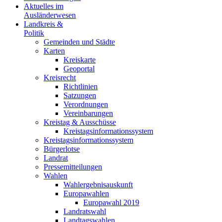
Aktuelles im
Ausländerwesen
Landkreis &
Politik
Gemeinden und Städte
Karten
Kreiskarte
Geoportal
Kreisrecht
Richtlinien
Satzungen
Verordnungen
Vereinbarungen
Kreistag & Ausschüsse
Kreistagsinformationssystem
Kreistagsinformationssystem
Bürgerlotse
Landrat
Pressemitteilungen
Wahlen
Wahlergebnisauskunft
Europawahlen
Europawahl 2019
Landratswahl
Landtagswahlen