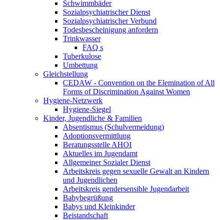
Schwimmbäder
Sozialpsychiatrischer Dienst
Sozialpsychiatrischer Verbund
Todesbescheinigung anfordern
Trinkwasser
FAQ s
Tuberkulose
Umbettung
Gleichstellung
CEDAW - Convention on the Elemination of All
Forms of Discrimination Against Women
Hygiene-Netzwerk
Hygiene-Siegel
Kinder, Jugendliche & Familien
Absentismus (Schulvermeidung)
Adoptionsvermittlung
Beratungsstelle AHOI
Aktuelles im Jugendamt
Allgemeiner Sozialer Dienst
Arbeitskreis gegen sexuelle Gewalt an Kindern
und Jugendlichen
Arbeitskreis gendersensible Jugendarbeit
Babybegrüßung
Babys und Kleinkinder
Beistandschaft