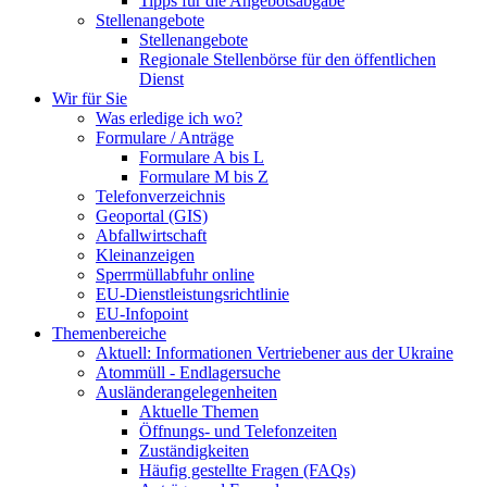
Tipps für die Angebotsabgabe
Stellenangebote
Stellenangebote
Regionale Stellenbörse für den öffentlichen
Dienst
Wir für Sie
Was erledige ich wo?
Formulare / Anträge
Formulare A bis L
Formulare M bis Z
Telefonverzeichnis
Geoportal (GIS)
Abfallwirtschaft
Kleinanzeigen
Sperrmüllabfuhr online
EU-Dienstleistungsrichtlinie
EU-Infopoint
Themenbereiche
Aktuell: Informationen Vertriebener aus der Ukraine
Atommüll - Endlagersuche
Ausländerangelegenheiten
Aktuelle Themen
Öffnungs- und Telefonzeiten
Zuständigkeiten
Häufig gestellte Fragen (FAQs)