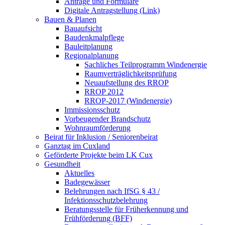
Anträge und Formulare
Digitale Antragstellung (Link)
Bauen & Planen
Bauaufsicht
Baudenkmalpflege
Bauleitplanung
Regionalplanung
Sachliches Teilprogramm Windenergie
Raumverträglichkeitsprüfung
Neuaufstellung des RROP
RROP 2012
RROP-2017 (Windenergie)
Immissionsschutz
Vorbeugender Brandschutz
Wohnraumförderung
Beirat für Inklusion / Seniorenbeirat
Ganztag im Cuxland
Geförderte Projekte beim LK Cux
Gesundheit
Aktuelles
Badegewässer
Belehrungen nach IfSG § 43 /
Infektionsschutzbelehrung
Beratungsstelle für Früherkennung und
Frühförderung (BFF)