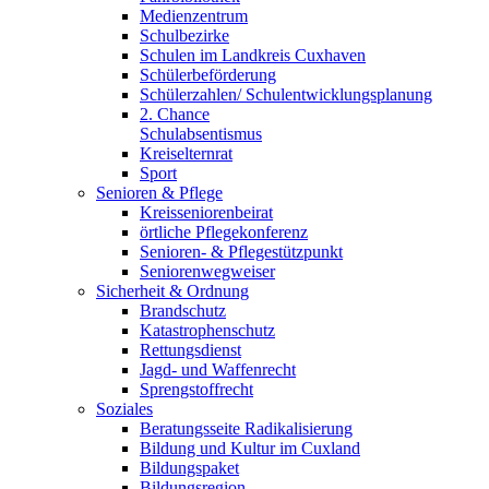
Medienzentrum
Schulbezirke
Schulen im Landkreis Cuxhaven
Schülerbeförderung
Schülerzahlen/ Schulentwicklungsplanung
2. Chance
Schulabsentismus
Kreiselternrat
Sport
Senioren & Pflege
Kreisseniorenbeirat
örtliche Pflegekonferenz
Senioren- & Pflegestützpunkt
Seniorenwegweiser
Sicherheit & Ordnung
Brandschutz
Katastrophenschutz
Rettungsdienst
Jagd- und Waffenrecht
Sprengstoffrecht
Soziales
Beratungsseite Radikalisierung
Bildung und Kultur im Cuxland
Bildungspaket
Bildungsregion