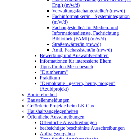
Eng.) (m/w/d)
Verwaltungsfachangestellte/r (m/w/d)
Fachinformatiker/in - Systemintegration
(m/w/d)
Fachangestellte/r für Medien- und
Informationsdienste, Fachrichtung
Bibliothek (FAMI) (m/w/d)
Straßenwärter/in (m/w/d)
Amtl. Fachassistent/in (m/w/d)
Bewerbung und Auswahlverfahren
Informationen für interessierte Eltern
Tipps für den Messebesuch
"Drumherum"
Praktikum
"Demokratie - gestern, heute, morgen"
(Azubiprojekt)
Barrierefreiheit
Baustellenmeldungen
Geförderte Projekte beim LK Cux
Haushaltsangelegenheiten
Öffentliche Ausschreibungen
Öffentliche Ausschreibungen
beabsichtigte beschränkte Ausschreibungen
Auftragsvergaben