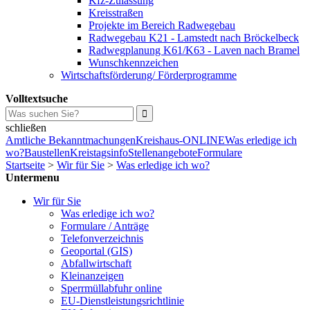
Kfz-Zulassung
Kreisstraßen
Projekte im Bereich Radwegebau
Radwegebau K21 - Lamstedt nach Bröckelbeck
Radwegplanung K61/K63 - Laven nach Bramel
Wunschkennzeichen
Wirtschaftsförderung/ Förderprogramme
Volltextsuche
schließen
Amtliche Bekanntmachungen
Kreishaus-ONLINE
Was erledige ich
wo?
Baustellen
Kreistagsinfo
Stellenangebote
Formulare
Startseite
>
Wir für Sie
>
Was erledige ich wo?
Untermenu
Wir für Sie
Was erledige ich wo?
Formulare / Anträge
Telefonverzeichnis
Geoportal (GIS)
Abfallwirtschaft
Kleinanzeigen
Sperrmüllabfuhr online
EU-Dienstleistungsrichtlinie