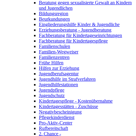
Beratung gegen sexualisierte Gewalt an Kindern
und Jugendlichen
Bildungsregion
Beurkundungen
Eingliederungshilfe Kinder & Jugendliche
Erziehungsberatung - Jugendberatung
Fachberatung für Kindertageseinrichtungen
Fachberatung für Kindertagespflege
Familienschulen
Familien-Wegweiser
Familienzentren
Frühe Hilfen
Hilfen zur Erziehung
Jugendberufsagentur
Jugendhilfe im Strafverfahren
Jugendhilfestationen
Jugendpflege
Jugendschutz
Kindertagespflege - Kostenübernahme
Kindertagesstätten - Zuschüsse
Negativbescheinigung
Pflegekinderdienst
Pro-Aktiv-Center
Rufbereitschaft
2. Chance -