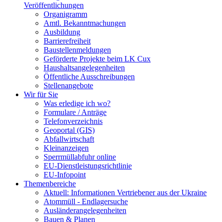
Veröffentlichungen
Organigramm
Amtl. Bekanntmachungen
Ausbildung
Barrierefreiheit
Baustellenmeldungen
Geförderte Projekte beim LK Cux
Haushaltsangelegenheiten
Öffentliche Ausschreibungen
Stellenangebote
Wir für Sie
Was erledige ich wo?
Formulare / Anträge
Telefonverzeichnis
Geoportal (GIS)
Abfallwirtschaft
Kleinanzeigen
Sperrmüllabfuhr online
EU-Dienstleistungsrichtlinie
EU-Infopoint
Themenbereiche
Aktuell: Informationen Vertriebener aus der Ukraine
Atommüll - Endlagersuche
Ausländerangelegenheiten
Bauen & Planen