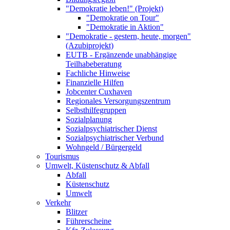
"Demokratie leben!" (Projekt)
"Demokratie on Tour"
"Demokratie in Aktion"
"Demokratie - gestern, heute, morgen"
(Azubiprojekt)
EUTB - Ergänzende unabhängige
Teilhabeberatung
Fachliche Hinweise
Finanzielle Hilfen
Jobcenter Cuxhaven
Regionales Versorgungszentrum
Selbsthilfegruppen
Sozialplanung
Sozialpsychiatrischer Dienst
Sozialpsychiatrischer Verbund
Wohngeld / Bürgergeld
Tourismus
Umwelt, Küstenschutz & Abfall
Abfall
Küstenschutz
Umwelt
Verkehr
Blitzer
Führerscheine