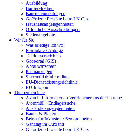
Ausbildung
Barrierefreiheit
Baustellenmeldungen
Geförderte Projekte beim LK Cux
Haushaltsangelegenheiten
Öffentliche Ausschreibungen
Stellenangebote
Wir für Sie
Was erledige ich wo?
Formulare / Anträge
Telefonverzeichnis
Geoportal (GIS)
Abfallwirtschaft
Kleinanzeigen
Sperrmüllabfuhr online
EU-Dienstleistungsrichtlinie
EU-Infopoint
Themenbereiche
Aktuell: Informationen Vertriebener aus der Ukraine
Atommüll - Endlagersuche
Ausländerangelegenheiten
Bauen & Planen
Beirat für Inklusion / Seniorenbeirat
Ganztag im Cuxland
Geförderte Projekte beim LK Cux