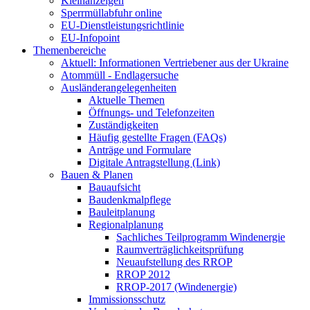
Kleinanzeigen
Sperrmüllabfuhr online
EU-Dienstleistungsrichtlinie
EU-Infopoint
Themenbereiche
Aktuell: Informationen Vertriebener aus der Ukraine
Atommüll - Endlagersuche
Ausländerangelegenheiten
Aktuelle Themen
Öffnungs- und Telefonzeiten
Zuständigkeiten
Häufig gestellte Fragen (FAQs)
Anträge und Formulare
Digitale Antragstellung (Link)
Bauen & Planen
Bauaufsicht
Baudenkmalpflege
Bauleitplanung
Regionalplanung
Sachliches Teilprogramm Windenergie
Raumverträglichkeitsprüfung
Neuaufstellung des RROP
RROP 2012
RROP-2017 (Windenergie)
Immissionsschutz