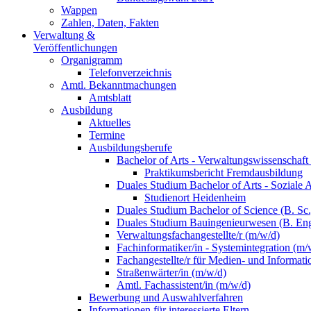
Wappen
Zahlen, Daten, Fakten
Verwaltung &
Veröffentlichungen
Organigramm
Telefonverzeichnis
Amtl. Bekanntmachungen
Amtsblatt
Ausbildung
Aktuelles
Termine
Ausbildungsberufe
Bachelor of Arts - Verwaltungswissenschaft
Praktikumsbericht Fremdausbildung
Duales Studium Bachelor of Arts - Soziale 
Studienort Heidenheim
Duales Studium Bachelor of Science (B. S
Duales Studium Bauingenieurwesen (B. Eng
Verwaltungsfachangestellte/r (m/w/d)
Fachinformatiker/in - Systemintegration (m/
Fachangestellte/r für Medien- und Informat
Straßenwärter/in (m/w/d)
Amtl. Fachassistent/in (m/w/d)
Bewerbung und Auswahlverfahren
Informationen für interessierte Eltern