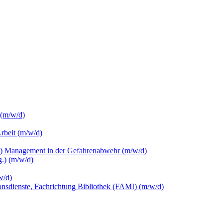
 (m/w/d)
Arbeit (m/w/d)
c.) Management in der Gefahrenabwehr (m/w/d)
.) (m/w/d)
w/d)
ionsdienste, Fachrichtung Bibliothek (FAMI) (m/w/d)