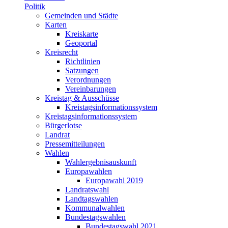
Politik
Gemeinden und Städte
Karten
Kreiskarte
Geoportal
Kreisrecht
Richtlinien
Satzungen
Verordnungen
Vereinbarungen
Kreistag & Ausschüsse
Kreistagsinformationssystem
Kreistagsinformationssystem
Bürgerlotse
Landrat
Pressemitteilungen
Wahlen
Wahlergebnisauskunft
Europawahlen
Europawahl 2019
Landratswahl
Landtagswahlen
Kommunalwahlen
Bundestagswahlen
Bundestagswahl 2021