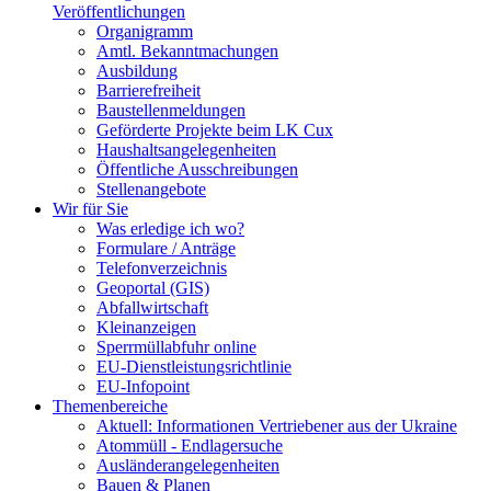
Veröffentlichungen
Organigramm
Amtl. Bekanntmachungen
Ausbildung
Barrierefreiheit
Baustellenmeldungen
Geförderte Projekte beim LK Cux
Haushaltsangelegenheiten
Öffentliche Ausschreibungen
Stellenangebote
Wir für Sie
Was erledige ich wo?
Formulare / Anträge
Telefonverzeichnis
Geoportal (GIS)
Abfallwirtschaft
Kleinanzeigen
Sperrmüllabfuhr online
EU-Dienstleistungsrichtlinie
EU-Infopoint
Themenbereiche
Aktuell: Informationen Vertriebener aus der Ukraine
Atommüll - Endlagersuche
Ausländerangelegenheiten
Bauen & Planen