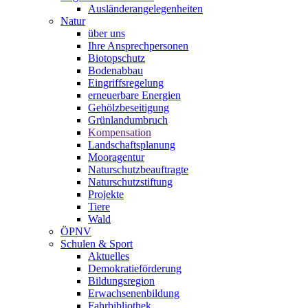
Ausländerangelegenheiten
Natur
über uns
Ihre Ansprechpersonen
Biotopschutz
Bodenabbau
Eingriffsregelung
erneuerbare Energien
Gehölzbeseitigung
Grünlandumbruch
Kompensation
Landschaftsplanung
Mooragentur
Naturschutzbeauftragte
Naturschutzstiftung
Projekte
Tiere
Wald
ÖPNV
Schulen & Sport
Aktuelles
Demokratieförderung
Bildungsregion
Erwachsenenbildung
Fahrbibliothek