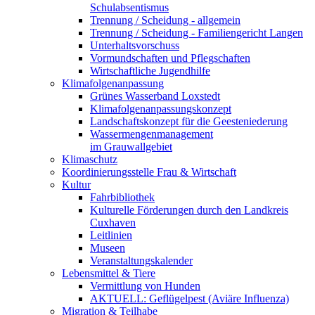
Schulabsentismus
Trennung / Scheidung - allgemein
Trennung / Scheidung - Familiengericht Langen
Unterhaltsvorschuss
Vormundschaften und Pflegschaften
Wirtschaftliche Jugendhilfe
Klimafolgenanpassung
Grünes Wasserband Loxstedt
Klimafolgenanpassungskonzept
Landschaftskonzept für die Geesteniederung
Wassermengenmanagement
im Grauwallgebiet
Klimaschutz
Koordinierungsstelle Frau & Wirtschaft
Kultur
Fahrbibliothek
Kulturelle Förderungen durch den Landkreis
Cuxhaven
Leitlinien
Museen
Veranstaltungskalender
Lebensmittel & Tiere
Vermittlung von Hunden
AKTUELL: Geflügelpest (Aviäre Influenza)
Migration & Teilhabe