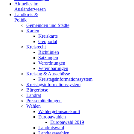
Aktuelles im
Ausländerwesen
Landkreis &
Politik
Gemeinden und Städte
Karten
Kreiskarte
Geoportal
Kreisrecht
Richtlinien
Satzungen
Verordnungen
Vereinbarungen
Kreistag & Ausschüsse
Kreistagsinformationssystem
Kreistagsinformationssystem
Bürgerlotse
Landrat
Pressemitteilungen
Wahlen
Wahlergebnisauskunft
Europawahlen
Europawahl 2019
Landratswahl
Landtagswahlen