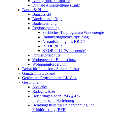
Anträge und Formulare
Digitale Antragstellung (Link)
Bauen & Planen
Bauaufsicht
Baudenkmalpflege
Bauleitplanung
Regionalplanung
Sachliches Teilprogramm Windenergie
Raumverträglichkeitsprüfung
Neuaufstellung des RROP
RROP 2012
RROP-2017 (Windenergie)
Immissionsschutz
Vorbeugender Brandschutz
Wohnraumförderung
Beirat für Inklusion / Seniorenbeirat
Ganztag im Cuxland
Geförderte Projekte beim LK Cux
Gesundheit
Aktuelles
Badegewässer
Belehrungen nach IfSG § 43 /
Infektionsschutzbelehrung
Beratungsstelle für Früherkennung und
Frühförderung (BFF)