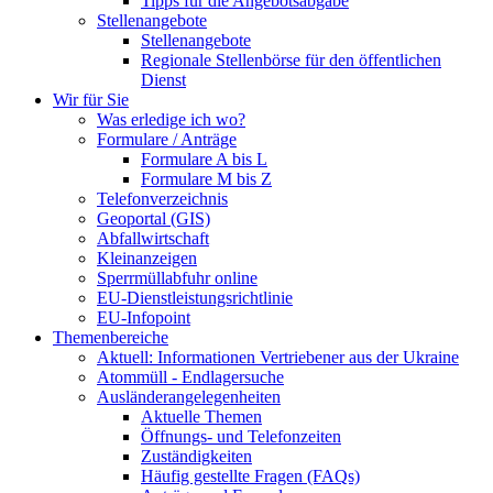
Tipps für die Angebotsabgabe
Stellenangebote
Stellenangebote
Regionale Stellenbörse für den öffentlichen
Dienst
Wir für Sie
Was erledige ich wo?
Formulare / Anträge
Formulare A bis L
Formulare M bis Z
Telefonverzeichnis
Geoportal (GIS)
Abfallwirtschaft
Kleinanzeigen
Sperrmüllabfuhr online
EU-Dienstleistungsrichtlinie
EU-Infopoint
Themenbereiche
Aktuell: Informationen Vertriebener aus der Ukraine
Atommüll - Endlagersuche
Ausländerangelegenheiten
Aktuelle Themen
Öffnungs- und Telefonzeiten
Zuständigkeiten
Häufig gestellte Fragen (FAQs)