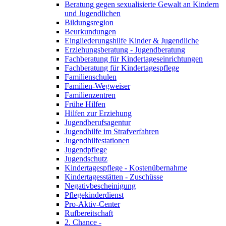
Beratung gegen sexualisierte Gewalt an Kindern
und Jugendlichen
Bildungsregion
Beurkundungen
Eingliederungshilfe Kinder & Jugendliche
Erziehungsberatung - Jugendberatung
Fachberatung für Kindertageseinrichtungen
Fachberatung für Kindertagespflege
Familienschulen
Familien-Wegweiser
Familienzentren
Frühe Hilfen
Hilfen zur Erziehung
Jugendberufsagentur
Jugendhilfe im Strafverfahren
Jugendhilfestationen
Jugendpflege
Jugendschutz
Kindertagespflege - Kostenübernahme
Kindertagesstätten - Zuschüsse
Negativbescheinigung
Pflegekinderdienst
Pro-Aktiv-Center
Rufbereitschaft
2. Chance -