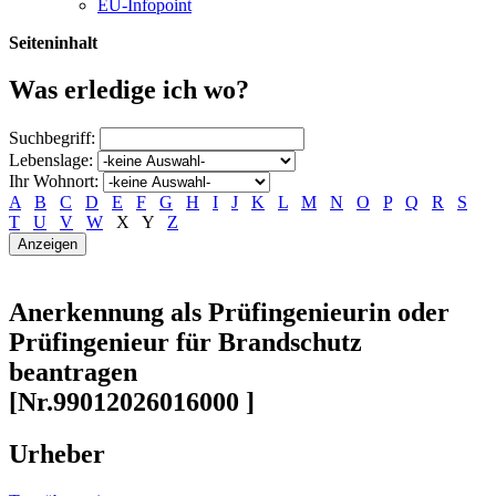
EU-Infopoint
Seiteninhalt
Was erledige ich wo?
Suchbegriff:
Lebenslage:
Ihr Wohnort:
A
B
C
D
E
F
G
H
I
J
K
L
M
N
O
P
Q
R
S
T
U
V
W
X
Y
Z
Anerkennung als Prüfingenieurin oder
Prüfingenieur für Brandschutz
beantragen
[Nr.99012026016000 ]
Urheber