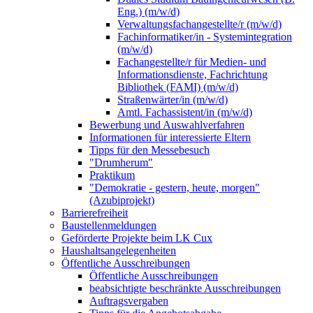
Eng.) (m/w/d)
Verwaltungsfachangestellte/r (m/w/d)
Fachinformatiker/in - Systemintegration
(m/w/d)
Fachangestellte/r für Medien- und
Informationsdienste, Fachrichtung
Bibliothek (FAMI) (m/w/d)
Straßenwärter/in (m/w/d)
Amtl. Fachassistent/in (m/w/d)
Bewerbung und Auswahlverfahren
Informationen für interessierte Eltern
Tipps für den Messebesuch
"Drumherum"
Praktikum
"Demokratie - gestern, heute, morgen"
(Azubiprojekt)
Barrierefreiheit
Baustellenmeldungen
Geförderte Projekte beim LK Cux
Haushaltsangelegenheiten
Öffentliche Ausschreibungen
Öffentliche Ausschreibungen
beabsichtigte beschränkte Ausschreibungen
Auftragsvergaben