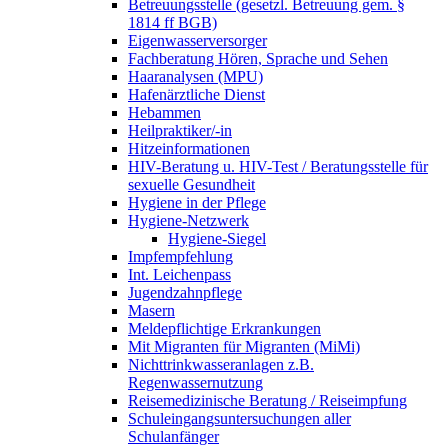
Betreuungsstelle (gesetzl. Betreuung gem. §
1814 ff BGB)
Eigenwasserversorger
Fachberatung Hören, Sprache und Sehen
Haaranalysen (MPU)
Hafenärztliche Dienst
Hebammen
Heilpraktiker/-in
Hitzeinformationen
HIV-Beratung u. HIV-Test / Beratungsstelle für
sexuelle Gesundheit
Hygiene in der Pflege
Hygiene-Netzwerk
Hygiene-Siegel
Impfempfehlung
Int. Leichenpass
Jugendzahnpflege
Masern
Meldepflichtige Erkrankungen
Mit Migranten für Migranten (MiMi)
Nichttrinkwasseranlagen z.B.
Regenwassernutzung
Reisemedizinische Beratung / Reiseimpfung
Schuleingangsuntersuchungen aller
Schulanfänger