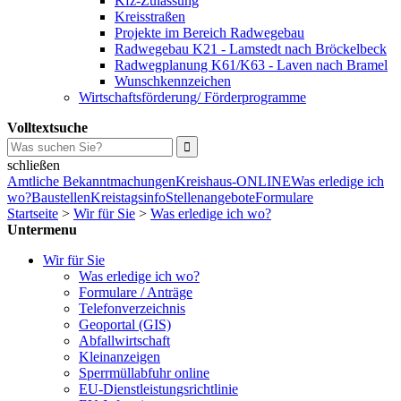
Kfz-Zulassung
Kreisstraßen
Projekte im Bereich Radwegebau
Radwegebau K21 - Lamstedt nach Bröckelbeck
Radwegplanung K61/K63 - Laven nach Bramel
Wunschkennzeichen
Wirtschaftsförderung/ Förderprogramme
Volltextsuche
schließen
Amtliche Bekanntmachungen
Kreishaus-ONLINE
Was erledige ich
wo?
Baustellen
Kreistagsinfo
Stellenangebote
Formulare
Startseite
>
Wir für Sie
>
Was erledige ich wo?
Untermenu
Wir für Sie
Was erledige ich wo?
Formulare / Anträge
Telefonverzeichnis
Geoportal (GIS)
Abfallwirtschaft
Kleinanzeigen
Sperrmüllabfuhr online
EU-Dienstleistungsrichtlinie