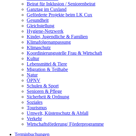
Beirat für Inklusion / Seniorenbeirat
Ganztag im Cuxland
Geförderte Projekte beim LK Cux
Gesundheit
Gleichstellung
Hygiene-Netzwerk
Kinder, Jugendliche & Familien
Klimafolgenanpassung
Klimaschutz
Koordinierungsstelle Frau & Wirtschaft
Kultur
Lebensmittel & Tiere
Migration & Teilhabe
Natur
ÖPNV
Schulen & Sport
Senioren & Pflege
Sicherheit & Ordnung
Soziales
Tourismus
Umwelt, Küstenschutz & Abfall
Verkehr
Wirtschaftsförderung/ Förderprogramme
Terminbuchungen