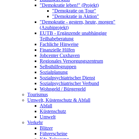
"Demokratie leben!" (Projekt)
"Demokratie on Tour"
"Demokratie in Aktion"
"Demokratie - gestern, heute, morgen"
(Azubiprojekt)
EUTB - Ergänzende unabhängige
Teilhabeberatung
Fachliche Hinweise
Finanzielle Hilfen
Jobcenter Cuxhaven
Regionales Versorgungszentrum
Selbsthilfegruppen
Sozialplanung
Sozialpsychiatrischer Dienst
Sozialpsychiatrischer Verbund
Wohngeld / Bürgergeld
Tourismus
Umwelt, Küstenschutz & Abfall
Abfall
Küstenschutz
Umwelt
Verkehr
Blitzer
Führerscheine