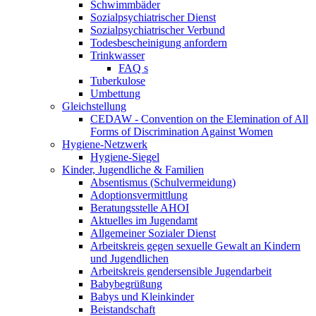
Schwimmbäder
Sozialpsychiatrischer Dienst
Sozialpsychiatrischer Verbund
Todesbescheinigung anfordern
Trinkwasser
FAQ s
Tuberkulose
Umbettung
Gleichstellung
CEDAW - Convention on the Elemination of All
Forms of Discrimination Against Women
Hygiene-Netzwerk
Hygiene-Siegel
Kinder, Jugendliche & Familien
Absentismus (Schulvermeidung)
Adoptionsvermittlung
Beratungsstelle AHOI
Aktuelles im Jugendamt
Allgemeiner Sozialer Dienst
Arbeitskreis gegen sexuelle Gewalt an Kindern
und Jugendlichen
Arbeitskreis gendersensible Jugendarbeit
Babybegrüßung
Babys und Kleinkinder
Beistandschaft