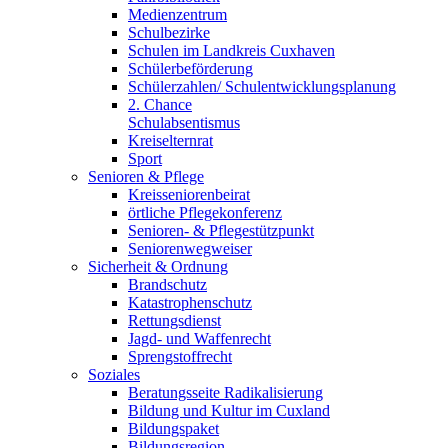
Medienzentrum
Schulbezirke
Schulen im Landkreis Cuxhaven
Schülerbeförderung
Schülerzahlen/ Schulentwicklungsplanung
2. Chance
Schulabsentismus
Kreiselternrat
Sport
Senioren & Pflege
Kreisseniorenbeirat
örtliche Pflegekonferenz
Senioren- & Pflegestützpunkt
Seniorenwegweiser
Sicherheit & Ordnung
Brandschutz
Katastrophenschutz
Rettungsdienst
Jagd- und Waffenrecht
Sprengstoffrecht
Soziales
Beratungsseite Radikalisierung
Bildung und Kultur im Cuxland
Bildungspaket
Bildungsregion