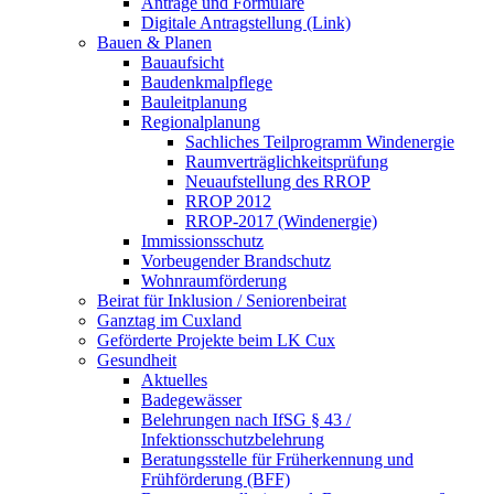
Anträge und Formulare
Digitale Antragstellung (Link)
Bauen & Planen
Bauaufsicht
Baudenkmalpflege
Bauleitplanung
Regionalplanung
Sachliches Teilprogramm Windenergie
Raumverträglichkeitsprüfung
Neuaufstellung des RROP
RROP 2012
RROP-2017 (Windenergie)
Immissionsschutz
Vorbeugender Brandschutz
Wohnraumförderung
Beirat für Inklusion / Seniorenbeirat
Ganztag im Cuxland
Geförderte Projekte beim LK Cux
Gesundheit
Aktuelles
Badegewässer
Belehrungen nach IfSG § 43 /
Infektionsschutzbelehrung
Beratungsstelle für Früherkennung und
Frühförderung (BFF)