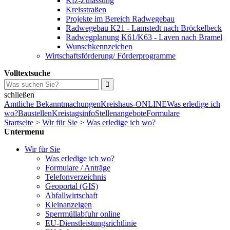
Kfz-Zulassung
Kreisstraßen
Projekte im Bereich Radwegebau
Radwegebau K21 - Lamstedt nach Bröckelbeck
Radwegplanung K61/K63 - Laven nach Bramel
Wunschkennzeichen
Wirtschaftsförderung/ Förderprogramme
Volltextsuche
schließen
Amtliche Bekanntmachungen
Kreishaus-ONLINE
Was erledige ich
wo?
Baustellen
Kreistagsinfo
Stellenangebote
Formulare
Startseite
>
Wir für Sie
>
Was erledige ich wo?
Untermenu
Wir für Sie
Was erledige ich wo?
Formulare / Anträge
Telefonverzeichnis
Geoportal (GIS)
Abfallwirtschaft
Kleinanzeigen
Sperrmüllabfuhr online
EU-Dienstleistungsrichtlinie