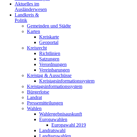
Aktuelles im
Ausländerwesen
Landkreis &
Politik
Gemeinden und Städte
Karten
Kreiskarte
Geoportal
Kreisrecht
Richtlinien
Satzungen
Verordnungen
Vereinbarungen
Kreistag & Ausschüsse
Kreistagsinformationssystem
Kreistagsinformationssystem
Bürgerlotse
Landrat
Pressemitteilungen
Wahlen
Wahlergebnisauskunft
Europawahlen
Europawahl 2019
Landratswahl
Landtagswahlen