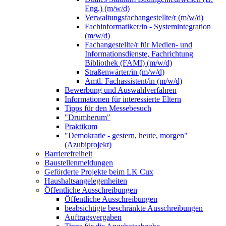
Eng.) (m/w/d)
Verwaltungsfachangestellte/r (m/w/d)
Fachinformatiker/in - Systemintegration
(m/w/d)
Fachangestellte/r für Medien- und
Informationsdienste, Fachrichtung
Bibliothek (FAMI) (m/w/d)
Straßenwärter/in (m/w/d)
Amtl. Fachassistent/in (m/w/d)
Bewerbung und Auswahlverfahren
Informationen für interessierte Eltern
Tipps für den Messebesuch
"Drumherum"
Praktikum
"Demokratie - gestern, heute, morgen"
(Azubiprojekt)
Barrierefreiheit
Baustellenmeldungen
Geförderte Projekte beim LK Cux
Haushaltsangelegenheiten
Öffentliche Ausschreibungen
Öffentliche Ausschreibungen
beabsichtigte beschränkte Ausschreibungen
Auftragsvergaben