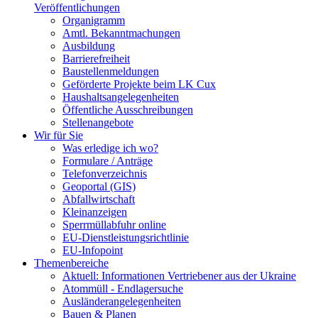
Veröffentlichungen
Organigramm
Amtl. Bekanntmachungen
Ausbildung
Barrierefreiheit
Baustellenmeldungen
Geförderte Projekte beim LK Cux
Haushaltsangelegenheiten
Öffentliche Ausschreibungen
Stellenangebote
Wir für Sie
Was erledige ich wo?
Formulare / Anträge
Telefonverzeichnis
Geoportal (GIS)
Abfallwirtschaft
Kleinanzeigen
Sperrmüllabfuhr online
EU-Dienstleistungsrichtlinie
EU-Infopoint
Themenbereiche
Aktuell: Informationen Vertriebener aus der Ukraine
Atommüll - Endlagersuche
Ausländerangelegenheiten
Bauen & Planen