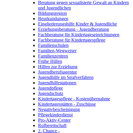
Beratung gegen sexualisierte Gewalt an Kindern
und Jugendlichen
Bildungsregion
Beurkundungen
Eingliederungshilfe Kinder & Jugendliche
Erziehungsberatung - Jugendberatung
Fachberatung für Kindertageseinrichtungen
Fachberatung für Kindertagespflege
Familienschulen
Familien-Wegweiser
Familienzentren
Frühe Hilfen
Hilfen zur Erziehung
Jugendberufsagentur
Jugendhilfe im Strafverfahren
Jugendhilfestationen
Jugendpflege
Jugendschutz
Kindertagespflege - Kostenübernahme
Kindertagesstätten - Zuschüsse
Negativbescheinigung
Pflegekinderdienst
Pro-Aktiv-Center
Rufbereitschaft
2. Chance -