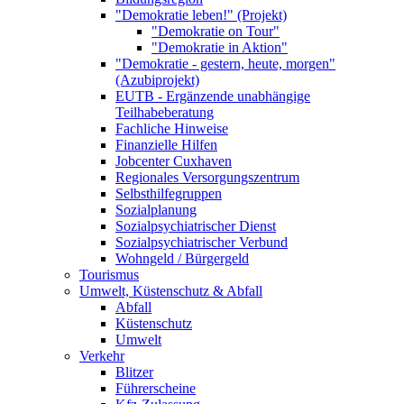
"Demokratie leben!" (Projekt)
"Demokratie on Tour"
"Demokratie in Aktion"
"Demokratie - gestern, heute, morgen"
(Azubiprojekt)
EUTB - Ergänzende unabhängige
Teilhabeberatung
Fachliche Hinweise
Finanzielle Hilfen
Jobcenter Cuxhaven
Regionales Versorgungszentrum
Selbsthilfegruppen
Sozialplanung
Sozialpsychiatrischer Dienst
Sozialpsychiatrischer Verbund
Wohngeld / Bürgergeld
Tourismus
Umwelt, Küstenschutz & Abfall
Abfall
Küstenschutz
Umwelt
Verkehr
Blitzer
Führerscheine