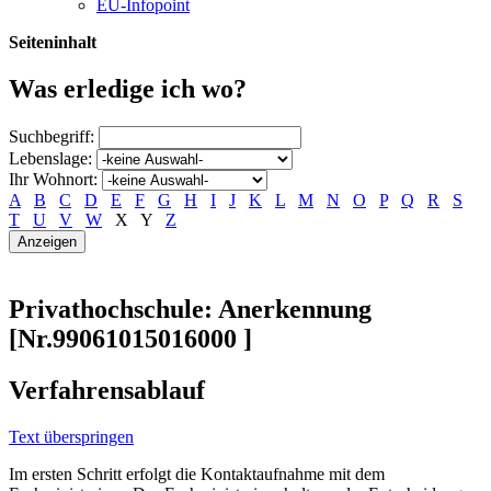
EU-Infopoint
Seiteninhalt
Was erledige ich wo?
Suchbegriff:
Lebenslage:
Ihr Wohnort:
A
B
C
D
E
F
G
H
I
J
K
L
M
N
O
P
Q
R
S
T
U
V
W
X
Y
Z
Privathochschule: Anerkennung
[Nr.99061015016000 ]
Verfahrensablauf
Text überspringen
Im ersten Schritt erfolgt die Kontaktaufnahme mit dem