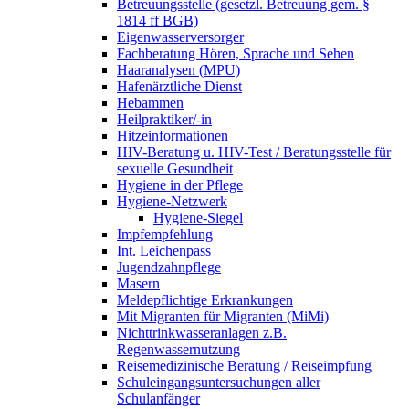
Betreuungsstelle (gesetzl. Betreuung gem. §
1814 ff BGB)
Eigenwasserversorger
Fachberatung Hören, Sprache und Sehen
Haaranalysen (MPU)
Hafenärztliche Dienst
Hebammen
Heilpraktiker/-in
Hitzeinformationen
HIV-Beratung u. HIV-Test / Beratungsstelle für
sexuelle Gesundheit
Hygiene in der Pflege
Hygiene-Netzwerk
Hygiene-Siegel
Impfempfehlung
Int. Leichenpass
Jugendzahnpflege
Masern
Meldepflichtige Erkrankungen
Mit Migranten für Migranten (MiMi)
Nichttrinkwasseranlagen z.B.
Regenwassernutzung
Reisemedizinische Beratung / Reiseimpfung
Schuleingangsuntersuchungen aller
Schulanfänger