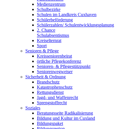
Medienzentrum
Schulbezirke
Schulen im Landkreis Cuxhaven
Schülerbeförderung
Schülerzahlen/ Schulentwicklungsplanung
2. Chance
Schulabsentismus
Kreiselternrat
Sport
Senioren & Pflege
Kreisseniorenbeirat
örtliche Pflegekonferenz
Senioren- & Pflegestützpunkt
Seniorenwegweiser
Sicherheit & Ordnung
Brandschutz
Katastrophenschutz
Rettungsdienst
Jagd- und Waffenrecht
Sprengstoffrecht
Soziales
Beratungsseite Radikalisierung
Bildung und Kultur im Cuxland
Bildungspaket
Bildungsregion