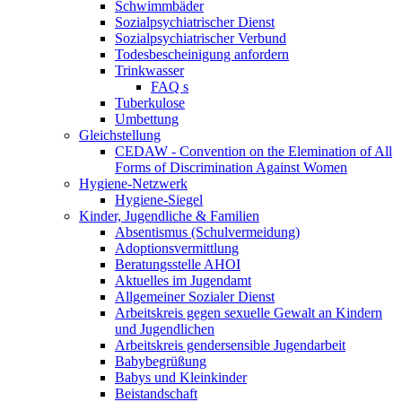
Schwimmbäder
Sozialpsychiatrischer Dienst
Sozialpsychiatrischer Verbund
Todesbescheinigung anfordern
Trinkwasser
FAQ s
Tuberkulose
Umbettung
Gleichstellung
CEDAW - Convention on the Elemination of All
Forms of Discrimination Against Women
Hygiene-Netzwerk
Hygiene-Siegel
Kinder, Jugendliche & Familien
Absentismus (Schulvermeidung)
Adoptionsvermittlung
Beratungsstelle AHOI
Aktuelles im Jugendamt
Allgemeiner Sozialer Dienst
Arbeitskreis gegen sexuelle Gewalt an Kindern
und Jugendlichen
Arbeitskreis gendersensible Jugendarbeit
Babybegrüßung
Babys und Kleinkinder
Beistandschaft