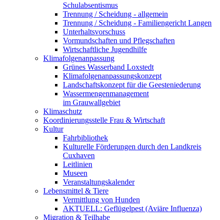
Schulabsentismus
Trennung / Scheidung - allgemein
Trennung / Scheidung - Familiengericht Langen
Unterhaltsvorschuss
Vormundschaften und Pflegschaften
Wirtschaftliche Jugendhilfe
Klimafolgenanpassung
Grünes Wasserband Loxstedt
Klimafolgenanpassungskonzept
Landschaftskonzept für die Geesteniederung
Wassermengenmanagement
im Grauwallgebiet
Klimaschutz
Koordinierungsstelle Frau & Wirtschaft
Kultur
Fahrbibliothek
Kulturelle Förderungen durch den Landkreis
Cuxhaven
Leitlinien
Museen
Veranstaltungskalender
Lebensmittel & Tiere
Vermittlung von Hunden
AKTUELL: Geflügelpest (Aviäre Influenza)
Migration & Teilhabe