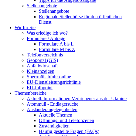
Tipps für die Angebotsabgabe
Stellenangebote
Stellenangebote
Regionale Stellenbörse für den öffentlichen
Dienst
Wir für Sie
Was erledige ich wo?
Formulare / Anträge
Formulare A bis L
Formulare M bis Z
Telefonverzeichnis
Geoportal (GIS)
Abfallwirtschaft
Kleinanzeigen
Sperrmüllabfuhr online
EU-Dienstleistungsrichtlinie
EU-Infopoint
Themenbereiche
Aktuell: Informationen Vertriebener aus der Ukraine
Atommüll - Endlagersuche
Ausländerangelegenheiten
Aktuelle Themen
Öffnungs- und Telefonzeiten
Zuständigkeiten
Häufig gestellte Fragen (FAQs)