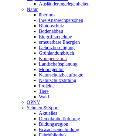
Ausländerangelegenheiten
Natur
über uns
Ihre Ansprechpersonen
Biotopschutz
Bodenabbau
Eingriffsregelung
erneuerbare Energien
Gehölzbeseitigung
Grünlandumbruch
Kompensation
Landschaftsplanung
Mooragentur
Naturschutzbeauftragte
Naturschutzstiftung
Projekte
Tiere
Wald
ÖPNV
Schulen & Sport
Aktuelles
Demokratieförderung
Bildungsregion
Erwachsenenbildung
Fahrbibliothek