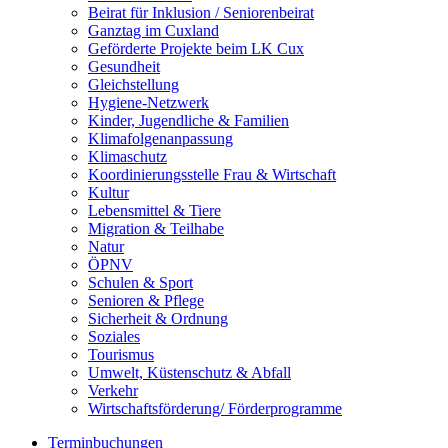
Beirat für Inklusion / Seniorenbeirat
Ganztag im Cuxland
Geförderte Projekte beim LK Cux
Gesundheit
Gleichstellung
Hygiene-Netzwerk
Kinder, Jugendliche & Familien
Klimafolgenanpassung
Klimaschutz
Koordinierungsstelle Frau & Wirtschaft
Kultur
Lebensmittel & Tiere
Migration & Teilhabe
Natur
ÖPNV
Schulen & Sport
Senioren & Pflege
Sicherheit & Ordnung
Soziales
Tourismus
Umwelt, Küstenschutz & Abfall
Verkehr
Wirtschaftsförderung/ Förderprogramme
Terminbuchungen