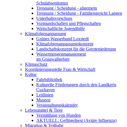
Schulabsentismus
Trennung / Scheidung - allgemein
Trennung / Scheidung - Familiengericht Langen
Unterhaltsvorschuss
Vormundschaften und Pflegschaften
Wirtschaftliche Jugendhilfe
Klimafolgenanpassung
Grünes Wasserband Loxstedt
Klimafolgenanpassungskonzept
Landschaftskonzept für die Geesteniederung
Wassermengenmanagement
im Grauwallgebiet
Klimaschutz
Koordinierungsstelle Frau & Wirtschaft
Kultur
Fahrbibliothek
Kulturelle Förderungen durch den Landkreis
Cuxhaven
Leitlinien
Museen
Veranstaltungskalender
Lebensmittel & Tiere
Vermittlung von Hunden
AKTUELL: Geflügelpest (Aviäre Influenza)
Migration & Teilhabe