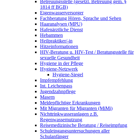
Betreuungsstelle (gesetzl. Betreuung gem. §
1814 ff BGB)
Eigenwasserversorger
Fachberatung Hören, Sprache und Sehen
Haaranalysen (MPU)
Hafenärztliche Dienst
Hebammen
Heilpraktiker/-in
Hitzeinformationen
HIV-Beratung u. HIV-Test / Beratungsstelle für
sexuelle Gesundheit
Hygiene in der Pflege
Hygiene-Netzwerk
Hygiene-Siegel
Impfempfehlung
Int. Leichenpass
Jugendzahnpflege
Masern
Meldepflichtige Erkrankungen
Mit Migranten für Migranten (MiMi)
Nichttrinkwasseranlagen z.B.
Regenwassernutzung
Reisemedizinische Beratung / Reiseimpfung
Schuleingangsuntersuchungen aller
Schulanfänger