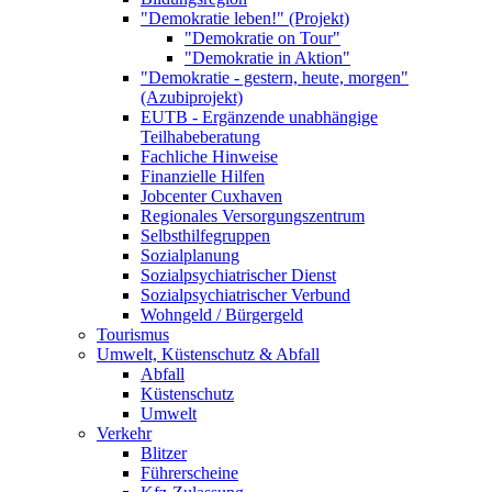
"Demokratie leben!" (Projekt)
"Demokratie on Tour"
"Demokratie in Aktion"
"Demokratie - gestern, heute, morgen"
(Azubiprojekt)
EUTB - Ergänzende unabhängige
Teilhabeberatung
Fachliche Hinweise
Finanzielle Hilfen
Jobcenter Cuxhaven
Regionales Versorgungszentrum
Selbsthilfegruppen
Sozialplanung
Sozialpsychiatrischer Dienst
Sozialpsychiatrischer Verbund
Wohngeld / Bürgergeld
Tourismus
Umwelt, Küstenschutz & Abfall
Abfall
Küstenschutz
Umwelt
Verkehr
Blitzer
Führerscheine