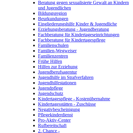
Beratung gegen sexualisierte Gewalt an Kindern
und Jugendlichen
Bildungsregion
Beurkundungen
Eingliederungshilfe Kinder & Jugendliche
Erziehungsberatung - Jugendberatung
Fachberatung für Kindertageseinrichtungen
Fachberatung für Kindertagespflege
Familienschulen
Familien-Wegweiser
Familienzentren
Frühe Hilfen
Hilfen zur Erziehung
Jugendberufsagentur
Jugendhilfe im Strafverfahren
Jugendhilfestationen
Jugendpflege
Jugendschutz
Kindertagespflege - Kostenübernahme
Kindertagesstätten - Zuschüsse
Negativbescheinigung
Pflegekinderdienst
Pro-Aktiv-Center
Rufbereitschaft
2. Chance -