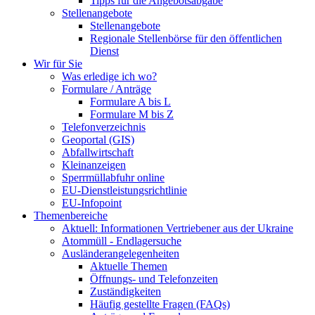
Tipps für die Angebotsabgabe
Stellenangebote
Stellenangebote
Regionale Stellenbörse für den öffentlichen
Dienst
Wir für Sie
Was erledige ich wo?
Formulare / Anträge
Formulare A bis L
Formulare M bis Z
Telefonverzeichnis
Geoportal (GIS)
Abfallwirtschaft
Kleinanzeigen
Sperrmüllabfuhr online
EU-Dienstleistungsrichtlinie
EU-Infopoint
Themenbereiche
Aktuell: Informationen Vertriebener aus der Ukraine
Atommüll - Endlagersuche
Ausländerangelegenheiten
Aktuelle Themen
Öffnungs- und Telefonzeiten
Zuständigkeiten
Häufig gestellte Fragen (FAQs)