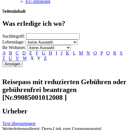
EU-Infopoint
Seiteninhalt
Was erledige ich wo?
Suchbegriff:
Lebenslage:
Ihr Wohnort:
A
B
C
D
E
F
G
H
I
J
K
L
M
N
O
P
Q
R
S
T
U
V
W
X
Y
Z
Reisepass mit reduzierten Gebühren oder
gebührenfrei beantragen
[Nr.99085001012008 ]
Urheber
Text überspringen
Weiterleitungsdienst: Deep-Link zum Ursprungsportal