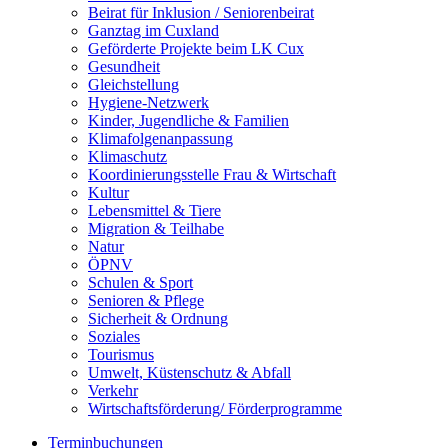
Beirat für Inklusion / Seniorenbeirat
Ganztag im Cuxland
Geförderte Projekte beim LK Cux
Gesundheit
Gleichstellung
Hygiene-Netzwerk
Kinder, Jugendliche & Familien
Klimafolgenanpassung
Klimaschutz
Koordinierungsstelle Frau & Wirtschaft
Kultur
Lebensmittel & Tiere
Migration & Teilhabe
Natur
ÖPNV
Schulen & Sport
Senioren & Pflege
Sicherheit & Ordnung
Soziales
Tourismus
Umwelt, Küstenschutz & Abfall
Verkehr
Wirtschaftsförderung/ Förderprogramme
Terminbuchungen