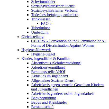
Schwimmbäder
Sozialpsychiatrischer Dienst
Sozialpsychiatrischer Verbund
Todesbescheinigung anfordern
Trinkwasser
FAQ s
Tuberkulose
Umbettung
Gleichstellung
CEDAW - Convention on the Elemination of All
Forms of Discrimination Against Women
Hygiene-Netzwerk
Hygiene-Siegel
Kinder, Jugendliche & Familien
Absentismus (Schulvermeidung)
Adoptionsvermittlung
Beratungsstelle AHOI
Aktuelles im Jugendamt
Allgemeiner Sozialer Dienst
Arbeitskreis gegen sexuelle Gewalt an Kindern
und Jugendlichen
Arbeitskreis gendersensible Jugendarbeit
Babybegrüßung
Babys und Kleinkinder
Beistandschaft