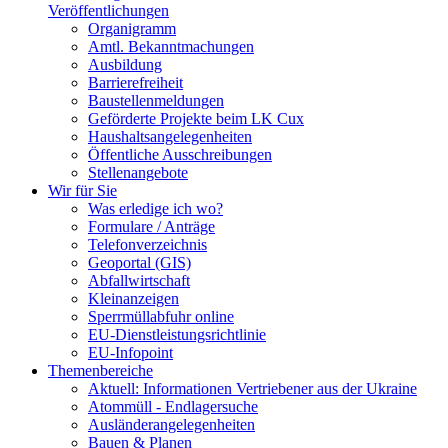
Veröffentlichungen
Organigramm
Amtl. Bekanntmachungen
Ausbildung
Barrierefreiheit
Baustellenmeldungen
Geförderte Projekte beim LK Cux
Haushaltsangelegenheiten
Öffentliche Ausschreibungen
Stellenangebote
Wir für Sie
Was erledige ich wo?
Formulare / Anträge
Telefonverzeichnis
Geoportal (GIS)
Abfallwirtschaft
Kleinanzeigen
Sperrmüllabfuhr online
EU-Dienstleistungsrichtlinie
EU-Infopoint
Themenbereiche
Aktuell: Informationen Vertriebener aus der Ukraine
Atommüll - Endlagersuche
Ausländerangelegenheiten
Bauen & Planen