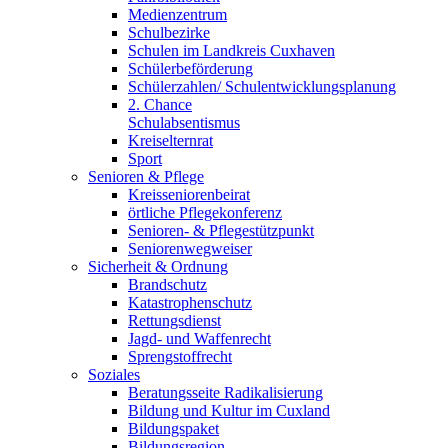
Medienzentrum
Schulbezirke
Schulen im Landkreis Cuxhaven
Schülerbeförderung
Schülerzahlen/ Schulentwicklungsplanung
2. Chance
Schulabsentismus
Kreiselternrat
Sport
Senioren & Pflege
Kreisseniorenbeirat
örtliche Pflegekonferenz
Senioren- & Pflegestützpunkt
Seniorenwegweiser
Sicherheit & Ordnung
Brandschutz
Katastrophenschutz
Rettungsdienst
Jagd- und Waffenrecht
Sprengstoffrecht
Soziales
Beratungsseite Radikalisierung
Bildung und Kultur im Cuxland
Bildungspaket
Bildungsregion