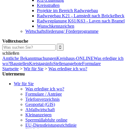
Kfz-Zulassung
Kreisstraßen
Projekte im Bereich Radwegebau
Radwegebau K21 - Lamstedt nach Bröckelbeck
Radwegplanung K61/K63 - Laven nach Bramel
Wunschkennzeichen
Wirtschaftsförderung/ Förderprogramme
Volltextsuche
schließen
Amtliche Bekanntmachungen
Kreishaus-ONLINE
Was erledige ich
wo?
Baustellen
Kreistagsinfo
Stellenangebote
Formulare
Startseite
>
Wir für Sie
>
Was erledige ich wo?
Untermenu
Wir für Sie
Was erledige ich wo?
Formulare / Anträge
Telefonverzeichnis
Geoportal (GIS)
Abfallwirtschaft
Kleinanzeigen
Sperrmüllabfuhr online
EU-Dienstleistungsrichtlinie