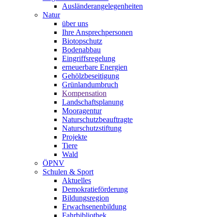
Ausländerangelegenheiten
Natur
über uns
Ihre Ansprechpersonen
Biotopschutz
Bodenabbau
Eingriffsregelung
erneuerbare Energien
Gehölzbeseitigung
Grünlandumbruch
Kompensation
Landschaftsplanung
Mooragentur
Naturschutzbeauftragte
Naturschutzstiftung
Projekte
Tiere
Wald
ÖPNV
Schulen & Sport
Aktuelles
Demokratieförderung
Bildungsregion
Erwachsenenbildung
Fahrbibliothek