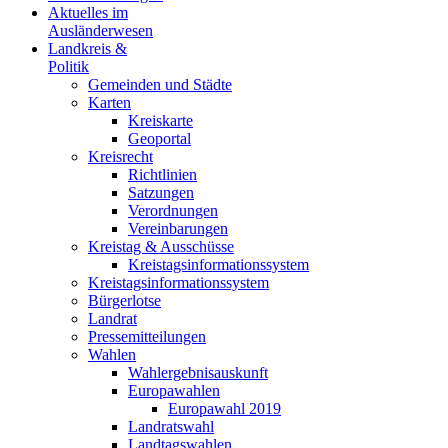
Aktuelles im
Ausländerwesen
Landkreis &
Politik
Gemeinden und Städte
Karten
Kreiskarte
Geoportal
Kreisrecht
Richtlinien
Satzungen
Verordnungen
Vereinbarungen
Kreistag & Ausschüsse
Kreistagsinformationssystem
Kreistagsinformationssystem
Bürgerlotse
Landrat
Pressemitteilungen
Wahlen
Wahlergebnisauskunft
Europawahlen
Europawahl 2019
Landratswahl
Landtagswahlen