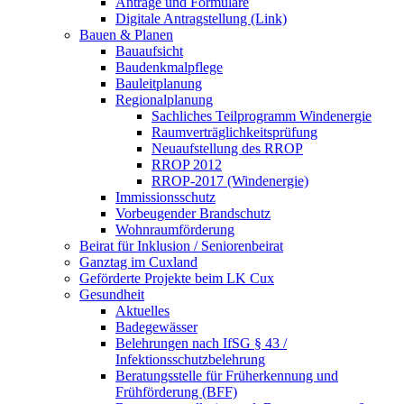
Anträge und Formulare
Digitale Antragstellung (Link)
Bauen & Planen
Bauaufsicht
Baudenkmalpflege
Bauleitplanung
Regionalplanung
Sachliches Teilprogramm Windenergie
Raumverträglichkeitsprüfung
Neuaufstellung des RROP
RROP 2012
RROP-2017 (Windenergie)
Immissionsschutz
Vorbeugender Brandschutz
Wohnraumförderung
Beirat für Inklusion / Seniorenbeirat
Ganztag im Cuxland
Geförderte Projekte beim LK Cux
Gesundheit
Aktuelles
Badegewässer
Belehrungen nach IfSG § 43 /
Infektionsschutzbelehrung
Beratungsstelle für Früherkennung und
Frühförderung (BFF)