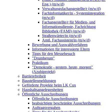
Eng.) (m/w/d)
Verwaltungsfachangestellte/r (m/w/d)
Fachinformatiker/in - Systemintegration
(m/w/d)
Fachangestellte/r für Medien- und
Informationsdienste, Fachrichtung
Bibliothek (FAMI) (m/w/d)
Straßenwärter/in (m/w/d)
Amtl. Fachassistent/in (m/w/d)
Bewerbung und Auswahlverfahren
Informationen für interessierte Eltern
Tipps für den Messebesuch
"Drumherum"
Praktikum
"Demokratie - gestern, heute, morgen"
(Azubiprojekt)
Barrierefreiheit
Baustellenmeldungen
Geförderte Projekte beim LK Cux
Haushaltsangelegenheiten
Öffentliche Ausschreibungen
Öffentliche Ausschreibungen
beabsichtigte beschränkte Ausschreibungen
Auftragsvergaben