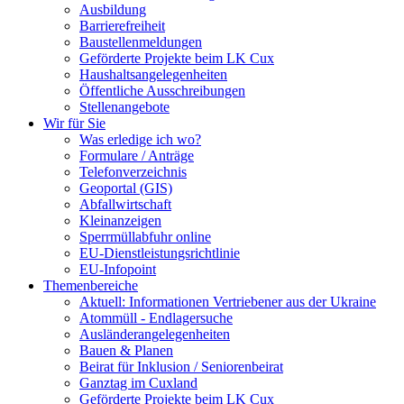
Ausbildung
Barrierefreiheit
Baustellenmeldungen
Geförderte Projekte beim LK Cux
Haushaltsangelegenheiten
Öffentliche Ausschreibungen
Stellenangebote
Wir für Sie
Was erledige ich wo?
Formulare / Anträge
Telefonverzeichnis
Geoportal (GIS)
Abfallwirtschaft
Kleinanzeigen
Sperrmüllabfuhr online
EU-Dienstleistungsrichtlinie
EU-Infopoint
Themenbereiche
Aktuell: Informationen Vertriebener aus der Ukraine
Atommüll - Endlagersuche
Ausländerangelegenheiten
Bauen & Planen
Beirat für Inklusion / Seniorenbeirat
Ganztag im Cuxland
Geförderte Projekte beim LK Cux