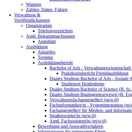
Wappen
Zahlen, Daten, Fakten
Verwaltung &
Veröffentlichungen
Organigramm
Telefonverzeichnis
Amtl. Bekanntmachungen
Amtsblatt
Ausbildung
Aktuelles
Termine
Ausbildungsberufe
Bachelor of Arts - Verwaltungswissenschaft
Praktikumsbericht Fremdausbildung
Duales Studium Bachelor of Arts - Soziale 
Studienort Heidenheim
Duales Studium Bachelor of Science (B. S
Duales Studium Bauingenieurwesen (B. Eng
Verwaltungsfachangestellte/r (m/w/d)
Fachinformatiker/in - Systemintegration (m/
Fachangestellte/r für Medien- und Informat
Straßenwärter/in (m/w/d)
Amtl. Fachassistent/in (m/w/d)
Bewerbung und Auswahlverfahren
Informationen für interessierte Eltern