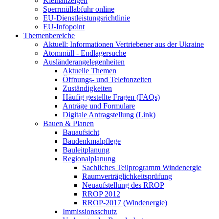
Kleinanzeigen
Sperrmüllabfuhr online
EU-Dienstleistungsrichtlinie
EU-Infopoint
Themenbereiche
Aktuell: Informationen Vertriebener aus der Ukraine
Atommüll - Endlagersuche
Ausländerangelegenheiten
Aktuelle Themen
Öffnungs- und Telefonzeiten
Zuständigkeiten
Häufig gestellte Fragen (FAQs)
Anträge und Formulare
Digitale Antragstellung (Link)
Bauen & Planen
Bauaufsicht
Baudenkmalpflege
Bauleitplanung
Regionalplanung
Sachliches Teilprogramm Windenergie
Raumverträglichkeitsprüfung
Neuaufstellung des RROP
RROP 2012
RROP-2017 (Windenergie)
Immissionsschutz