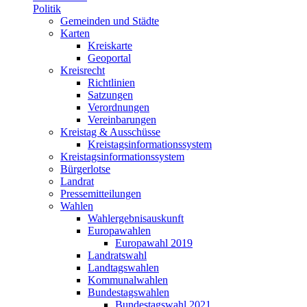
Politik
Gemeinden und Städte
Karten
Kreiskarte
Geoportal
Kreisrecht
Richtlinien
Satzungen
Verordnungen
Vereinbarungen
Kreistag & Ausschüsse
Kreistagsinformationssystem
Kreistagsinformationssystem
Bürgerlotse
Landrat
Pressemitteilungen
Wahlen
Wahlergebnisauskunft
Europawahlen
Europawahl 2019
Landratswahl
Landtagswahlen
Kommunalwahlen
Bundestagswahlen
Bundestagswahl 2021