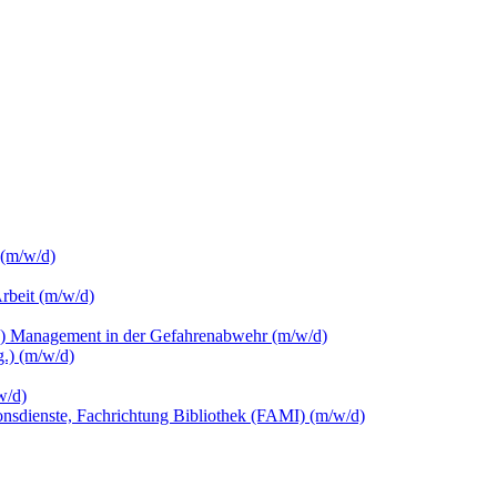
 (m/w/d)
Arbeit (m/w/d)
c.) Management in der Gefahrenabwehr (m/w/d)
.) (m/w/d)
w/d)
ionsdienste, Fachrichtung Bibliothek (FAMI) (m/w/d)