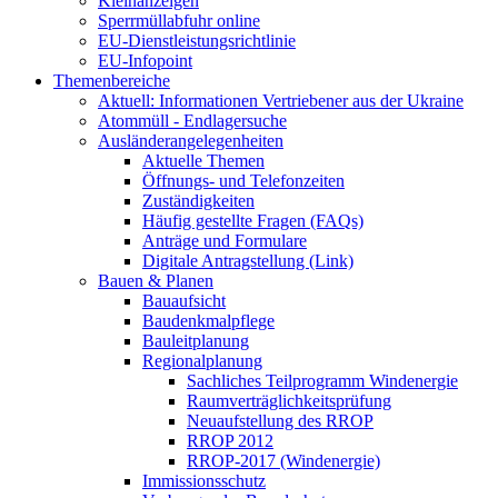
Kleinanzeigen
Sperrmüllabfuhr online
EU-Dienstleistungsrichtlinie
EU-Infopoint
Themenbereiche
Aktuell: Informationen Vertriebener aus der Ukraine
Atommüll - Endlagersuche
Ausländerangelegenheiten
Aktuelle Themen
Öffnungs- und Telefonzeiten
Zuständigkeiten
Häufig gestellte Fragen (FAQs)
Anträge und Formulare
Digitale Antragstellung (Link)
Bauen & Planen
Bauaufsicht
Baudenkmalpflege
Bauleitplanung
Regionalplanung
Sachliches Teilprogramm Windenergie
Raumverträglichkeitsprüfung
Neuaufstellung des RROP
RROP 2012
RROP-2017 (Windenergie)
Immissionsschutz