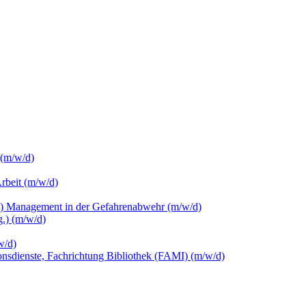
 (m/w/d)
Arbeit (m/w/d)
c.) Management in der Gefahrenabwehr (m/w/d)
.) (m/w/d)
w/d)
ionsdienste, Fachrichtung Bibliothek (FAMI) (m/w/d)