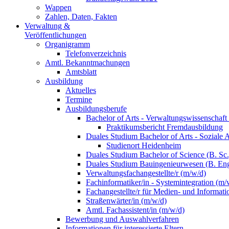
Wappen
Zahlen, Daten, Fakten
Verwaltung &
Veröffentlichungen
Organigramm
Telefonverzeichnis
Amtl. Bekanntmachungen
Amtsblatt
Ausbildung
Aktuelles
Termine
Ausbildungsberufe
Bachelor of Arts - Verwaltungswissenschaft
Praktikumsbericht Fremdausbildung
Duales Studium Bachelor of Arts - Soziale 
Studienort Heidenheim
Duales Studium Bachelor of Science (B. S
Duales Studium Bauingenieurwesen (B. Eng
Verwaltungsfachangestellte/r (m/w/d)
Fachinformatiker/in - Systemintegration (m/
Fachangestellte/r für Medien- und Informat
Straßenwärter/in (m/w/d)
Amtl. Fachassistent/in (m/w/d)
Bewerbung und Auswahlverfahren
Informationen für interessierte Eltern