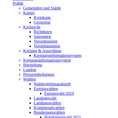
Politik
Gemeinden und Städte
Karten
Kreiskarte
Geoportal
Kreisrecht
Richtlinien
Satzungen
Verordnungen
Vereinbarungen
Kreistag & Ausschüsse
Kreistagsinformationssystem
Kreistagsinformationssystem
Bürgerlotse
Landrat
Pressemitteilungen
Wahlen
Wahlergebnisauskunft
Europawahlen
Europawahl 2019
Landratswahl
Landtagswahlen
Kommunalwahlen
Bundestagswahlen
Bundestagswahl 2021