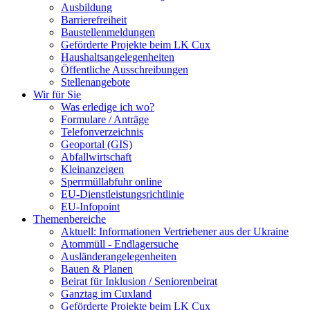
Ausbildung
Barrierefreiheit
Baustellenmeldungen
Geförderte Projekte beim LK Cux
Haushaltsangelegenheiten
Öffentliche Ausschreibungen
Stellenangebote
Wir für Sie
Was erledige ich wo?
Formulare / Anträge
Telefonverzeichnis
Geoportal (GIS)
Abfallwirtschaft
Kleinanzeigen
Sperrmüllabfuhr online
EU-Dienstleistungsrichtlinie
EU-Infopoint
Themenbereiche
Aktuell: Informationen Vertriebener aus der Ukraine
Atommüll - Endlagersuche
Ausländerangelegenheiten
Bauen & Planen
Beirat für Inklusion / Seniorenbeirat
Ganztag im Cuxland
Geförderte Projekte beim LK Cux