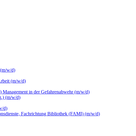
 (m/w/d)
Arbeit (m/w/d)
c.) Management in der Gefahrenabwehr (m/w/d)
.) (m/w/d)
w/d)
ionsdienste, Fachrichtung Bibliothek (FAMI) (m/w/d)