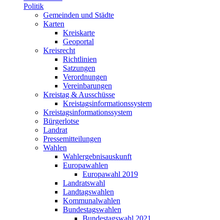
Politik
Gemeinden und Städte
Karten
Kreiskarte
Geoportal
Kreisrecht
Richtlinien
Satzungen
Verordnungen
Vereinbarungen
Kreistag & Ausschüsse
Kreistagsinformationssystem
Kreistagsinformationssystem
Bürgerlotse
Landrat
Pressemitteilungen
Wahlen
Wahlergebnisauskunft
Europawahlen
Europawahl 2019
Landratswahl
Landtagswahlen
Kommunalwahlen
Bundestagswahlen
Bundestagswahl 2021