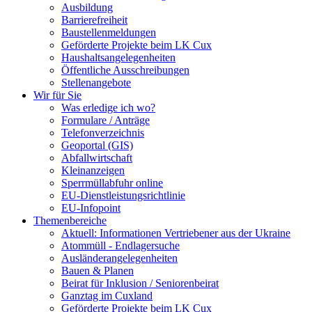
Ausbildung
Barrierefreiheit
Baustellenmeldungen
Geförderte Projekte beim LK Cux
Haushaltsangelegenheiten
Öffentliche Ausschreibungen
Stellenangebote
Wir für Sie
Was erledige ich wo?
Formulare / Anträge
Telefonverzeichnis
Geoportal (GIS)
Abfallwirtschaft
Kleinanzeigen
Sperrmüllabfuhr online
EU-Dienstleistungsrichtlinie
EU-Infopoint
Themenbereiche
Aktuell: Informationen Vertriebener aus der Ukraine
Atommüll - Endlagersuche
Ausländerangelegenheiten
Bauen & Planen
Beirat für Inklusion / Seniorenbeirat
Ganztag im Cuxland
Geförderte Projekte beim LK Cux