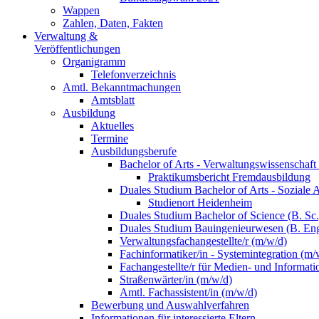
Wappen
Zahlen, Daten, Fakten
Verwaltung &
Veröffentlichungen
Organigramm
Telefonverzeichnis
Amtl. Bekanntmachungen
Amtsblatt
Ausbildung
Aktuelles
Termine
Ausbildungsberufe
Bachelor of Arts - Verwaltungswissenschaft
Praktikumsbericht Fremdausbildung
Duales Studium Bachelor of Arts - Soziale 
Studienort Heidenheim
Duales Studium Bachelor of Science (B. S
Duales Studium Bauingenieurwesen (B. Eng
Verwaltungsfachangestellte/r (m/w/d)
Fachinformatiker/in - Systemintegration (m/
Fachangestellte/r für Medien- und Informat
Straßenwärter/in (m/w/d)
Amtl. Fachassistent/in (m/w/d)
Bewerbung und Auswahlverfahren
Informationen für interessierte Eltern