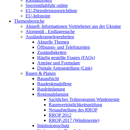
Kleinanzeigen
Sperrmüllabfuhr online
EU-Dienstleistungsrichtlinie
EU-Infopoint
Themenbereiche
Aktuell: Informationen Vertriebener aus der Ukraine
Atommüll - Endlagersuche
Ausländerangelegenheiten
Aktuelle Themen
Öffnungs- und Telefonzeiten
Zuständigkeiten
Häufig gestellte Fragen (FAQs)
Anträge und Formulare
Digitale Antragstellung (Link)
Bauen & Planen
Bauaufsicht
Baudenkmalpflege
Bauleitplanung
Regionalplanung
Sachliches Teilprogramm Windenergie
Raumverträglichkeitsprüfung
Neuaufstellung des RROP
RROP 2012
RROP-2017 (Windenergie)
Immissionsschutz