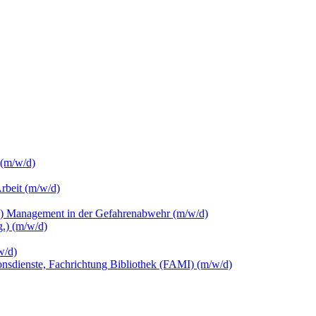
 (m/w/d)
Arbeit (m/w/d)
c.) Management in der Gefahrenabwehr (m/w/d)
.) (m/w/d)
w/d)
ionsdienste, Fachrichtung Bibliothek (FAMI) (m/w/d)