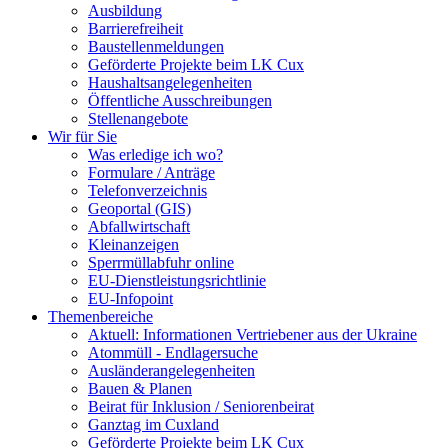
Ausbildung
Barrierefreiheit
Baustellenmeldungen
Geförderte Projekte beim LK Cux
Haushaltsangelegenheiten
Öffentliche Ausschreibungen
Stellenangebote
Wir für Sie
Was erledige ich wo?
Formulare / Anträge
Telefonverzeichnis
Geoportal (GIS)
Abfallwirtschaft
Kleinanzeigen
Sperrmüllabfuhr online
EU-Dienstleistungsrichtlinie
EU-Infopoint
Themenbereiche
Aktuell: Informationen Vertriebener aus der Ukraine
Atommüll - Endlagersuche
Ausländerangelegenheiten
Bauen & Planen
Beirat für Inklusion / Seniorenbeirat
Ganztag im Cuxland
Geförderte Projekte beim LK Cux