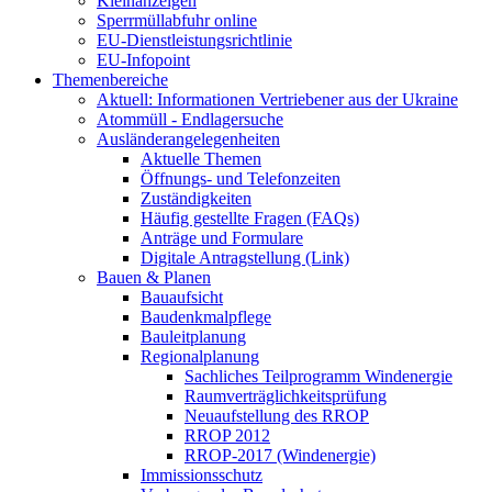
Kleinanzeigen
Sperrmüllabfuhr online
EU-Dienstleistungsrichtlinie
EU-Infopoint
Themenbereiche
Aktuell: Informationen Vertriebener aus der Ukraine
Atommüll - Endlagersuche
Ausländerangelegenheiten
Aktuelle Themen
Öffnungs- und Telefonzeiten
Zuständigkeiten
Häufig gestellte Fragen (FAQs)
Anträge und Formulare
Digitale Antragstellung (Link)
Bauen & Planen
Bauaufsicht
Baudenkmalpflege
Bauleitplanung
Regionalplanung
Sachliches Teilprogramm Windenergie
Raumverträglichkeitsprüfung
Neuaufstellung des RROP
RROP 2012
RROP-2017 (Windenergie)
Immissionsschutz