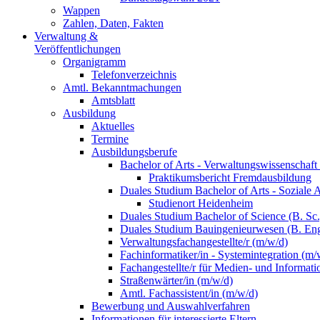
Wappen
Zahlen, Daten, Fakten
Verwaltung &
Veröffentlichungen
Organigramm
Telefonverzeichnis
Amtl. Bekanntmachungen
Amtsblatt
Ausbildung
Aktuelles
Termine
Ausbildungsberufe
Bachelor of Arts - Verwaltungswissenschaft
Praktikumsbericht Fremdausbildung
Duales Studium Bachelor of Arts - Soziale 
Studienort Heidenheim
Duales Studium Bachelor of Science (B. S
Duales Studium Bauingenieurwesen (B. Eng
Verwaltungsfachangestellte/r (m/w/d)
Fachinformatiker/in - Systemintegration (m/
Fachangestellte/r für Medien- und Informat
Straßenwärter/in (m/w/d)
Amtl. Fachassistent/in (m/w/d)
Bewerbung und Auswahlverfahren
Informationen für interessierte Eltern