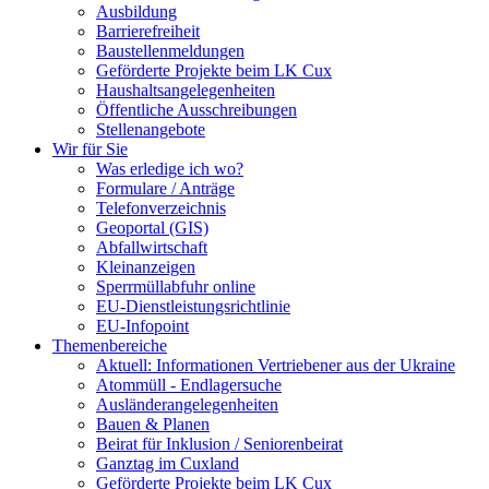
Ausbildung
Barrierefreiheit
Baustellenmeldungen
Geförderte Projekte beim LK Cux
Haushaltsangelegenheiten
Öffentliche Ausschreibungen
Stellenangebote
Wir für Sie
Was erledige ich wo?
Formulare / Anträge
Telefonverzeichnis
Geoportal (GIS)
Abfallwirtschaft
Kleinanzeigen
Sperrmüllabfuhr online
EU-Dienstleistungsrichtlinie
EU-Infopoint
Themenbereiche
Aktuell: Informationen Vertriebener aus der Ukraine
Atommüll - Endlagersuche
Ausländerangelegenheiten
Bauen & Planen
Beirat für Inklusion / Seniorenbeirat
Ganztag im Cuxland
Geförderte Projekte beim LK Cux