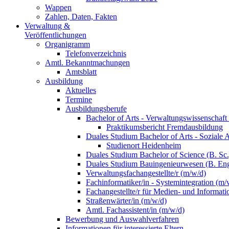
Wappen
Zahlen, Daten, Fakten
Verwaltung &
Veröffentlichungen
Organigramm
Telefonverzeichnis
Amtl. Bekanntmachungen
Amtsblatt
Ausbildung
Aktuelles
Termine
Ausbildungsberufe
Bachelor of Arts - Verwaltungswissenschaft
Praktikumsbericht Fremdausbildung
Duales Studium Bachelor of Arts - Soziale 
Studienort Heidenheim
Duales Studium Bachelor of Science (B. S
Duales Studium Bauingenieurwesen (B. Eng
Verwaltungsfachangestellte/r (m/w/d)
Fachinformatiker/in - Systemintegration (m/
Fachangestellte/r für Medien- und Informat
Straßenwärter/in (m/w/d)
Amtl. Fachassistent/in (m/w/d)
Bewerbung und Auswahlverfahren
Informationen für interessierte Eltern