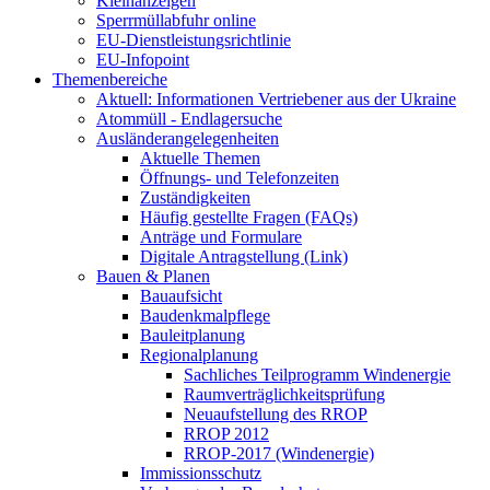
Kleinanzeigen
Sperrmüllabfuhr online
EU-Dienstleistungsrichtlinie
EU-Infopoint
Themenbereiche
Aktuell: Informationen Vertriebener aus der Ukraine
Atommüll - Endlagersuche
Ausländerangelegenheiten
Aktuelle Themen
Öffnungs- und Telefonzeiten
Zuständigkeiten
Häufig gestellte Fragen (FAQs)
Anträge und Formulare
Digitale Antragstellung (Link)
Bauen & Planen
Bauaufsicht
Baudenkmalpflege
Bauleitplanung
Regionalplanung
Sachliches Teilprogramm Windenergie
Raumverträglichkeitsprüfung
Neuaufstellung des RROP
RROP 2012
RROP-2017 (Windenergie)
Immissionsschutz