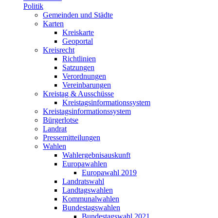
Politik
Gemeinden und Städte
Karten
Kreiskarte
Geoportal
Kreisrecht
Richtlinien
Satzungen
Verordnungen
Vereinbarungen
Kreistag & Ausschüsse
Kreistagsinformationssystem
Kreistagsinformationssystem
Bürgerlotse
Landrat
Pressemitteilungen
Wahlen
Wahlergebnisauskunft
Europawahlen
Europawahl 2019
Landratswahl
Landtagswahlen
Kommunalwahlen
Bundestagswahlen
Bundestagswahl 2021