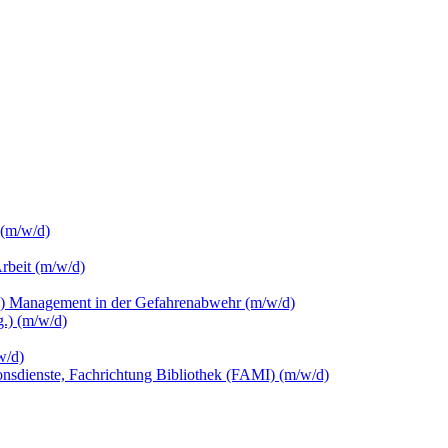
 (m/w/d)
Arbeit (m/w/d)
c.) Management in der Gefahrenabwehr (m/w/d)
.) (m/w/d)
w/d)
ionsdienste, Fachrichtung Bibliothek (FAMI) (m/w/d)