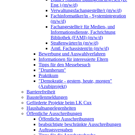
Eng.) (m/w/d)
Verwaltungsfachangestellte/r (m/w/d)
Fachinformatiker/in - Systemintegration
(m/w/d)
Fachangestellte/r für Medien- und
Informationsdienste, Fachrichtung
Bibliothek (FAMI) (m/w/d)
Straßenwärter/in (m/w/d)
Amtl. Fachassistent/in (m/w/d)
Bewerbung und Auswahlverfahren
Informationen für interessierte Eltern
Tipps für den Messebesuch
"Drumherum"
Praktikum
"Demokratie - gestern, heute, morgen"
(Azubiprojekt)
Barrierefreiheit
Baustellenmeldungen
Geförderte Projekte beim LK Cux
Haushaltsangelegenheiten
Öffentliche Ausschreibungen
Öffentliche Ausschreibungen
beabsichtigte beschränkte Ausschreibungen
Auftragsvergaben