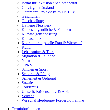
Beirat für Inklusion / Seniorenbeirat
Ganztag im Cuxland
Geförderte Projekte beim LK Cux
Gesundheit
Gleichstellung
Hygiene-Netzwerk
Kinder, Jugendliche & Familien
Klimafolgenanpassung
Klimaschutz
Koordinierungsstelle Frau & Wirtschaft
Kultur
Lebensmittel & Tiere
Migration & Teilhabe
Natur
ÖPNV
Schulen & Sport
Senioren & Pflege
Sicherheit & Ordnung
Soziales
Tourismus
Umwelt, Küstenschutz & Abfall
Verkehr
Wirtschaftsförderung/ Förderprogramme
Terminbuchungen