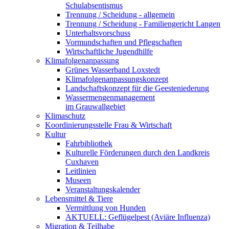
Schulabsentismus
Trennung / Scheidung - allgemein
Trennung / Scheidung - Familiengericht Langen
Unterhaltsvorschuss
Vormundschaften und Pflegschaften
Wirtschaftliche Jugendhilfe
Klimafolgenanpassung
Grünes Wasserband Loxstedt
Klimafolgenanpassungskonzept
Landschaftskonzept für die Geesteniederung
Wassermengenmanagement
im Grauwallgebiet
Klimaschutz
Koordinierungsstelle Frau & Wirtschaft
Kultur
Fahrbibliothek
Kulturelle Förderungen durch den Landkreis
Cuxhaven
Leitlinien
Museen
Veranstaltungskalender
Lebensmittel & Tiere
Vermittlung von Hunden
AKTUELL: Geflügelpest (Aviäre Influenza)
Migration & Teilhabe