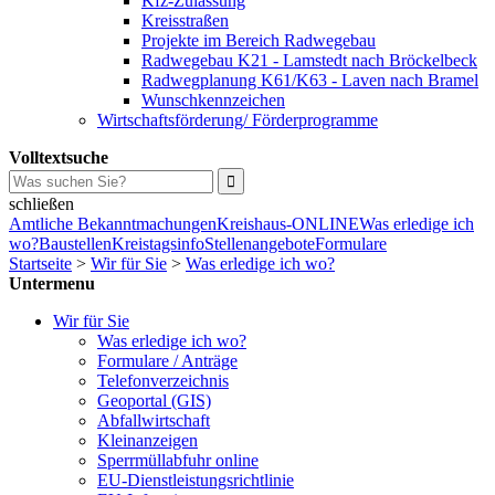
Kfz-Zulassung
Kreisstraßen
Projekte im Bereich Radwegebau
Radwegebau K21 - Lamstedt nach Bröckelbeck
Radwegplanung K61/K63 - Laven nach Bramel
Wunschkennzeichen
Wirtschaftsförderung/ Förderprogramme
Volltextsuche
schließen
Amtliche Bekanntmachungen
Kreishaus-ONLINE
Was erledige ich
wo?
Baustellen
Kreistagsinfo
Stellenangebote
Formulare
Startseite
>
Wir für Sie
>
Was erledige ich wo?
Untermenu
Wir für Sie
Was erledige ich wo?
Formulare / Anträge
Telefonverzeichnis
Geoportal (GIS)
Abfallwirtschaft
Kleinanzeigen
Sperrmüllabfuhr online
EU-Dienstleistungsrichtlinie