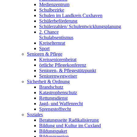
Medienzentrum
Schulbezirke
Schulen im Landkreis Cuxhaven
Schülerbeförderung
Schülerzahlen/ Schulentwicklungsplanung
2. Chance
Schulabsentismus
Kreiselternrat
Sport
Senioren & Pflege
Kreisseniorenbeirat
örtliche Pflegekonferenz
Senioren- & Pflegestützpunkt
Seniorenwegweiser
Sicherheit & Ordnung
Brandschutz
Katastrophenschutz
Rettungsdienst
Jagd- und Waffenrecht
Sprengstoffrecht
Soziales
Beratungsseite Radikalisierung
Bildung und Kultur im Cuxland
Bildungspaket
Bildungsregion