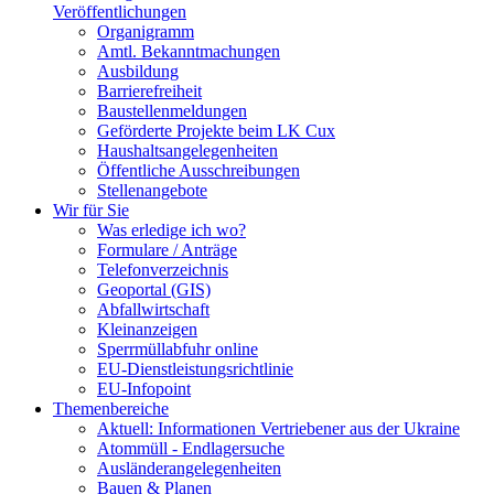
Veröffentlichungen
Organigramm
Amtl. Bekanntmachungen
Ausbildung
Barrierefreiheit
Baustellenmeldungen
Geförderte Projekte beim LK Cux
Haushaltsangelegenheiten
Öffentliche Ausschreibungen
Stellenangebote
Wir für Sie
Was erledige ich wo?
Formulare / Anträge
Telefonverzeichnis
Geoportal (GIS)
Abfallwirtschaft
Kleinanzeigen
Sperrmüllabfuhr online
EU-Dienstleistungsrichtlinie
EU-Infopoint
Themenbereiche
Aktuell: Informationen Vertriebener aus der Ukraine
Atommüll - Endlagersuche
Ausländerangelegenheiten
Bauen & Planen