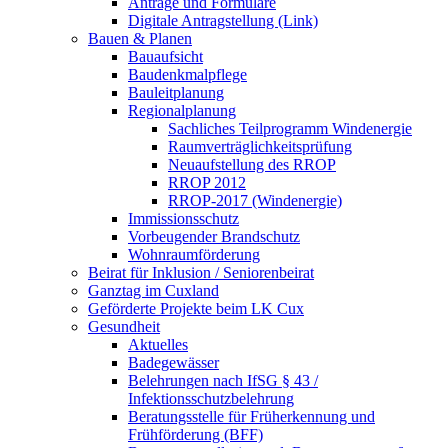
Anträge und Formulare
Digitale Antragstellung (Link)
Bauen & Planen
Bauaufsicht
Baudenkmalpflege
Bauleitplanung
Regionalplanung
Sachliches Teilprogramm Windenergie
Raumverträglichkeitsprüfung
Neuaufstellung des RROP
RROP 2012
RROP-2017 (Windenergie)
Immissionsschutz
Vorbeugender Brandschutz
Wohnraumförderung
Beirat für Inklusion / Seniorenbeirat
Ganztag im Cuxland
Geförderte Projekte beim LK Cux
Gesundheit
Aktuelles
Badegewässer
Belehrungen nach IfSG § 43 /
Infektionsschutzbelehrung
Beratungsstelle für Früherkennung und
Frühförderung (BFF)