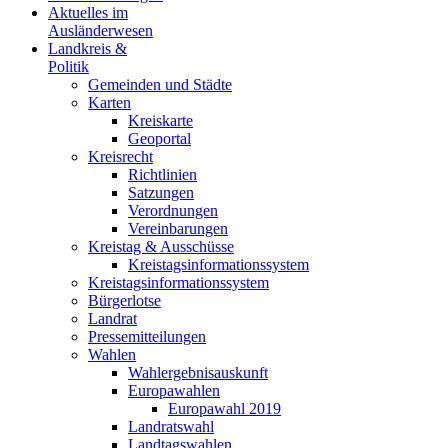
Aktuelles im
Ausländerwesen
Landkreis &
Politik
Gemeinden und Städte
Karten
Kreiskarte
Geoportal
Kreisrecht
Richtlinien
Satzungen
Verordnungen
Vereinbarungen
Kreistag & Ausschüsse
Kreistagsinformationssystem
Kreistagsinformationssystem
Bürgerlotse
Landrat
Pressemitteilungen
Wahlen
Wahlergebnisauskunft
Europawahlen
Europawahl 2019
Landratswahl
Landtagswahlen