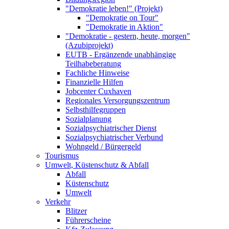
"Demokratie leben!" (Projekt)
"Demokratie on Tour"
"Demokratie in Aktion"
"Demokratie - gestern, heute, morgen"
(Azubiprojekt)
EUTB - Ergänzende unabhängige
Teilhabeberatung
Fachliche Hinweise
Finanzielle Hilfen
Jobcenter Cuxhaven
Regionales Versorgungszentrum
Selbsthilfegruppen
Sozialplanung
Sozialpsychiatrischer Dienst
Sozialpsychiatrischer Verbund
Wohngeld / Bürgergeld
Tourismus
Umwelt, Küstenschutz & Abfall
Abfall
Küstenschutz
Umwelt
Verkehr
Blitzer
Führerscheine