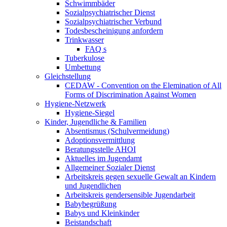
Schwimmbäder
Sozialpsychiatrischer Dienst
Sozialpsychiatrischer Verbund
Todesbescheinigung anfordern
Trinkwasser
FAQ s
Tuberkulose
Umbettung
Gleichstellung
CEDAW - Convention on the Elemination of All
Forms of Discrimination Against Women
Hygiene-Netzwerk
Hygiene-Siegel
Kinder, Jugendliche & Familien
Absentismus (Schulvermeidung)
Adoptionsvermittlung
Beratungsstelle AHOI
Aktuelles im Jugendamt
Allgemeiner Sozialer Dienst
Arbeitskreis gegen sexuelle Gewalt an Kindern
und Jugendlichen
Arbeitskreis gendersensible Jugendarbeit
Babybegrüßung
Babys und Kleinkinder
Beistandschaft