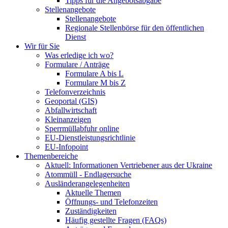
Tipps für die Angebotsabgabe
Stellenangebote
Stellenangebote
Regionale Stellenbörse für den öffentlichen
Dienst
Wir für Sie
Was erledige ich wo?
Formulare / Anträge
Formulare A bis L
Formulare M bis Z
Telefonverzeichnis
Geoportal (GIS)
Abfallwirtschaft
Kleinanzeigen
Sperrmüllabfuhr online
EU-Dienstleistungsrichtlinie
EU-Infopoint
Themenbereiche
Aktuell: Informationen Vertriebener aus der Ukraine
Atommüll - Endlagersuche
Ausländerangelegenheiten
Aktuelle Themen
Öffnungs- und Telefonzeiten
Zuständigkeiten
Häufig gestellte Fragen (FAQs)