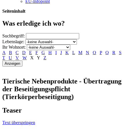
EU-Infopoint
Seiteninhalt
Was erledige ich wo?
Suchbegriff:
Lebenslage:
Ihr Wohnort:
A
B
C
D
E
F
G
H
I
J
K
L
M
N
O
P
Q
R
S
T
U
V
W
X
Y
Z
Tierische Nebenprodukte - Übertragung
der Beseitigungspflicht
(Tierkörperbeseitigung)
Teaser
Text überspringen