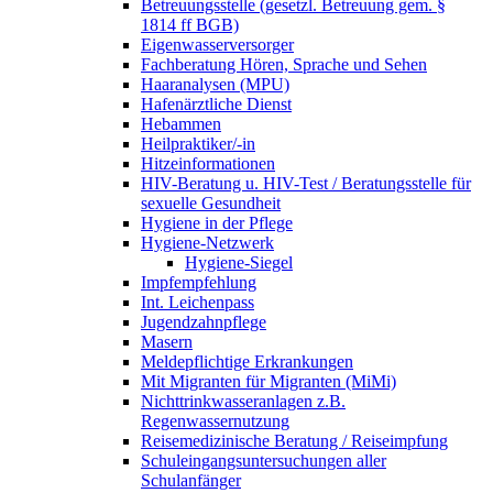
Betreuungsstelle (gesetzl. Betreuung gem. §
1814 ff BGB)
Eigenwasserversorger
Fachberatung Hören, Sprache und Sehen
Haaranalysen (MPU)
Hafenärztliche Dienst
Hebammen
Heilpraktiker/-in
Hitzeinformationen
HIV-Beratung u. HIV-Test / Beratungsstelle für
sexuelle Gesundheit
Hygiene in der Pflege
Hygiene-Netzwerk
Hygiene-Siegel
Impfempfehlung
Int. Leichenpass
Jugendzahnpflege
Masern
Meldepflichtige Erkrankungen
Mit Migranten für Migranten (MiMi)
Nichttrinkwasseranlagen z.B.
Regenwassernutzung
Reisemedizinische Beratung / Reiseimpfung
Schuleingangsuntersuchungen aller
Schulanfänger