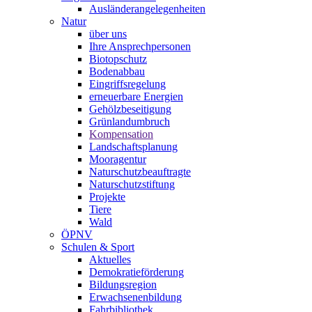
Ausländerangelegenheiten
Natur
über uns
Ihre Ansprechpersonen
Biotopschutz
Bodenabbau
Eingriffsregelung
erneuerbare Energien
Gehölzbeseitigung
Grünlandumbruch
Kompensation
Landschaftsplanung
Mooragentur
Naturschutzbeauftragte
Naturschutzstiftung
Projekte
Tiere
Wald
ÖPNV
Schulen & Sport
Aktuelles
Demokratieförderung
Bildungsregion
Erwachsenenbildung
Fahrbibliothek