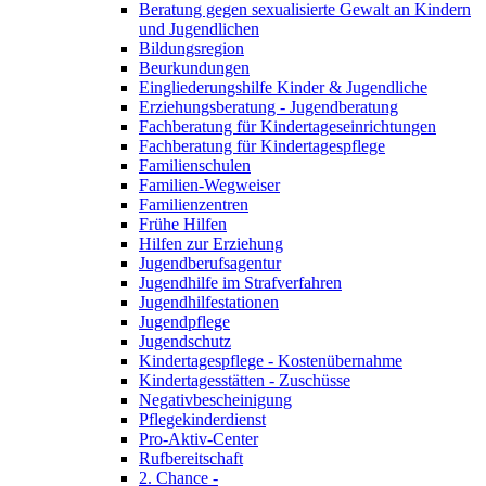
Beratung gegen sexualisierte Gewalt an Kindern
und Jugendlichen
Bildungsregion
Beurkundungen
Eingliederungshilfe Kinder & Jugendliche
Erziehungsberatung - Jugendberatung
Fachberatung für Kindertageseinrichtungen
Fachberatung für Kindertagespflege
Familienschulen
Familien-Wegweiser
Familienzentren
Frühe Hilfen
Hilfen zur Erziehung
Jugendberufsagentur
Jugendhilfe im Strafverfahren
Jugendhilfestationen
Jugendpflege
Jugendschutz
Kindertagespflege - Kostenübernahme
Kindertagesstätten - Zuschüsse
Negativbescheinigung
Pflegekinderdienst
Pro-Aktiv-Center
Rufbereitschaft
2. Chance -