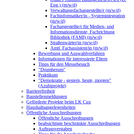
Eng.) (m/w/d)
Verwaltungsfachangestellte/r (m/w/d)
Fachinformatiker/in - Systemintegration
(m/w/d)
Fachangestellte/r für Medien- und
Informationsdienste, Fachrichtung
Bibliothek (FAMI) (m/w/d)
Straßenwärter/in (m/w/d)
Amtl. Fachassistent/in (m/w/d)
Bewerbung und Auswahlverfahren
Informationen für interessierte Eltern
Tipps für den Messebesuch
"Drumherum"
Praktikum
"Demokratie - gestern, heute, morgen"
(Azubiprojekt)
Barrierefreiheit
Baustellenmeldungen
Geförderte Projekte beim LK Cux
Haushaltsangelegenheiten
Öffentliche Ausschreibungen
Öffentliche Ausschreibungen
beabsichtigte beschränkte Ausschreibungen
Auftragsvergaben