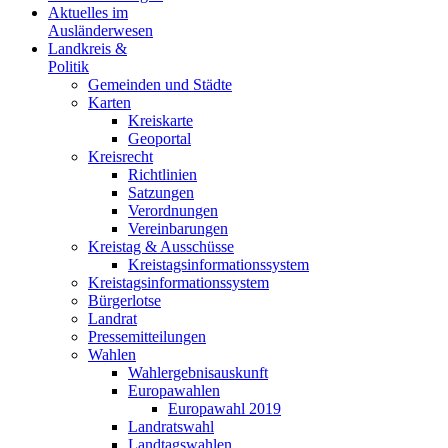
Aktuelles im
Ausländerwesen
Landkreis &
Politik
Gemeinden und Städte
Karten
Kreiskarte
Geoportal
Kreisrecht
Richtlinien
Satzungen
Verordnungen
Vereinbarungen
Kreistag & Ausschüsse
Kreistagsinformationssystem
Kreistagsinformationssystem
Bürgerlotse
Landrat
Pressemitteilungen
Wahlen
Wahlergebnisauskunft
Europawahlen
Europawahl 2019
Landratswahl
Landtagswahlen