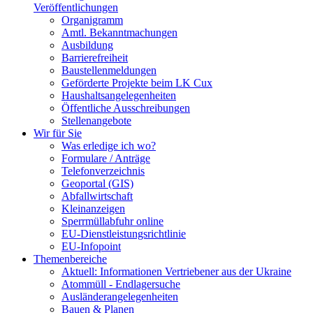
Veröffentlichungen
Organigramm
Amtl. Bekanntmachungen
Ausbildung
Barrierefreiheit
Baustellenmeldungen
Geförderte Projekte beim LK Cux
Haushaltsangelegenheiten
Öffentliche Ausschreibungen
Stellenangebote
Wir für Sie
Was erledige ich wo?
Formulare / Anträge
Telefonverzeichnis
Geoportal (GIS)
Abfallwirtschaft
Kleinanzeigen
Sperrmüllabfuhr online
EU-Dienstleistungsrichtlinie
EU-Infopoint
Themenbereiche
Aktuell: Informationen Vertriebener aus der Ukraine
Atommüll - Endlagersuche
Ausländerangelegenheiten
Bauen & Planen