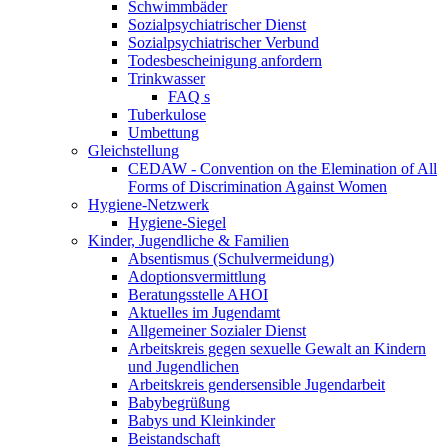
Schwimmbäder
Sozialpsychiatrischer Dienst
Sozialpsychiatrischer Verbund
Todesbescheinigung anfordern
Trinkwasser
FAQ s
Tuberkulose
Umbettung
Gleichstellung
CEDAW - Convention on the Elemination of All
Forms of Discrimination Against Women
Hygiene-Netzwerk
Hygiene-Siegel
Kinder, Jugendliche & Familien
Absentismus (Schulvermeidung)
Adoptionsvermittlung
Beratungsstelle AHOI
Aktuelles im Jugendamt
Allgemeiner Sozialer Dienst
Arbeitskreis gegen sexuelle Gewalt an Kindern
und Jugendlichen
Arbeitskreis gendersensible Jugendarbeit
Babybegrüßung
Babys und Kleinkinder
Beistandschaft