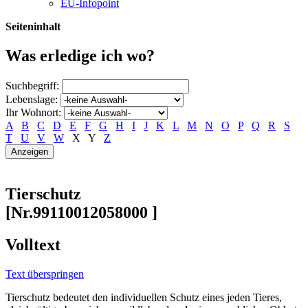
EU-Infopoint
Seiteninhalt
Was erledige ich wo?
Suchbegriff:
Lebenslage:
Ihr Wohnort:
A
B
C
D
E
F
G
H
I
J
K
L
M
N
O
P
Q
R
S
T
U
V
W
X
Y
Z
Tierschutz
[Nr.99110012058000 ]
Volltext
Text überspringen
Tierschutz bedeutet den individuellen Schutz eines jeden Tieres,