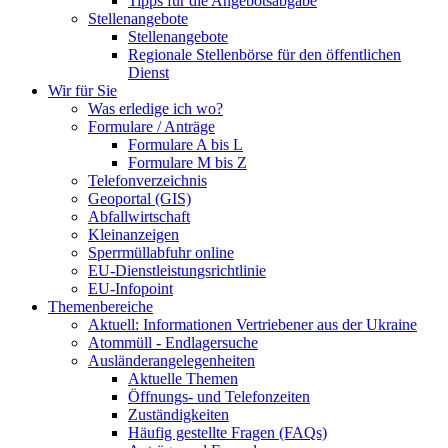
Tipps für die Angebotsabgabe
Stellenangebote
Stellenangebote
Regionale Stellenbörse für den öffentlichen
Dienst
Wir für Sie
Was erledige ich wo?
Formulare / Anträge
Formulare A bis L
Formulare M bis Z
Telefonverzeichnis
Geoportal (GIS)
Abfallwirtschaft
Kleinanzeigen
Sperrmüllabfuhr online
EU-Dienstleistungsrichtlinie
EU-Infopoint
Themenbereiche
Aktuell: Informationen Vertriebener aus der Ukraine
Atommüll - Endlagersuche
Ausländerangelegenheiten
Aktuelle Themen
Öffnungs- und Telefonzeiten
Zuständigkeiten
Häufig gestellte Fragen (FAQs)