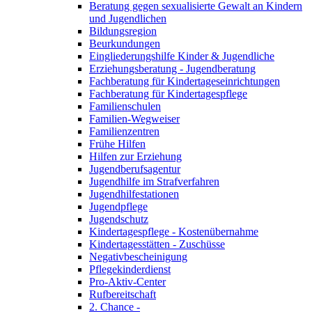
Beratung gegen sexualisierte Gewalt an Kindern
und Jugendlichen
Bildungsregion
Beurkundungen
Eingliederungshilfe Kinder & Jugendliche
Erziehungsberatung - Jugendberatung
Fachberatung für Kindertageseinrichtungen
Fachberatung für Kindertagespflege
Familienschulen
Familien-Wegweiser
Familienzentren
Frühe Hilfen
Hilfen zur Erziehung
Jugendberufsagentur
Jugendhilfe im Strafverfahren
Jugendhilfestationen
Jugendpflege
Jugendschutz
Kindertagespflege - Kostenübernahme
Kindertagesstätten - Zuschüsse
Negativbescheinigung
Pflegekinderdienst
Pro-Aktiv-Center
Rufbereitschaft
2. Chance -