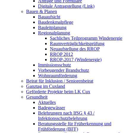
Anträge und Formulare
Digitale Antragstellung (Link)
Bauen & Planen
Bauaufsicht
Baudenkmalpflege
Bauleitplanung
Regionalplanung
Sachliches Teilprogramm Windenergie
Raumverträglichkeitsprüfung
Neuaufstellung des RROP
RROP 2012
RROP-2017 (Windenergie)
Immissionsschutz
Vorbeugender Brandschutz
Wohnraumförderung
Beirat für Inklusion / Seniorenbeirat
Ganztag im Cuxland
Geförderte Projekte beim LK Cux
Gesundheit
Aktuelles
Badegewässer
Belehrungen nach IfSG § 43 /
Infektionsschutzbelehrung
Beratungsstelle für Früherkennung und
Frühförderung (BFF)