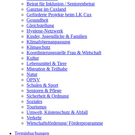
Beirat für Inklusion / Seniorenbeirat
Ganztag im Cuxland
Geförderte Projekte beim LK Cux
Gesundheit
Gleichstellung
Hygiene-Netzwerk
Kinder, Jugendliche & Familien
Klimafolgenanpassung
Klimaschutz
Koordinierungsstelle Frau & Wirtschaft
Kultur
Lebensmittel & Tiere
Migration & Teilhabe
Natur
ÖPNV
Schulen & Sport
Senioren & Pflege
Sicherheit & Ordnung
Soziales
Tourismus
Umwelt, Küstenschutz & Abfall
Verkehr
Wirtschaftsförderung/ Förderprogramme
Terminbuchungen