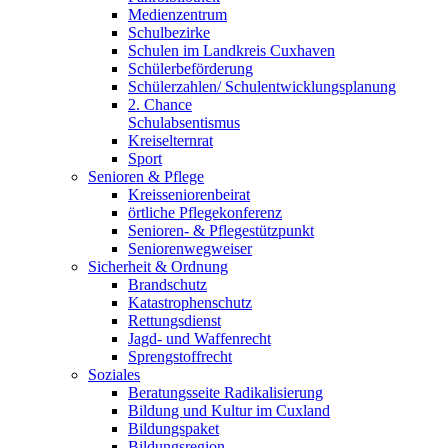
Medienzentrum
Schulbezirke
Schulen im Landkreis Cuxhaven
Schülerbeförderung
Schülerzahlen/ Schulentwicklungsplanung
2. Chance
Schulabsentismus
Kreiselternrat
Sport
Senioren & Pflege
Kreisseniorenbeirat
örtliche Pflegekonferenz
Senioren- & Pflegestützpunkt
Seniorenwegweiser
Sicherheit & Ordnung
Brandschutz
Katastrophenschutz
Rettungsdienst
Jagd- und Waffenrecht
Sprengstoffrecht
Soziales
Beratungsseite Radikalisierung
Bildung und Kultur im Cuxland
Bildungspaket
Bildungsregion