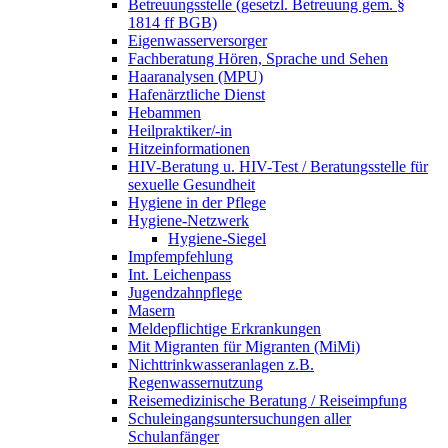
Betreuungsstelle (gesetzl. Betreuung gem. §
1814 ff BGB)
Eigenwasserversorger
Fachberatung Hören, Sprache und Sehen
Haaranalysen (MPU)
Hafenärztliche Dienst
Hebammen
Heilpraktiker/-in
Hitzeinformationen
HIV-Beratung u. HIV-Test / Beratungsstelle für
sexuelle Gesundheit
Hygiene in der Pflege
Hygiene-Netzwerk
Hygiene-Siegel
Impfempfehlung
Int. Leichenpass
Jugendzahnpflege
Masern
Meldepflichtige Erkrankungen
Mit Migranten für Migranten (MiMi)
Nichttrinkwasseranlagen z.B.
Regenwassernutzung
Reisemedizinische Beratung / Reiseimpfung
Schuleingangsuntersuchungen aller
Schulanfänger