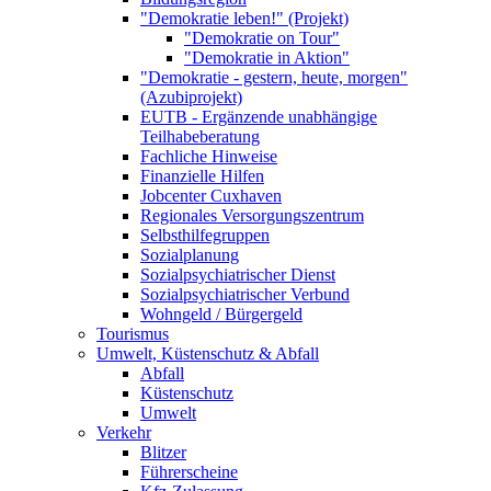
"Demokratie leben!" (Projekt)
"Demokratie on Tour"
"Demokratie in Aktion"
"Demokratie - gestern, heute, morgen"
(Azubiprojekt)
EUTB - Ergänzende unabhängige
Teilhabeberatung
Fachliche Hinweise
Finanzielle Hilfen
Jobcenter Cuxhaven
Regionales Versorgungszentrum
Selbsthilfegruppen
Sozialplanung
Sozialpsychiatrischer Dienst
Sozialpsychiatrischer Verbund
Wohngeld / Bürgergeld
Tourismus
Umwelt, Küstenschutz & Abfall
Abfall
Küstenschutz
Umwelt
Verkehr
Blitzer
Führerscheine