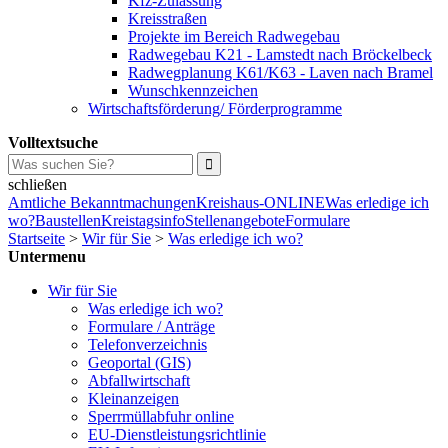
Kfz-Zulassung
Kreisstraßen
Projekte im Bereich Radwegebau
Radwegebau K21 - Lamstedt nach Bröckelbeck
Radwegplanung K61/K63 - Laven nach Bramel
Wunschkennzeichen
Wirtschaftsförderung/ Förderprogramme
Volltextsuche
schließen
Amtliche Bekanntmachungen
Kreishaus-ONLINE
Was erledige ich
wo?
Baustellen
Kreistagsinfo
Stellenangebote
Formulare
Startseite
>
Wir für Sie
>
Was erledige ich wo?
Untermenu
Wir für Sie
Was erledige ich wo?
Formulare / Anträge
Telefonverzeichnis
Geoportal (GIS)
Abfallwirtschaft
Kleinanzeigen
Sperrmüllabfuhr online
EU-Dienstleistungsrichtlinie