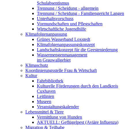
Schulabsentismus
Trennung / Scheidung - allgemein
Trennung / Scheidung - Familiengericht Langen
Unterhaltsvorschuss
Vormundschaften und Pflegschaften
Wirtschaftliche Jugendhilfe
Klimafolgenanpassung
Grünes Wasserband Loxstedt
Klimafolgenanpassungskonzept
Landschaftskonzept für die Geesteniederung
Wassermengenmanagement
im Grauwallgebiet
Klimaschutz
Koordinierungsstelle Frau & Wirtschaft
Kultur
Fahrbibliothek
Kulturelle Förderungen durch den Landkreis
Cuxhaven
Leitlinien
Museen
Veranstaltungskalender
Lebensmittel & Tiere
Vermittlung von Hunden
AKTUELL: Geflügelpest (Aviäre Influenza)
Migration & Teilhabe