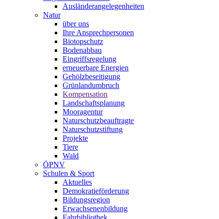
Ausländerangelegenheiten
Natur
über uns
Ihre Ansprechpersonen
Biotopschutz
Bodenabbau
Eingriffsregelung
erneuerbare Energien
Gehölzbeseitigung
Grünlandumbruch
Kompensation
Landschaftsplanung
Mooragentur
Naturschutzbeauftragte
Naturschutzstiftung
Projekte
Tiere
Wald
ÖPNV
Schulen & Sport
Aktuelles
Demokratieförderung
Bildungsregion
Erwachsenenbildung
Fahrbibliothek