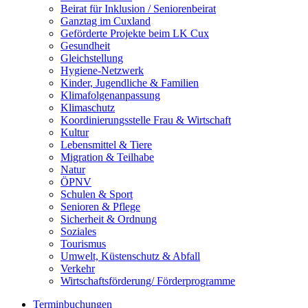
Beirat für Inklusion / Seniorenbeirat
Ganztag im Cuxland
Geförderte Projekte beim LK Cux
Gesundheit
Gleichstellung
Hygiene-Netzwerk
Kinder, Jugendliche & Familien
Klimafolgenanpassung
Klimaschutz
Koordinierungsstelle Frau & Wirtschaft
Kultur
Lebensmittel & Tiere
Migration & Teilhabe
Natur
ÖPNV
Schulen & Sport
Senioren & Pflege
Sicherheit & Ordnung
Soziales
Tourismus
Umwelt, Küstenschutz & Abfall
Verkehr
Wirtschaftsförderung/ Förderprogramme
Terminbuchungen