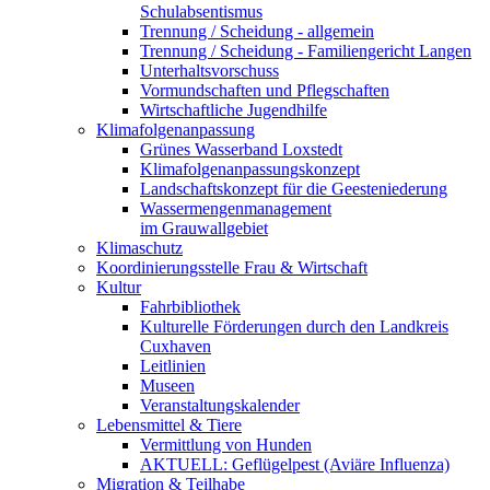
Schulabsentismus
Trennung / Scheidung - allgemein
Trennung / Scheidung - Familiengericht Langen
Unterhaltsvorschuss
Vormundschaften und Pflegschaften
Wirtschaftliche Jugendhilfe
Klimafolgenanpassung
Grünes Wasserband Loxstedt
Klimafolgenanpassungskonzept
Landschaftskonzept für die Geesteniederung
Wassermengenmanagement
im Grauwallgebiet
Klimaschutz
Koordinierungsstelle Frau & Wirtschaft
Kultur
Fahrbibliothek
Kulturelle Förderungen durch den Landkreis
Cuxhaven
Leitlinien
Museen
Veranstaltungskalender
Lebensmittel & Tiere
Vermittlung von Hunden
AKTUELL: Geflügelpest (Aviäre Influenza)
Migration & Teilhabe