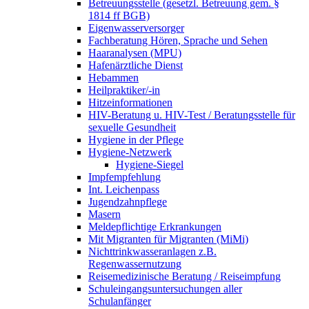
Betreuungsstelle (gesetzl. Betreuung gem. §
1814 ff BGB)
Eigenwasserversorger
Fachberatung Hören, Sprache und Sehen
Haaranalysen (MPU)
Hafenärztliche Dienst
Hebammen
Heilpraktiker/-in
Hitzeinformationen
HIV-Beratung u. HIV-Test / Beratungsstelle für
sexuelle Gesundheit
Hygiene in der Pflege
Hygiene-Netzwerk
Hygiene-Siegel
Impfempfehlung
Int. Leichenpass
Jugendzahnpflege
Masern
Meldepflichtige Erkrankungen
Mit Migranten für Migranten (MiMi)
Nichttrinkwasseranlagen z.B.
Regenwassernutzung
Reisemedizinische Beratung / Reiseimpfung
Schuleingangsuntersuchungen aller
Schulanfänger