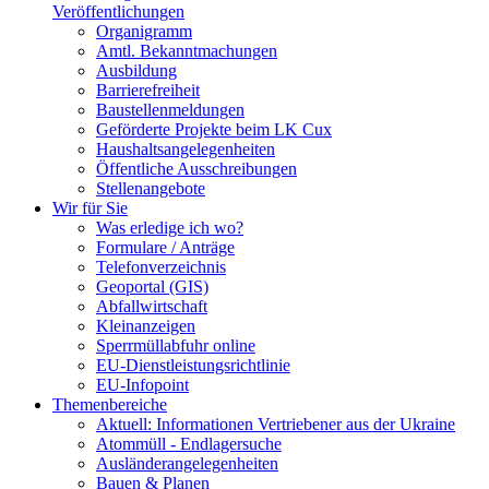
Veröffentlichungen
Organigramm
Amtl. Bekanntmachungen
Ausbildung
Barrierefreiheit
Baustellenmeldungen
Geförderte Projekte beim LK Cux
Haushaltsangelegenheiten
Öffentliche Ausschreibungen
Stellenangebote
Wir für Sie
Was erledige ich wo?
Formulare / Anträge
Telefonverzeichnis
Geoportal (GIS)
Abfallwirtschaft
Kleinanzeigen
Sperrmüllabfuhr online
EU-Dienstleistungsrichtlinie
EU-Infopoint
Themenbereiche
Aktuell: Informationen Vertriebener aus der Ukraine
Atommüll - Endlagersuche
Ausländerangelegenheiten
Bauen & Planen