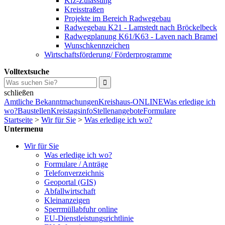
Kfz-Zulassung
Kreisstraßen
Projekte im Bereich Radwegebau
Radwegebau K21 - Lamstedt nach Bröckelbeck
Radwegplanung K61/K63 - Laven nach Bramel
Wunschkennzeichen
Wirtschaftsförderung/ Förderprogramme
Volltextsuche
schließen
Amtliche Bekanntmachungen
Kreishaus-ONLINE
Was erledige ich
wo?
Baustellen
Kreistagsinfo
Stellenangebote
Formulare
Startseite
>
Wir für Sie
>
Was erledige ich wo?
Untermenu
Wir für Sie
Was erledige ich wo?
Formulare / Anträge
Telefonverzeichnis
Geoportal (GIS)
Abfallwirtschaft
Kleinanzeigen
Sperrmüllabfuhr online
EU-Dienstleistungsrichtlinie