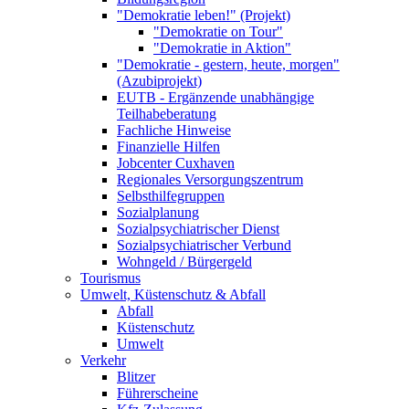
"Demokratie leben!" (Projekt)
"Demokratie on Tour"
"Demokratie in Aktion"
"Demokratie - gestern, heute, morgen"
(Azubiprojekt)
EUTB - Ergänzende unabhängige
Teilhabeberatung
Fachliche Hinweise
Finanzielle Hilfen
Jobcenter Cuxhaven
Regionales Versorgungszentrum
Selbsthilfegruppen
Sozialplanung
Sozialpsychiatrischer Dienst
Sozialpsychiatrischer Verbund
Wohngeld / Bürgergeld
Tourismus
Umwelt, Küstenschutz & Abfall
Abfall
Küstenschutz
Umwelt
Verkehr
Blitzer
Führerscheine