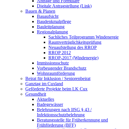
Anträge und Formulare
Digitale Antragstellung (Link)
Bauen & Planen
Bauaufsicht
Baudenkmalpflege
Bauleitplanung
Regionalplanung
Sachliches Teilprogramm Windenergie
Raumverträglichkeitsprüfung
Neuaufstellung des RROP
RROP 2012
RROP-2017 (Windenergie)
Immissionsschutz
Vorbeugender Brandschutz
Wohnraumförderung
Beirat für Inklusion / Seniorenbeirat
Ganztag im Cuxland
Geförderte Projekte beim LK Cux
Gesundheit
Aktuelles
Badegewässer
Belehrungen nach IfSG § 43 /
Infektionsschutzbelehrung
Beratungsstelle für Früherkennung und
Frühförderung (BFF)