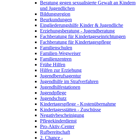
Beratung gegen sexualisierte Gewalt an Kindern
und Jugendlichen
Bildungsregion
Beurkundungen
Eingliederungshilfe Kinder & Jugendliche
Erziehungsberatung - Jugendberatung
Fachberatung für Kindertageseinrichtungen
Fachberatung für Kindertagespflege
Familienschulen
Familien-Wegweiser
Familienzentren
Frühe Hilfen
Hilfen zur Erziehung
Jugendberufsagentur
Jugendhilfe im Strafverfahren
Jugendhilfestationen
Jugendpflege
Jugendschutz
Kindertagespflege - Kostenübernahme
Kindertagesstätten - Zuschüsse
Negativbescheinigung
Pflegekinderdienst
Pro-Aktiv-Center
Rufbereitschaft
2. Chance -