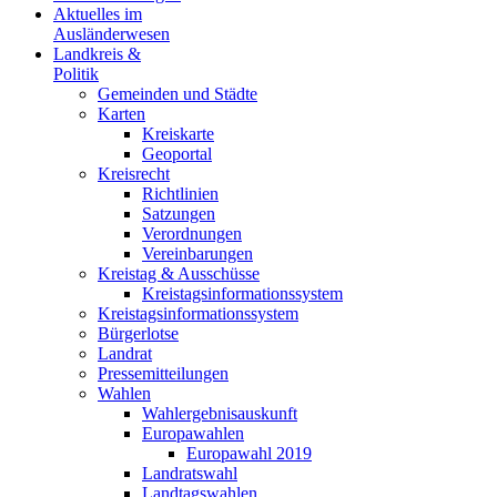
Aktuelles im
Ausländerwesen
Landkreis &
Politik
Gemeinden und Städte
Karten
Kreiskarte
Geoportal
Kreisrecht
Richtlinien
Satzungen
Verordnungen
Vereinbarungen
Kreistag & Ausschüsse
Kreistagsinformationssystem
Kreistagsinformationssystem
Bürgerlotse
Landrat
Pressemitteilungen
Wahlen
Wahlergebnisauskunft
Europawahlen
Europawahl 2019
Landratswahl
Landtagswahlen