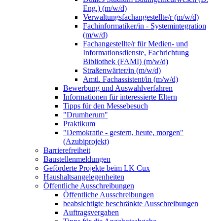
Eng.) (m/w/d)
Verwaltungsfachangestellte/r (m/w/d)
Fachinformatiker/in - Systemintegration
(m/w/d)
Fachangestellte/r für Medien- und
Informationsdienste, Fachrichtung
Bibliothek (FAMI) (m/w/d)
Straßenwärter/in (m/w/d)
Amtl. Fachassistent/in (m/w/d)
Bewerbung und Auswahlverfahren
Informationen für interessierte Eltern
Tipps für den Messebesuch
"Drumherum"
Praktikum
"Demokratie - gestern, heute, morgen"
(Azubiprojekt)
Barrierefreiheit
Baustellenmeldungen
Geförderte Projekte beim LK Cux
Haushaltsangelegenheiten
Öffentliche Ausschreibungen
Öffentliche Ausschreibungen
beabsichtigte beschränkte Ausschreibungen
Auftragsvergaben