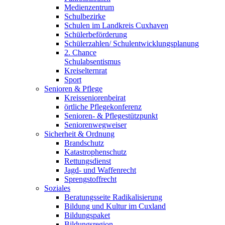
Medienzentrum
Schulbezirke
Schulen im Landkreis Cuxhaven
Schülerbeförderung
Schülerzahlen/ Schulentwicklungsplanung
2. Chance
Schulabsentismus
Kreiselternrat
Sport
Senioren & Pflege
Kreisseniorenbeirat
örtliche Pflegekonferenz
Senioren- & Pflegestützpunkt
Seniorenwegweiser
Sicherheit & Ordnung
Brandschutz
Katastrophenschutz
Rettungsdienst
Jagd- und Waffenrecht
Sprengstoffrecht
Soziales
Beratungsseite Radikalisierung
Bildung und Kultur im Cuxland
Bildungspaket
Bildungsregion