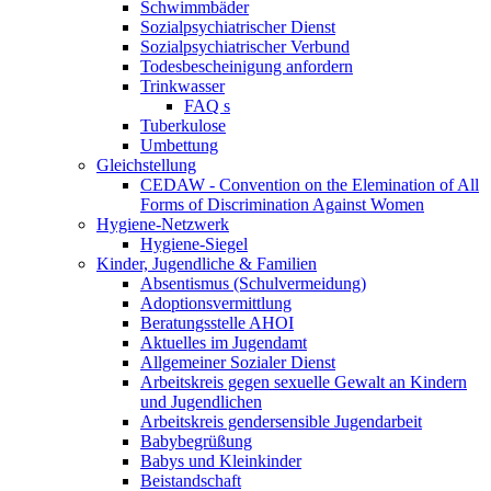
Schwimmbäder
Sozialpsychiatrischer Dienst
Sozialpsychiatrischer Verbund
Todesbescheinigung anfordern
Trinkwasser
FAQ s
Tuberkulose
Umbettung
Gleichstellung
CEDAW - Convention on the Elemination of All
Forms of Discrimination Against Women
Hygiene-Netzwerk
Hygiene-Siegel
Kinder, Jugendliche & Familien
Absentismus (Schulvermeidung)
Adoptionsvermittlung
Beratungsstelle AHOI
Aktuelles im Jugendamt
Allgemeiner Sozialer Dienst
Arbeitskreis gegen sexuelle Gewalt an Kindern
und Jugendlichen
Arbeitskreis gendersensible Jugendarbeit
Babybegrüßung
Babys und Kleinkinder
Beistandschaft