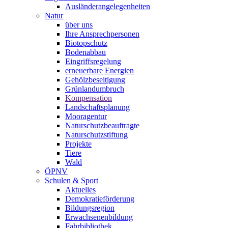
Ausländerangelegenheiten
Natur
über uns
Ihre Ansprechpersonen
Biotopschutz
Bodenabbau
Eingriffsregelung
erneuerbare Energien
Gehölzbeseitigung
Grünlandumbruch
Kompensation
Landschaftsplanung
Mooragentur
Naturschutzbeauftragte
Naturschutzstiftung
Projekte
Tiere
Wald
ÖPNV
Schulen & Sport
Aktuelles
Demokratieförderung
Bildungsregion
Erwachsenenbildung
Fahrbibliothek