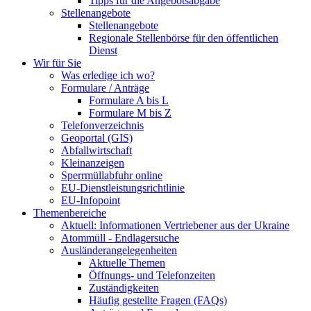
Tipps für die Angebotsabgabe
Stellenangebote
Stellenangebote
Regionale Stellenbörse für den öffentlichen
Dienst
Wir für Sie
Was erledige ich wo?
Formulare / Anträge
Formulare A bis L
Formulare M bis Z
Telefonverzeichnis
Geoportal (GIS)
Abfallwirtschaft
Kleinanzeigen
Sperrmüllabfuhr online
EU-Dienstleistungsrichtlinie
EU-Infopoint
Themenbereiche
Aktuell: Informationen Vertriebener aus der Ukraine
Atommüll - Endlagersuche
Ausländerangelegenheiten
Aktuelle Themen
Öffnungs- und Telefonzeiten
Zuständigkeiten
Häufig gestellte Fragen (FAQs)