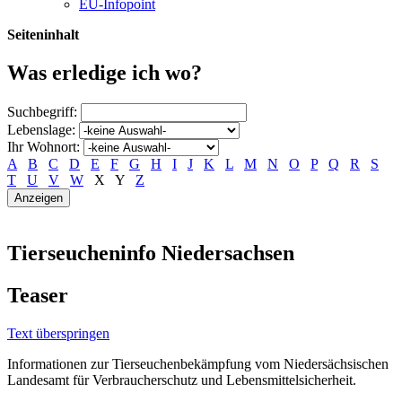
EU-Infopoint
Seiteninhalt
Was erledige ich wo?
Suchbegriff:
Lebenslage:
Ihr Wohnort:
A
B
C
D
E
F
G
H
I
J
K
L
M
N
O
P
Q
R
S
T
U
V
W
X
Y
Z
Tierseucheninfo Niedersachsen
Teaser
Text überspringen
Informationen zur Tierseuchenbekämpfung vom Niedersächsischen
Landesamt für Verbraucherschutz und Lebensmittelsicherheit.