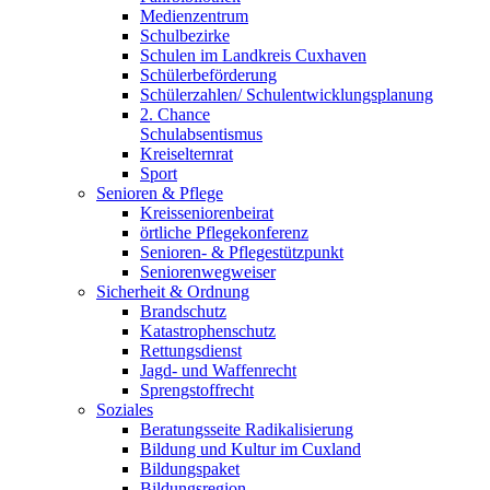
Medienzentrum
Schulbezirke
Schulen im Landkreis Cuxhaven
Schülerbeförderung
Schülerzahlen/ Schulentwicklungsplanung
2. Chance
Schulabsentismus
Kreiselternrat
Sport
Senioren & Pflege
Kreisseniorenbeirat
örtliche Pflegekonferenz
Senioren- & Pflegestützpunkt
Seniorenwegweiser
Sicherheit & Ordnung
Brandschutz
Katastrophenschutz
Rettungsdienst
Jagd- und Waffenrecht
Sprengstoffrecht
Soziales
Beratungsseite Radikalisierung
Bildung und Kultur im Cuxland
Bildungspaket
Bildungsregion