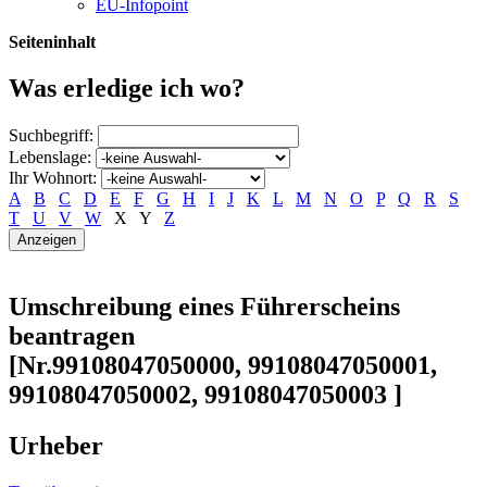
EU-Infopoint
Seiteninhalt
Was erledige ich wo?
Suchbegriff:
Lebenslage:
Ihr Wohnort:
A
B
C
D
E
F
G
H
I
J
K
L
M
N
O
P
Q
R
S
T
U
V
W
X
Y
Z
Umschreibung eines Führerscheins
beantragen
[Nr.99108047050000, 99108047050001,
99108047050002, 99108047050003 ]
Urheber