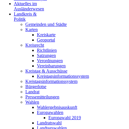
Aktuelles im
Ausländerwesen
Landkreis &
Politik
Gemeinden und Städte
Karten
Kreiskarte
Geoportal
Kreisrecht
Richtlinien
Satzungen
Verordnungen
Vereinbarungen
Kreistag & Ausschüsse
Kreistagsinformationssystem
Kreistagsinformationssystem
Bürgerlotse
Landrat
Pressemitteilungen
Wahlen
Wahlergebnisauskunft
Europawahlen
Europawahl 2019
Landratswahl
Landtagswahlen