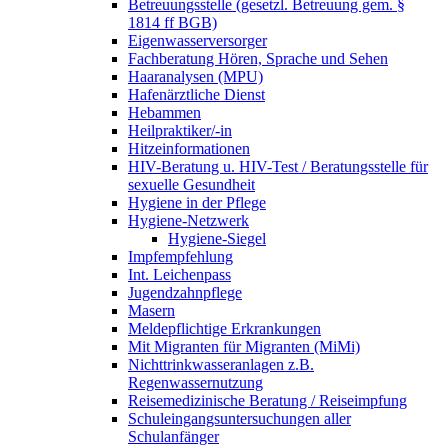
Betreuungsstelle (gesetzl. Betreuung gem. §
1814 ff BGB)
Eigenwasserversorger
Fachberatung Hören, Sprache und Sehen
Haaranalysen (MPU)
Hafenärztliche Dienst
Hebammen
Heilpraktiker/-in
Hitzeinformationen
HIV-Beratung u. HIV-Test / Beratungsstelle für
sexuelle Gesundheit
Hygiene in der Pflege
Hygiene-Netzwerk
Hygiene-Siegel
Impfempfehlung
Int. Leichenpass
Jugendzahnpflege
Masern
Meldepflichtige Erkrankungen
Mit Migranten für Migranten (MiMi)
Nichttrinkwasseranlagen z.B.
Regenwassernutzung
Reisemedizinische Beratung / Reiseimpfung
Schuleingangsuntersuchungen aller
Schulanfänger