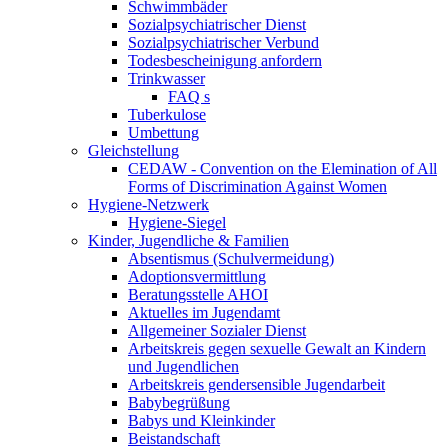
Schwimmbäder
Sozialpsychiatrischer Dienst
Sozialpsychiatrischer Verbund
Todesbescheinigung anfordern
Trinkwasser
FAQ s
Tuberkulose
Umbettung
Gleichstellung
CEDAW - Convention on the Elemination of All
Forms of Discrimination Against Women
Hygiene-Netzwerk
Hygiene-Siegel
Kinder, Jugendliche & Familien
Absentismus (Schulvermeidung)
Adoptionsvermittlung
Beratungsstelle AHOI
Aktuelles im Jugendamt
Allgemeiner Sozialer Dienst
Arbeitskreis gegen sexuelle Gewalt an Kindern
und Jugendlichen
Arbeitskreis gendersensible Jugendarbeit
Babybegrüßung
Babys und Kleinkinder
Beistandschaft