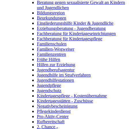
Beratung gegen sexualisierte Gewalt an Kindern
und Jugendlichen
Bildungsregion
Beurkundungen
Eingliederungshilfe Kinder & Jugendliche
Erziehungsberatung - Jugendberatung
Fachberatung für Kindertageseinrichtungen
Fachberatung für Kindertagespflege
Familienschulen
Familien-Wegweiser
Familienzentren
Frühe Hilfen
Hilfen zur Erziehung
Jugendberufsagentur
Jugendhilfe im Strafverfahren
Jugendhilfestationen
Jugendpflege
Jugendschutz
Kindertagespflege - Kostenübernahme
Kindertagesstätten - Zuschüsse
Negativbescheinigung
Pflegekinderdienst
Pro-Aktiv-Center
Rufbereitschaft
2. Chance -