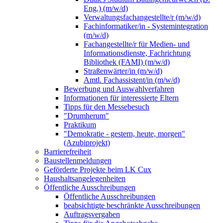
Eng.) (m/w/d)
Verwaltungsfachangestellte/r (m/w/d)
Fachinformatiker/in - Systemintegration
(m/w/d)
Fachangestellte/r für Medien- und
Informationsdienste, Fachrichtung
Bibliothek (FAMI) (m/w/d)
Straßenwärter/in (m/w/d)
Amtl. Fachassistent/in (m/w/d)
Bewerbung und Auswahlverfahren
Informationen für interessierte Eltern
Tipps für den Messebesuch
"Drumherum"
Praktikum
"Demokratie - gestern, heute, morgen"
(Azubiprojekt)
Barrierefreiheit
Baustellenmeldungen
Geförderte Projekte beim LK Cux
Haushaltsangelegenheiten
Öffentliche Ausschreibungen
Öffentliche Ausschreibungen
beabsichtigte beschränkte Ausschreibungen
Auftragsvergaben