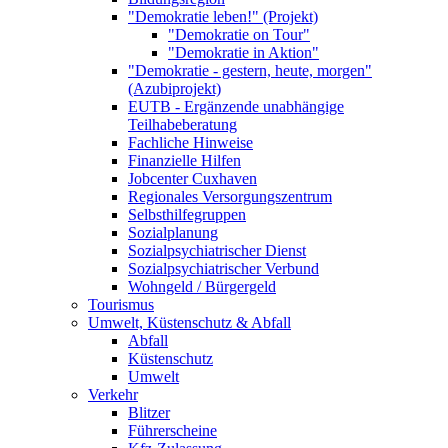
"Demokratie leben!" (Projekt)
"Demokratie on Tour"
"Demokratie in Aktion"
"Demokratie - gestern, heute, morgen"
(Azubiprojekt)
EUTB - Ergänzende unabhängige
Teilhabeberatung
Fachliche Hinweise
Finanzielle Hilfen
Jobcenter Cuxhaven
Regionales Versorgungszentrum
Selbsthilfegruppen
Sozialplanung
Sozialpsychiatrischer Dienst
Sozialpsychiatrischer Verbund
Wohngeld / Bürgergeld
Tourismus
Umwelt, Küstenschutz & Abfall
Abfall
Küstenschutz
Umwelt
Verkehr
Blitzer
Führerscheine