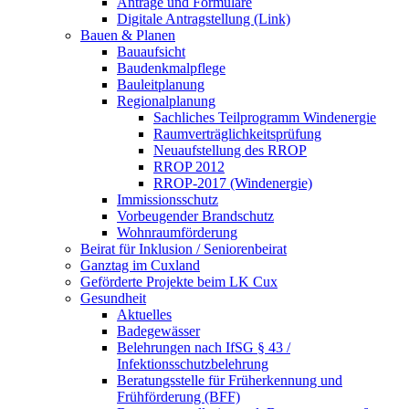
Anträge und Formulare
Digitale Antragstellung (Link)
Bauen & Planen
Bauaufsicht
Baudenkmalpflege
Bauleitplanung
Regionalplanung
Sachliches Teilprogramm Windenergie
Raumverträglichkeitsprüfung
Neuaufstellung des RROP
RROP 2012
RROP-2017 (Windenergie)
Immissionsschutz
Vorbeugender Brandschutz
Wohnraumförderung
Beirat für Inklusion / Seniorenbeirat
Ganztag im Cuxland
Geförderte Projekte beim LK Cux
Gesundheit
Aktuelles
Badegewässer
Belehrungen nach IfSG § 43 /
Infektionsschutzbelehrung
Beratungsstelle für Früherkennung und
Frühförderung (BFF)