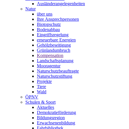
Ausländerangelegenheiten
Natur
über uns
Ihre Ansprechpersonen
Biotopschutz
Bodenabbau
Eingriffsregelung
erneuerbare Energien
Gehölzbeseitigung
Grünlandumbruch
Kompensation
Landschaftsplanung
Mooragentur
Naturschutzbeauftragte
Naturschutzstiftung
Projekte
Tiere
Wald
ÖPNV
Schulen & Sport
Aktuelles
Demokratieförderung
Bildungsregion
Erwachsenenbildung
Fahrbibliothek