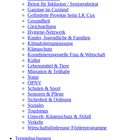
Beirat für Inklusion / Seniorenbeirat
Ganztag im Cuxland
Geförderte Projekte beim LK Cux
Gesundheit
Gleichstellung
Hygiene-Netzwerk
Kinder, Jugendliche & Familien
Klimafolgenanpassung
Klimaschutz
Koordinierungsstelle Frau & Wirtschaft
Kultur
Lebensmittel & Tiere
Migration & Teilhabe
Natur
ÖPNV
Schulen & Sport
Senioren & Pflege
Sicherheit & Ordnung
Soziales
Tourismus
Umwelt, Küstenschutz & Abfall
Verkehr
Wirtschaftsförderung/ Förderprogramme
Terminbuchungen