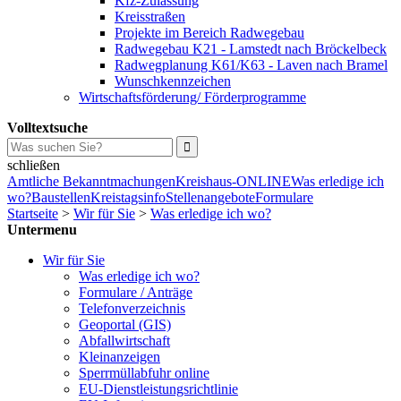
Kfz-Zulassung
Kreisstraßen
Projekte im Bereich Radwegebau
Radwegebau K21 - Lamstedt nach Bröckelbeck
Radwegplanung K61/K63 - Laven nach Bramel
Wunschkennzeichen
Wirtschaftsförderung/ Förderprogramme
Volltextsuche
schließen
Amtliche Bekanntmachungen
Kreishaus-ONLINE
Was erledige ich
wo?
Baustellen
Kreistagsinfo
Stellenangebote
Formulare
Startseite
>
Wir für Sie
>
Was erledige ich wo?
Untermenu
Wir für Sie
Was erledige ich wo?
Formulare / Anträge
Telefonverzeichnis
Geoportal (GIS)
Abfallwirtschaft
Kleinanzeigen
Sperrmüllabfuhr online
EU-Dienstleistungsrichtlinie