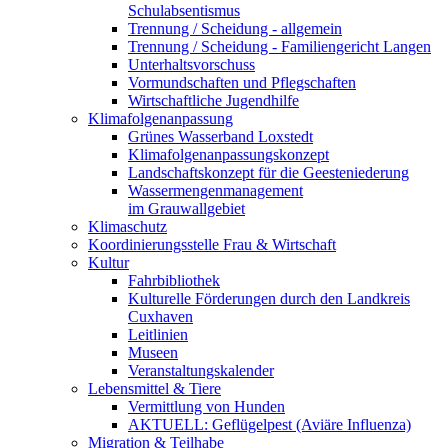
Schulabsentismus
Trennung / Scheidung - allgemein
Trennung / Scheidung - Familiengericht Langen
Unterhaltsvorschuss
Vormundschaften und Pflegschaften
Wirtschaftliche Jugendhilfe
Klimafolgenanpassung
Grünes Wasserband Loxstedt
Klimafolgenanpassungskonzept
Landschaftskonzept für die Geesteniederung
Wassermengenmanagement
im Grauwallgebiet
Klimaschutz
Koordinierungsstelle Frau & Wirtschaft
Kultur
Fahrbibliothek
Kulturelle Förderungen durch den Landkreis
Cuxhaven
Leitlinien
Museen
Veranstaltungskalender
Lebensmittel & Tiere
Vermittlung von Hunden
AKTUELL: Geflügelpest (Aviäre Influenza)
Migration & Teilhabe