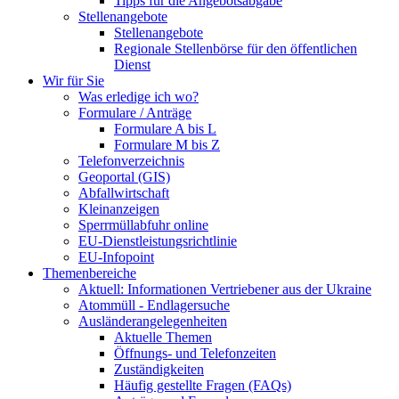
Tipps für die Angebotsabgabe
Stellenangebote
Stellenangebote
Regionale Stellenbörse für den öffentlichen
Dienst
Wir für Sie
Was erledige ich wo?
Formulare / Anträge
Formulare A bis L
Formulare M bis Z
Telefonverzeichnis
Geoportal (GIS)
Abfallwirtschaft
Kleinanzeigen
Sperrmüllabfuhr online
EU-Dienstleistungsrichtlinie
EU-Infopoint
Themenbereiche
Aktuell: Informationen Vertriebener aus der Ukraine
Atommüll - Endlagersuche
Ausländerangelegenheiten
Aktuelle Themen
Öffnungs- und Telefonzeiten
Zuständigkeiten
Häufig gestellte Fragen (FAQs)