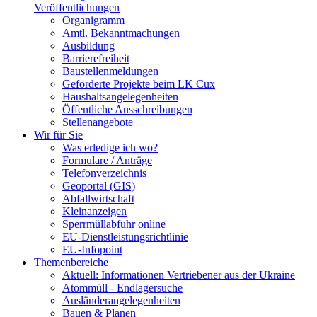
Veröffentlichungen
Organigramm
Amtl. Bekanntmachungen
Ausbildung
Barrierefreiheit
Baustellenmeldungen
Geförderte Projekte beim LK Cux
Haushaltsangelegenheiten
Öffentliche Ausschreibungen
Stellenangebote
Wir für Sie
Was erledige ich wo?
Formulare / Anträge
Telefonverzeichnis
Geoportal (GIS)
Abfallwirtschaft
Kleinanzeigen
Sperrmüllabfuhr online
EU-Dienstleistungsrichtlinie
EU-Infopoint
Themenbereiche
Aktuell: Informationen Vertriebener aus der Ukraine
Atommüll - Endlagersuche
Ausländerangelegenheiten
Bauen & Planen