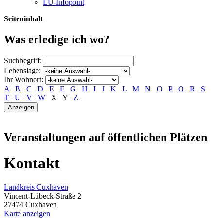
EU-Infopoint
Seiteninhalt
Was erledige ich wo?
Suchbegriff:
Lebenslage:
Ihr Wohnort:
A
B
C
D
E
F
G
H
I
J
K
L
M
N
O
P
Q
R
S
T
U
V
W
X
Y
Z
Veranstaltungen auf öffentlichen Plätzen
Kontakt
Landkreis Cuxhaven
Vincent-Lübeck-Straße 2
27474 Cuxhaven
Karte anzeigen