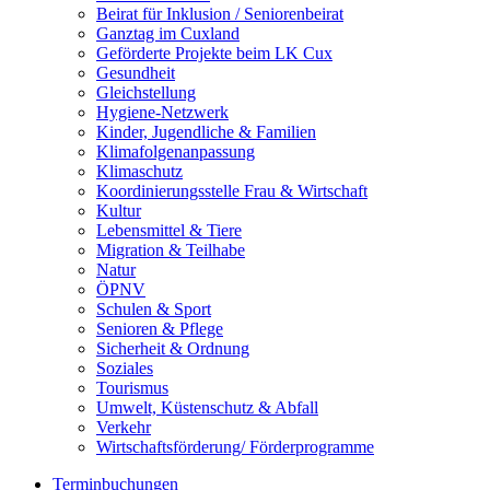
Beirat für Inklusion / Seniorenbeirat
Ganztag im Cuxland
Geförderte Projekte beim LK Cux
Gesundheit
Gleichstellung
Hygiene-Netzwerk
Kinder, Jugendliche & Familien
Klimafolgenanpassung
Klimaschutz
Koordinierungsstelle Frau & Wirtschaft
Kultur
Lebensmittel & Tiere
Migration & Teilhabe
Natur
ÖPNV
Schulen & Sport
Senioren & Pflege
Sicherheit & Ordnung
Soziales
Tourismus
Umwelt, Küstenschutz & Abfall
Verkehr
Wirtschaftsförderung/ Förderprogramme
Terminbuchungen