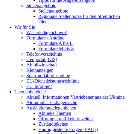
Tipps für die Angebotsabgabe
Stellenangebote
Stellenangebote
Regionale Stellenbörse für den öffentlichen
Dienst
Wir für Sie
Was erledige ich wo?
Formulare / Anträge
Formulare A bis L
Formulare M bis Z
Telefonverzeichnis
Geoportal (GIS)
Abfallwirtschaft
Kleinanzeigen
Sperrmüllabfuhr online
EU-Dienstleistungsrichtlinie
EU-Infopoint
Themenbereiche
Aktuell: Informationen Vertriebener aus der Ukraine
Atommüll - Endlagersuche
Ausländerangelegenheiten
Aktuelle Themen
Öffnungs- und Telefonzeiten
Zuständigkeiten
Häufig gestellte Fragen (FAQs)