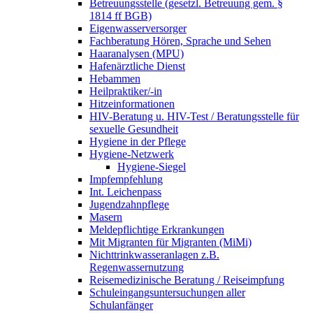
Betreuungsstelle (gesetzl. Betreuung gem. §
1814 ff BGB)
Eigenwasserversorger
Fachberatung Hören, Sprache und Sehen
Haaranalysen (MPU)
Hafenärztliche Dienst
Hebammen
Heilpraktiker/-in
Hitzeinformationen
HIV-Beratung u. HIV-Test / Beratungsstelle für
sexuelle Gesundheit
Hygiene in der Pflege
Hygiene-Netzwerk
Hygiene-Siegel
Impfempfehlung
Int. Leichenpass
Jugendzahnpflege
Masern
Meldepflichtige Erkrankungen
Mit Migranten für Migranten (MiMi)
Nichttrinkwasseranlagen z.B.
Regenwassernutzung
Reisemedizinische Beratung / Reiseimpfung
Schuleingangsuntersuchungen aller
Schulanfänger