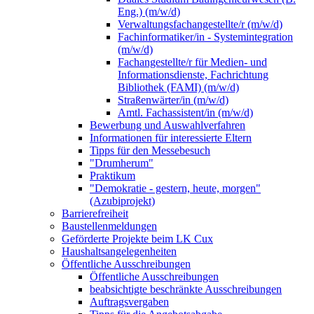
Eng.) (m/w/d)
Verwaltungsfachangestellte/r (m/w/d)
Fachinformatiker/in - Systemintegration
(m/w/d)
Fachangestellte/r für Medien- und
Informationsdienste, Fachrichtung
Bibliothek (FAMI) (m/w/d)
Straßenwärter/in (m/w/d)
Amtl. Fachassistent/in (m/w/d)
Bewerbung und Auswahlverfahren
Informationen für interessierte Eltern
Tipps für den Messebesuch
"Drumherum"
Praktikum
"Demokratie - gestern, heute, morgen"
(Azubiprojekt)
Barrierefreiheit
Baustellenmeldungen
Geförderte Projekte beim LK Cux
Haushaltsangelegenheiten
Öffentliche Ausschreibungen
Öffentliche Ausschreibungen
beabsichtigte beschränkte Ausschreibungen
Auftragsvergaben