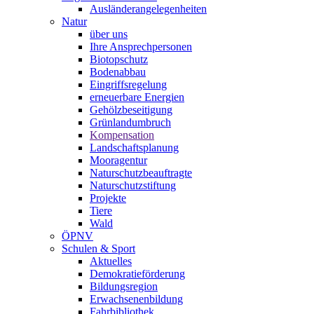
Ausländerangelegenheiten
Natur
über uns
Ihre Ansprechpersonen
Biotopschutz
Bodenabbau
Eingriffsregelung
erneuerbare Energien
Gehölzbeseitigung
Grünlandumbruch
Kompensation
Landschaftsplanung
Mooragentur
Naturschutzbeauftragte
Naturschutzstiftung
Projekte
Tiere
Wald
ÖPNV
Schulen & Sport
Aktuelles
Demokratieförderung
Bildungsregion
Erwachsenenbildung
Fahrbibliothek