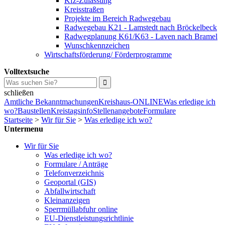
Kfz-Zulassung
Kreisstraßen
Projekte im Bereich Radwegebau
Radwegebau K21 - Lamstedt nach Bröckelbeck
Radwegplanung K61/K63 - Laven nach Bramel
Wunschkennzeichen
Wirtschaftsförderung/ Förderprogramme
Volltextsuche
schließen
Amtliche Bekanntmachungen
Kreishaus-ONLINE
Was erledige ich
wo?
Baustellen
Kreistagsinfo
Stellenangebote
Formulare
Startseite
>
Wir für Sie
>
Was erledige ich wo?
Untermenu
Wir für Sie
Was erledige ich wo?
Formulare / Anträge
Telefonverzeichnis
Geoportal (GIS)
Abfallwirtschaft
Kleinanzeigen
Sperrmüllabfuhr online
EU-Dienstleistungsrichtlinie