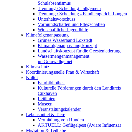
Schulabsentismus
Trennung / Scheidung - allgemein
Trennung / Scheidung - Familiengericht Langen
Unterhaltsvorschuss
Vormundschaften und Pflegschaften
Wirtschaftliche Jugendhilfe
Klimafolgenanpassung
Grünes Wasserband Loxstedt
Klimafolgenanpassungskonzept
Landschaftskonzept für die Geesteniederung
Wassermengenmanagement
im Grauwallgebiet
Klimaschutz
Koordinierungsstelle Frau & Wirtschaft
Kultur
Fahrbibliothek
Kulturelle Förderungen durch den Landkreis
Cuxhaven
Leitlinien
Museen
Veranstaltungskalender
Lebensmittel & Tiere
Vermittlung von Hunden
AKTUELL: Geflügelpest (Aviäre Influenza)
Migration & Teilhabe