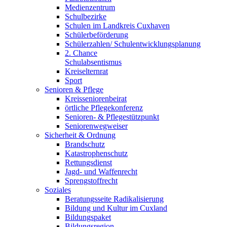
Medienzentrum
Schulbezirke
Schulen im Landkreis Cuxhaven
Schülerbeförderung
Schülerzahlen/ Schulentwicklungsplanung
2. Chance
Schulabsentismus
Kreiselternrat
Sport
Senioren & Pflege
Kreisseniorenbeirat
örtliche Pflegekonferenz
Senioren- & Pflegestützpunkt
Seniorenwegweiser
Sicherheit & Ordnung
Brandschutz
Katastrophenschutz
Rettungsdienst
Jagd- und Waffenrecht
Sprengstoffrecht
Soziales
Beratungsseite Radikalisierung
Bildung und Kultur im Cuxland
Bildungspaket
Bildungsregion