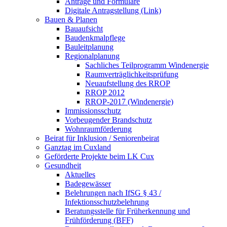
Anträge und Formulare
Digitale Antragstellung (Link)
Bauen & Planen
Bauaufsicht
Baudenkmalpflege
Bauleitplanung
Regionalplanung
Sachliches Teilprogramm Windenergie
Raumverträglichkeitsprüfung
Neuaufstellung des RROP
RROP 2012
RROP-2017 (Windenergie)
Immissionsschutz
Vorbeugender Brandschutz
Wohnraumförderung
Beirat für Inklusion / Seniorenbeirat
Ganztag im Cuxland
Geförderte Projekte beim LK Cux
Gesundheit
Aktuelles
Badegewässer
Belehrungen nach IfSG § 43 /
Infektionsschutzbelehrung
Beratungsstelle für Früherkennung und
Frühförderung (BFF)