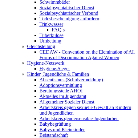
Schwimmbäder
Sozialpsychiatrischer Dienst
Sozialpsychiatrischer Verbund
Todesbescheinigung anfordern
Trinkwasser
FAQ s
Tuberkulose
Umbettung
Gleichstellung
CEDAW - Convention on the Elemination of All
Forms of Discrimination Against Women
Hygiene-Netzwerk
Hygiene-Siegel
Kinder, Jugendliche & Familien
Absentismus (Schulvermeidung)
Adoptionsvermittlung
Beratungsstelle AHOI
Aktuelles im Jugendamt
Allgemeiner Sozialer Dienst
Arbeitskreis gegen sexuelle Gewalt an Kindern
und Jugendlichen
Arbeitskreis gendersensible Jugendarbeit
Babybegrüßung
Babys und Kleinkinder
Beistandschaft