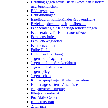
Beratung gegen sexualisierte Gewalt an Kindern
und Jugendlichen
Bildungsregion
Beurkundungen
Eingliederungshilfe Kinder & Jugendliche
Erziehungsberatung - Jugendberatung
Fachberatung für Kindertageseinrichtungen
Fachberatung für Kindertagespflege
Familienschulen
Familien-Wegweiser
Familienzentren
Frühe Hilfen
Hilfen zur Erziehung
Jugendberufsagentur
Jugendhilfe im Strafverfahren
Jugendhilfestationen
Jugendpflege
Jugendschutz
Kindertagespflege - Kostenübernahme
Kindertagesstätten - Zuschüsse
Negativbescheinigung
Pflegekinderdienst
Pro-Aktiv-Center
Rufbereitschaft
2. Chance -