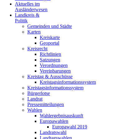
Aktuelles im
Ausländerwesen
Landkreis &
Politik
Gemeinden und Städte
Karten
Kreiskarte
Geoportal
Kreisrecht
Richtlinien
Satzungen
Verordnungen
Vereinbarungen
Kreistag & Ausschüsse
Kreistagsinformationssystem
Kreistagsinformationssystem
Bürgerlotse
Landrat
Pressemitteilungen
Wahlen
Wahlergebnisauskunft
Europawahlen
Europawahl 2019
Landratswahl
Landtagswahlen