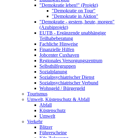
"Demokratie leben!" (Projekt)
"Demokratie on Tour"
"Demokratie in Aktion"
"Demokratie - gestern, heute, morgen"
(Azubiprojekt)
EUTB - Ergänzende unabhängige
Teilhabeberatung
Fachliche Hinweise
Finanzielle Hilfen
Jobcenter Cuxhaven
Regionales Versorgungszentrum
Selbsthilfegruppen
Sozialplanung
Sozialpsychiatrischer Dienst
Sozialpsychiatrischer Verbund
Wohngeld / Bürgergeld
Tourismus
Umwelt, Küstenschutz & Abfall
Abfall
Küstenschutz
Umwelt
Verkehr
Blitzer
Führerscheine