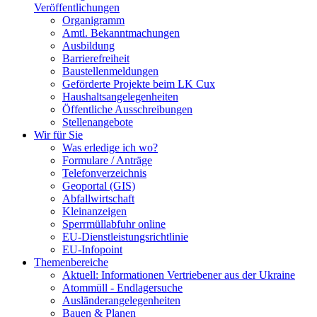
Veröffentlichungen
Organigramm
Amtl. Bekanntmachungen
Ausbildung
Barrierefreiheit
Baustellenmeldungen
Geförderte Projekte beim LK Cux
Haushaltsangelegenheiten
Öffentliche Ausschreibungen
Stellenangebote
Wir für Sie
Was erledige ich wo?
Formulare / Anträge
Telefonverzeichnis
Geoportal (GIS)
Abfallwirtschaft
Kleinanzeigen
Sperrmüllabfuhr online
EU-Dienstleistungsrichtlinie
EU-Infopoint
Themenbereiche
Aktuell: Informationen Vertriebener aus der Ukraine
Atommüll - Endlagersuche
Ausländerangelegenheiten
Bauen & Planen