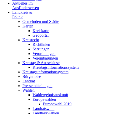
Aktuelles im
Ausländerwesen
Landkreis &
Politik
Gemeinden und Städte
Karten
Kreiskarte
Geoportal
Kreisrecht
Richtlinien
Satzungen
Verordnungen
Vereinbarungen
Kreistag & Ausschüsse
Kreistagsinformationssystem
Kreistagsinformationssystem
Bürgerlotse
Landrat
Pressemitteilungen
Wahlen
Wahlergebnisauskunft
Europawahlen
Europawahl 2019
Landratswahl
Landtagswahlen