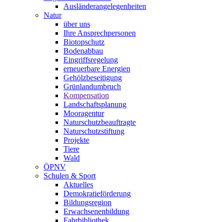
Ausländerangelegenheiten
Natur
über uns
Ihre Ansprechpersonen
Biotopschutz
Bodenabbau
Eingriffsregelung
erneuerbare Energien
Gehölzbeseitigung
Grünlandumbruch
Kompensation
Landschaftsplanung
Mooragentur
Naturschutzbeauftragte
Naturschutzstiftung
Projekte
Tiere
Wald
ÖPNV
Schulen & Sport
Aktuelles
Demokratieförderung
Bildungsregion
Erwachsenenbildung
Fahrbibliothek