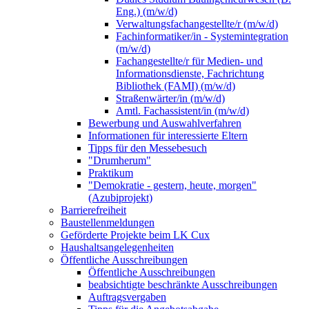
Eng.) (m/w/d)
Verwaltungsfachangestellte/r (m/w/d)
Fachinformatiker/in - Systemintegration
(m/w/d)
Fachangestellte/r für Medien- und
Informationsdienste, Fachrichtung
Bibliothek (FAMI) (m/w/d)
Straßenwärter/in (m/w/d)
Amtl. Fachassistent/in (m/w/d)
Bewerbung und Auswahlverfahren
Informationen für interessierte Eltern
Tipps für den Messebesuch
"Drumherum"
Praktikum
"Demokratie - gestern, heute, morgen"
(Azubiprojekt)
Barrierefreiheit
Baustellenmeldungen
Geförderte Projekte beim LK Cux
Haushaltsangelegenheiten
Öffentliche Ausschreibungen
Öffentliche Ausschreibungen
beabsichtigte beschränkte Ausschreibungen
Auftragsvergaben