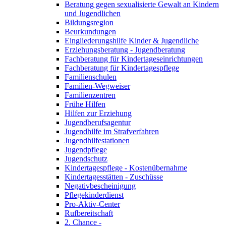
Beratung gegen sexualisierte Gewalt an Kindern
und Jugendlichen
Bildungsregion
Beurkundungen
Eingliederungshilfe Kinder & Jugendliche
Erziehungsberatung - Jugendberatung
Fachberatung für Kindertageseinrichtungen
Fachberatung für Kindertagespflege
Familienschulen
Familien-Wegweiser
Familienzentren
Frühe Hilfen
Hilfen zur Erziehung
Jugendberufsagentur
Jugendhilfe im Strafverfahren
Jugendhilfestationen
Jugendpflege
Jugendschutz
Kindertagespflege - Kostenübernahme
Kindertagesstätten - Zuschüsse
Negativbescheinigung
Pflegekinderdienst
Pro-Aktiv-Center
Rufbereitschaft
2. Chance -