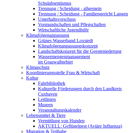
Schulabsentismus
Trennung / Scheidung - allgemein
Trennung / Scheidung - Familiengericht Langen
Unterhaltsvorschuss
Vormundschaften und Pflegschaften
Wirtschaftliche Jugendhilfe
Klimafolgenanpassung
Grünes Wasserband Loxstedt
Klimafolgenanpassungskonzept
Landschaftskonzept für die Geesteniederung
Wassermengenmanagement
im Grauwallgebiet
Klimaschutz
Koordinierungsstelle Frau & Wirtschaft
Kultur
Fahrbibliothek
Kulturelle Förderungen durch den Landkreis
Cuxhaven
Leitlinien
Museen
Veranstaltungskalender
Lebensmittel & Tiere
Vermittlung von Hunden
AKTUELL: Geflügelpest (Aviäre Influenza)
Migration & Teilhabe