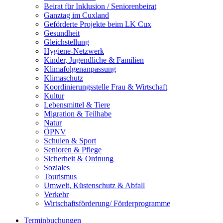
Beirat für Inklusion / Seniorenbeirat
Ganztag im Cuxland
Geförderte Projekte beim LK Cux
Gesundheit
Gleichstellung
Hygiene-Netzwerk
Kinder, Jugendliche & Familien
Klimafolgenanpassung
Klimaschutz
Koordinierungsstelle Frau & Wirtschaft
Kultur
Lebensmittel & Tiere
Migration & Teilhabe
Natur
ÖPNV
Schulen & Sport
Senioren & Pflege
Sicherheit & Ordnung
Soziales
Tourismus
Umwelt, Küstenschutz & Abfall
Verkehr
Wirtschaftsförderung/ Förderprogramme
Terminbuchungen