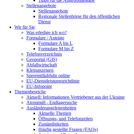
Tipps für die Angebotsabgabe
Stellenangebote
Stellenangebote
Regionale Stellenbörse für den öffentlichen
Dienst
Wir für Sie
Was erledige ich wo?
Formulare / Anträge
Formulare A bis L
Formulare M bis Z
Telefonverzeichnis
Geoportal (GIS)
Abfallwirtschaft
Kleinanzeigen
Sperrmüllabfuhr online
EU-Dienstleistungsrichtlinie
EU-Infopoint
Themenbereiche
Aktuell: Informationen Vertriebener aus der Ukraine
Atommüll - Endlagersuche
Ausländerangelegenheiten
Aktuelle Themen
Öffnungs- und Telefonzeiten
Zuständigkeiten
Häufig gestellte Fragen (FAQs)