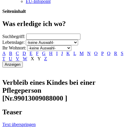
EU-Infopoint
Seiteninhalt
Was erledige ich wo?
Suchbegriff:
Lebenslage:
Ihr Wohnort:
A
B
C
D
E
F
G
H
I
J
K
L
M
N
O
P
Q
R
S
T
U
V
W
X
Y
Z
Verbleib eines Kindes bei einer
Pflegeperson
[Nr.99013009088000 ]
Teaser
Text überspringen