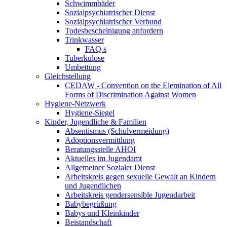
Schwimmbäder
Sozialpsychiatrischer Dienst
Sozialpsychiatrischer Verbund
Todesbescheinigung anfordern
Trinkwasser
FAQ s
Tuberkulose
Umbettung
Gleichstellung
CEDAW - Convention on the Elemination of All
Forms of Discrimination Against Women
Hygiene-Netzwerk
Hygiene-Siegel
Kinder, Jugendliche & Familien
Absentismus (Schulvermeidung)
Adoptionsvermittlung
Beratungsstelle AHOI
Aktuelles im Jugendamt
Allgemeiner Sozialer Dienst
Arbeitskreis gegen sexuelle Gewalt an Kindern
und Jugendlichen
Arbeitskreis gendersensible Jugendarbeit
Babybegrüßung
Babys und Kleinkinder
Beistandschaft