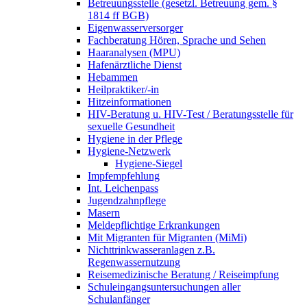
Betreuungsstelle (gesetzl. Betreuung gem. §
1814 ff BGB)
Eigenwasserversorger
Fachberatung Hören, Sprache und Sehen
Haaranalysen (MPU)
Hafenärztliche Dienst
Hebammen
Heilpraktiker/-in
Hitzeinformationen
HIV-Beratung u. HIV-Test / Beratungsstelle für
sexuelle Gesundheit
Hygiene in der Pflege
Hygiene-Netzwerk
Hygiene-Siegel
Impfempfehlung
Int. Leichenpass
Jugendzahnpflege
Masern
Meldepflichtige Erkrankungen
Mit Migranten für Migranten (MiMi)
Nichttrinkwasseranlagen z.B.
Regenwassernutzung
Reisemedizinische Beratung / Reiseimpfung
Schuleingangsuntersuchungen aller
Schulanfänger