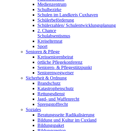
Medienzentrum
Schulbezirke
Schulen im Landkreis Cuxhaven
Schülerbeförderung
Schülerzahlen/ Schulentwicklungsplanung
2. Chance
Schulabsentismus
Kreiselternrat
Sport
Senioren & Pflege
Kreisseniorenbeirat
örtliche Pflegekonferenz
Senioren- & Pflegestützpunkt
Seniorenwegweiser
Sicherheit & Ordnung
Brandschutz
Katastrophenschutz
Rettungsdienst
Jagd- und Waffenrecht
Sprengstoffrecht
Soziales
Beratungsseite Radikalisierung
Bildung und Kultur im Cuxland
Bildungspaket
Bildungsregion