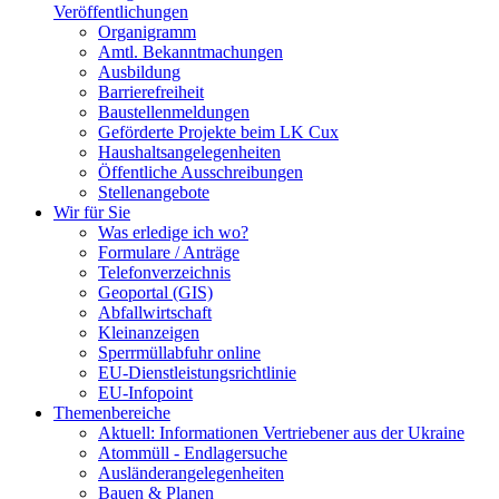
Veröffentlichungen
Organigramm
Amtl. Bekanntmachungen
Ausbildung
Barrierefreiheit
Baustellenmeldungen
Geförderte Projekte beim LK Cux
Haushaltsangelegenheiten
Öffentliche Ausschreibungen
Stellenangebote
Wir für Sie
Was erledige ich wo?
Formulare / Anträge
Telefonverzeichnis
Geoportal (GIS)
Abfallwirtschaft
Kleinanzeigen
Sperrmüllabfuhr online
EU-Dienstleistungsrichtlinie
EU-Infopoint
Themenbereiche
Aktuell: Informationen Vertriebener aus der Ukraine
Atommüll - Endlagersuche
Ausländerangelegenheiten
Bauen & Planen