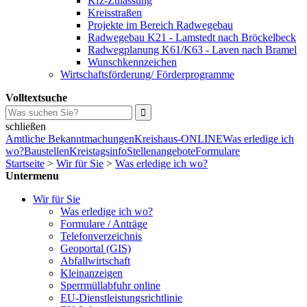
Kfz-Zulassung
Kreisstraßen
Projekte im Bereich Radwegebau
Radwegebau K21 - Lamstedt nach Bröckelbeck
Radwegplanung K61/K63 - Laven nach Bramel
Wunschkennzeichen
Wirtschaftsförderung/ Förderprogramme
Volltextsuche
schließen
Amtliche Bekanntmachungen
Kreishaus-ONLINE
Was erledige ich
wo?
Baustellen
Kreistagsinfo
Stellenangebote
Formulare
Startseite
>
Wir für Sie
>
Was erledige ich wo?
Untermenu
Wir für Sie
Was erledige ich wo?
Formulare / Anträge
Telefonverzeichnis
Geoportal (GIS)
Abfallwirtschaft
Kleinanzeigen
Sperrmüllabfuhr online
EU-Dienstleistungsrichtlinie