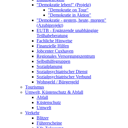
"Demokratie leben!" (Projekt)
"Demokratie on Tour"
"Demokratie in Aktion"
"Demokratie - gestern, heute, morgen"
(Azubiprojekt)
EUTB - Ergänzende unabhängige
Teilhabeberatung
Fachliche Hinweise
Finanzielle Hilfen
Jobcenter Cuxhaven
Regionales Versorgungszentrum
Selbsthilfegruppen
Sozialplanung
Sozialpsychiatrischer Dienst
Sozialpsychiatrischer Verbund
Wohngeld / Bürgergeld
Tourismus
Umwelt, Küstenschutz & Abfall
Abfall
Küstenschutz
Umwelt
Verkehr
Blitzer
Führerscheine