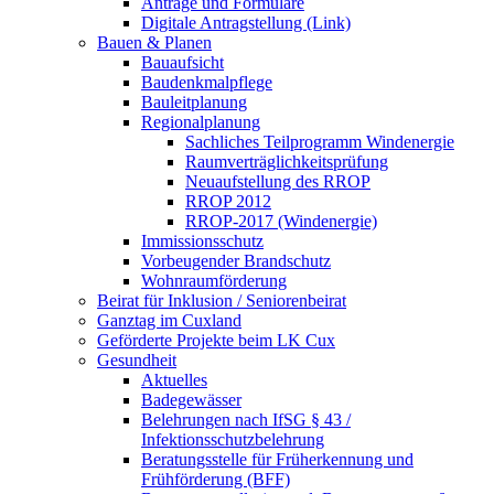
Anträge und Formulare
Digitale Antragstellung (Link)
Bauen & Planen
Bauaufsicht
Baudenkmalpflege
Bauleitplanung
Regionalplanung
Sachliches Teilprogramm Windenergie
Raumverträglichkeitsprüfung
Neuaufstellung des RROP
RROP 2012
RROP-2017 (Windenergie)
Immissionsschutz
Vorbeugender Brandschutz
Wohnraumförderung
Beirat für Inklusion / Seniorenbeirat
Ganztag im Cuxland
Geförderte Projekte beim LK Cux
Gesundheit
Aktuelles
Badegewässer
Belehrungen nach IfSG § 43 /
Infektionsschutzbelehrung
Beratungsstelle für Früherkennung und
Frühförderung (BFF)