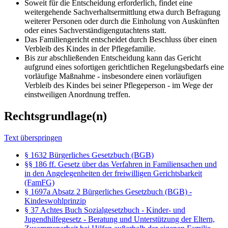
Soweit für die Entscheidung erforderlich, findet eine
weitergehende Sachverhaltsermittlung etwa durch Befragung
weiterer Personen oder durch die Einholung von Auskünften
oder eines Sachverständigengutachtens statt.
Das Familiengericht entscheidet durch Beschluss über einen
Verbleib des Kindes in der Pflegefamilie.
Bis zur abschließenden Entscheidung kann das Gericht
aufgrund eines sofortigen gerichtlichen Regelungsbedarfs eine
vorläufige Maßnahme - insbesondere einen vorläufigen
Verbleib des Kindes bei seiner Pflegeperson - im Wege der
einstweiligen Anordnung treffen.
Rechtsgrundlage(n)
Text überspringen
§ 1632 Bürgerliches Gesetzbuch (BGB)
§§ 186 ff. Gesetz über das Verfahren in Familiensachen und
in den Angelegenheiten der freiwilligen Gerichtsbarkeit
(FamFG)
§ 1697a Absatz 2 Bürgerliches Gesetzbuch (BGB) -
Kindeswohlprinzip
§ 37 Achtes Buch Sozialgesetzbuch - Kinder- und
Jugendhilfegesetz - Beratung und Unterstützung der Eltern,