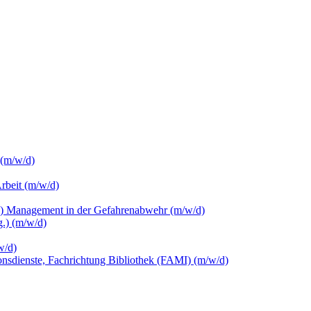
 (m/w/d)
Arbeit (m/w/d)
c.) Management in der Gefahrenabwehr (m/w/d)
.) (m/w/d)
w/d)
ionsdienste, Fachrichtung Bibliothek (FAMI) (m/w/d)