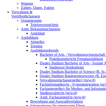
Wappen
Zahlen, Daten, Fakten
Verwaltung &
Veröffentlichungen
Organigramm
Telefonverzeichnis
Amtl. Bekanntmachungen
Amtsblatt
Ausbildung
Aktuelles
Termine
Ausbildungsberufe
Bachelor of Arts - Verwaltungswissenschaft
Praktikumsbericht Fremdausbildung
Duales Studium Bachelor of Arts - Soziale 
Studienort Heidenheim
Duales Studium Bachelor of Science (B. S
Duales Studium Bauingenieurwesen (B. Eng
Verwaltungsfachangestellte/r (m/w/d)
Fachinformatiker/in - Systemintegration (m/
Fachangestellte/r für Medien- und Informat
Straßenwärter/in (m/w/d)
Amtl. Fachassistent/in (m/w/d)
Bewerbung und Auswahlverfahren
Informationen für interessierte Eltern