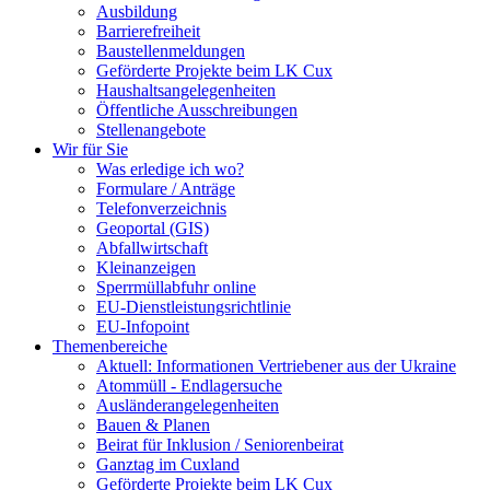
Ausbildung
Barrierefreiheit
Baustellenmeldungen
Geförderte Projekte beim LK Cux
Haushaltsangelegenheiten
Öffentliche Ausschreibungen
Stellenangebote
Wir für Sie
Was erledige ich wo?
Formulare / Anträge
Telefonverzeichnis
Geoportal (GIS)
Abfallwirtschaft
Kleinanzeigen
Sperrmüllabfuhr online
EU-Dienstleistungsrichtlinie
EU-Infopoint
Themenbereiche
Aktuell: Informationen Vertriebener aus der Ukraine
Atommüll - Endlagersuche
Ausländerangelegenheiten
Bauen & Planen
Beirat für Inklusion / Seniorenbeirat
Ganztag im Cuxland
Geförderte Projekte beim LK Cux