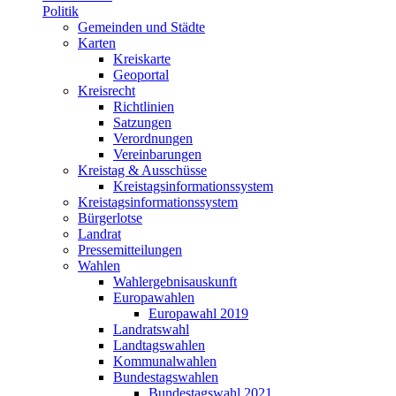
Politik
Gemeinden und Städte
Karten
Kreiskarte
Geoportal
Kreisrecht
Richtlinien
Satzungen
Verordnungen
Vereinbarungen
Kreistag & Ausschüsse
Kreistagsinformationssystem
Kreistagsinformationssystem
Bürgerlotse
Landrat
Pressemitteilungen
Wahlen
Wahlergebnisauskunft
Europawahlen
Europawahl 2019
Landratswahl
Landtagswahlen
Kommunalwahlen
Bundestagswahlen
Bundestagswahl 2021