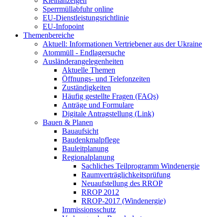
Kleinanzeigen
Sperrmüllabfuhr online
EU-Dienstleistungsrichtlinie
EU-Infopoint
Themenbereiche
Aktuell: Informationen Vertriebener aus der Ukraine
Atommüll - Endlagersuche
Ausländerangelegenheiten
Aktuelle Themen
Öffnungs- und Telefonzeiten
Zuständigkeiten
Häufig gestellte Fragen (FAQs)
Anträge und Formulare
Digitale Antragstellung (Link)
Bauen & Planen
Bauaufsicht
Baudenkmalpflege
Bauleitplanung
Regionalplanung
Sachliches Teilprogramm Windenergie
Raumverträglichkeitsprüfung
Neuaufstellung des RROP
RROP 2012
RROP-2017 (Windenergie)
Immissionsschutz