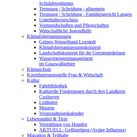
Schulabsentismus
Trennung / Scheidung - allgemein
Trennung / Scheidung - Familiengericht Langen
Unterhaltsvorschuss
Vormundschaften und Pflegschaften
Wirtschaftliche Jugendhilfe
Klimafolgenanpassung
Grünes Wasserband Loxstedt
Klimafolgenanpassungskonzept
Landschaftskonzept für die Geesteniederung
Wassermengenmanagement
im Grauwallgebiet
Klimaschutz
Koordinierungsstelle Frau & Wirtschaft
Kultur
Fahrbibliothek
Kulturelle Förderungen durch den Landkreis
Cuxhaven
Leitlinien
Museen
Veranstaltungskalender
Lebensmittel & Tiere
Vermittlung von Hunden
AKTUELL: Geflügelpest (Aviäre Influenza)
Migration & Teilhabe