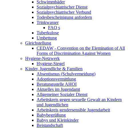
Schwimmbäder
Sozialpsychiatrischer Dienst
Sozialpsychiatrischer Verbund
Todesbescheinigung anfordern
Trinkwasser
FAQ s
Tuberkulose
Umbettung
Gleichstellung
CEDAW - Convention on the Elemination of All
Forms of Discrimination Against Women
Hygiene-Netzwerk
Hygiene-Siegel
Kinder, Jugendliche & Familien
Absentismus (Schulvermeidung)
Adoptionsvermittlung
Beratungsstelle AHOI
Aktuelles im Jugendamt
Allgemeiner Sozialer Dienst
Arbeitskreis gegen sexuelle Gewalt an Kindern
und Jugendlichen
Arbeitskreis gendersensible Jugendarbeit
Babybegrüßung
Babys und Kleinkinder
Beistandschaft