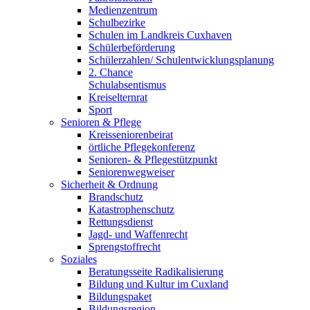
Medienzentrum
Schulbezirke
Schulen im Landkreis Cuxhaven
Schülerbeförderung
Schülerzahlen/ Schulentwicklungsplanung
2. Chance
Schulabsentismus
Kreiselternrat
Sport
Senioren & Pflege
Kreisseniorenbeirat
örtliche Pflegekonferenz
Senioren- & Pflegestützpunkt
Seniorenwegweiser
Sicherheit & Ordnung
Brandschutz
Katastrophenschutz
Rettungsdienst
Jagd- und Waffenrecht
Sprengstoffrecht
Soziales
Beratungsseite Radikalisierung
Bildung und Kultur im Cuxland
Bildungspaket
Bildungsregion