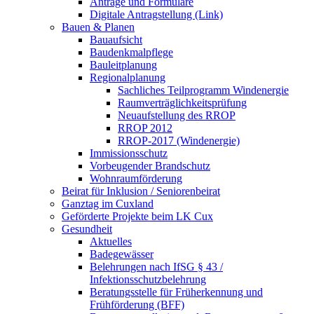
Anträge und Formulare
Digitale Antragstellung (Link)
Bauen & Planen
Bauaufsicht
Baudenkmalpflege
Bauleitplanung
Regionalplanung
Sachliches Teilprogramm Windenergie
Raumverträglichkeitsprüfung
Neuaufstellung des RROP
RROP 2012
RROP-2017 (Windenergie)
Immissionsschutz
Vorbeugender Brandschutz
Wohnraumförderung
Beirat für Inklusion / Seniorenbeirat
Ganztag im Cuxland
Geförderte Projekte beim LK Cux
Gesundheit
Aktuelles
Badegewässer
Belehrungen nach IfSG § 43 /
Infektionsschutzbelehrung
Beratungsstelle für Früherkennung und
Frühförderung (BFF)