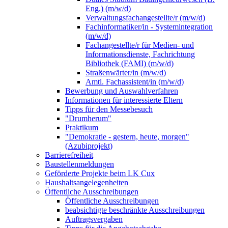
Eng.) (m/w/d)
Verwaltungsfachangestellte/r (m/w/d)
Fachinformatiker/in - Systemintegration
(m/w/d)
Fachangestellte/r für Medien- und
Informationsdienste, Fachrichtung
Bibliothek (FAMI) (m/w/d)
Straßenwärter/in (m/w/d)
Amtl. Fachassistent/in (m/w/d)
Bewerbung und Auswahlverfahren
Informationen für interessierte Eltern
Tipps für den Messebesuch
"Drumherum"
Praktikum
"Demokratie - gestern, heute, morgen"
(Azubiprojekt)
Barrierefreiheit
Baustellenmeldungen
Geförderte Projekte beim LK Cux
Haushaltsangelegenheiten
Öffentliche Ausschreibungen
Öffentliche Ausschreibungen
beabsichtigte beschränkte Ausschreibungen
Auftragsvergaben