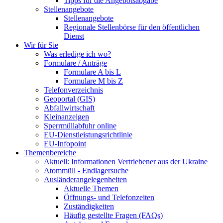
Tipps für die Angebotsabgabe
Stellenangebote
Stellenangebote
Regionale Stellenbörse für den öffentlichen
Dienst
Wir für Sie
Was erledige ich wo?
Formulare / Anträge
Formulare A bis L
Formulare M bis Z
Telefonverzeichnis
Geoportal (GIS)
Abfallwirtschaft
Kleinanzeigen
Sperrmüllabfuhr online
EU-Dienstleistungsrichtlinie
EU-Infopoint
Themenbereiche
Aktuell: Informationen Vertriebener aus der Ukraine
Atommüll - Endlagersuche
Ausländerangelegenheiten
Aktuelle Themen
Öffnungs- und Telefonzeiten
Zuständigkeiten
Häufig gestellte Fragen (FAQs)