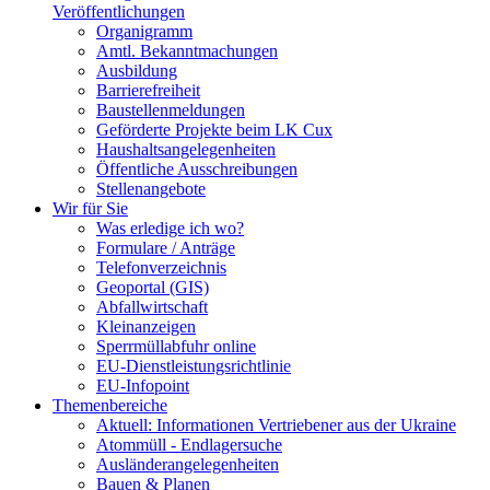
Veröffentlichungen
Organigramm
Amtl. Bekanntmachungen
Ausbildung
Barrierefreiheit
Baustellenmeldungen
Geförderte Projekte beim LK Cux
Haushaltsangelegenheiten
Öffentliche Ausschreibungen
Stellenangebote
Wir für Sie
Was erledige ich wo?
Formulare / Anträge
Telefonverzeichnis
Geoportal (GIS)
Abfallwirtschaft
Kleinanzeigen
Sperrmüllabfuhr online
EU-Dienstleistungsrichtlinie
EU-Infopoint
Themenbereiche
Aktuell: Informationen Vertriebener aus der Ukraine
Atommüll - Endlagersuche
Ausländerangelegenheiten
Bauen & Planen