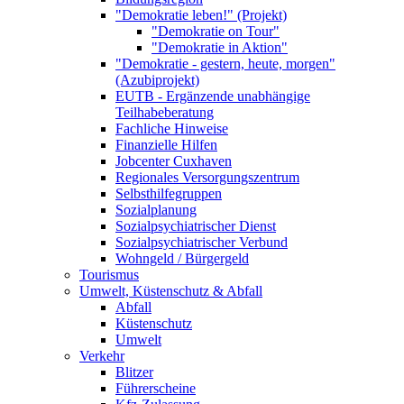
"Demokratie leben!" (Projekt)
"Demokratie on Tour"
"Demokratie in Aktion"
"Demokratie - gestern, heute, morgen"
(Azubiprojekt)
EUTB - Ergänzende unabhängige
Teilhabeberatung
Fachliche Hinweise
Finanzielle Hilfen
Jobcenter Cuxhaven
Regionales Versorgungszentrum
Selbsthilfegruppen
Sozialplanung
Sozialpsychiatrischer Dienst
Sozialpsychiatrischer Verbund
Wohngeld / Bürgergeld
Tourismus
Umwelt, Küstenschutz & Abfall
Abfall
Küstenschutz
Umwelt
Verkehr
Blitzer
Führerscheine