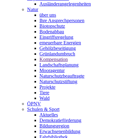
Ausländerangelegenheiten
Natur
über uns
Ihre Ansprechpersonen
Biotopschutz
Bodenabbau
Eingriffsregelung
erneuerbare Energien
Gehölzbeseitigung
Grünlandumbruch
Kompensation
Landschaftsplanung
Mooragentur
Naturschutzbeauftragte
Naturschutzstiftung
Projekte
Tiere
Wald
ÖPNV
Schulen & Sport
Aktuelles
Demokratieförderung
Bildungsregion
Erwachsenenbildung
Fahrbibliothek