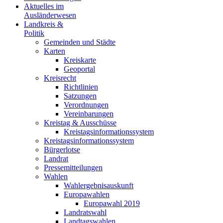
Aktuelles im
Ausländerwesen
Landkreis &
Politik
Gemeinden und Städte
Karten
Kreiskarte
Geoportal
Kreisrecht
Richtlinien
Satzungen
Verordnungen
Vereinbarungen
Kreistag & Ausschüsse
Kreistagsinformationssystem
Kreistagsinformationssystem
Bürgerlotse
Landrat
Pressemitteilungen
Wahlen
Wahlergebnisauskunft
Europawahlen
Europawahl 2019
Landratswahl
Landtagswahlen