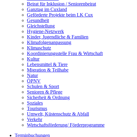
Beirat für Inklusion / Seniorenbeirat
Ganztag im Cuxland
Geförderte Projekte beim LK Cux
Gesundheit
Gleichstellung
Hygiene-Netzwerk
Kinder, Jugendliche & Familien
Klimafolgenanpassung
Klimaschutz
Koordinierungsstelle Frau & Wirtschaft
Kultur
Lebensmittel & Tiere
Migration & Teilhabe
Natur
ÖPNV
Schulen & Sport
Senioren & Pflege
Sicherheit & Ordnung
Soziales
Tourismus
Umwelt, Küstenschutz & Abfall
Verkehr
Wirtschaftsförderung/ Förderprogramme
Terminbuchungen