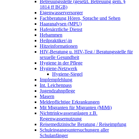
Betreuungsstelle (gesetzl. Betreuung gem. §
1814 ff BGB)
Eigenwasserversorger
Fachberatung Hören, Sprache und Sehen
Haaranalysen (MPU)
Hafenärztliche Dienst
Hebammen
Heilpraktiker/-in
Hitzeinformationen
HIV-Beratung u. HIV-Test / Beratungsstelle für
sexuelle Gesundheit
Hygiene in der Pflege
Hygiene-Netzwerk
Hygiene-Siegel
Impfempfehlung
Int. Leichenpass
Jugendzahnpflege
Masern
Meldepflichtige Erkrankungen
Mit Migranten für Migranten (MiMi)
Nichttrinkwasseranlagen z.B.
Regenwassernutzung
Reisemedizinische Beratung / Reiseimpfung
Schuleingangsuntersuchungen aller
Schulanfänger