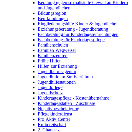
Beratung gegen sexualisierte Gewalt an Kindern
und Jugendlichen
Bildungsregion
Beurkundungen
Eingliederungshilfe Kinder & Jugendliche
Erziehungsberatung - Jugendberatung
Fachberatung für Kindertageseinrichtungen
Fachberatung für Kindertagespflege
Familienschulen
Familien-Wegweiser
Familienzentren
Frühe Hilfen
Hilfen zur Erziehung
Jugendberufsagentur
Jugendhilfe im Strafverfahren
Jugendhilfestationen
Jugendpflege
Jugendschutz
Kindertagespflege - Kostenübernahme
Kindertagesstätten - Zuschüsse
Negativbescheinigung
Pflegekinderdienst
Pro-Aktiv-Center
Rufbereitschaft
2. Chance -