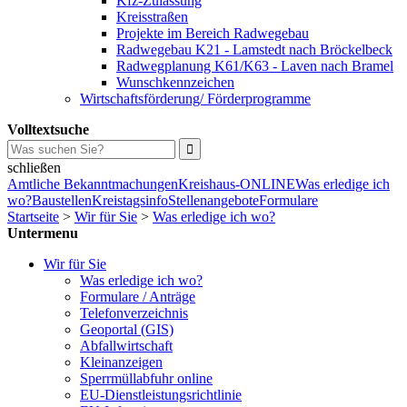
Kfz-Zulassung
Kreisstraßen
Projekte im Bereich Radwegebau
Radwegebau K21 - Lamstedt nach Bröckelbeck
Radwegplanung K61/K63 - Laven nach Bramel
Wunschkennzeichen
Wirtschaftsförderung/ Förderprogramme
Volltextsuche
schließen
Amtliche Bekanntmachungen
Kreishaus-ONLINE
Was erledige ich
wo?
Baustellen
Kreistagsinfo
Stellenangebote
Formulare
Startseite
>
Wir für Sie
>
Was erledige ich wo?
Untermenu
Wir für Sie
Was erledige ich wo?
Formulare / Anträge
Telefonverzeichnis
Geoportal (GIS)
Abfallwirtschaft
Kleinanzeigen
Sperrmüllabfuhr online
EU-Dienstleistungsrichtlinie