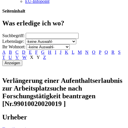
EU-Infopoint
Seiteninhalt
Was erledige ich wo?
Suchbegriff:
Lebenslage:
Ihr Wohnort:
A
B
C
D
E
F
G
H
I
J
K
L
M
N
O
P
Q
R
S
T
U
V
W
X
Y
Z
Verlängerung einer Aufenthaltserlaubnis
zur Arbeitsplatzsuche nach
Forschungstätigkeit beantragen
[Nr.99010020020019 ]
Urheber