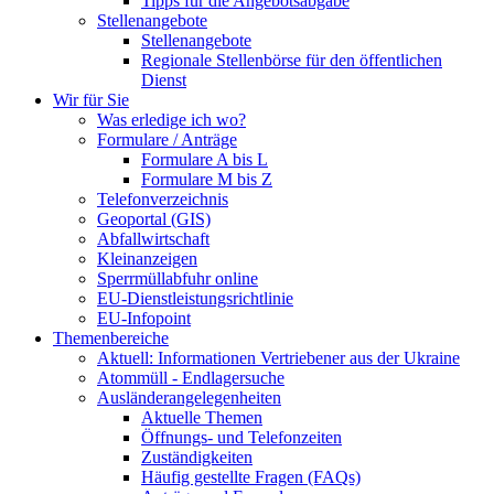
Tipps für die Angebotsabgabe
Stellenangebote
Stellenangebote
Regionale Stellenbörse für den öffentlichen
Dienst
Wir für Sie
Was erledige ich wo?
Formulare / Anträge
Formulare A bis L
Formulare M bis Z
Telefonverzeichnis
Geoportal (GIS)
Abfallwirtschaft
Kleinanzeigen
Sperrmüllabfuhr online
EU-Dienstleistungsrichtlinie
EU-Infopoint
Themenbereiche
Aktuell: Informationen Vertriebener aus der Ukraine
Atommüll - Endlagersuche
Ausländerangelegenheiten
Aktuelle Themen
Öffnungs- und Telefonzeiten
Zuständigkeiten
Häufig gestellte Fragen (FAQs)