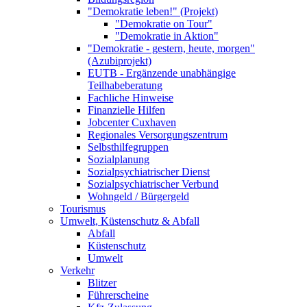
"Demokratie leben!" (Projekt)
"Demokratie on Tour"
"Demokratie in Aktion"
"Demokratie - gestern, heute, morgen"
(Azubiprojekt)
EUTB - Ergänzende unabhängige
Teilhabeberatung
Fachliche Hinweise
Finanzielle Hilfen
Jobcenter Cuxhaven
Regionales Versorgungszentrum
Selbsthilfegruppen
Sozialplanung
Sozialpsychiatrischer Dienst
Sozialpsychiatrischer Verbund
Wohngeld / Bürgergeld
Tourismus
Umwelt, Küstenschutz & Abfall
Abfall
Küstenschutz
Umwelt
Verkehr
Blitzer
Führerscheine