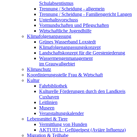
Schulabsentismus
Trennung / Scheidung - allgemein
Trennung / Scheidung - Familiengericht Langen
Unterhaltsvorschuss
Vormundschaften und Pflegschaften
Wirtschaftliche Jugendhilfe
Klimafolgenanpassung
Grünes Wasserband Loxstedt
Klimafolgenanpassungskonzept
Landschaftskonzept für die Geesteniederung
Wassermengenmanagement
im Grauwallgebiet
Klimaschutz
Koordinierungsstelle Frau & Wirtschaft
Kultur
Fahrbibliothek
Kulturelle Förderungen durch den Landkreis
Cuxhaven
Leitlinien
Museen
Veranstaltungskalender
Lebensmittel & Tiere
Vermittlung von Hunden
AKTUELL: Geflügelpest (Aviäre Influenza)
Migration & Teilhabe