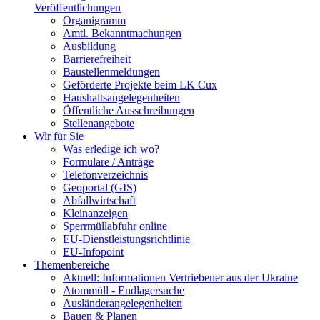
Veröffentlichungen
Organigramm
Amtl. Bekanntmachungen
Ausbildung
Barrierefreiheit
Baustellenmeldungen
Geförderte Projekte beim LK Cux
Haushaltsangelegenheiten
Öffentliche Ausschreibungen
Stellenangebote
Wir für Sie
Was erledige ich wo?
Formulare / Anträge
Telefonverzeichnis
Geoportal (GIS)
Abfallwirtschaft
Kleinanzeigen
Sperrmüllabfuhr online
EU-Dienstleistungsrichtlinie
EU-Infopoint
Themenbereiche
Aktuell: Informationen Vertriebener aus der Ukraine
Atommüll - Endlagersuche
Ausländerangelegenheiten
Bauen & Planen