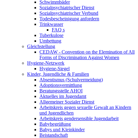
Schwimmbäder
Sozialpsychiatrischer Dienst
Sozialpsychiatrischer Verbund
Todesbescheinigung anfordern
Trinkwasser
FAQ s
Tuberkulose
Umbettung
Gleichstellung
CEDAW - Convention on the Elemination of All
Forms of Discrimination Against Women
Hygiene-Netzwerk
Hygiene-Siegel
Kinder, Jugendliche & Familien
Absentismus (Schulvermeidung)
Adoptionsvermittlung
Beratungsstelle AHOI
Aktuelles im Jugendamt
Allgemeiner Sozialer Dienst
Arbeitskreis gegen sexuelle Gewalt an Kindern
und Jugendlichen
Arbeitskreis gendersensible Jugendarbeit
Babybegrüßung
Babys und Kleinkinder
Beistandschaft