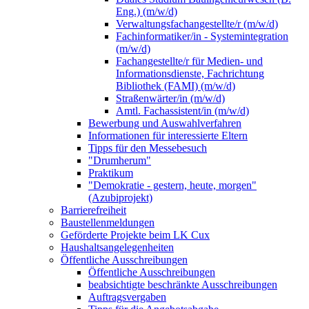
Eng.) (m/w/d)
Verwaltungsfachangestellte/r (m/w/d)
Fachinformatiker/in - Systemintegration
(m/w/d)
Fachangestellte/r für Medien- und
Informationsdienste, Fachrichtung
Bibliothek (FAMI) (m/w/d)
Straßenwärter/in (m/w/d)
Amtl. Fachassistent/in (m/w/d)
Bewerbung und Auswahlverfahren
Informationen für interessierte Eltern
Tipps für den Messebesuch
"Drumherum"
Praktikum
"Demokratie - gestern, heute, morgen"
(Azubiprojekt)
Barrierefreiheit
Baustellenmeldungen
Geförderte Projekte beim LK Cux
Haushaltsangelegenheiten
Öffentliche Ausschreibungen
Öffentliche Ausschreibungen
beabsichtigte beschränkte Ausschreibungen
Auftragsvergaben