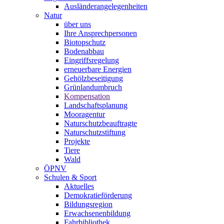
Ausländerangelegenheiten
Natur
über uns
Ihre Ansprechpersonen
Biotopschutz
Bodenabbau
Eingriffsregelung
erneuerbare Energien
Gehölzbeseitigung
Grünlandumbruch
Kompensation
Landschaftsplanung
Mooragentur
Naturschutzbeauftragte
Naturschutzstiftung
Projekte
Tiere
Wald
ÖPNV
Schulen & Sport
Aktuelles
Demokratieförderung
Bildungsregion
Erwachsenenbildung
Fahrbibliothek