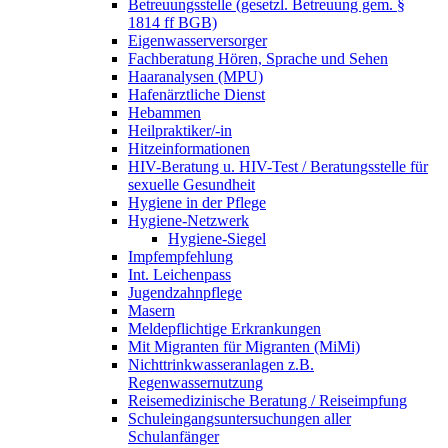
Betreuungsstelle (gesetzl. Betreuung gem. §
1814 ff BGB)
Eigenwasserversorger
Fachberatung Hören, Sprache und Sehen
Haaranalysen (MPU)
Hafenärztliche Dienst
Hebammen
Heilpraktiker/-in
Hitzeinformationen
HIV-Beratung u. HIV-Test / Beratungsstelle für
sexuelle Gesundheit
Hygiene in der Pflege
Hygiene-Netzwerk
Hygiene-Siegel
Impfempfehlung
Int. Leichenpass
Jugendzahnpflege
Masern
Meldepflichtige Erkrankungen
Mit Migranten für Migranten (MiMi)
Nichttrinkwasseranlagen z.B.
Regenwassernutzung
Reisemedizinische Beratung / Reiseimpfung
Schuleingangsuntersuchungen aller
Schulanfänger