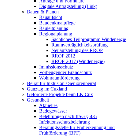
Anträge und Formulare
Digitale Antragstellung (Link)
Bauen & Planen
Bauaufsicht
Baudenkmalpflege
Bauleitplanung
Regionalplanung
Sachliches Teilprogramm Windenergie
Raumverträglichkeitsprüfung
Neuaufstellung des RROP
RROP 2012
RROP-2017 (Windenergie)
Immissionsschutz
Vorbeugender Brandschutz
Wohnraumförderung
Beirat für Inklusion / Seniorenbeirat
Ganztag im Cuxland
Geförderte Projekte beim LK Cux
Gesundheit
Aktuelles
Badegewässer
Belehrungen nach IfSG § 43 /
Infektionsschutzbelehrung
Beratungsstelle für Früherkennung und
Frühförderung (BFF)