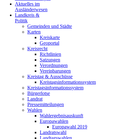
Aktuelles im
Ausländerwesen
Landkreis &
Politik
Gemeinden und Städte
Karten
Kreiskarte
Geoportal
Kreisrecht
Richtlinien
Satzungen
Verordnungen
Vereinbarungen
Kreistag & Ausschüsse
Kreistagsinformationssystem
Kreistagsinformationssystem
Bürgerlotse
Landrat
Pressemitteilungen
Wahlen
Wahlergebnisauskunft
Europawahlen
Europawahl 2019
Landratswahl
Landtagswahlen