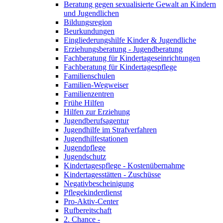
Beratung gegen sexualisierte Gewalt an Kindern
und Jugendlichen
Bildungsregion
Beurkundungen
Eingliederungshilfe Kinder & Jugendliche
Erziehungsberatung - Jugendberatung
Fachberatung für Kindertageseinrichtungen
Fachberatung für Kindertagespflege
Familienschulen
Familien-Wegweiser
Familienzentren
Frühe Hilfen
Hilfen zur Erziehung
Jugendberufsagentur
Jugendhilfe im Strafverfahren
Jugendhilfestationen
Jugendpflege
Jugendschutz
Kindertagespflege - Kostenübernahme
Kindertagesstätten - Zuschüsse
Negativbescheinigung
Pflegekinderdienst
Pro-Aktiv-Center
Rufbereitschaft
2. Chance -