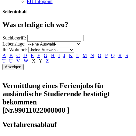
EU-Infopoint
Seiteninhalt
Was erledige ich wo?
Suchbegriff:
Lebenslage:
Ihr Wohnort:
A
B
C
D
E
F
G
H
I
J
K
L
M
N
O
P
Q
R
S
T
U
V
W
X
Y
Z
Vermittlung eines Ferienjobs für
ausländische Studierende bestätigt
bekommen
[Nr.99011022008000 ]
Verfahrensablauf