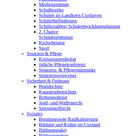
Medienzentrum
Schulbezirke
Schulen im Landkreis Cuxhaven
Schülerbeförderung
Schülerzahlen/ Schulentwicklungsplanung
2. Chance
Schulabsentismus
Kreiselternrat
Sport
Senioren & Pflege
Kreisseniorenbeirat
örtliche Pflegekonferenz
Senioren- & Pflegestützpunkt
Seniorenwegweiser
Sicherheit & Ordnung
Brandschutz
Katastrophenschutz
Rettungsdienst
Jagd- und Waffenrecht
Sprengstoffrecht
Soziales
Beratungsseite Radikalisierung
Bildung und Kultur im Cuxland
Bildungspaket
Bildungsregion