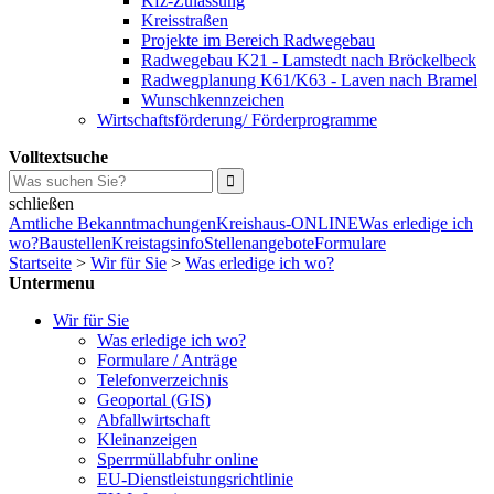
Kfz-Zulassung
Kreisstraßen
Projekte im Bereich Radwegebau
Radwegebau K21 - Lamstedt nach Bröckelbeck
Radwegplanung K61/K63 - Laven nach Bramel
Wunschkennzeichen
Wirtschaftsförderung/ Förderprogramme
Volltextsuche
schließen
Amtliche Bekanntmachungen
Kreishaus-ONLINE
Was erledige ich
wo?
Baustellen
Kreistagsinfo
Stellenangebote
Formulare
Startseite
>
Wir für Sie
>
Was erledige ich wo?
Untermenu
Wir für Sie
Was erledige ich wo?
Formulare / Anträge
Telefonverzeichnis
Geoportal (GIS)
Abfallwirtschaft
Kleinanzeigen
Sperrmüllabfuhr online
EU-Dienstleistungsrichtlinie