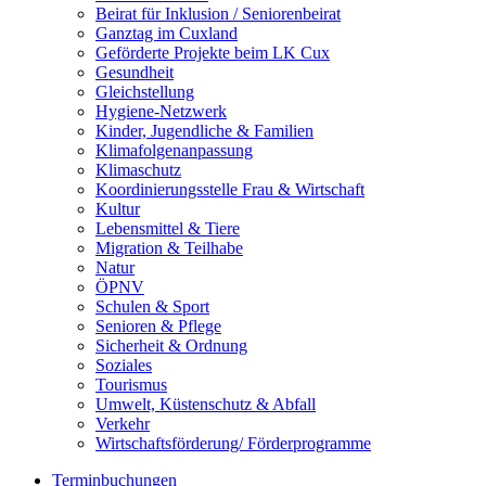
Beirat für Inklusion / Seniorenbeirat
Ganztag im Cuxland
Geförderte Projekte beim LK Cux
Gesundheit
Gleichstellung
Hygiene-Netzwerk
Kinder, Jugendliche & Familien
Klimafolgenanpassung
Klimaschutz
Koordinierungsstelle Frau & Wirtschaft
Kultur
Lebensmittel & Tiere
Migration & Teilhabe
Natur
ÖPNV
Schulen & Sport
Senioren & Pflege
Sicherheit & Ordnung
Soziales
Tourismus
Umwelt, Küstenschutz & Abfall
Verkehr
Wirtschaftsförderung/ Förderprogramme
Terminbuchungen