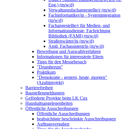
Eng.) (m/w/d)
Verwaltungsfachangestellte/r (m/w/d)
Fachinformatiker/in - Systemintegration
(m/w/d)
Fachangestellte/r für Medien- und
Informationsdienste, Fachrichtung
Bibliothek (FAMI) (m/w/d)
Straßenwärter/in (m/w/d)
Amtl. Fachassistent/in (m/w/d)
Bewerbung und Auswahlverfahren
Informationen für interessierte Eltern
Tipps für den Messebesuch
"Drumherum"
Praktikum
"Demokratie - gestern, heute, morgen"
(Azubiprojekt)
Barrierefreiheit
Baustellenmeldungen
Geförderte Projekte beim LK Cux
Haushaltsangelegenheiten
Öffentliche Ausschreibungen
Öffentliche Ausschreibungen
beabsichtigte beschränkte Ausschreibungen
Auftragsvergaben