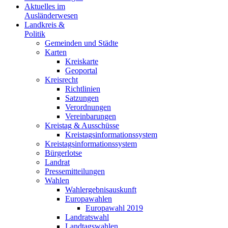
Aktuelles im
Ausländerwesen
Landkreis &
Politik
Gemeinden und Städte
Karten
Kreiskarte
Geoportal
Kreisrecht
Richtlinien
Satzungen
Verordnungen
Vereinbarungen
Kreistag & Ausschüsse
Kreistagsinformationssystem
Kreistagsinformationssystem
Bürgerlotse
Landrat
Pressemitteilungen
Wahlen
Wahlergebnisauskunft
Europawahlen
Europawahl 2019
Landratswahl
Landtagswahlen