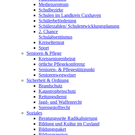
Medienzentrum
Schulbezirke
Schulen im Landkreis Cuxhaven
Schülerbeförderung
Schülerzahlen/ Schulentwicklungsplanung
2. Chance
Schulabsentismus
Kreiselternrat
Sport
Senioren & Pflege
Kreisseniorenbeirat
örtliche Pflegekonferenz
Senioren- & Pflegestützpunkt
Seniorenwegweiser
Sicherheit & Ordnung
Brandschutz
Katastrophenschutz
Rettungsdienst
Jagd- und Waffenrecht
Sprengstoffrecht
Soziales
Beratungsseite Radikalisierung
Bildung und Kultur im Cuxland
Bildungspaket
Bildungsregion