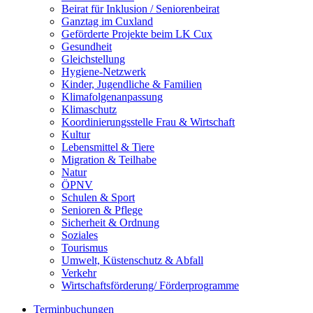
Beirat für Inklusion / Seniorenbeirat
Ganztag im Cuxland
Geförderte Projekte beim LK Cux
Gesundheit
Gleichstellung
Hygiene-Netzwerk
Kinder, Jugendliche & Familien
Klimafolgenanpassung
Klimaschutz
Koordinierungsstelle Frau & Wirtschaft
Kultur
Lebensmittel & Tiere
Migration & Teilhabe
Natur
ÖPNV
Schulen & Sport
Senioren & Pflege
Sicherheit & Ordnung
Soziales
Tourismus
Umwelt, Küstenschutz & Abfall
Verkehr
Wirtschaftsförderung/ Förderprogramme
Terminbuchungen