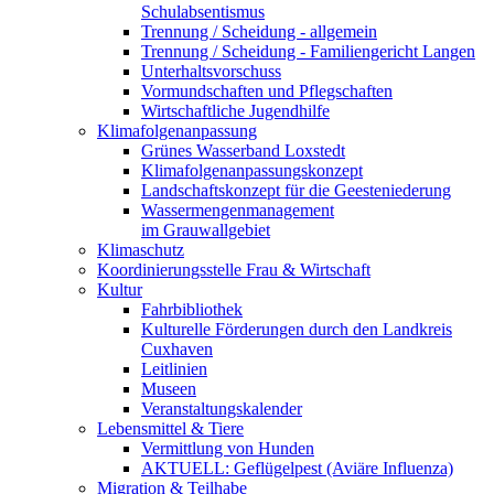
Schulabsentismus
Trennung / Scheidung - allgemein
Trennung / Scheidung - Familiengericht Langen
Unterhaltsvorschuss
Vormundschaften und Pflegschaften
Wirtschaftliche Jugendhilfe
Klimafolgenanpassung
Grünes Wasserband Loxstedt
Klimafolgenanpassungskonzept
Landschaftskonzept für die Geesteniederung
Wassermengenmanagement
im Grauwallgebiet
Klimaschutz
Koordinierungsstelle Frau & Wirtschaft
Kultur
Fahrbibliothek
Kulturelle Förderungen durch den Landkreis
Cuxhaven
Leitlinien
Museen
Veranstaltungskalender
Lebensmittel & Tiere
Vermittlung von Hunden
AKTUELL: Geflügelpest (Aviäre Influenza)
Migration & Teilhabe