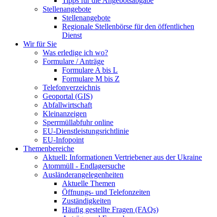
Tipps für die Angebotsabgabe
Stellenangebote
Stellenangebote
Regionale Stellenbörse für den öffentlichen
Dienst
Wir für Sie
Was erledige ich wo?
Formulare / Anträge
Formulare A bis L
Formulare M bis Z
Telefonverzeichnis
Geoportal (GIS)
Abfallwirtschaft
Kleinanzeigen
Sperrmüllabfuhr online
EU-Dienstleistungsrichtlinie
EU-Infopoint
Themenbereiche
Aktuell: Informationen Vertriebener aus der Ukraine
Atommüll - Endlagersuche
Ausländerangelegenheiten
Aktuelle Themen
Öffnungs- und Telefonzeiten
Zuständigkeiten
Häufig gestellte Fragen (FAQs)