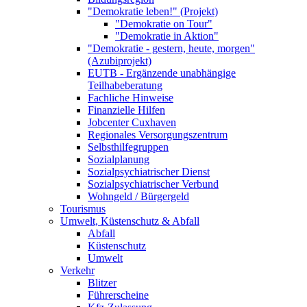
"Demokratie leben!" (Projekt)
"Demokratie on Tour"
"Demokratie in Aktion"
"Demokratie - gestern, heute, morgen"
(Azubiprojekt)
EUTB - Ergänzende unabhängige
Teilhabeberatung
Fachliche Hinweise
Finanzielle Hilfen
Jobcenter Cuxhaven
Regionales Versorgungszentrum
Selbsthilfegruppen
Sozialplanung
Sozialpsychiatrischer Dienst
Sozialpsychiatrischer Verbund
Wohngeld / Bürgergeld
Tourismus
Umwelt, Küstenschutz & Abfall
Abfall
Küstenschutz
Umwelt
Verkehr
Blitzer
Führerscheine