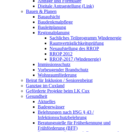
Anträge und Formulare
Digitale Antragstellung (Link)
Bauen & Planen
Bauaufsicht
Baudenkmalpflege
Bauleitplanung
Regionalplanung
Sachliches Teilprogramm Windenergie
Raumverträglichkeitsprüfung
Neuaufstellung des RROP
RROP 2012
RROP-2017 (Windenergie)
Immissionsschutz
Vorbeugender Brandschutz
Wohnraumförderung
Beirat für Inklusion / Seniorenbeirat
Ganztag im Cuxland
Geförderte Projekte beim LK Cux
Gesundheit
Aktuelles
Badegewässer
Belehrungen nach IfSG § 43 /
Infektionsschutzbelehrung
Beratungsstelle für Früherkennung und
Frühförderung (BFF)