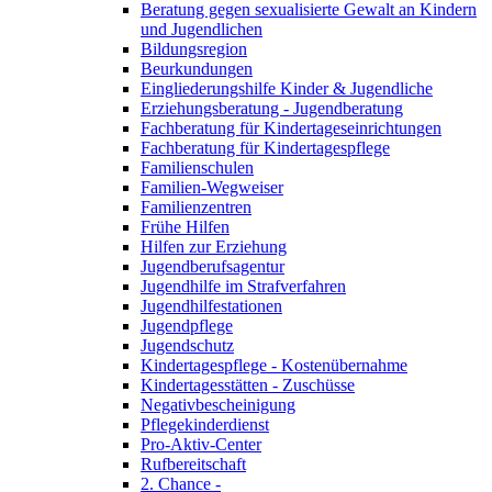
Beratung gegen sexualisierte Gewalt an Kindern
und Jugendlichen
Bildungsregion
Beurkundungen
Eingliederungshilfe Kinder & Jugendliche
Erziehungsberatung - Jugendberatung
Fachberatung für Kindertageseinrichtungen
Fachberatung für Kindertagespflege
Familienschulen
Familien-Wegweiser
Familienzentren
Frühe Hilfen
Hilfen zur Erziehung
Jugendberufsagentur
Jugendhilfe im Strafverfahren
Jugendhilfestationen
Jugendpflege
Jugendschutz
Kindertagespflege - Kostenübernahme
Kindertagesstätten - Zuschüsse
Negativbescheinigung
Pflegekinderdienst
Pro-Aktiv-Center
Rufbereitschaft
2. Chance -