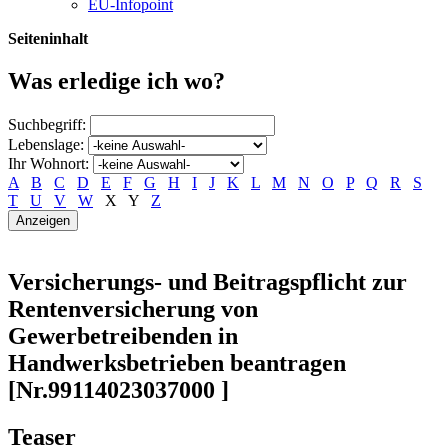
EU-Infopoint
Seiteninhalt
Was erledige ich wo?
Suchbegriff:
Lebenslage:
Ihr Wohnort:
A
B
C
D
E
F
G
H
I
J
K
L
M
N
O
P
Q
R
S
T
U
V
W
X
Y
Z
Versicherungs- und Beitragspflicht zur
Rentenversicherung von
Gewerbetreibenden in
Handwerksbetrieben beantragen
[Nr.99114023037000 ]
Teaser