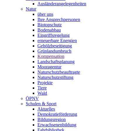
Ausländerangelegenheiten
Natur
über uns
Ihre Ansprechpersonen
Biotopschutz
Bodenabbau
Eingriffsregelung
erneuerbare Energien
Gehölzbeseitigung
Grünlandumbruch
Kompensation
Landschaftsplanung
Mooragentur
Naturschutzbeauftragte
Naturschutzstiftung
Projekte
Tiere
Wald
ÖPNV
Schulen & Sport
Aktuelles
Demokratieförderung
Bildungsregion
Erwachsenenbildung
Fahrbibliothek