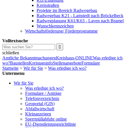
Kfz-Zulassung
Kreisstraßen
Projekte im Bereich Radwegebau
Radwegebau K21 - Lamstedt nach Bröckelbeck
Radwegplanung K61/K63 - Laven nach Bramel
Wunschkennzeichen
Wirtschaftsförderung/ Förderprogramme
Volltextsuche
schließen
Amtliche Bekanntmachungen
Kreishaus-ONLINE
Was erledige ich
wo?
Baustellen
Kreistagsinfo
Stellenangebote
Formulare
Startseite
>
Wir für Sie
>
Was erledige ich wo?
Untermenu
Wir für Sie
Was erledige ich wo?
Formulare / Anträge
Telefonverzeichnis
Geoportal (GIS)
Abfallwirtschaft
Kleinanzeigen
Sperrmüllabfuhr online
EU-Dienstleistungsrichtlinie