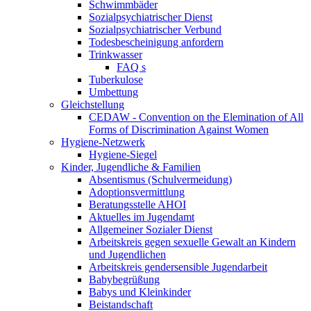
Schwimmbäder
Sozialpsychiatrischer Dienst
Sozialpsychiatrischer Verbund
Todesbescheinigung anfordern
Trinkwasser
FAQ s
Tuberkulose
Umbettung
Gleichstellung
CEDAW - Convention on the Elemination of All
Forms of Discrimination Against Women
Hygiene-Netzwerk
Hygiene-Siegel
Kinder, Jugendliche & Familien
Absentismus (Schulvermeidung)
Adoptionsvermittlung
Beratungsstelle AHOI
Aktuelles im Jugendamt
Allgemeiner Sozialer Dienst
Arbeitskreis gegen sexuelle Gewalt an Kindern
und Jugendlichen
Arbeitskreis gendersensible Jugendarbeit
Babybegrüßung
Babys und Kleinkinder
Beistandschaft