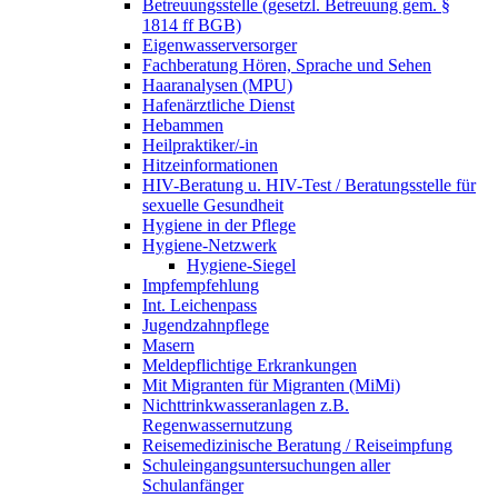
Betreuungsstelle (gesetzl. Betreuung gem. §
1814 ff BGB)
Eigenwasserversorger
Fachberatung Hören, Sprache und Sehen
Haaranalysen (MPU)
Hafenärztliche Dienst
Hebammen
Heilpraktiker/-in
Hitzeinformationen
HIV-Beratung u. HIV-Test / Beratungsstelle für
sexuelle Gesundheit
Hygiene in der Pflege
Hygiene-Netzwerk
Hygiene-Siegel
Impfempfehlung
Int. Leichenpass
Jugendzahnpflege
Masern
Meldepflichtige Erkrankungen
Mit Migranten für Migranten (MiMi)
Nichttrinkwasseranlagen z.B.
Regenwassernutzung
Reisemedizinische Beratung / Reiseimpfung
Schuleingangsuntersuchungen aller
Schulanfänger