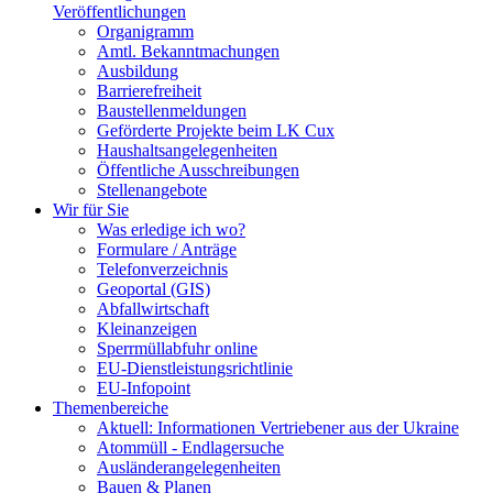
Veröffentlichungen
Organigramm
Amtl. Bekanntmachungen
Ausbildung
Barrierefreiheit
Baustellenmeldungen
Geförderte Projekte beim LK Cux
Haushaltsangelegenheiten
Öffentliche Ausschreibungen
Stellenangebote
Wir für Sie
Was erledige ich wo?
Formulare / Anträge
Telefonverzeichnis
Geoportal (GIS)
Abfallwirtschaft
Kleinanzeigen
Sperrmüllabfuhr online
EU-Dienstleistungsrichtlinie
EU-Infopoint
Themenbereiche
Aktuell: Informationen Vertriebener aus der Ukraine
Atommüll - Endlagersuche
Ausländerangelegenheiten
Bauen & Planen