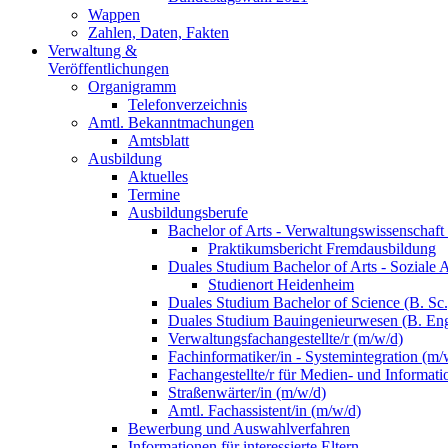
Wappen
Zahlen, Daten, Fakten
Verwaltung &
Veröffentlichungen
Organigramm
Telefonverzeichnis
Amtl. Bekanntmachungen
Amtsblatt
Ausbildung
Aktuelles
Termine
Ausbildungsberufe
Bachelor of Arts - Verwaltungswissenschaft
Praktikumsbericht Fremdausbildung
Duales Studium Bachelor of Arts - Soziale 
Studienort Heidenheim
Duales Studium Bachelor of Science (B. S
Duales Studium Bauingenieurwesen (B. Eng
Verwaltungsfachangestellte/r (m/w/d)
Fachinformatiker/in - Systemintegration (m/
Fachangestellte/r für Medien- und Informat
Straßenwärter/in (m/w/d)
Amtl. Fachassistent/in (m/w/d)
Bewerbung und Auswahlverfahren
Informationen für interessierte Eltern