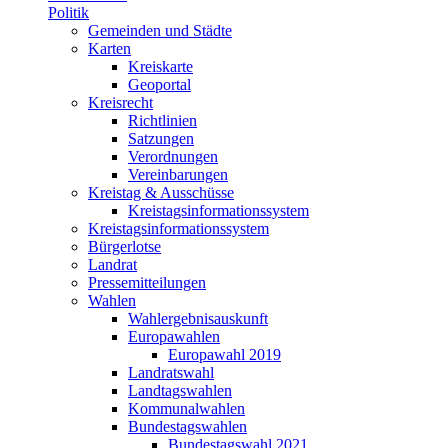
Politik
Gemeinden und Städte
Karten
Kreiskarte
Geoportal
Kreisrecht
Richtlinien
Satzungen
Verordnungen
Vereinbarungen
Kreistag & Ausschüsse
Kreistagsinformationssystem
Kreistagsinformationssystem
Bürgerlotse
Landrat
Pressemitteilungen
Wahlen
Wahlergebnisauskunft
Europawahlen
Europawahl 2019
Landratswahl
Landtagswahlen
Kommunalwahlen
Bundestagswahlen
Bundestagswahl 2021