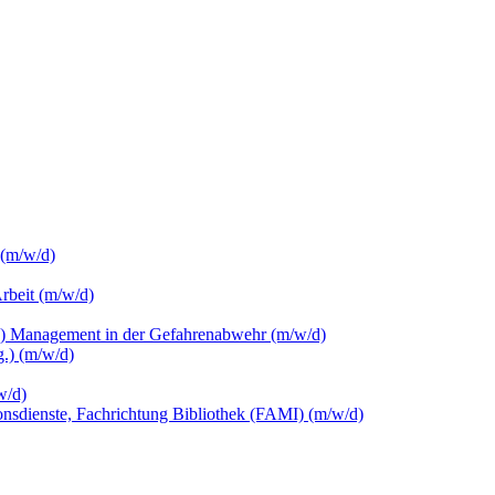
 (m/w/d)
Arbeit (m/w/d)
c.) Management in der Gefahrenabwehr (m/w/d)
.) (m/w/d)
w/d)
ionsdienste, Fachrichtung Bibliothek (FAMI) (m/w/d)