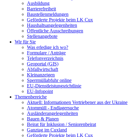
Ausbildung
Barrierefreiheit
Baustellenmeldungen
Geförderte Projekte beim LK Cux
Haushaltsangelegenheiten
Öffentliche Ausschreibungen
Stellenangebote
Wir für Sie
Was erledige ich wo?
Formulare / Anträge
Telefonverzeichnis
Geoportal (GIS)
Abfallwirtschaft
Kleinanzeigen
Sperrmüllabfuhr online
EU-Dienstleistungsrichtlinie
EU-Infopoint
Themenbereiche
Aktuell: Informationen Vertriebener aus der Ukraine
Atommüll - Endlagersuche
Ausländerangelegenheiten
Bauen & Planen
Beirat für Inklusion / Seniorenbeirat
Ganztag im Cuxland
Geförderte Projekte beim LK Cux