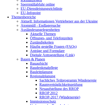
Kleinanzeigen
Sperrmüllabfuhr online
EU-Dienstleistungsrichtlinie
EU-Infopoint
Themenbereiche
Aktuell: Informationen Vertriebener aus der Ukraine
Atommüll - Endlagersuche
Ausländerangelegenheiten
Aktuelle Themen
Öffnungs- und Telefonzeiten
Zuständigkeiten
Häufig gestellte Fragen (FAQs)
Anträge und Formulare
Digitale Antragstellung (Link)
Bauen & Planen
Bauaufsicht
Baudenkmalpflege
Bauleitplanung
Regionalplanung
Sachliches Teilprogramm Windenergie
Raumverträglichkeitsprüfung
Neuaufstellung des RROP
RROP 2012
RROP-2017 (Windenergie)
Immissionsschutz