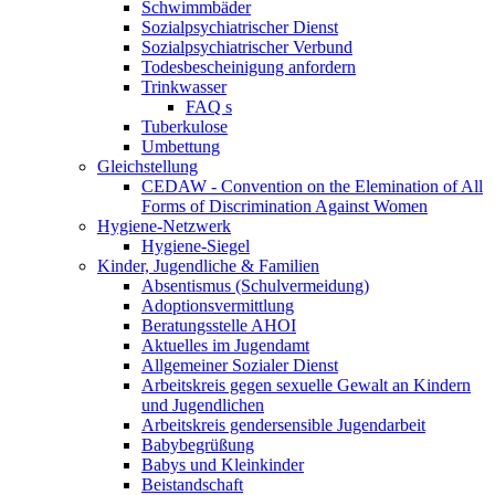
Schwimmbäder
Sozialpsychiatrischer Dienst
Sozialpsychiatrischer Verbund
Todesbescheinigung anfordern
Trinkwasser
FAQ s
Tuberkulose
Umbettung
Gleichstellung
CEDAW - Convention on the Elemination of All
Forms of Discrimination Against Women
Hygiene-Netzwerk
Hygiene-Siegel
Kinder, Jugendliche & Familien
Absentismus (Schulvermeidung)
Adoptionsvermittlung
Beratungsstelle AHOI
Aktuelles im Jugendamt
Allgemeiner Sozialer Dienst
Arbeitskreis gegen sexuelle Gewalt an Kindern
und Jugendlichen
Arbeitskreis gendersensible Jugendarbeit
Babybegrüßung
Babys und Kleinkinder
Beistandschaft