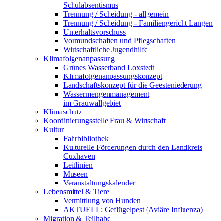
Schulabsentismus
Trennung / Scheidung - allgemein
Trennung / Scheidung - Familiengericht Langen
Unterhaltsvorschuss
Vormundschaften und Pflegschaften
Wirtschaftliche Jugendhilfe
Klimafolgenanpassung
Grünes Wasserband Loxstedt
Klimafolgenanpassungskonzept
Landschaftskonzept für die Geesteniederung
Wassermengenmanagement
im Grauwallgebiet
Klimaschutz
Koordinierungsstelle Frau & Wirtschaft
Kultur
Fahrbibliothek
Kulturelle Förderungen durch den Landkreis
Cuxhaven
Leitlinien
Museen
Veranstaltungskalender
Lebensmittel & Tiere
Vermittlung von Hunden
AKTUELL: Geflügelpest (Aviäre Influenza)
Migration & Teilhabe