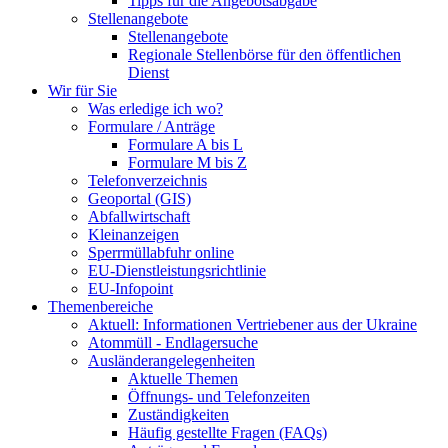
Tipps für die Angebotsabgabe
Stellenangebote
Stellenangebote
Regionale Stellenbörse für den öffentlichen
Dienst
Wir für Sie
Was erledige ich wo?
Formulare / Anträge
Formulare A bis L
Formulare M bis Z
Telefonverzeichnis
Geoportal (GIS)
Abfallwirtschaft
Kleinanzeigen
Sperrmüllabfuhr online
EU-Dienstleistungsrichtlinie
EU-Infopoint
Themenbereiche
Aktuell: Informationen Vertriebener aus der Ukraine
Atommüll - Endlagersuche
Ausländerangelegenheiten
Aktuelle Themen
Öffnungs- und Telefonzeiten
Zuständigkeiten
Häufig gestellte Fragen (FAQs)