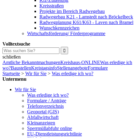
Kfz-Zulassung
Kreisstraßen
Projekte im Bereich Radwegebau
Radwegebau K21 - Lamstedt nach Bröckelbeck
Radwegplanung K61/K63 - Laven nach Bramel
Wunschkennzeichen
Wirtschaftsförderung/ Förderprogramme
Volltextsuche
schließen
Amtliche Bekanntmachungen
Kreishaus-ONLINE
Was erledige ich
wo?
Baustellen
Kreistagsinfo
Stellenangebote
Formulare
Startseite
>
Wir für Sie
>
Was erledige ich wo?
Untermenu
Wir für Sie
Was erledige ich wo?
Formulare / Anträge
Telefonverzeichnis
Geoportal (GIS)
Abfallwirtschaft
Kleinanzeigen
Sperrmüllabfuhr online
EU-Dienstleistungsrichtlinie