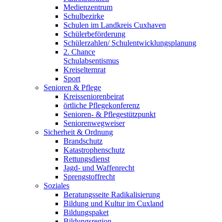
Medienzentrum
Schulbezirke
Schulen im Landkreis Cuxhaven
Schülerbeförderung
Schülerzahlen/ Schulentwicklungsplanung
2. Chance
Schulabsentismus
Kreiselternrat
Sport
Senioren & Pflege
Kreisseniorenbeirat
örtliche Pflegekonferenz
Senioren- & Pflegestützpunkt
Seniorenwegweiser
Sicherheit & Ordnung
Brandschutz
Katastrophenschutz
Rettungsdienst
Jagd- und Waffenrecht
Sprengstoffrecht
Soziales
Beratungsseite Radikalisierung
Bildung und Kultur im Cuxland
Bildungspaket
Bildungsregion