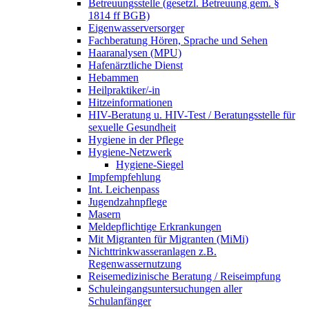
Betreuungsstelle (gesetzl. Betreuung gem. §
1814 ff BGB)
Eigenwasserversorger
Fachberatung Hören, Sprache und Sehen
Haaranalysen (MPU)
Hafenärztliche Dienst
Hebammen
Heilpraktiker/-in
Hitzeinformationen
HIV-Beratung u. HIV-Test / Beratungsstelle für
sexuelle Gesundheit
Hygiene in der Pflege
Hygiene-Netzwerk
Hygiene-Siegel
Impfempfehlung
Int. Leichenpass
Jugendzahnpflege
Masern
Meldepflichtige Erkrankungen
Mit Migranten für Migranten (MiMi)
Nichttrinkwasseranlagen z.B.
Regenwassernutzung
Reisemedizinische Beratung / Reiseimpfung
Schuleingangsuntersuchungen aller
Schulanfänger