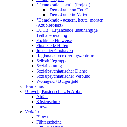
"Demokratie leben!" (Projekt)
"Demokratie on Tour"
"Demokratie in Aktion"
"Demokratie - gestern, heute, morgen"
(Azubiprojekt)
EUTB - Ergänzende unabhängige
Teilhabeberatung
Fachliche Hinweise
Finanzielle Hilfen
Jobcenter Cuxhaven
Regionales Versorgungszentrum
Selbsthilfegruppen
Sozialplanung
Sozialpsychiatrischer Dienst
Sozialpsychiatrischer Verbund
Wohngeld / Bürgergeld
Tourismus
Umwelt, Küstenschutz & Abfall
Abfall
Küstenschutz
Umwelt
Verkehr
Blitzer
Führerscheine