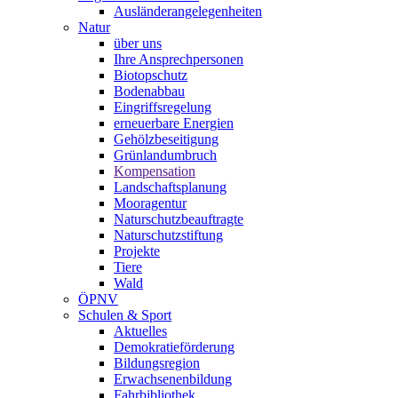
Ausländerangelegenheiten
Natur
über uns
Ihre Ansprechpersonen
Biotopschutz
Bodenabbau
Eingriffsregelung
erneuerbare Energien
Gehölzbeseitigung
Grünlandumbruch
Kompensation
Landschaftsplanung
Mooragentur
Naturschutzbeauftragte
Naturschutzstiftung
Projekte
Tiere
Wald
ÖPNV
Schulen & Sport
Aktuelles
Demokratieförderung
Bildungsregion
Erwachsenenbildung
Fahrbibliothek