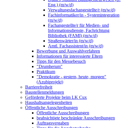
Eng.) (m/w/d)
Verwaltungsfachangestellte/r (m/w/d)
Fachinformatiker/in - Systemintegration
(m/w/d)
Fachangestellte/r für Medien- und
Informationsdienste, Fachrichtung
Bibliothek (FAMI) (m/w/d)
Straßenwärter/in (m/w/d)
Amtl. Fachassistent/in (m/w/d)
Bewerbung und Auswahlverfahren
Informationen für interessierte Eltern
Tipps für den Messebesuch
"Drumherum"
Praktikum
"Demokratie - gestern, heute, morgen"
(Azubiprojekt)
Barrierefreiheit
Baustellenmeldungen
Geförderte Projekte beim LK Cux
Haushaltsangelegenheiten
Öffentliche Ausschreibungen
Öffentliche Ausschreibungen
beabsichtigte beschränkte Ausschreibungen
Auftragsvergaben