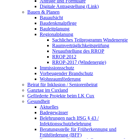
Anträge und Formulare
Digitale Antragstellung (Link)
Bauen & Planen
Bauaufsicht
Baudenkmalpflege
Bauleitplanung
Regionalplanung
Sachliches Teilprogramm Windenergie
Raumverträglichkeitsprüfung
Neuaufstellung des RROP
RROP 2012
RROP-2017 (Windenergie)
Immissionsschutz
Vorbeugender Brandschutz
Wohnraumförderung
Beirat für Inklusion / Seniorenbeirat
Ganztag im Cuxland
Geförderte Projekte beim LK Cux
Gesundheit
Aktuelles
Badegewässer
Belehrungen nach IfSG § 43 /
Infektionsschutzbelehrung
Beratungsstelle für Früherkennung und
Frühförderung (BFF)