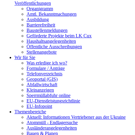
Veröffentlichungen
Organigramm
Amtl. Bekanntmachungen
Ausbildung
Barrierefreiheit
Baustellenmeldungen
Geförderte Projekte beim LK Cux
Haushaltsangelegenheiten
Öffentliche Ausschreibungen
Stellenangebote
Wir für Sie
Was erledige ich wo?
Formulare / Anträge
Telefonverzeichnis
Geoportal (GIS)
Abfallwirtschaft
Kleinanzeigen
Sperrmüllabfuhr online
EU-Dienstleistungsrichtlinie
EU-Infopoint
Themenbereiche
Aktuell: Informationen Vertriebener aus der Ukraine
Atommüll - Endlagersuche
Ausländerangelegenheiten
Bauen & Planen