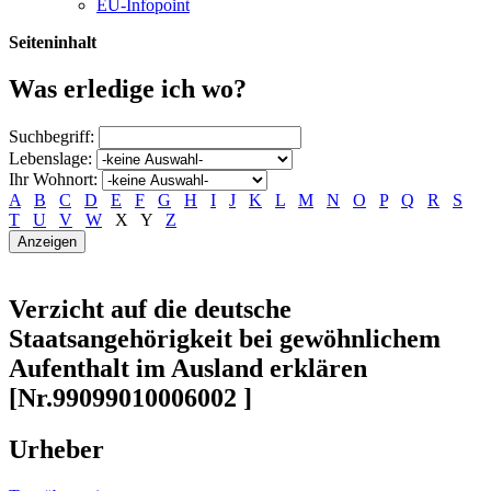
EU-Infopoint
Seiteninhalt
Was erledige ich wo?
Suchbegriff:
Lebenslage:
Ihr Wohnort:
A
B
C
D
E
F
G
H
I
J
K
L
M
N
O
P
Q
R
S
T
U
V
W
X
Y
Z
Verzicht auf die deutsche
Staatsangehörigkeit bei gewöhnlichem
Aufenthalt im Ausland erklären
[Nr.99099010006002 ]
Urheber