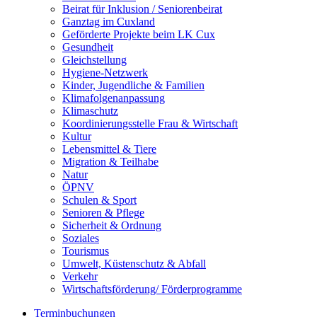
Beirat für Inklusion / Seniorenbeirat
Ganztag im Cuxland
Geförderte Projekte beim LK Cux
Gesundheit
Gleichstellung
Hygiene-Netzwerk
Kinder, Jugendliche & Familien
Klimafolgenanpassung
Klimaschutz
Koordinierungsstelle Frau & Wirtschaft
Kultur
Lebensmittel & Tiere
Migration & Teilhabe
Natur
ÖPNV
Schulen & Sport
Senioren & Pflege
Sicherheit & Ordnung
Soziales
Tourismus
Umwelt, Küstenschutz & Abfall
Verkehr
Wirtschaftsförderung/ Förderprogramme
Terminbuchungen