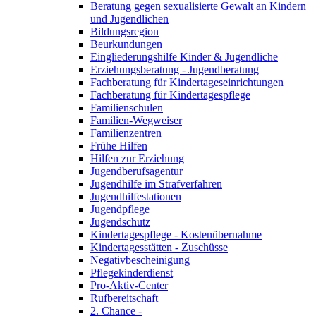
Beratung gegen sexualisierte Gewalt an Kindern
und Jugendlichen
Bildungsregion
Beurkundungen
Eingliederungshilfe Kinder & Jugendliche
Erziehungsberatung - Jugendberatung
Fachberatung für Kindertageseinrichtungen
Fachberatung für Kindertagespflege
Familienschulen
Familien-Wegweiser
Familienzentren
Frühe Hilfen
Hilfen zur Erziehung
Jugendberufsagentur
Jugendhilfe im Strafverfahren
Jugendhilfestationen
Jugendpflege
Jugendschutz
Kindertagespflege - Kostenübernahme
Kindertagesstätten - Zuschüsse
Negativbescheinigung
Pflegekinderdienst
Pro-Aktiv-Center
Rufbereitschaft
2. Chance -