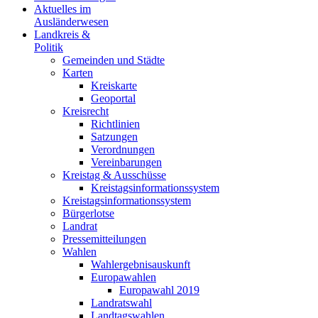
Aktuelles im
Ausländerwesen
Landkreis &
Politik
Gemeinden und Städte
Karten
Kreiskarte
Geoportal
Kreisrecht
Richtlinien
Satzungen
Verordnungen
Vereinbarungen
Kreistag & Ausschüsse
Kreistagsinformationssystem
Kreistagsinformationssystem
Bürgerlotse
Landrat
Pressemitteilungen
Wahlen
Wahlergebnisauskunft
Europawahlen
Europawahl 2019
Landratswahl
Landtagswahlen