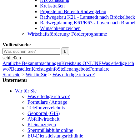
Kfz-Zulassung
Kreisstraßen
Projekte im Bereich Radwegebau
Radwegebau K21 - Lamstedt nach Bröckelbeck
Radwegplanung K61/K63 - Laven nach Bramel
Wunschkennzeichen
Wirtschaftsförderung/ Förderprogramme
Volltextsuche
schließen
Amtliche Bekanntmachungen
Kreishaus-ONLINE
Was erledige ich
wo?
Baustellen
Kreistagsinfo
Stellenangebote
Formulare
Startseite
>
Wir für Sie
>
Was erledige ich wo?
Untermenu
Wir für Sie
Was erledige ich wo?
Formulare / Anträge
Telefonverzeichnis
Geoportal (GIS)
Abfallwirtschaft
Kleinanzeigen
Sperrmüllabfuhr online
EU-Dienstleistungsrichtlinie