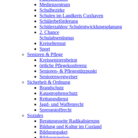
Medienzentrum
Schulbezirke
Schulen im Landkreis Cuxhaven
Schülerbeförderung
Schülerzahlen/ Schulentwicklungsplanung
2. Chance
Schulabsentismus
Kreiselternrat
Sport
Senioren & Pflege
Kreisseniorenbeirat
örtliche Pflegekonferenz
Senioren- & Pflegestützpunkt
Seniorenwegweiser
Sicherheit & Ordnung
Brandschutz
Katastrophenschutz
Rettungsdienst
Jagd- und Waffenrecht
Sprengstoffrecht
Soziales
Beratungsseite Radikalisierung
Bildung und Kultur im Cuxland
Bildungspaket
Bildungsregion