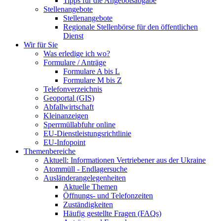
Tipps für die Angebotsabgabe
Stellenangebote
Stellenangebote
Regionale Stellenbörse für den öffentlichen
Dienst
Wir für Sie
Was erledige ich wo?
Formulare / Anträge
Formulare A bis L
Formulare M bis Z
Telefonverzeichnis
Geoportal (GIS)
Abfallwirtschaft
Kleinanzeigen
Sperrmüllabfuhr online
EU-Dienstleistungsrichtlinie
EU-Infopoint
Themenbereiche
Aktuell: Informationen Vertriebener aus der Ukraine
Atommüll - Endlagersuche
Ausländerangelegenheiten
Aktuelle Themen
Öffnungs- und Telefonzeiten
Zuständigkeiten
Häufig gestellte Fragen (FAQs)