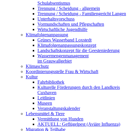
Schulabsentismus
Trennung / Scheidung - allgemein
Trennung / Scheidung - Familiengericht Langen
Unterhaltsvorschuss
Vormundschaften und Pflegschaften
Wirtschaftliche Jugendhilfe
Klimafolgenanpassung
Grünes Wasserband Loxstedt
Klimafolgenanpassungskonzept
Landschaftskonzept für die Geesteniederung
Wassermengenmanagement
im Grauwallgebiet
Klimaschutz
Koordinierungsstelle Frau & Wirtschaft
Kultur
Fahrbibliothek
Kulturelle Förderungen durch den Landkreis
Cuxhaven
Leitlinien
Museen
Veranstaltungskalender
Lebensmittel & Tiere
Vermittlung von Hunden
AKTUELL: Geflügelpest (Aviäre Influenza)
Migration & Teilhabe