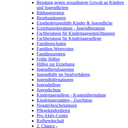
Beratung gegen sexualisierte Gewalt an Kindern
und Jugendlichen
Bildungsregion
Beurkundungen
Eingliederungshilfe Kinder & Jugendliche
Erziehungsberatung - Jugendberatung
Fachberatung für Kindertageseinrichtungen
Fachberatung für Kindertagespflege
Familienschulen
Familien-Wegweiser
Familienzentren
Frühe Hilfen
Hilfen zur Erziehung
Jugendberufsagentur
Jugendhilfe im Strafverfahren
Jugendhilfestationen
Jugendpflege
Jugendschutz
Kindertagespflege - Kostenübernahme
Kindertagesstätten - Zuschüsse
Negativbescheinigung
Pflegekinderdienst
Pro-Aktiv-Center
Rufbereitschaft
2. Chance -