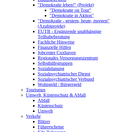
"Demokratie leben!" (Projekt)
"Demokratie on Tour"
"Demokratie in Aktion"
"Demokratie - gestern, heute, morgen"
(Azubiprojekt)
EUTB - Ergänzende unabhängige
Teilhabeberatung
Fachliche Hinweise
Finanzielle Hilfen
Jobcenter Cuxhaven
Regionales Versorgungszentrum
Selbsthilfegruppen
Sozialplanung
Sozialpsychiatrischer Dienst
Sozialpsychiatrischer Verbund
Wohngeld / Bürgergeld
Tourismus
Umwelt, Küstenschutz & Abfall
Abfall
Küstenschutz
Umwelt
Verkehr
Blitzer
Führerscheine