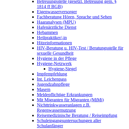
Betreuungsstelle (gesetzl. Betreuung gem. §
1814 ff BGB)
Eigenwasserversorger
Fachberatung Hören, Sprache und Sehen
Haaranalysen (MPU)
Hafenärztliche Dienst
Hebammen
Heilpraktiker/-in
Hitzeinformationen
HIV-Beratung u. HIV-Test / Beratungsstelle für
sexuelle Gesundheit
Hygiene in der Pflege
Hygiene-Netzwerk
Hygiene-Siegel
Impfempfehlung
Int. Leichenpass
Jugendzahnpflege
Masern
Meldepflichtige Erkrankungen
Mit Migranten für Migranten (MiMi)
Nichttrinkwasseranlagen z.B.
Regenwassernutzung
Reisemedizinische Beratung / Reiseimpfung
Schuleingangsuntersuchungen aller
Schulanfänger