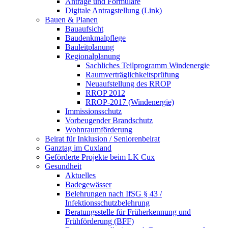
Anträge und Formulare
Digitale Antragstellung (Link)
Bauen & Planen
Bauaufsicht
Baudenkmalpflege
Bauleitplanung
Regionalplanung
Sachliches Teilprogramm Windenergie
Raumverträglichkeitsprüfung
Neuaufstellung des RROP
RROP 2012
RROP-2017 (Windenergie)
Immissionsschutz
Vorbeugender Brandschutz
Wohnraumförderung
Beirat für Inklusion / Seniorenbeirat
Ganztag im Cuxland
Geförderte Projekte beim LK Cux
Gesundheit
Aktuelles
Badegewässer
Belehrungen nach IfSG § 43 /
Infektionsschutzbelehrung
Beratungsstelle für Früherkennung und
Frühförderung (BFF)