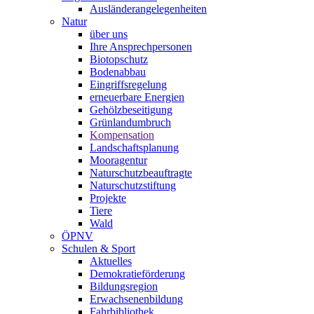
Ausländerangelegenheiten
Natur
über uns
Ihre Ansprechpersonen
Biotopschutz
Bodenabbau
Eingriffsregelung
erneuerbare Energien
Gehölzbeseitigung
Grünlandumbruch
Kompensation
Landschaftsplanung
Mooragentur
Naturschutzbeauftragte
Naturschutzstiftung
Projekte
Tiere
Wald
ÖPNV
Schulen & Sport
Aktuelles
Demokratieförderung
Bildungsregion
Erwachsenenbildung
Fahrbibliothek