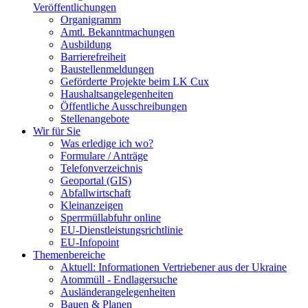
Veröffentlichungen
Organigramm
Amtl. Bekanntmachungen
Ausbildung
Barrierefreiheit
Baustellenmeldungen
Geförderte Projekte beim LK Cux
Haushaltsangelegenheiten
Öffentliche Ausschreibungen
Stellenangebote
Wir für Sie
Was erledige ich wo?
Formulare / Anträge
Telefonverzeichnis
Geoportal (GIS)
Abfallwirtschaft
Kleinanzeigen
Sperrmüllabfuhr online
EU-Dienstleistungsrichtlinie
EU-Infopoint
Themenbereiche
Aktuell: Informationen Vertriebener aus der Ukraine
Atommüll - Endlagersuche
Ausländerangelegenheiten
Bauen & Planen