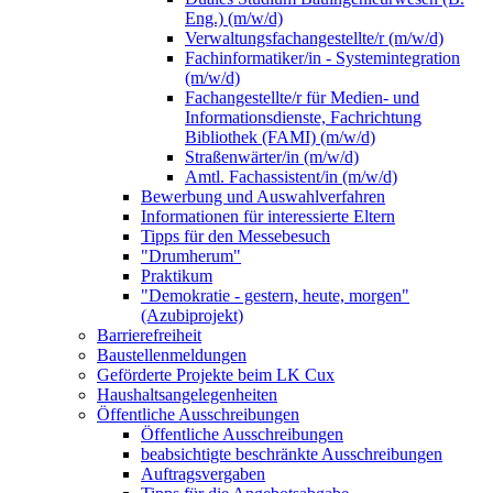
Eng.) (m/w/d)
Verwaltungsfachangestellte/r (m/w/d)
Fachinformatiker/in - Systemintegration
(m/w/d)
Fachangestellte/r für Medien- und
Informationsdienste, Fachrichtung
Bibliothek (FAMI) (m/w/d)
Straßenwärter/in (m/w/d)
Amtl. Fachassistent/in (m/w/d)
Bewerbung und Auswahlverfahren
Informationen für interessierte Eltern
Tipps für den Messebesuch
"Drumherum"
Praktikum
"Demokratie - gestern, heute, morgen"
(Azubiprojekt)
Barrierefreiheit
Baustellenmeldungen
Geförderte Projekte beim LK Cux
Haushaltsangelegenheiten
Öffentliche Ausschreibungen
Öffentliche Ausschreibungen
beabsichtigte beschränkte Ausschreibungen
Auftragsvergaben