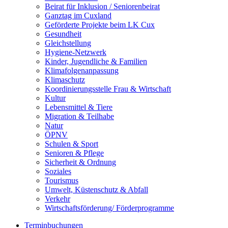
Beirat für Inklusion / Seniorenbeirat
Ganztag im Cuxland
Geförderte Projekte beim LK Cux
Gesundheit
Gleichstellung
Hygiene-Netzwerk
Kinder, Jugendliche & Familien
Klimafolgenanpassung
Klimaschutz
Koordinierungsstelle Frau & Wirtschaft
Kultur
Lebensmittel & Tiere
Migration & Teilhabe
Natur
ÖPNV
Schulen & Sport
Senioren & Pflege
Sicherheit & Ordnung
Soziales
Tourismus
Umwelt, Küstenschutz & Abfall
Verkehr
Wirtschaftsförderung/ Förderprogramme
Terminbuchungen