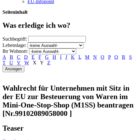
EU-Infopoint
Seiteninhalt
Was erledige ich wo?
Suchbegriff:
Lebenslage:
Ihr Wohnort:
A
B
C
D
E
F
G
H
I
J
K
L
M
N
O
P
Q
R
S
T
U
V
W
X
Y
Z
Wahlrecht für Unternehmen mit Sitz in
der EU zur Besteuerung von Waren im
Mini-One-Stop-Shop (M1SS) beantragen
[Nr.99102089058000 ]
Teaser