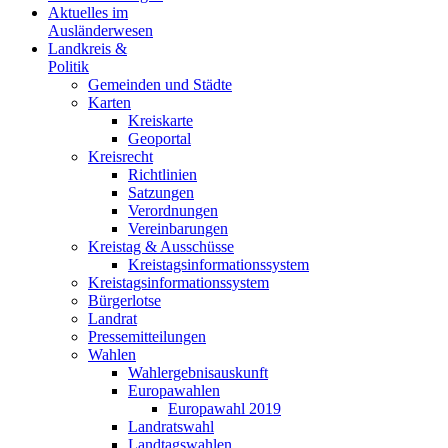
Aktuelles im
Ausländerwesen
Landkreis &
Politik
Gemeinden und Städte
Karten
Kreiskarte
Geoportal
Kreisrecht
Richtlinien
Satzungen
Verordnungen
Vereinbarungen
Kreistag & Ausschüsse
Kreistagsinformationssystem
Kreistagsinformationssystem
Bürgerlotse
Landrat
Pressemitteilungen
Wahlen
Wahlergebnisauskunft
Europawahlen
Europawahl 2019
Landratswahl
Landtagswahlen