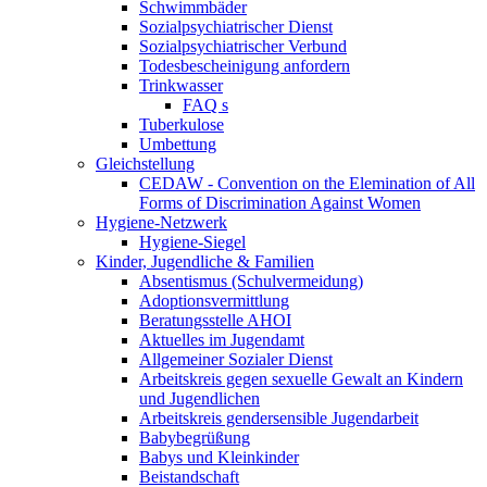
Schwimmbäder
Sozialpsychiatrischer Dienst
Sozialpsychiatrischer Verbund
Todesbescheinigung anfordern
Trinkwasser
FAQ s
Tuberkulose
Umbettung
Gleichstellung
CEDAW - Convention on the Elemination of All
Forms of Discrimination Against Women
Hygiene-Netzwerk
Hygiene-Siegel
Kinder, Jugendliche & Familien
Absentismus (Schulvermeidung)
Adoptionsvermittlung
Beratungsstelle AHOI
Aktuelles im Jugendamt
Allgemeiner Sozialer Dienst
Arbeitskreis gegen sexuelle Gewalt an Kindern
und Jugendlichen
Arbeitskreis gendersensible Jugendarbeit
Babybegrüßung
Babys und Kleinkinder
Beistandschaft