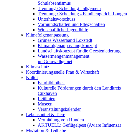
Schulabsentismus
Trennung / Scheidung - allgemein
Trennung / Scheidung - Familiengericht Langen
Unterhaltsvorschuss
Vormundschaften und Pflegschaften
Wirtschaftliche Jugendhilfe
Klimafolgenanpassung
Grünes Wasserband Loxstedt
Klimafolgenanpassungskonzept
Landschaftskonzept für die Geesteniederung
Wassermengenmanagement
im Grauwallgebiet
Klimaschutz
Koordinierungsstelle Frau & Wirtschaft
Kultur
Fahrbibliothek
Kulturelle Förderungen durch den Landkreis
Cuxhaven
Leitlinien
Museen
Veranstaltungskalender
Lebensmittel & Tiere
Vermittlung von Hunden
AKTUELL: Geflügelpest (Aviäre Influenza)
Migration & Teilhabe