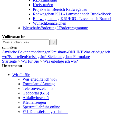
Kfz-Zulassung
Kreisstraßen
Projekte im Bereich Radwegebau
Radwegebau K21 - Lamstedt nach Bröckelbeck
Radwegplanung K61/K63 - Laven nach Bramel
Wunschkennzeichen
Wirtschaftsförderung/ Förderprogramme
Volltextsuche
schließen
Amtliche Bekanntmachungen
Kreishaus-ONLINE
Was erledige ich
wo?
Baustellen
Kreistagsinfo
Stellenangebote
Formulare
Startseite
>
Wir für Sie
>
Was erledige ich wo?
Untermenu
Wir für Sie
Was erledige ich wo?
Formulare / Anträge
Telefonverzeichnis
Geoportal (GIS)
Abfallwirtschaft
Kleinanzeigen
Sperrmüllabfuhr online
EU-Dienstleistungsrichtlinie