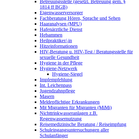
Betreuungsstelle (gesetzl. Betreuung gem. §
1814 ff BGB)
Eigenwasserversorger
Fachberatung Hören, Sprache und Sehen
Haaranalysen (MPU)
Hafenärztliche Dienst
Hebammen
Heilpraktiker/-in
Hitzeinformationen
HIV-Beratung u. HIV-Test / Beratungsstelle für
sexuelle Gesundheit
Hygiene in der Pflege
Hygiene-Netzwerk
Hygiene-Siegel
Impfempfehlung
Int. Leichenpass
Jugendzahnpflege
Masern
Meldepflichtige Erkrankungen
Mit Migranten für Migranten (MiMi)
Nichttrinkwasseranlagen z.B.
Regenwassernutzung
Reisemedizinische Beratung / Reiseimpfung
Schuleingangsuntersuchungen aller
Schulanfänger