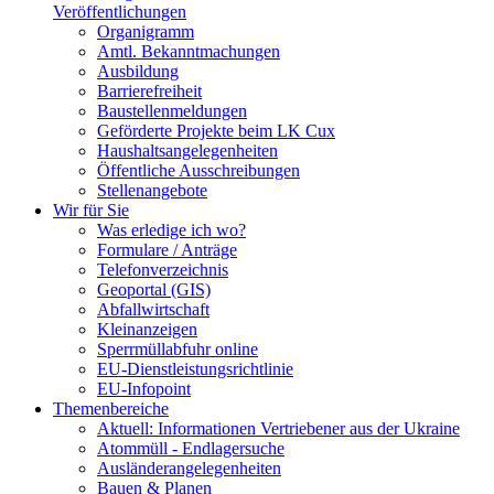
Veröffentlichungen
Organigramm
Amtl. Bekanntmachungen
Ausbildung
Barrierefreiheit
Baustellenmeldungen
Geförderte Projekte beim LK Cux
Haushaltsangelegenheiten
Öffentliche Ausschreibungen
Stellenangebote
Wir für Sie
Was erledige ich wo?
Formulare / Anträge
Telefonverzeichnis
Geoportal (GIS)
Abfallwirtschaft
Kleinanzeigen
Sperrmüllabfuhr online
EU-Dienstleistungsrichtlinie
EU-Infopoint
Themenbereiche
Aktuell: Informationen Vertriebener aus der Ukraine
Atommüll - Endlagersuche
Ausländerangelegenheiten
Bauen & Planen