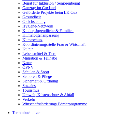
Beirat für Inklusion / Seniorenbeirat
Ganztag im Cuxland
Geförderte Projekte beim LK Cux
Gesundheit
Gleichstellung
Hygiene-Netzwerk
Kinder, Jugendliche & Familien
Klimafolgenanpassung
Klimaschutz
Koordinierungsstelle Frau & Wirtschaft
Kultur
Lebensmittel & Tiere
Migration & Teilhabe
Natur
ÖPNV
Schulen & Sport
Senioren & Pflege
Sicherheit & Ordnung
Soziales
Tourismus
Umwelt, Küstenschutz & Abfall
Verkehr
Wirtschaftsförderung/ Förderprogramme
Terminbuchungen