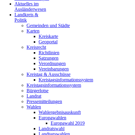
Aktuelles im
Ausländerwesen
Landkreis &
Politik
Gemeinden und Städte
Karten
Kreiskarte
Geoportal
Kreisrecht
Richtlinien
Satzungen
Verordnungen
Vereinbarungen
Kreistag & Ausschüsse
Kreistagsinformationssystem
Kreistagsinformationssystem
Bürgerlotse
Landrat
Pressemitteilungen
Wahlen
Wahlergebnisauskunft
Europawahlen
Europawahl 2019
Landratswahl
Landtagswahlen