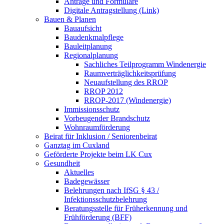
Anträge und Formulare
Digitale Antragstellung (Link)
Bauen & Planen
Bauaufsicht
Baudenkmalpflege
Bauleitplanung
Regionalplanung
Sachliches Teilprogramm Windenergie
Raumverträglichkeitsprüfung
Neuaufstellung des RROP
RROP 2012
RROP-2017 (Windenergie)
Immissionsschutz
Vorbeugender Brandschutz
Wohnraumförderung
Beirat für Inklusion / Seniorenbeirat
Ganztag im Cuxland
Geförderte Projekte beim LK Cux
Gesundheit
Aktuelles
Badegewässer
Belehrungen nach IfSG § 43 /
Infektionsschutzbelehrung
Beratungsstelle für Früherkennung und
Frühförderung (BFF)