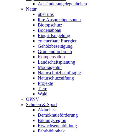
Ausländerangelegenheiten
Natur
über uns
Ihre Ansprechpersonen
Biotopschutz
Bodenabbau
Eingriffsregelung
erneuerbare Energien
Gehölzbeseitigung
Grünlandumbruch
Kompensation
Landschaftsplanung
Mooragentur
Naturschutzbeauftragte
Naturschutzstiftung
Projekte
Tiere
Wald
ÖPNV
Schulen & Sport
Aktuelles
Demokratieförderung
Bildungsregion
Erwachsenenbildung
Fahrbibliothek