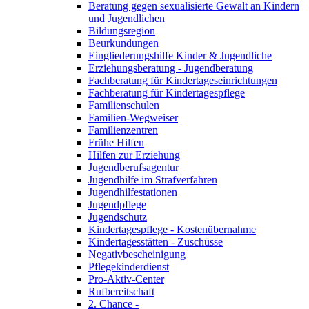
Beratung gegen sexualisierte Gewalt an Kindern
und Jugendlichen
Bildungsregion
Beurkundungen
Eingliederungshilfe Kinder & Jugendliche
Erziehungsberatung - Jugendberatung
Fachberatung für Kindertageseinrichtungen
Fachberatung für Kindertagespflege
Familienschulen
Familien-Wegweiser
Familienzentren
Frühe Hilfen
Hilfen zur Erziehung
Jugendberufsagentur
Jugendhilfe im Strafverfahren
Jugendhilfestationen
Jugendpflege
Jugendschutz
Kindertagespflege - Kostenübernahme
Kindertagesstätten - Zuschüsse
Negativbescheinigung
Pflegekinderdienst
Pro-Aktiv-Center
Rufbereitschaft
2. Chance -