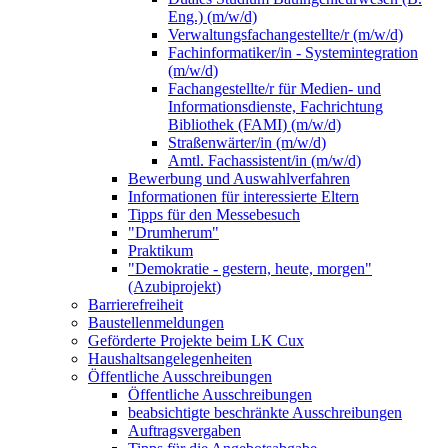
Eng.) (m/w/d)
Verwaltungsfachangestellte/r (m/w/d)
Fachinformatiker/in - Systemintegration
(m/w/d)
Fachangestellte/r für Medien- und
Informationsdienste, Fachrichtung
Bibliothek (FAMI) (m/w/d)
Straßenwärter/in (m/w/d)
Amtl. Fachassistent/in (m/w/d)
Bewerbung und Auswahlverfahren
Informationen für interessierte Eltern
Tipps für den Messebesuch
"Drumherum"
Praktikum
"Demokratie - gestern, heute, morgen"
(Azubiprojekt)
Barrierefreiheit
Baustellenmeldungen
Geförderte Projekte beim LK Cux
Haushaltsangelegenheiten
Öffentliche Ausschreibungen
Öffentliche Ausschreibungen
beabsichtigte beschränkte Ausschreibungen
Auftragsvergaben