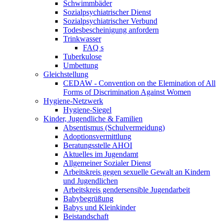
Schwimmbäder
Sozialpsychiatrischer Dienst
Sozialpsychiatrischer Verbund
Todesbescheinigung anfordern
Trinkwasser
FAQ s
Tuberkulose
Umbettung
Gleichstellung
CEDAW - Convention on the Elemination of All
Forms of Discrimination Against Women
Hygiene-Netzwerk
Hygiene-Siegel
Kinder, Jugendliche & Familien
Absentismus (Schulvermeidung)
Adoptionsvermittlung
Beratungsstelle AHOI
Aktuelles im Jugendamt
Allgemeiner Sozialer Dienst
Arbeitskreis gegen sexuelle Gewalt an Kindern
und Jugendlichen
Arbeitskreis gendersensible Jugendarbeit
Babybegrüßung
Babys und Kleinkinder
Beistandschaft