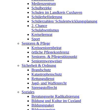
Medienzentrum
Schulbezirke
Schulen im Landkreis Cuxhaven
Schülerbeförderung
Schülerzahlen/ Schulentwicklungsplanung
2. Chance
Schulabsentismus
Kreiselternrat
Sport
Senioren & Pflege
Kreisseniorenbeirat
örtliche Pflegekonferenz
Senioren- & Pflegestützpunkt
Seniorenwegweiser
Sicherheit & Ordnung
Brandschutz
Katastrophenschutz
Rettungsdienst
Jagd- und Waffenrecht
Sprengstoffrecht
Soziales
Beratungsseite Radikalisierung
Bildung und Kultur im Cuxland
Bildungspaket
Bildungsregion