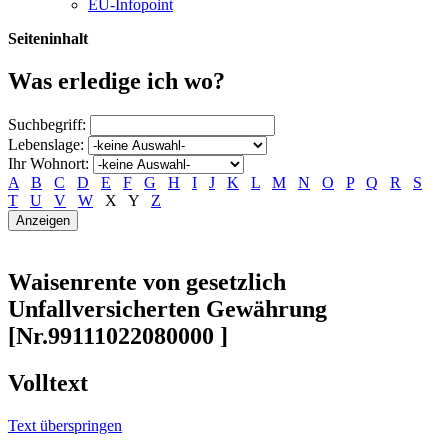
EU-Infopoint
Seiteninhalt
Was erledige ich wo?
Suchbegriff:
Lebenslage:
Ihr Wohnort:
A
B
C
D
E
F
G
H
I
J
K
L
M
N
O
P
Q
R
S
T
U
V
W
X
Y
Z
Waisenrente von gesetzlich
Unfallversicherten Gewährung
[Nr.99111022080000 ]
Volltext
Text überspringen