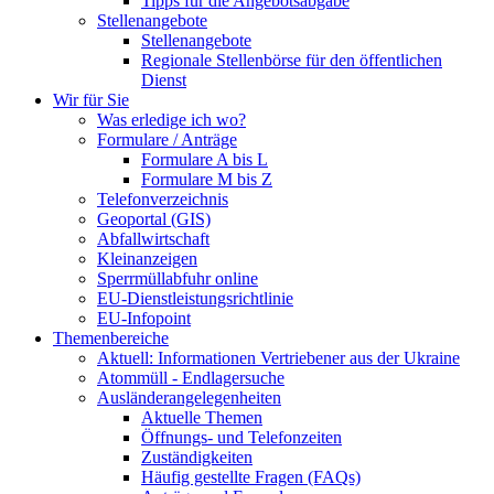
Tipps für die Angebotsabgabe
Stellenangebote
Stellenangebote
Regionale Stellenbörse für den öffentlichen
Dienst
Wir für Sie
Was erledige ich wo?
Formulare / Anträge
Formulare A bis L
Formulare M bis Z
Telefonverzeichnis
Geoportal (GIS)
Abfallwirtschaft
Kleinanzeigen
Sperrmüllabfuhr online
EU-Dienstleistungsrichtlinie
EU-Infopoint
Themenbereiche
Aktuell: Informationen Vertriebener aus der Ukraine
Atommüll - Endlagersuche
Ausländerangelegenheiten
Aktuelle Themen
Öffnungs- und Telefonzeiten
Zuständigkeiten
Häufig gestellte Fragen (FAQs)