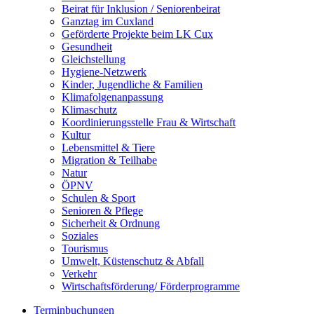
Beirat für Inklusion / Seniorenbeirat
Ganztag im Cuxland
Geförderte Projekte beim LK Cux
Gesundheit
Gleichstellung
Hygiene-Netzwerk
Kinder, Jugendliche & Familien
Klimafolgenanpassung
Klimaschutz
Koordinierungsstelle Frau & Wirtschaft
Kultur
Lebensmittel & Tiere
Migration & Teilhabe
Natur
ÖPNV
Schulen & Sport
Senioren & Pflege
Sicherheit & Ordnung
Soziales
Tourismus
Umwelt, Küstenschutz & Abfall
Verkehr
Wirtschaftsförderung/ Förderprogramme
Terminbuchungen