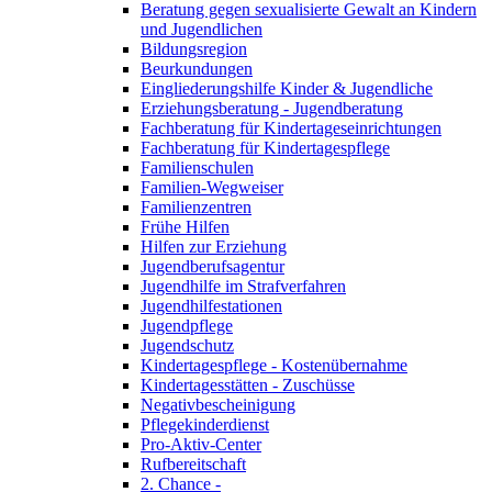
Beratung gegen sexualisierte Gewalt an Kindern
und Jugendlichen
Bildungsregion
Beurkundungen
Eingliederungshilfe Kinder & Jugendliche
Erziehungsberatung - Jugendberatung
Fachberatung für Kindertageseinrichtungen
Fachberatung für Kindertagespflege
Familienschulen
Familien-Wegweiser
Familienzentren
Frühe Hilfen
Hilfen zur Erziehung
Jugendberufsagentur
Jugendhilfe im Strafverfahren
Jugendhilfestationen
Jugendpflege
Jugendschutz
Kindertagespflege - Kostenübernahme
Kindertagesstätten - Zuschüsse
Negativbescheinigung
Pflegekinderdienst
Pro-Aktiv-Center
Rufbereitschaft
2. Chance -