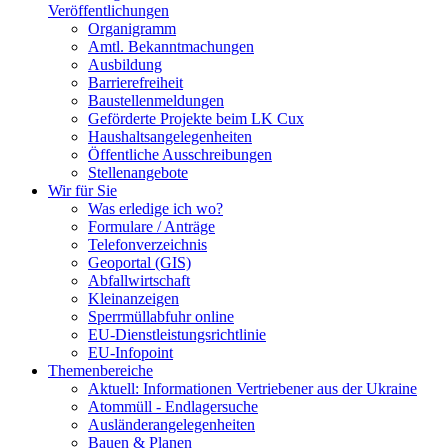
Veröffentlichungen
Organigramm
Amtl. Bekanntmachungen
Ausbildung
Barrierefreiheit
Baustellenmeldungen
Geförderte Projekte beim LK Cux
Haushaltsangelegenheiten
Öffentliche Ausschreibungen
Stellenangebote
Wir für Sie
Was erledige ich wo?
Formulare / Anträge
Telefonverzeichnis
Geoportal (GIS)
Abfallwirtschaft
Kleinanzeigen
Sperrmüllabfuhr online
EU-Dienstleistungsrichtlinie
EU-Infopoint
Themenbereiche
Aktuell: Informationen Vertriebener aus der Ukraine
Atommüll - Endlagersuche
Ausländerangelegenheiten
Bauen & Planen