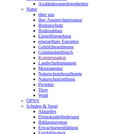
Ausländerangelegenheiten
Natur
über uns
Ihre Ansprechpersonen
Biotopschutz
Bodenabbau
Eingriffsregelung
erneuerbare Energien
Gehölzbeseitigung
Grünlandumbruch
Kompensation
Landschaftsplanung
Mooragentur
Naturschutzbeauftragte
Naturschutzstiftung
Projekte
Tiere
Wald
ÖPNV
Schulen & Sport
Aktuelles
Demokratieförderung
Bildungsregion
Erwachsenenbildung
Fahrbibliothek