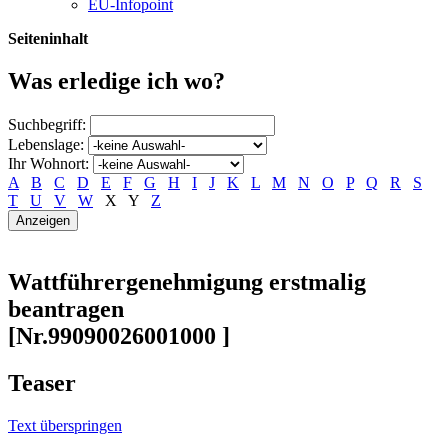
EU-Infopoint
Seiteninhalt
Was erledige ich wo?
Suchbegriff:
Lebenslage:
Ihr Wohnort:
A
B
C
D
E
F
G
H
I
J
K
L
M
N
O
P
Q
R
S
T
U
V
W
X
Y
Z
Wattführergenehmigung erstmalig
beantragen
[Nr.99090026001000 ]
Teaser
Text überspringen