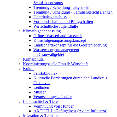
Schulabsentismus
Trennung / Scheidung - allgemein
Trennung / Scheidung - Familiengericht Langen
Unterhaltsvorschuss
Vormundschaften und Pflegschaften
Wirtschaftliche Jugendhilfe
Klimafolgenanpassung
Grünes Wasserband Loxstedt
Klimafolgenanpassungskonzept
Landschaftskonzept für die Geesteniederung
Wassermengenmanagement
im Grauwallgebiet
Klimaschutz
Koordinierungsstelle Frau & Wirtschaft
Kultur
Fahrbibliothek
Kulturelle Förderungen durch den Landkreis
Cuxhaven
Leitlinien
Museen
Veranstaltungskalender
Lebensmittel & Tiere
Vermittlung von Hunden
AKTUELL: Geflügelpest (Aviäre Influenza)
Migration & Teilhabe