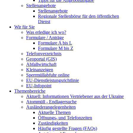
Tipps für die Angebotsabgabe
Stellenangebote
Stellenangebote
Regionale Stellenbörse für den öffentlichen
Dienst
Wir für Sie
Was erledige ich wo?
Formulare / Anträge
Formulare A bis L
Formulare M bis Z
Telefonverzeichnis
Geoportal (GIS)
Abfallwirtschaft
Kleinanzeigen
Sperrmüllabfuhr online
EU-Dienstleistungsrichtlinie
EU-Infopoint
Themenbereiche
Aktuell: Informationen Vertriebener aus der Ukraine
Atommüll - Endlagersuche
Ausländerangelegenheiten
Aktuelle Themen
Öffnungs- und Telefonzeiten
Zuständigkeiten
Häufig gestellte Fragen (FAQs)