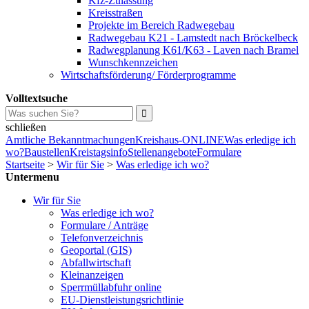
Kfz-Zulassung
Kreisstraßen
Projekte im Bereich Radwegebau
Radwegebau K21 - Lamstedt nach Bröckelbeck
Radwegplanung K61/K63 - Laven nach Bramel
Wunschkennzeichen
Wirtschaftsförderung/ Förderprogramme
Volltextsuche
schließen
Amtliche Bekanntmachungen
Kreishaus-ONLINE
Was erledige ich
wo?
Baustellen
Kreistagsinfo
Stellenangebote
Formulare
Startseite
>
Wir für Sie
>
Was erledige ich wo?
Untermenu
Wir für Sie
Was erledige ich wo?
Formulare / Anträge
Telefonverzeichnis
Geoportal (GIS)
Abfallwirtschaft
Kleinanzeigen
Sperrmüllabfuhr online
EU-Dienstleistungsrichtlinie