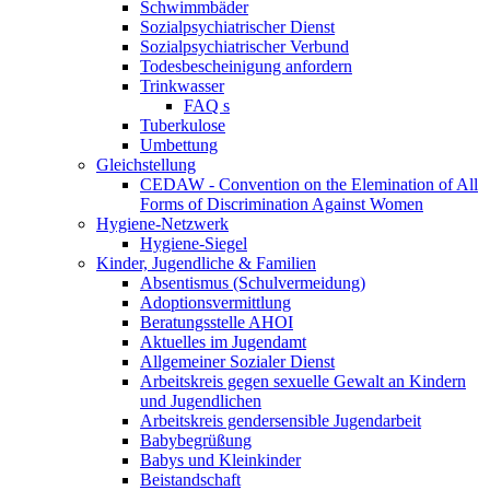
Schwimmbäder
Sozialpsychiatrischer Dienst
Sozialpsychiatrischer Verbund
Todesbescheinigung anfordern
Trinkwasser
FAQ s
Tuberkulose
Umbettung
Gleichstellung
CEDAW - Convention on the Elemination of All
Forms of Discrimination Against Women
Hygiene-Netzwerk
Hygiene-Siegel
Kinder, Jugendliche & Familien
Absentismus (Schulvermeidung)
Adoptionsvermittlung
Beratungsstelle AHOI
Aktuelles im Jugendamt
Allgemeiner Sozialer Dienst
Arbeitskreis gegen sexuelle Gewalt an Kindern
und Jugendlichen
Arbeitskreis gendersensible Jugendarbeit
Babybegrüßung
Babys und Kleinkinder
Beistandschaft