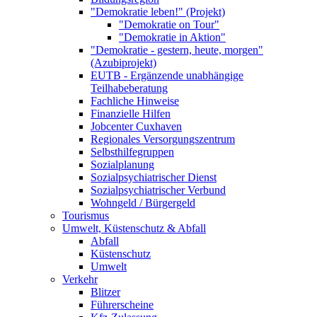
"Demokratie leben!" (Projekt)
"Demokratie on Tour"
"Demokratie in Aktion"
"Demokratie - gestern, heute, morgen"
(Azubiprojekt)
EUTB - Ergänzende unabhängige
Teilhabeberatung
Fachliche Hinweise
Finanzielle Hilfen
Jobcenter Cuxhaven
Regionales Versorgungszentrum
Selbsthilfegruppen
Sozialplanung
Sozialpsychiatrischer Dienst
Sozialpsychiatrischer Verbund
Wohngeld / Bürgergeld
Tourismus
Umwelt, Küstenschutz & Abfall
Abfall
Küstenschutz
Umwelt
Verkehr
Blitzer
Führerscheine