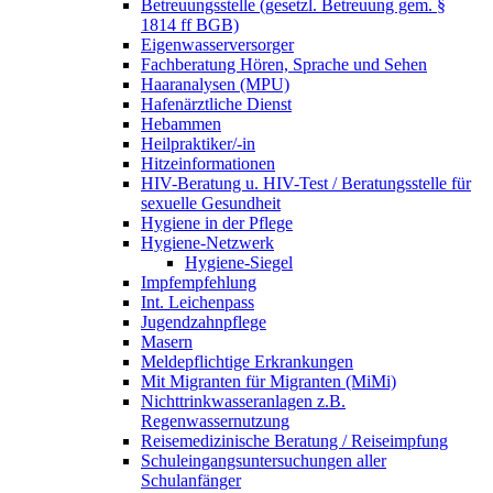
Betreuungsstelle (gesetzl. Betreuung gem. §
1814 ff BGB)
Eigenwasserversorger
Fachberatung Hören, Sprache und Sehen
Haaranalysen (MPU)
Hafenärztliche Dienst
Hebammen
Heilpraktiker/-in
Hitzeinformationen
HIV-Beratung u. HIV-Test / Beratungsstelle für
sexuelle Gesundheit
Hygiene in der Pflege
Hygiene-Netzwerk
Hygiene-Siegel
Impfempfehlung
Int. Leichenpass
Jugendzahnpflege
Masern
Meldepflichtige Erkrankungen
Mit Migranten für Migranten (MiMi)
Nichttrinkwasseranlagen z.B.
Regenwassernutzung
Reisemedizinische Beratung / Reiseimpfung
Schuleingangsuntersuchungen aller
Schulanfänger