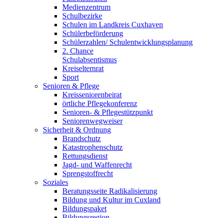
Medienzentrum
Schulbezirke
Schulen im Landkreis Cuxhaven
Schülerbeförderung
Schülerzahlen/ Schulentwicklungsplanung
2. Chance
Schulabsentismus
Kreiselternrat
Sport
Senioren & Pflege
Kreisseniorenbeirat
örtliche Pflegekonferenz
Senioren- & Pflegestützpunkt
Seniorenwegweiser
Sicherheit & Ordnung
Brandschutz
Katastrophenschutz
Rettungsdienst
Jagd- und Waffenrecht
Sprengstoffrecht
Soziales
Beratungsseite Radikalisierung
Bildung und Kultur im Cuxland
Bildungspaket
Bildungsregion