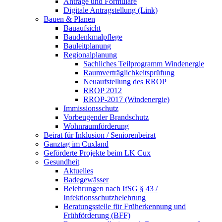
Anträge und Formulare
Digitale Antragstellung (Link)
Bauen & Planen
Bauaufsicht
Baudenkmalpflege
Bauleitplanung
Regionalplanung
Sachliches Teilprogramm Windenergie
Raumverträglichkeitsprüfung
Neuaufstellung des RROP
RROP 2012
RROP-2017 (Windenergie)
Immissionsschutz
Vorbeugender Brandschutz
Wohnraumförderung
Beirat für Inklusion / Seniorenbeirat
Ganztag im Cuxland
Geförderte Projekte beim LK Cux
Gesundheit
Aktuelles
Badegewässer
Belehrungen nach IfSG § 43 /
Infektionsschutzbelehrung
Beratungsstelle für Früherkennung und
Frühförderung (BFF)