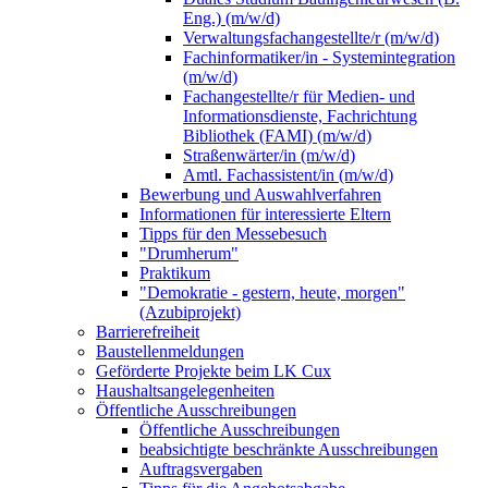
Eng.) (m/w/d)
Verwaltungsfachangestellte/r (m/w/d)
Fachinformatiker/in - Systemintegration
(m/w/d)
Fachangestellte/r für Medien- und
Informationsdienste, Fachrichtung
Bibliothek (FAMI) (m/w/d)
Straßenwärter/in (m/w/d)
Amtl. Fachassistent/in (m/w/d)
Bewerbung und Auswahlverfahren
Informationen für interessierte Eltern
Tipps für den Messebesuch
"Drumherum"
Praktikum
"Demokratie - gestern, heute, morgen"
(Azubiprojekt)
Barrierefreiheit
Baustellenmeldungen
Geförderte Projekte beim LK Cux
Haushaltsangelegenheiten
Öffentliche Ausschreibungen
Öffentliche Ausschreibungen
beabsichtigte beschränkte Ausschreibungen
Auftragsvergaben