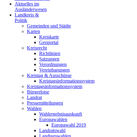
Aktuelles im
Ausländerwesen
Landkreis &
Politik
Gemeinden und Städte
Karten
Kreiskarte
Geoportal
Kreisrecht
Richtlinien
Satzungen
Verordnungen
Vereinbarungen
Kreistag & Ausschüsse
Kreistagsinformationssystem
Kreistagsinformationssystem
Bürgerlotse
Landrat
Pressemitteilungen
Wahlen
Wahlergebnisauskunft
Europawahlen
Europawahl 2019
Landratswahl
Landtagswahlen