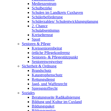
Medienzentrum
Schulbezirke
Schulen im Landkreis Cuxhaven
Schülerbeförderung
Schülerzahlen/ Schulentwicklungsplanung
2. Chance
Schulabsentismus
Kreiselternrat
Sport
Senioren & Pflege
Kreisseniorenbeirat
örtliche Pflegekonferenz
Senioren- & Pflegestützpunkt
Seniorenwegweiser
Sicherheit & Ordnung
Brandschutz
Katastrophenschutz
Rettungsdienst
Jagd- und Waffenrecht
Sprengstoffrecht
Soziales
Beratungsseite Radikalisierung
Bildung und Kultur im Cuxland
Bildungspaket
Bildungsregion