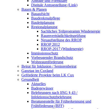
Anträge und Formulare
Digitale Antragstellung (Link)
Bauen & Planen
Bauaufsicht
Baudenkmalpflege
Bauleitplanung
Regionalplanung
Sachliches Teilprogramm Windenergie
Raumverträglichkeitsprüfung
Neuaufstellung des RROP
RROP 2012
RROP-2017 (Windenergie)
Immissionsschutz
Vorbeugender Brandschutz
Wohnraumförderung
Beirat für Inklusion / Seniorenbeirat
Ganztag im Cuxland
Geförderte Projekte beim LK Cux
Gesundheit
Aktuelles
Badegewässer
Belehrungen nach IfSG § 43 /
Infektionsschutzbelehrung
Beratungsstelle für Früherkennung und
Frühförderung (BFF)