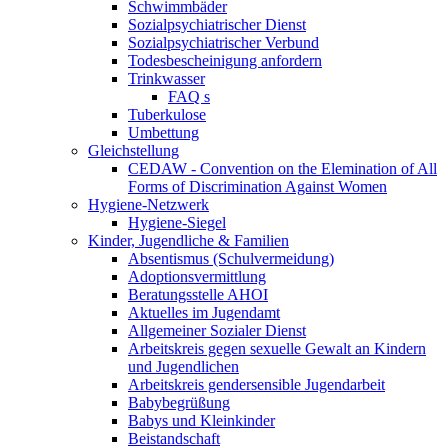
Schwimmbäder
Sozialpsychiatrischer Dienst
Sozialpsychiatrischer Verbund
Todesbescheinigung anfordern
Trinkwasser
FAQ s
Tuberkulose
Umbettung
Gleichstellung
CEDAW - Convention on the Elemination of All
Forms of Discrimination Against Women
Hygiene-Netzwerk
Hygiene-Siegel
Kinder, Jugendliche & Familien
Absentismus (Schulvermeidung)
Adoptionsvermittlung
Beratungsstelle AHOI
Aktuelles im Jugendamt
Allgemeiner Sozialer Dienst
Arbeitskreis gegen sexuelle Gewalt an Kindern
und Jugendlichen
Arbeitskreis gendersensible Jugendarbeit
Babybegrüßung
Babys und Kleinkinder
Beistandschaft