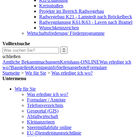
Kfz-Zulassung
Kreisstraßen
Projekte im Bereich Radwegebau
Radwegebau K21 - Lamstedt nach Bröckelbeck
Radwegplanung K61/K63 - Laven nach Bramel
Wunschkennzeichen
Wirtschaftsförderung/ Förderprogramme
Volltextsuche
schließen
Amtliche Bekanntmachungen
Kreishaus-ONLINE
Was erledige ich
wo?
Baustellen
Kreistagsinfo
Stellenangebote
Formulare
Startseite
>
Wir für Sie
>
Was erledige ich wo?
Untermenu
Wir für Sie
Was erledige ich wo?
Formulare / Anträge
Telefonverzeichnis
Geoportal (GIS)
Abfallwirtschaft
Kleinanzeigen
Sperrmüllabfuhr online
EU-Dienstleistungsrichtlinie