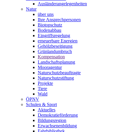
Ausländerangelegenheiten
Natur
über uns
Ihre Ansprechpersonen
Biotopschutz
Bodenabbau
Eingriffsregelung
erneuerbare Energien
Gehölzbeseitigung
Grünlandumbruch
Kompensation
Landschaftsplanung
Mooragentur
Naturschutzbeauftragte
Naturschutzstiftung
Projekte
Tiere
Wald
ÖPNV
Schulen & Sport
Aktuelles
Demokratieförderung
Bildungsregion
Erwachsenenbildung
Fahrbibliothek