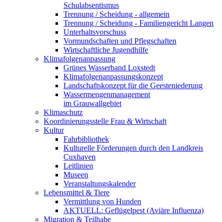
Schulabsentismus
Trennung / Scheidung - allgemein
Trennung / Scheidung - Familiengericht Langen
Unterhaltsvorschuss
Vormundschaften und Pflegschaften
Wirtschaftliche Jugendhilfe
Klimafolgenanpassung
Grünes Wasserband Loxstedt
Klimafolgenanpassungskonzept
Landschaftskonzept für die Geesteniederung
Wassermengenmanagement
im Grauwallgebiet
Klimaschutz
Koordinierungsstelle Frau & Wirtschaft
Kultur
Fahrbibliothek
Kulturelle Förderungen durch den Landkreis
Cuxhaven
Leitlinien
Museen
Veranstaltungskalender
Lebensmittel & Tiere
Vermittlung von Hunden
AKTUELL: Geflügelpest (Aviäre Influenza)
Migration & Teilhabe