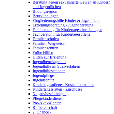
Beratung gegen sexualisierte Gewalt an Kindern
und Jugendlichen
Bildungsregion
Beurkundungen
Eingliederungshilfe Kinder & Jugendliche
Erziehungsberatung - Jugendberatung
Fachberatung für Kindertageseinrichtungen
Fachberatung für Kindertagespflege
Familienschulen
Familien-Wegweiser
Familienzentren
Frühe Hilfen
Hilfen zur Erziehung
Jugendberufsagentur
Jugendhilfe im Strafverfahren
Jugendhilfestationen
Jugendpflege
Jugendschutz
Kindertagespflege - Kostenübernahme
Kindertagesstätten - Zuschüsse
Negativbescheinigung
Pflegekinderdienst
Pro-Aktiv-Center
Rufbereitschaft
2. Chance -