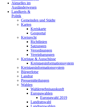
Aktuelles im
Ausländerwesen
Landkreis &
Politik
Gemeinden und Städte
Karten
Kreiskarte
Geoportal
Kreisrecht
Richtlinien
Satzungen
Verordnungen
Vereinbarungen
Kreistag & Ausschüsse
Kreistagsinformationssystem
Kreistagsinformationssystem
Bürgerlotse
Landrat
Pressemitteilungen
Wahlen
Wahlergebnisauskunft
Europawahlen
Europawahl 2019
Landratswahl
Landtagswahlen