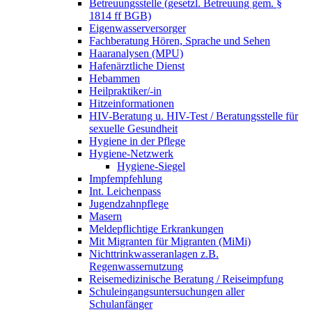
Betreuungsstelle (gesetzl. Betreuung gem. §
1814 ff BGB)
Eigenwasserversorger
Fachberatung Hören, Sprache und Sehen
Haaranalysen (MPU)
Hafenärztliche Dienst
Hebammen
Heilpraktiker/-in
Hitzeinformationen
HIV-Beratung u. HIV-Test / Beratungsstelle für
sexuelle Gesundheit
Hygiene in der Pflege
Hygiene-Netzwerk
Hygiene-Siegel
Impfempfehlung
Int. Leichenpass
Jugendzahnpflege
Masern
Meldepflichtige Erkrankungen
Mit Migranten für Migranten (MiMi)
Nichttrinkwasseranlagen z.B.
Regenwassernutzung
Reisemedizinische Beratung / Reiseimpfung
Schuleingangsuntersuchungen aller
Schulanfänger