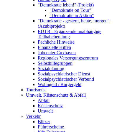
"Demokratie leben!" (Projekt)
"Demokratie on Tour"
"Demokratie in Aktion"
"Demokratie - gestern, heute, morgen"
(Azubiprojekt)
EUTB - Ergänzende unabhängige
Teilhabeberatung
Fachliche Hinweise
Finanzielle Hilfen
Jobcenter Cuxhaven
Regionales Versorgungszentrum
Selbsthilfegruppen
Sozialplanung
Sozialpsychiatrischer Dienst
Sozialpsychiatrischer Verbund
Wohngeld / Bürgergeld
Tourismus
Umwelt, Küstenschutz & Abfall
Abfall
Küstenschutz
Umwelt
Verkehr
Blitzer
Führerscheine