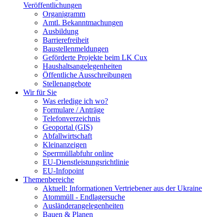
Veröffentlichungen
Organigramm
Amtl. Bekanntmachungen
Ausbildung
Barrierefreiheit
Baustellenmeldungen
Geförderte Projekte beim LK Cux
Haushaltsangelegenheiten
Öffentliche Ausschreibungen
Stellenangebote
Wir für Sie
Was erledige ich wo?
Formulare / Anträge
Telefonverzeichnis
Geoportal (GIS)
Abfallwirtschaft
Kleinanzeigen
Sperrmüllabfuhr online
EU-Dienstleistungsrichtlinie
EU-Infopoint
Themenbereiche
Aktuell: Informationen Vertriebener aus der Ukraine
Atommüll - Endlagersuche
Ausländerangelegenheiten
Bauen & Planen