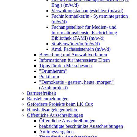
Eng.) (m/w/d)
Verwaltungsfachangestellte/r (m/w/d)
Fachinformatiker/in - Systemintegration
(m/w/d)
Fachangestellte/r für Medien- und
Informationsdienste, Fachrichtung
Bibliothek (FAMI) (m/w/d)
Straßenwärter/in (m/w/d)
Amtl. Fachassistent/in (m/w/d)
Bewerbung und Auswahlverfahren
Informationen für interessierte Eltern
Tipps für den Messebesuch
"Drumherum"
Praktikum
"Demokratie - gestern, heute, morgen"
(Azubiprojekt)
Barrierefreiheit
Baustellenmeldungen
Geförderte Projekte beim LK Cux
Haushaltsangelegenheiten
Öffentliche Ausschreibungen
Öffentliche Ausschreibungen
beabsichtigte beschränkte Ausschreibungen
Auftragsvergaben