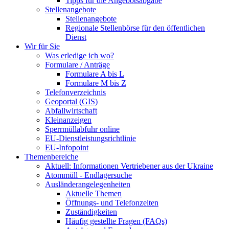
Tipps für die Angebotsabgabe
Stellenangebote
Stellenangebote
Regionale Stellenbörse für den öffentlichen
Dienst
Wir für Sie
Was erledige ich wo?
Formulare / Anträge
Formulare A bis L
Formulare M bis Z
Telefonverzeichnis
Geoportal (GIS)
Abfallwirtschaft
Kleinanzeigen
Sperrmüllabfuhr online
EU-Dienstleistungsrichtlinie
EU-Infopoint
Themenbereiche
Aktuell: Informationen Vertriebener aus der Ukraine
Atommüll - Endlagersuche
Ausländerangelegenheiten
Aktuelle Themen
Öffnungs- und Telefonzeiten
Zuständigkeiten
Häufig gestellte Fragen (FAQs)