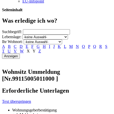
EU-Infopoint
Seiteninhalt
Was erledige ich wo?
Suchbegriff:
Lebenslage:
Ihr Wohnort:
A
B
C
D
E
F
G
H
I
J
K
L
M
N
O
P
Q
R
S
T
U
V
W
X
Y
Z
Wohnsitz Ummeldung
[Nr.99115005011000 ]
Erforderliche Unterlagen
Text überspringen
Wohnungsgeberbestätigung