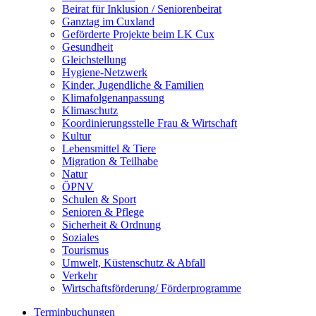
Beirat für Inklusion / Seniorenbeirat
Ganztag im Cuxland
Geförderte Projekte beim LK Cux
Gesundheit
Gleichstellung
Hygiene-Netzwerk
Kinder, Jugendliche & Familien
Klimafolgenanpassung
Klimaschutz
Koordinierungsstelle Frau & Wirtschaft
Kultur
Lebensmittel & Tiere
Migration & Teilhabe
Natur
ÖPNV
Schulen & Sport
Senioren & Pflege
Sicherheit & Ordnung
Soziales
Tourismus
Umwelt, Küstenschutz & Abfall
Verkehr
Wirtschaftsförderung/ Förderprogramme
Terminbuchungen