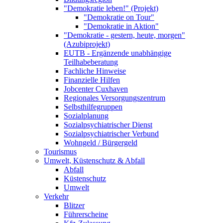
"Demokratie leben!" (Projekt)
"Demokratie on Tour"
"Demokratie in Aktion"
"Demokratie - gestern, heute, morgen"
(Azubiprojekt)
EUTB - Ergänzende unabhängige
Teilhabeberatung
Fachliche Hinweise
Finanzielle Hilfen
Jobcenter Cuxhaven
Regionales Versorgungszentrum
Selbsthilfegruppen
Sozialplanung
Sozialpsychiatrischer Dienst
Sozialpsychiatrischer Verbund
Wohngeld / Bürgergeld
Tourismus
Umwelt, Küstenschutz & Abfall
Abfall
Küstenschutz
Umwelt
Verkehr
Blitzer
Führerscheine