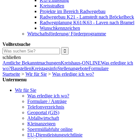
Kfz-Zulassung
Kreisstraßen
Projekte im Bereich Radwegebau
Radwegebau K21 - Lamstedt nach Bröckelbeck
Radwegplanung K61/K63 - Laven nach Bramel
Wunschkennzeichen
Wirtschaftsförderung/ Förderprogramme
Volltextsuche
schließen
Amtliche Bekanntmachungen
Kreishaus-ONLINE
Was erledige ich
wo?
Baustellen
Kreistagsinfo
Stellenangebote
Formulare
Startseite
>
Wir für Sie
>
Was erledige ich wo?
Untermenu
Wir für Sie
Was erledige ich wo?
Formulare / Anträge
Telefonverzeichnis
Geoportal (GIS)
Abfallwirtschaft
Kleinanzeigen
Sperrmüllabfuhr online
EU-Dienstleistungsrichtlinie