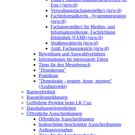
Eng.) (m/w/d)
Verwaltungsfachangestellte/r (m/w/d)
Fachinformatiker/in - Systemintegration
(m/w/d)
Fachangestellte/r für Medien- und
Informationsdienste, Fachrichtung
Bibliothek (FAMI) (m/w/d)
Straßenwärter/in (m/w/d)
Amtl. Fachassistent/in (m/w/d)
Bewerbung und Auswahlverfahren
Informationen für interessierte Eltern
Tipps für den Messebesuch
"Drumherum"
Praktikum
"Demokratie - gestern, heute, morgen"
(Azubiprojekt)
Barrierefreiheit
Baustellenmeldungen
Geförderte Projekte beim LK Cux
Haushaltsangelegenheiten
Öffentliche Ausschreibungen
Öffentliche Ausschreibungen
beabsichtigte beschränkte Ausschreibungen
Auftragsvergaben