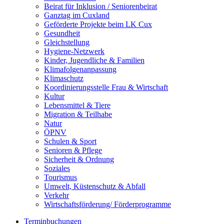
Beirat für Inklusion / Seniorenbeirat
Ganztag im Cuxland
Geförderte Projekte beim LK Cux
Gesundheit
Gleichstellung
Hygiene-Netzwerk
Kinder, Jugendliche & Familien
Klimafolgenanpassung
Klimaschutz
Koordinierungsstelle Frau & Wirtschaft
Kultur
Lebensmittel & Tiere
Migration & Teilhabe
Natur
ÖPNV
Schulen & Sport
Senioren & Pflege
Sicherheit & Ordnung
Soziales
Tourismus
Umwelt, Küstenschutz & Abfall
Verkehr
Wirtschaftsförderung/ Förderprogramme
Terminbuchungen