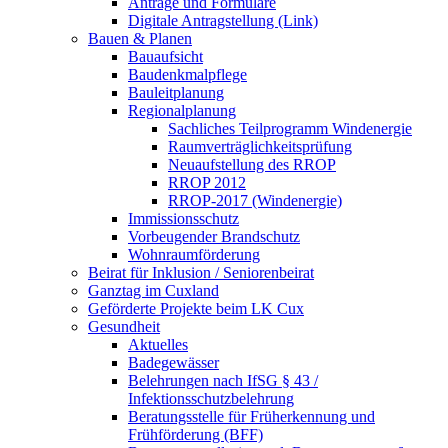
Anträge und Formulare
Digitale Antragstellung (Link)
Bauen & Planen
Bauaufsicht
Baudenkmalpflege
Bauleitplanung
Regionalplanung
Sachliches Teilprogramm Windenergie
Raumverträglichkeitsprüfung
Neuaufstellung des RROP
RROP 2012
RROP-2017 (Windenergie)
Immissionsschutz
Vorbeugender Brandschutz
Wohnraumförderung
Beirat für Inklusion / Seniorenbeirat
Ganztag im Cuxland
Geförderte Projekte beim LK Cux
Gesundheit
Aktuelles
Badegewässer
Belehrungen nach IfSG § 43 /
Infektionsschutzbelehrung
Beratungsstelle für Früherkennung und
Frühförderung (BFF)