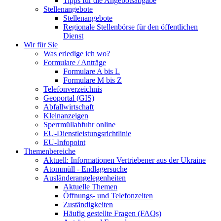
Tipps für die Angebotsabgabe
Stellenangebote
Stellenangebote
Regionale Stellenbörse für den öffentlichen
Dienst
Wir für Sie
Was erledige ich wo?
Formulare / Anträge
Formulare A bis L
Formulare M bis Z
Telefonverzeichnis
Geoportal (GIS)
Abfallwirtschaft
Kleinanzeigen
Sperrmüllabfuhr online
EU-Dienstleistungsrichtlinie
EU-Infopoint
Themenbereiche
Aktuell: Informationen Vertriebener aus der Ukraine
Atommüll - Endlagersuche
Ausländerangelegenheiten
Aktuelle Themen
Öffnungs- und Telefonzeiten
Zuständigkeiten
Häufig gestellte Fragen (FAQs)