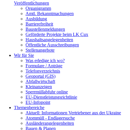
Veröffentlichungen
Organigramm
Amtl. Bekanntmachungen
Ausbildung
Barrierefreiheit
Baustellenmeldungen
Geförderte Projekte beim LK Cux
Haushaltsangelegenheiten
Öffentliche Ausschreibungen
Stellenangebote
Wir für Sie
Was erledige ich wo?
Formulare / Anträge
Telefonverzeichnis
Geoportal (GIS)
Abfallwirtschaft
Kleinanzeigen
Sperrmüllabfuhr online
EU-Dienstleistungsrichtlinie
EU-Infopoint
Themenbereiche
Aktuell: Informationen Vertriebener aus der Ukraine
Atommüll - Endlagersuche
Ausländerangelegenheiten
Bauen & Planen