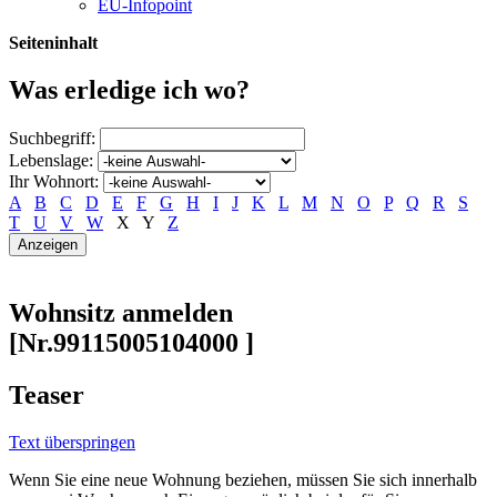
EU-Infopoint
Seiteninhalt
Was erledige ich wo?
Suchbegriff:
Lebenslage:
Ihr Wohnort:
A
B
C
D
E
F
G
H
I
J
K
L
M
N
O
P
Q
R
S
T
U
V
W
X
Y
Z
Wohnsitz anmelden
[Nr.99115005104000 ]
Teaser
Text überspringen
Wenn Sie eine neue Wohnung beziehen, müssen Sie sich innerhalb