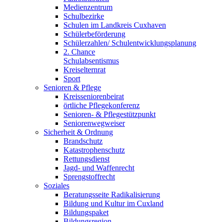
Medienzentrum
Schulbezirke
Schulen im Landkreis Cuxhaven
Schülerbeförderung
Schülerzahlen/ Schulentwicklungsplanung
2. Chance
Schulabsentismus
Kreiselternrat
Sport
Senioren & Pflege
Kreisseniorenbeirat
örtliche Pflegekonferenz
Senioren- & Pflegestützpunkt
Seniorenwegweiser
Sicherheit & Ordnung
Brandschutz
Katastrophenschutz
Rettungsdienst
Jagd- und Waffenrecht
Sprengstoffrecht
Soziales
Beratungsseite Radikalisierung
Bildung und Kultur im Cuxland
Bildungspaket
Bildungsregion