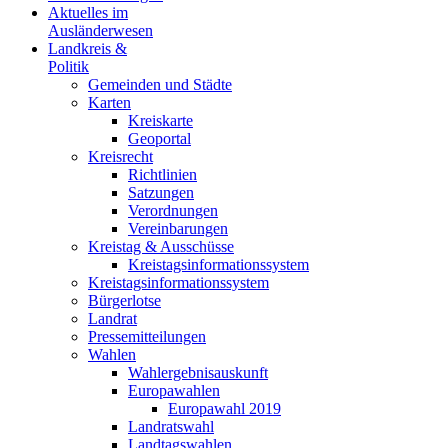
Aktuelles im
Ausländerwesen
Landkreis &
Politik
Gemeinden und Städte
Karten
Kreiskarte
Geoportal
Kreisrecht
Richtlinien
Satzungen
Verordnungen
Vereinbarungen
Kreistag & Ausschüsse
Kreistagsinformationssystem
Kreistagsinformationssystem
Bürgerlotse
Landrat
Pressemitteilungen
Wahlen
Wahlergebnisauskunft
Europawahlen
Europawahl 2019
Landratswahl
Landtagswahlen