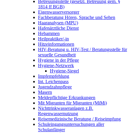
Betreuungsstelle (gesetzl. Betreuung gem. §
1814 ff BGB)
Eigenwasserversorger
Fachberatung Hören, Sprache und Sehen
Haaranalysen (MPU)
Hafenärztliche Dienst
Hebammen
Heilpraktiker/-in
Hitzeinformationen
HIV-Beratung u. HIV-Test / Beratungsstelle für
sexuelle Gesundheit
Hygiene in der Pflege
Hygiene-Netzwerk
Hygiene-Siegel
Impfempfehlung
Int. Leichenpass
Jugendzahnpflege
Masern
Meldepflichtige Erkrankungen
Mit Migranten für Migranten (MiMi)
Nichttrinkwasseranlagen z.B.
Regenwassernutzung
Reisemedizinische Beratung / Reiseimpfung
Schuleingangsuntersuchungen aller
Schulanfänger