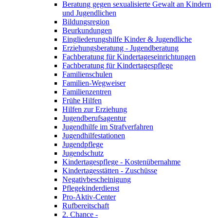
Beratung gegen sexualisierte Gewalt an Kindern
und Jugendlichen
Bildungsregion
Beurkundungen
Eingliederungshilfe Kinder & Jugendliche
Erziehungsberatung - Jugendberatung
Fachberatung für Kindertageseinrichtungen
Fachberatung für Kindertagespflege
Familienschulen
Familien-Wegweiser
Familienzentren
Frühe Hilfen
Hilfen zur Erziehung
Jugendberufsagentur
Jugendhilfe im Strafverfahren
Jugendhilfestationen
Jugendpflege
Jugendschutz
Kindertagespflege - Kostenübernahme
Kindertagesstätten - Zuschüsse
Negativbescheinigung
Pflegekinderdienst
Pro-Aktiv-Center
Rufbereitschaft
2. Chance -