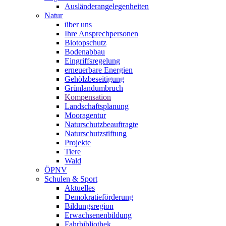
Ausländerangelegenheiten
Natur
über uns
Ihre Ansprechpersonen
Biotopschutz
Bodenabbau
Eingriffsregelung
erneuerbare Energien
Gehölzbeseitigung
Grünlandumbruch
Kompensation
Landschaftsplanung
Mooragentur
Naturschutzbeauftragte
Naturschutzstiftung
Projekte
Tiere
Wald
ÖPNV
Schulen & Sport
Aktuelles
Demokratieförderung
Bildungsregion
Erwachsenenbildung
Fahrbibliothek