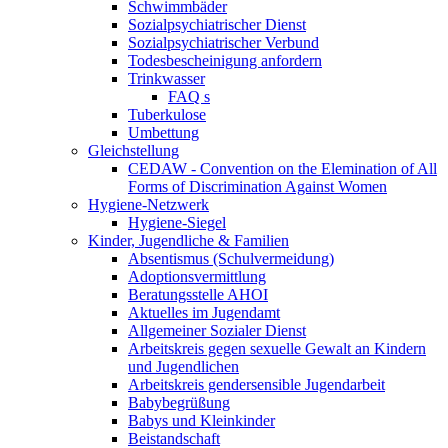
Schwimmbäder
Sozialpsychiatrischer Dienst
Sozialpsychiatrischer Verbund
Todesbescheinigung anfordern
Trinkwasser
FAQ s
Tuberkulose
Umbettung
Gleichstellung
CEDAW - Convention on the Elemination of All
Forms of Discrimination Against Women
Hygiene-Netzwerk
Hygiene-Siegel
Kinder, Jugendliche & Familien
Absentismus (Schulvermeidung)
Adoptionsvermittlung
Beratungsstelle AHOI
Aktuelles im Jugendamt
Allgemeiner Sozialer Dienst
Arbeitskreis gegen sexuelle Gewalt an Kindern
und Jugendlichen
Arbeitskreis gendersensible Jugendarbeit
Babybegrüßung
Babys und Kleinkinder
Beistandschaft