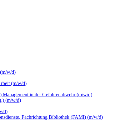
 (m/w/d)
Arbeit (m/w/d)
c.) Management in der Gefahrenabwehr (m/w/d)
.) (m/w/d)
w/d)
ionsdienste, Fachrichtung Bibliothek (FAMI) (m/w/d)