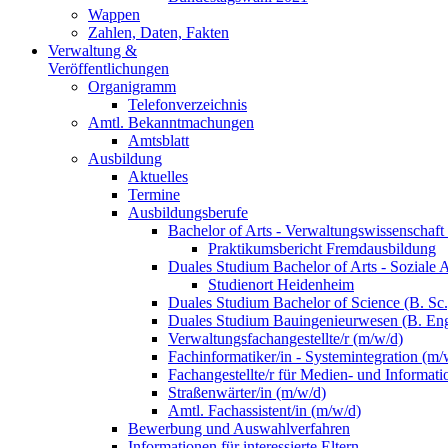
Wappen
Zahlen, Daten, Fakten
Verwaltung &
Veröffentlichungen
Organigramm
Telefonverzeichnis
Amtl. Bekanntmachungen
Amtsblatt
Ausbildung
Aktuelles
Termine
Ausbildungsberufe
Bachelor of Arts - Verwaltungswissenschaft
Praktikumsbericht Fremdausbildung
Duales Studium Bachelor of Arts - Soziale 
Studienort Heidenheim
Duales Studium Bachelor of Science (B. S
Duales Studium Bauingenieurwesen (B. Eng
Verwaltungsfachangestellte/r (m/w/d)
Fachinformatiker/in - Systemintegration (m/
Fachangestellte/r für Medien- und Informat
Straßenwärter/in (m/w/d)
Amtl. Fachassistent/in (m/w/d)
Bewerbung und Auswahlverfahren
Informationen für interessierte Eltern