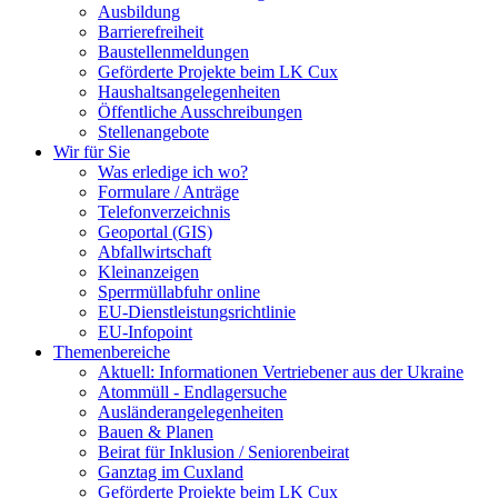
Ausbildung
Barrierefreiheit
Baustellenmeldungen
Geförderte Projekte beim LK Cux
Haushaltsangelegenheiten
Öffentliche Ausschreibungen
Stellenangebote
Wir für Sie
Was erledige ich wo?
Formulare / Anträge
Telefonverzeichnis
Geoportal (GIS)
Abfallwirtschaft
Kleinanzeigen
Sperrmüllabfuhr online
EU-Dienstleistungsrichtlinie
EU-Infopoint
Themenbereiche
Aktuell: Informationen Vertriebener aus der Ukraine
Atommüll - Endlagersuche
Ausländerangelegenheiten
Bauen & Planen
Beirat für Inklusion / Seniorenbeirat
Ganztag im Cuxland
Geförderte Projekte beim LK Cux