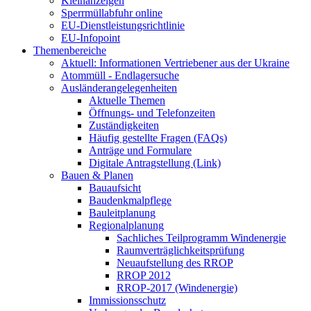
Kleinanzeigen
Sperrmüllabfuhr online
EU-Dienstleistungsrichtlinie
EU-Infopoint
Themenbereiche
Aktuell: Informationen Vertriebener aus der Ukraine
Atommüll - Endlagersuche
Ausländerangelegenheiten
Aktuelle Themen
Öffnungs- und Telefonzeiten
Zuständigkeiten
Häufig gestellte Fragen (FAQs)
Anträge und Formulare
Digitale Antragstellung (Link)
Bauen & Planen
Bauaufsicht
Baudenkmalpflege
Bauleitplanung
Regionalplanung
Sachliches Teilprogramm Windenergie
Raumverträglichkeitsprüfung
Neuaufstellung des RROP
RROP 2012
RROP-2017 (Windenergie)
Immissionsschutz