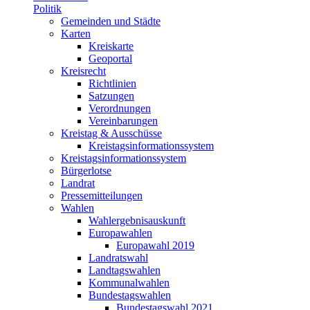
Politik
Gemeinden und Städte
Karten
Kreiskarte
Geoportal
Kreisrecht
Richtlinien
Satzungen
Verordnungen
Vereinbarungen
Kreistag & Ausschüsse
Kreistagsinformationssystem
Kreistagsinformationssystem
Bürgerlotse
Landrat
Pressemitteilungen
Wahlen
Wahlergebnisauskunft
Europawahlen
Europawahl 2019
Landratswahl
Landtagswahlen
Kommunalwahlen
Bundestagswahlen
Bundestagswahl 2021