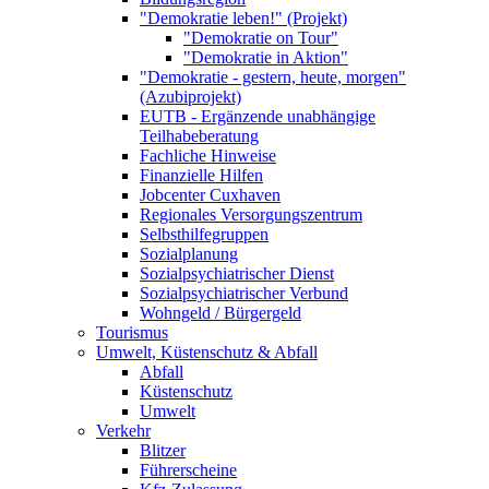
"Demokratie leben!" (Projekt)
"Demokratie on Tour"
"Demokratie in Aktion"
"Demokratie - gestern, heute, morgen"
(Azubiprojekt)
EUTB - Ergänzende unabhängige
Teilhabeberatung
Fachliche Hinweise
Finanzielle Hilfen
Jobcenter Cuxhaven
Regionales Versorgungszentrum
Selbsthilfegruppen
Sozialplanung
Sozialpsychiatrischer Dienst
Sozialpsychiatrischer Verbund
Wohngeld / Bürgergeld
Tourismus
Umwelt, Küstenschutz & Abfall
Abfall
Küstenschutz
Umwelt
Verkehr
Blitzer
Führerscheine