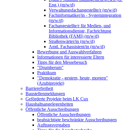
Eng.) (m/w/d)
Verwaltungsfachangestellte/r (m/w/d)
Fachinformatiker/in - Systemintegration
(m/w/d)
Fachangestellte/r für Medien- und
Informationsdienste, Fachrichtung
Bibliothek (FAMI) (m/w/d)
Straßenwärter/in (m/w/d)
Amtl. Fachassistent/in (m/w/d)
Bewerbung und Auswahlverfahren
Informationen für interessierte Eltern
Tipps für den Messebesuch
"Drumherum"
Praktikum
"Demokratie - gestern, heute, morgen"
(Azubiprojekt)
Barrierefreiheit
Baustellenmeldungen
Geförderte Projekte beim LK Cux
Haushaltsangelegenheiten
Öffentliche Ausschreibungen
Öffentliche Ausschreibungen
beabsichtigte beschränkte Ausschreibungen
Auftragsvergaben