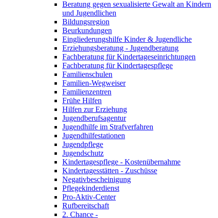
Beratung gegen sexualisierte Gewalt an Kindern
und Jugendlichen
Bildungsregion
Beurkundungen
Eingliederungshilfe Kinder & Jugendliche
Erziehungsberatung - Jugendberatung
Fachberatung für Kindertageseinrichtungen
Fachberatung für Kindertagespflege
Familienschulen
Familien-Wegweiser
Familienzentren
Frühe Hilfen
Hilfen zur Erziehung
Jugendberufsagentur
Jugendhilfe im Strafverfahren
Jugendhilfestationen
Jugendpflege
Jugendschutz
Kindertagespflege - Kostenübernahme
Kindertagesstätten - Zuschüsse
Negativbescheinigung
Pflegekinderdienst
Pro-Aktiv-Center
Rufbereitschaft
2. Chance -