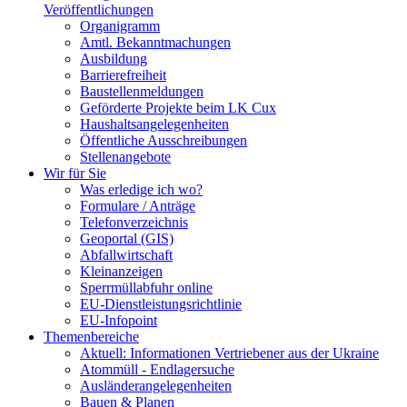
Veröffentlichungen
Organigramm
Amtl. Bekanntmachungen
Ausbildung
Barrierefreiheit
Baustellenmeldungen
Geförderte Projekte beim LK Cux
Haushaltsangelegenheiten
Öffentliche Ausschreibungen
Stellenangebote
Wir für Sie
Was erledige ich wo?
Formulare / Anträge
Telefonverzeichnis
Geoportal (GIS)
Abfallwirtschaft
Kleinanzeigen
Sperrmüllabfuhr online
EU-Dienstleistungsrichtlinie
EU-Infopoint
Themenbereiche
Aktuell: Informationen Vertriebener aus der Ukraine
Atommüll - Endlagersuche
Ausländerangelegenheiten
Bauen & Planen