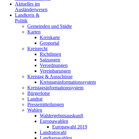
Aktuelles im
Ausländerwesen
Landkreis &
Politik
Gemeinden und Städte
Karten
Kreiskarte
Geoportal
Kreisrecht
Richtlinien
Satzungen
Verordnungen
Vereinbarungen
Kreistag & Ausschüsse
Kreistagsinformationssystem
Kreistagsinformationssystem
Bürgerlotse
Landrat
Pressemitteilungen
Wahlen
Wahlergebnisauskunft
Europawahlen
Europawahl 2019
Landratswahl
Landtagswahlen