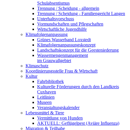
Schulabsentismus
Trennung / Scheidung - allgemein
Trennung / Scheidung - Familiengericht Langen
Unterhaltsvorschuss
Vormundschaften und Pflegschaften
Wirtschaftliche Jugendhilfe
Klimafolgenanpassung
Grünes Wasserband Loxstedt
Klimafolgenanpassungskonzept
Landschaftskonzept für die Geesteniederung
Wassermengenmanagement
im Grauwallgebiet
Klimaschutz
Koordinierungsstelle Frau & Wirtschaft
Kultur
Fahrbibliothek
Kulturelle Förderungen durch den Landkreis
Cuxhaven
Leitlinien
Museen
Veranstaltungskalender
Lebensmittel & Tiere
Vermittlung von Hunden
AKTUELL: Geflügelpest (Aviäre Influenza)
Migration & Teilhabe