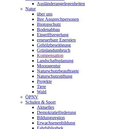
Ausländerangelegenheiten
Natur
über uns
Ihre Ansprechpersonen
Biotopschutz
Bodenabbau
Eingriffsregelung
erneuerbare Energien
Gehölzbeseitigung
Grünlandumbruch
Kompensation
Landschaftsplanung
Mooragentur
Naturschutzbeauftragte
Naturschutzstiftung
Projekte
Tiere
Wald
ÖPNV
Schulen & Sport
Aktuelles
Demokratieförderung
Bildungsregion
Erwachsenenbildung
Fahrbibliothek