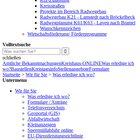
Kfz-Zulassung
Kreisstraßen
Projekte im Bereich Radwegebau
Radwegebau K21 - Lamstedt nach Bröckelbeck
Radwegplanung K61/K63 - Laven nach Bramel
Wunschkennzeichen
Wirtschaftsförderung/ Förderprogramme
Volltextsuche
schließen
Amtliche Bekanntmachungen
Kreishaus-ONLINE
Was erledige ich
wo?
Baustellen
Kreistagsinfo
Stellenangebote
Formulare
Startseite
>
Wir für Sie
>
Was erledige ich wo?
Untermenu
Wir für Sie
Was erledige ich wo?
Formulare / Anträge
Telefonverzeichnis
Geoportal (GIS)
Abfallwirtschaft
Kleinanzeigen
Sperrmüllabfuhr online
EU-Dienstleistungsrichtlinie