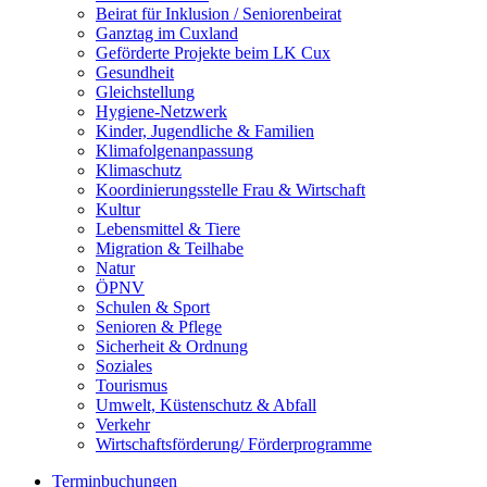
Beirat für Inklusion / Seniorenbeirat
Ganztag im Cuxland
Geförderte Projekte beim LK Cux
Gesundheit
Gleichstellung
Hygiene-Netzwerk
Kinder, Jugendliche & Familien
Klimafolgenanpassung
Klimaschutz
Koordinierungsstelle Frau & Wirtschaft
Kultur
Lebensmittel & Tiere
Migration & Teilhabe
Natur
ÖPNV
Schulen & Sport
Senioren & Pflege
Sicherheit & Ordnung
Soziales
Tourismus
Umwelt, Küstenschutz & Abfall
Verkehr
Wirtschaftsförderung/ Förderprogramme
Terminbuchungen