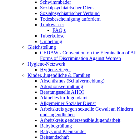
Schwimmbäder
Sozialpsychiatrischer Dienst
Sozialpsychiatrischer Verbund
Todesbescheinigung anfordern
Trinkwasser
FAQ s
Tuberkulose
Umbettung
Gleichstellung
CEDAW - Convention on the Elemination of All
Forms of Discrimination Against Women
Hygiene-Netzwerk
Hygiene-Siegel
Kinder, Jugendliche & Familien
Absentismus (Schulvermeidung)
Adoptionsvermittlung
Beratungsstelle AHOI
Aktuelles im Jugendamt
Allgemeiner Sozialer Dienst
Arbeitskreis gegen sexuelle Gewalt an Kindern
und Jugendlichen
Arbeitskreis gendersensible Jugendarbeit
Babybegrüßung
Babys und Kleinkinder
Beistandschaft