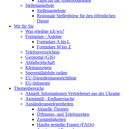
Tipps für die Angebotsabgabe
Stellenangebote
Stellenangebote
Regionale Stellenbörse für den öffentlichen
Dienst
Wir für Sie
Was erledige ich wo?
Formulare / Anträge
Formulare A bis L
Formulare M bis Z
Telefonverzeichnis
Geoportal (GIS)
Abfallwirtschaft
Kleinanzeigen
Sperrmüllabfuhr online
EU-Dienstleistungsrichtlinie
EU-Infopoint
Themenbereiche
Aktuell: Informationen Vertriebener aus der Ukraine
Atommüll - Endlagersuche
Ausländerangelegenheiten
Aktuelle Themen
Öffnungs- und Telefonzeiten
Zuständigkeiten
Häufig gestellte Fragen (FAQs)