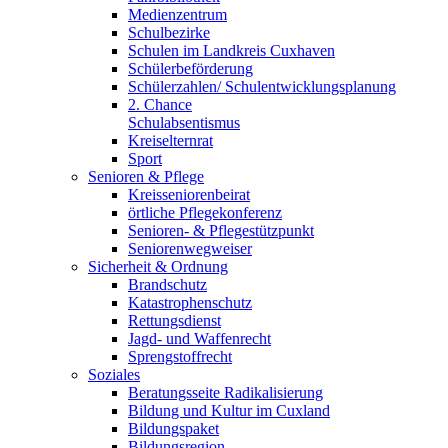
Medienzentrum
Schulbezirke
Schulen im Landkreis Cuxhaven
Schülerbeförderung
Schülerzahlen/ Schulentwicklungsplanung
2. Chance
Schulabsentismus
Kreiselternrat
Sport
Senioren & Pflege
Kreisseniorenbeirat
örtliche Pflegekonferenz
Senioren- & Pflegestützpunkt
Seniorenwegweiser
Sicherheit & Ordnung
Brandschutz
Katastrophenschutz
Rettungsdienst
Jagd- und Waffenrecht
Sprengstoffrecht
Soziales
Beratungsseite Radikalisierung
Bildung und Kultur im Cuxland
Bildungspaket
Bildungsregion