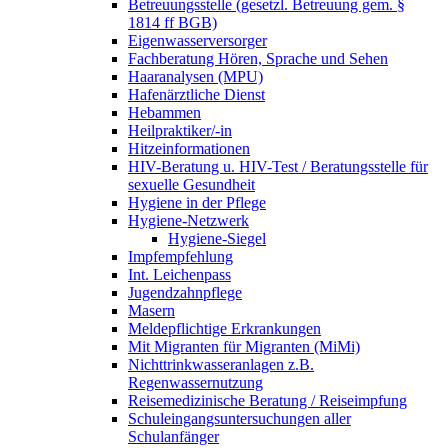
Betreuungsstelle (gesetzl. Betreuung gem. §
1814 ff BGB)
Eigenwasserversorger
Fachberatung Hören, Sprache und Sehen
Haaranalysen (MPU)
Hafenärztliche Dienst
Hebammen
Heilpraktiker/-in
Hitzeinformationen
HIV-Beratung u. HIV-Test / Beratungsstelle für
sexuelle Gesundheit
Hygiene in der Pflege
Hygiene-Netzwerk
Hygiene-Siegel
Impfempfehlung
Int. Leichenpass
Jugendzahnpflege
Masern
Meldepflichtige Erkrankungen
Mit Migranten für Migranten (MiMi)
Nichttrinkwasseranlagen z.B.
Regenwassernutzung
Reisemedizinische Beratung / Reiseimpfung
Schuleingangsuntersuchungen aller
Schulanfänger