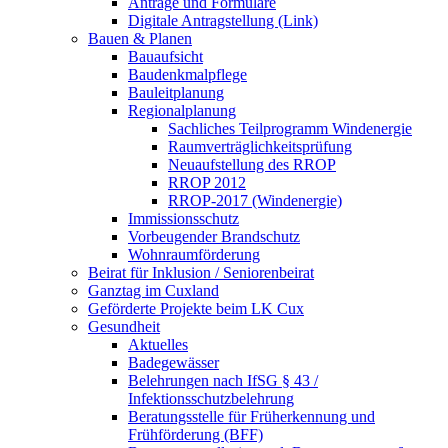
Anträge und Formulare
Digitale Antragstellung (Link)
Bauen & Planen
Bauaufsicht
Baudenkmalpflege
Bauleitplanung
Regionalplanung
Sachliches Teilprogramm Windenergie
Raumverträglichkeitsprüfung
Neuaufstellung des RROP
RROP 2012
RROP-2017 (Windenergie)
Immissionsschutz
Vorbeugender Brandschutz
Wohnraumförderung
Beirat für Inklusion / Seniorenbeirat
Ganztag im Cuxland
Geförderte Projekte beim LK Cux
Gesundheit
Aktuelles
Badegewässer
Belehrungen nach IfSG § 43 /
Infektionsschutzbelehrung
Beratungsstelle für Früherkennung und
Frühförderung (BFF)