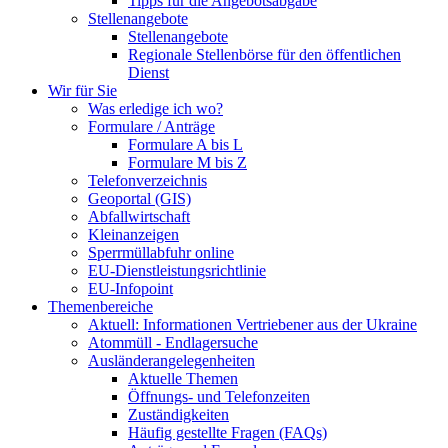
Tipps für die Angebotsabgabe
Stellenangebote
Stellenangebote
Regionale Stellenbörse für den öffentlichen
Dienst
Wir für Sie
Was erledige ich wo?
Formulare / Anträge
Formulare A bis L
Formulare M bis Z
Telefonverzeichnis
Geoportal (GIS)
Abfallwirtschaft
Kleinanzeigen
Sperrmüllabfuhr online
EU-Dienstleistungsrichtlinie
EU-Infopoint
Themenbereiche
Aktuell: Informationen Vertriebener aus der Ukraine
Atommüll - Endlagersuche
Ausländerangelegenheiten
Aktuelle Themen
Öffnungs- und Telefonzeiten
Zuständigkeiten
Häufig gestellte Fragen (FAQs)