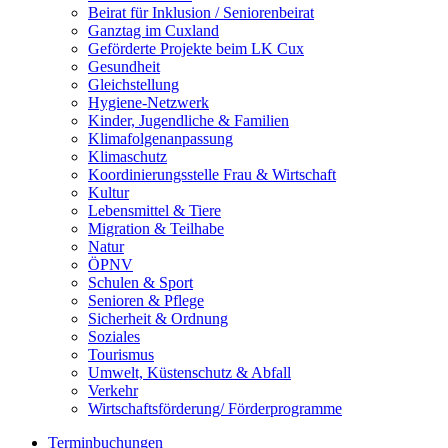
Beirat für Inklusion / Seniorenbeirat
Ganztag im Cuxland
Geförderte Projekte beim LK Cux
Gesundheit
Gleichstellung
Hygiene-Netzwerk
Kinder, Jugendliche & Familien
Klimafolgenanpassung
Klimaschutz
Koordinierungsstelle Frau & Wirtschaft
Kultur
Lebensmittel & Tiere
Migration & Teilhabe
Natur
ÖPNV
Schulen & Sport
Senioren & Pflege
Sicherheit & Ordnung
Soziales
Tourismus
Umwelt, Küstenschutz & Abfall
Verkehr
Wirtschaftsförderung/ Förderprogramme
Terminbuchungen