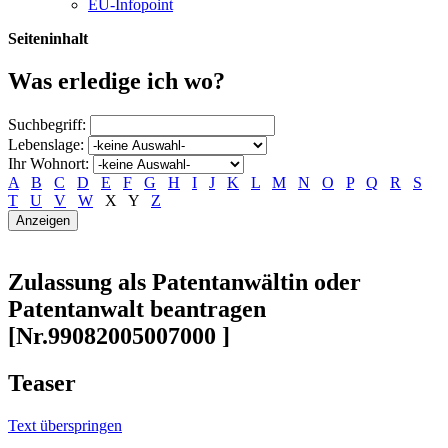
EU-Infopoint
Seiteninhalt
Was erledige ich wo?
Suchbegriff:
Lebenslage:
Ihr Wohnort:
A
B
C
D
E
F
G
H
I
J
K
L
M
N
O
P
Q
R
S
T
U
V
W
X
Y
Z
Zulassung als Patentanwältin oder
Patentanwalt beantragen
[Nr.99082005007000 ]
Teaser
Text überspringen