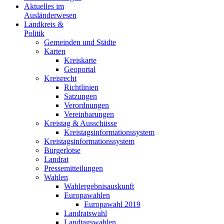
Aktuelles im
Ausländerwesen
Landkreis &
Politik
Gemeinden und Städte
Karten
Kreiskarte
Geoportal
Kreisrecht
Richtlinien
Satzungen
Verordnungen
Vereinbarungen
Kreistag & Ausschüsse
Kreistagsinformationssystem
Kreistagsinformationssystem
Bürgerlotse
Landrat
Pressemitteilungen
Wahlen
Wahlergebnisauskunft
Europawahlen
Europawahl 2019
Landratswahl
Landtagswahlen