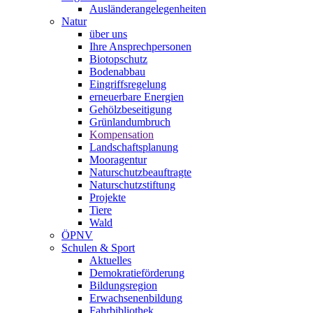
Ausländerangelegenheiten
Natur
über uns
Ihre Ansprechpersonen
Biotopschutz
Bodenabbau
Eingriffsregelung
erneuerbare Energien
Gehölzbeseitigung
Grünlandumbruch
Kompensation
Landschaftsplanung
Mooragentur
Naturschutzbeauftragte
Naturschutzstiftung
Projekte
Tiere
Wald
ÖPNV
Schulen & Sport
Aktuelles
Demokratieförderung
Bildungsregion
Erwachsenenbildung
Fahrbibliothek