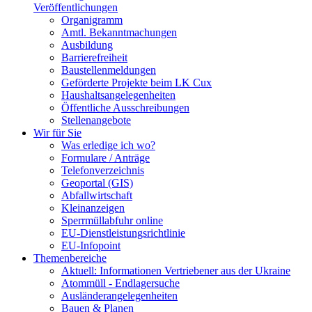
Veröffentlichungen
Organigramm
Amtl. Bekanntmachungen
Ausbildung
Barrierefreiheit
Baustellenmeldungen
Geförderte Projekte beim LK Cux
Haushaltsangelegenheiten
Öffentliche Ausschreibungen
Stellenangebote
Wir für Sie
Was erledige ich wo?
Formulare / Anträge
Telefonverzeichnis
Geoportal (GIS)
Abfallwirtschaft
Kleinanzeigen
Sperrmüllabfuhr online
EU-Dienstleistungsrichtlinie
EU-Infopoint
Themenbereiche
Aktuell: Informationen Vertriebener aus der Ukraine
Atommüll - Endlagersuche
Ausländerangelegenheiten
Bauen & Planen