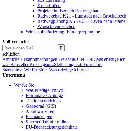
Kfz-Zulassung
Kreisstraßen
Projekte im Bereich Radwegebau
Radwegebau K21 - Lamstedt nach Bröckelbeck
Radwegplanung K61/K63 - Laven nach Bramel
Wunschkennzeichen
Wirtschaftsförderung/ Förderprogramme
Volltextsuche
schließen
Amtliche Bekanntmachungen
Kreishaus-ONLINE
Was erledige ich
wo?
Baustellen
Kreistagsinfo
Stellenangebote
Formulare
Startseite
>
Wir für Sie
>
Was erledige ich wo?
Untermenu
Wir für Sie
Was erledige ich wo?
Formulare / Anträge
Telefonverzeichnis
Geoportal (GIS)
Abfallwirtschaft
Kleinanzeigen
Sperrmüllabfuhr online
EU-Dienstleistungsrichtlinie