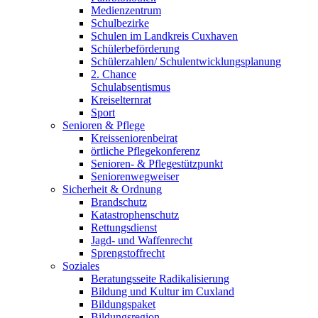
Medienzentrum
Schulbezirke
Schulen im Landkreis Cuxhaven
Schülerbeförderung
Schülerzahlen/ Schulentwicklungsplanung
2. Chance
Schulabsentismus
Kreiselternrat
Sport
Senioren & Pflege
Kreisseniorenbeirat
örtliche Pflegekonferenz
Senioren- & Pflegestützpunkt
Seniorenwegweiser
Sicherheit & Ordnung
Brandschutz
Katastrophenschutz
Rettungsdienst
Jagd- und Waffenrecht
Sprengstoffrecht
Soziales
Beratungsseite Radikalisierung
Bildung und Kultur im Cuxland
Bildungspaket
Bildungsregion