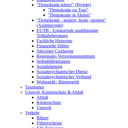
"Demokratie leben!" (Projekt)
"Demokratie on Tour"
"Demokratie in Aktion"
"Demokratie - gestern, heute, morgen"
(Azubiprojekt)
EUTB - Ergänzende unabhängige
Teilhabeberatung
Fachliche Hinweise
Finanzielle Hilfen
Jobcenter Cuxhaven
Regionales Versorgungszentrum
Selbsthilfegruppen
Sozialplanung
Sozialpsychiatrischer Dienst
Sozialpsychiatrischer Verbund
Wohngeld / Bürgergeld
Tourismus
Umwelt, Küstenschutz & Abfall
Abfall
Küstenschutz
Umwelt
Verkehr
Blitzer
Führerscheine