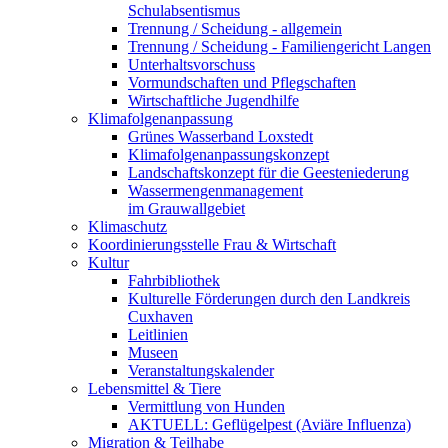
Schulabsentismus
Trennung / Scheidung - allgemein
Trennung / Scheidung - Familiengericht Langen
Unterhaltsvorschuss
Vormundschaften und Pflegschaften
Wirtschaftliche Jugendhilfe
Klimafolgenanpassung
Grünes Wasserband Loxstedt
Klimafolgenanpassungskonzept
Landschaftskonzept für die Geesteniederung
Wassermengenmanagement
im Grauwallgebiet
Klimaschutz
Koordinierungsstelle Frau & Wirtschaft
Kultur
Fahrbibliothek
Kulturelle Förderungen durch den Landkreis
Cuxhaven
Leitlinien
Museen
Veranstaltungskalender
Lebensmittel & Tiere
Vermittlung von Hunden
AKTUELL: Geflügelpest (Aviäre Influenza)
Migration & Teilhabe