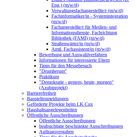
Eng.) (m/w/d)
Verwaltungsfachangestellte/r (m/w/d)
Fachinformatiker/in - Systemintegration
(m/w/d)
Fachangestellte/r für Medien- und
Informationsdienste, Fachrichtung
Bibliothek (FAMI) (m/w/d)
Straßenwärter/in (m/w/d)
Amtl. Fachassistent/in (m/w/d)
Bewerbung und Auswahlverfahren
Informationen für interessierte Eltern
Tipps für den Messebesuch
"Drumherum"
Praktikum
"Demokratie - gestern, heute, morgen"
(Azubiprojekt)
Barrierefreiheit
Baustellenmeldungen
Geförderte Projekte beim LK Cux
Haushaltsangelegenheiten
Öffentliche Ausschreibungen
Öffentliche Ausschreibungen
beabsichtigte beschränkte Ausschreibungen
Auftragsvergaben