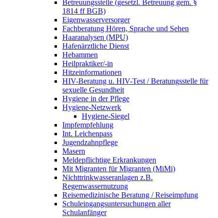
Betreuungsstelle (gesetzl. Betreuung gem. §
1814 ff BGB)
Eigenwasserversorger
Fachberatung Hören, Sprache und Sehen
Haaranalysen (MPU)
Hafenärztliche Dienst
Hebammen
Heilpraktiker/-in
Hitzeinformationen
HIV-Beratung u. HIV-Test / Beratungsstelle für
sexuelle Gesundheit
Hygiene in der Pflege
Hygiene-Netzwerk
Hygiene-Siegel
Impfempfehlung
Int. Leichenpass
Jugendzahnpflege
Masern
Meldepflichtige Erkrankungen
Mit Migranten für Migranten (MiMi)
Nichttrinkwasseranlagen z.B.
Regenwassernutzung
Reisemedizinische Beratung / Reiseimpfung
Schuleingangsuntersuchungen aller
Schulanfänger