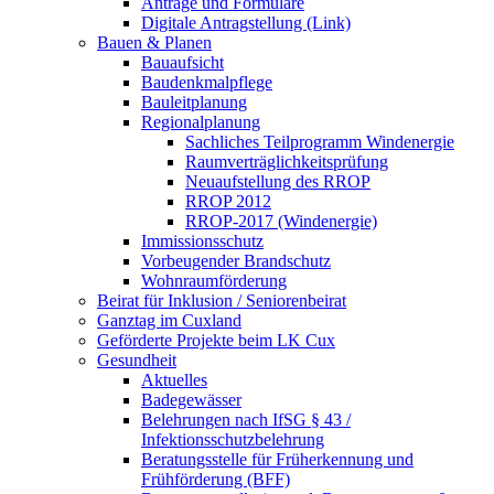
Anträge und Formulare
Digitale Antragstellung (Link)
Bauen & Planen
Bauaufsicht
Baudenkmalpflege
Bauleitplanung
Regionalplanung
Sachliches Teilprogramm Windenergie
Raumverträglichkeitsprüfung
Neuaufstellung des RROP
RROP 2012
RROP-2017 (Windenergie)
Immissionsschutz
Vorbeugender Brandschutz
Wohnraumförderung
Beirat für Inklusion / Seniorenbeirat
Ganztag im Cuxland
Geförderte Projekte beim LK Cux
Gesundheit
Aktuelles
Badegewässer
Belehrungen nach IfSG § 43 /
Infektionsschutzbelehrung
Beratungsstelle für Früherkennung und
Frühförderung (BFF)