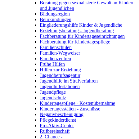
Beratung gegen sexualisierte Gewalt an Kindern
und Jugendlichen
Bildungsregion
Beurkundungen
Eingliederungshilfe Kinder & Jugendliche
Erziehungsberatung - Jugendberatung
Fachberatung für Kindertageseinrichtungen
Fachberatung für Kindertagespflege
Familienschulen
Familien-Wegweiser
Familienzentren
Frühe Hilfen
Hilfen zur Erziehung
Jugendberufsagentur
Jugendhilfe im Strafverfahren
Jugendhilfestationen
Jugendpflege
Jugendschutz
Kindertagespflege - Kostenübernahme
Kindertagesstätten - Zuschüsse
Negativbescheinigung
Pflegekinderdienst
Pro-Aktiv-Center
Rufbereitschaft
2. Chance -