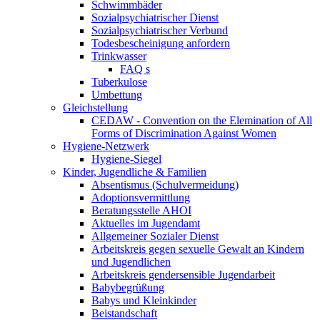
Schwimmbäder
Sozialpsychiatrischer Dienst
Sozialpsychiatrischer Verbund
Todesbescheinigung anfordern
Trinkwasser
FAQ s
Tuberkulose
Umbettung
Gleichstellung
CEDAW - Convention on the Elemination of All
Forms of Discrimination Against Women
Hygiene-Netzwerk
Hygiene-Siegel
Kinder, Jugendliche & Familien
Absentismus (Schulvermeidung)
Adoptionsvermittlung
Beratungsstelle AHOI
Aktuelles im Jugendamt
Allgemeiner Sozialer Dienst
Arbeitskreis gegen sexuelle Gewalt an Kindern
und Jugendlichen
Arbeitskreis gendersensible Jugendarbeit
Babybegrüßung
Babys und Kleinkinder
Beistandschaft