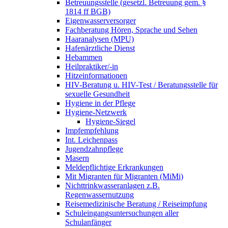
Betreuungsstelle (gesetzl. Betreuung gem. §
1814 ff BGB)
Eigenwasserversorger
Fachberatung Hören, Sprache und Sehen
Haaranalysen (MPU)
Hafenärztliche Dienst
Hebammen
Heilpraktiker/-in
Hitzeinformationen
HIV-Beratung u. HIV-Test / Beratungsstelle für
sexuelle Gesundheit
Hygiene in der Pflege
Hygiene-Netzwerk
Hygiene-Siegel
Impfempfehlung
Int. Leichenpass
Jugendzahnpflege
Masern
Meldepflichtige Erkrankungen
Mit Migranten für Migranten (MiMi)
Nichttrinkwasseranlagen z.B.
Regenwassernutzung
Reisemedizinische Beratung / Reiseimpfung
Schuleingangsuntersuchungen aller
Schulanfänger