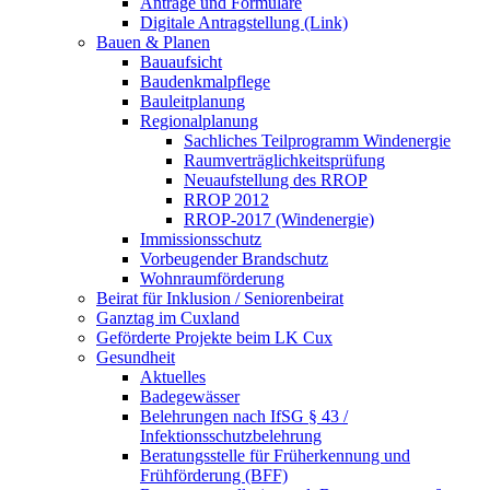
Anträge und Formulare
Digitale Antragstellung (Link)
Bauen & Planen
Bauaufsicht
Baudenkmalpflege
Bauleitplanung
Regionalplanung
Sachliches Teilprogramm Windenergie
Raumverträglichkeitsprüfung
Neuaufstellung des RROP
RROP 2012
RROP-2017 (Windenergie)
Immissionsschutz
Vorbeugender Brandschutz
Wohnraumförderung
Beirat für Inklusion / Seniorenbeirat
Ganztag im Cuxland
Geförderte Projekte beim LK Cux
Gesundheit
Aktuelles
Badegewässer
Belehrungen nach IfSG § 43 /
Infektionsschutzbelehrung
Beratungsstelle für Früherkennung und
Frühförderung (BFF)