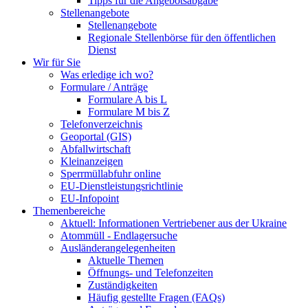
Tipps für die Angebotsabgabe
Stellenangebote
Stellenangebote
Regionale Stellenbörse für den öffentlichen
Dienst
Wir für Sie
Was erledige ich wo?
Formulare / Anträge
Formulare A bis L
Formulare M bis Z
Telefonverzeichnis
Geoportal (GIS)
Abfallwirtschaft
Kleinanzeigen
Sperrmüllabfuhr online
EU-Dienstleistungsrichtlinie
EU-Infopoint
Themenbereiche
Aktuell: Informationen Vertriebener aus der Ukraine
Atommüll - Endlagersuche
Ausländerangelegenheiten
Aktuelle Themen
Öffnungs- und Telefonzeiten
Zuständigkeiten
Häufig gestellte Fragen (FAQs)