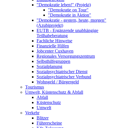
"Demokratie leben!" (Projekt)
"Demokratie on Tour"
"Demokratie in Aktion"
"Demokratie - gestern, heute, morgen"
(Azubiprojekt)
EUTB - Ergänzende unabhängige
Teilhabeberatung
Fachliche Hinweise
Finanzielle Hilfen
Jobcenter Cuxhaven
Regionales Versorgungszentrum
Selbsthilfegruppen
Sozialplanung
Sozialpsychiatrischer Dienst
Sozialpsychiatrischer Verbund
Wohngeld / Bürgergeld
Tourismus
Umwelt, Küstenschutz & Abfall
Abfall
Küstenschutz
Umwelt
Verkehr
Blitzer
Führerscheine