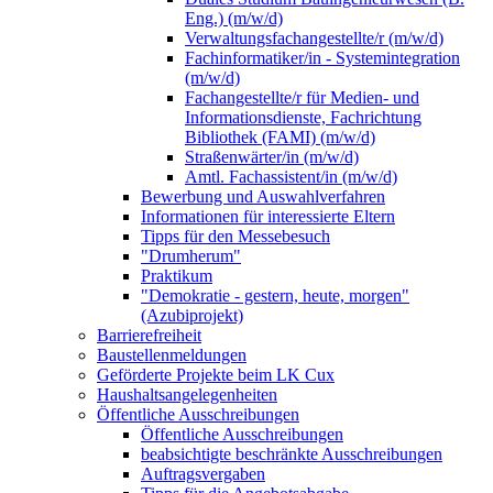
Eng.) (m/w/d)
Verwaltungsfachangestellte/r (m/w/d)
Fachinformatiker/in - Systemintegration
(m/w/d)
Fachangestellte/r für Medien- und
Informationsdienste, Fachrichtung
Bibliothek (FAMI) (m/w/d)
Straßenwärter/in (m/w/d)
Amtl. Fachassistent/in (m/w/d)
Bewerbung und Auswahlverfahren
Informationen für interessierte Eltern
Tipps für den Messebesuch
"Drumherum"
Praktikum
"Demokratie - gestern, heute, morgen"
(Azubiprojekt)
Barrierefreiheit
Baustellenmeldungen
Geförderte Projekte beim LK Cux
Haushaltsangelegenheiten
Öffentliche Ausschreibungen
Öffentliche Ausschreibungen
beabsichtigte beschränkte Ausschreibungen
Auftragsvergaben