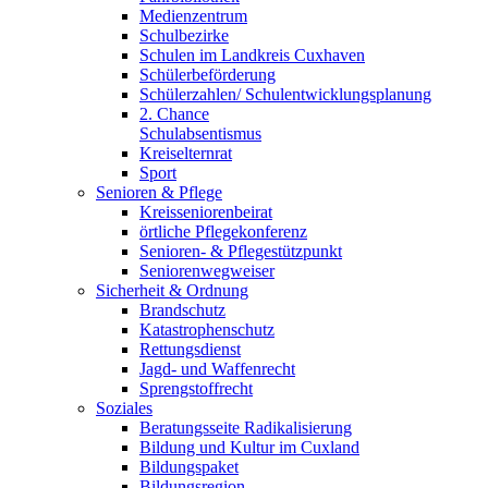
Medienzentrum
Schulbezirke
Schulen im Landkreis Cuxhaven
Schülerbeförderung
Schülerzahlen/ Schulentwicklungsplanung
2. Chance
Schulabsentismus
Kreiselternrat
Sport
Senioren & Pflege
Kreisseniorenbeirat
örtliche Pflegekonferenz
Senioren- & Pflegestützpunkt
Seniorenwegweiser
Sicherheit & Ordnung
Brandschutz
Katastrophenschutz
Rettungsdienst
Jagd- und Waffenrecht
Sprengstoffrecht
Soziales
Beratungsseite Radikalisierung
Bildung und Kultur im Cuxland
Bildungspaket
Bildungsregion