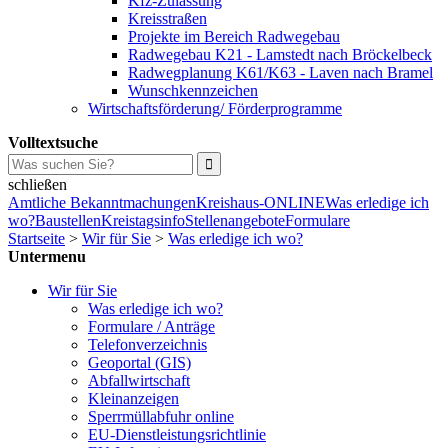
Kfz-Zulassung
Kreisstraßen
Projekte im Bereich Radwegebau
Radwegebau K21 - Lamstedt nach Bröckelbeck
Radwegplanung K61/K63 - Laven nach Bramel
Wunschkennzeichen
Wirtschaftsförderung/ Förderprogramme
Volltextsuche
schließen
Amtliche Bekanntmachungen
Kreishaus-ONLINE
Was erledige ich
wo?
Baustellen
Kreistagsinfo
Stellenangebote
Formulare
Startseite
>
Wir für Sie
>
Was erledige ich wo?
Untermenu
Wir für Sie
Was erledige ich wo?
Formulare / Anträge
Telefonverzeichnis
Geoportal (GIS)
Abfallwirtschaft
Kleinanzeigen
Sperrmüllabfuhr online
EU-Dienstleistungsrichtlinie