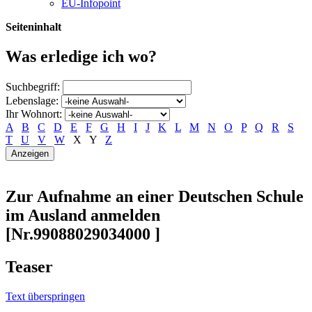
EU-Infopoint
Seiteninhalt
Was erledige ich wo?
Suchbegriff:
Lebenslage:
Ihr Wohnort:
A
B
C
D
E
F
G
H
I
J
K
L
M
N
O
P
Q
R
S
T
U
V
W
X
Y
Z
Zur Aufnahme an einer Deutschen Schule
im Ausland anmelden
[Nr.99088029034000 ]
Teaser
Text überspringen