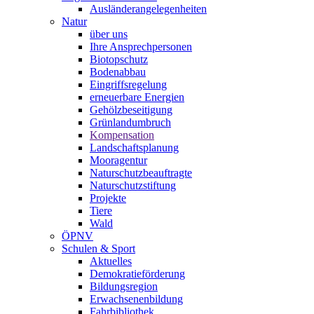
Ausländerangelegenheiten
Natur
über uns
Ihre Ansprechpersonen
Biotopschutz
Bodenabbau
Eingriffsregelung
erneuerbare Energien
Gehölzbeseitigung
Grünlandumbruch
Kompensation
Landschaftsplanung
Mooragentur
Naturschutzbeauftragte
Naturschutzstiftung
Projekte
Tiere
Wald
ÖPNV
Schulen & Sport
Aktuelles
Demokratieförderung
Bildungsregion
Erwachsenenbildung
Fahrbibliothek