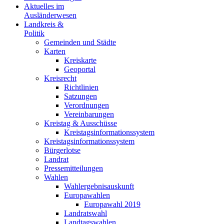
Aktuelles im
Ausländerwesen
Landkreis &
Politik
Gemeinden und Städte
Karten
Kreiskarte
Geoportal
Kreisrecht
Richtlinien
Satzungen
Verordnungen
Vereinbarungen
Kreistag & Ausschüsse
Kreistagsinformationssystem
Kreistagsinformationssystem
Bürgerlotse
Landrat
Pressemitteilungen
Wahlen
Wahlergebnisauskunft
Europawahlen
Europawahl 2019
Landratswahl
Landtagswahlen