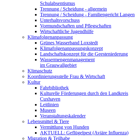
Schulabsentismus
Trennung / Scheidung - allgemein
Trennung / Scheidung - Familiengericht Langen
Unterhaltsvorschuss
Vormundschaften und Pflegschaften
Wirtschaftliche Jugendhilfe
Klimafolgenanpassung
Grünes Wasserband Loxstedt
Klimafolgenanpassungskonzept
Landschaftskonzept für die Geesteniederung
Wassermengenmanagement
im Grauwallgebiet
Klimaschutz
Koordinierungsstelle Frau & Wirtschaft
Kultur
Fahrbibliothek
Kulturelle Förderungen durch den Landkreis
Cuxhaven
Leitlinien
Museen
Veranstaltungskalender
Lebensmittel & Tiere
Vermittlung von Hunden
AKTUELL: Geflügelpest (Aviäre Influenza)
Migration & Teilhabe