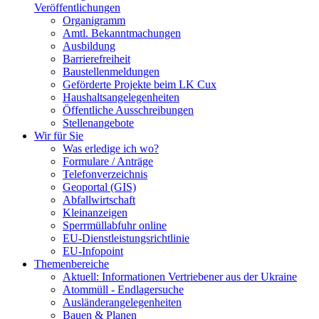
Veröffentlichungen
Organigramm
Amtl. Bekanntmachungen
Ausbildung
Barrierefreiheit
Baustellenmeldungen
Geförderte Projekte beim LK Cux
Haushaltsangelegenheiten
Öffentliche Ausschreibungen
Stellenangebote
Wir für Sie
Was erledige ich wo?
Formulare / Anträge
Telefonverzeichnis
Geoportal (GIS)
Abfallwirtschaft
Kleinanzeigen
Sperrmüllabfuhr online
EU-Dienstleistungsrichtlinie
EU-Infopoint
Themenbereiche
Aktuell: Informationen Vertriebener aus der Ukraine
Atommüll - Endlagersuche
Ausländerangelegenheiten
Bauen & Planen