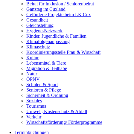
Beirat für Inklusion / Seniorenbeirat
Ganztag im Cuxland
Geförderte Projekte beim LK Cux
Gesundheit
Gleichstellung
Hygiene-Netzwerk
Kinder, Jugendliche & Familien
Klimafolgenanpassung
Klimaschutz
Koordinierungsstelle Frau & Wirtschaft
Kultur
Lebensmittel & Tiere
Migration & Teilhabe
Natur
ÖPNV
Schulen & Sport
Senioren & Pflege
Sicherheit & Ordnung
Soziales
Tourismus
Umwelt, Küstenschutz & Abfall
Verkehr
Wirtschaftsförderung/ Förderprogramme
Terminbuchungen