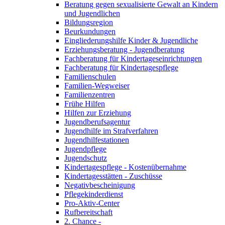
Beratung gegen sexualisierte Gewalt an Kindern
und Jugendlichen
Bildungsregion
Beurkundungen
Eingliederungshilfe Kinder & Jugendliche
Erziehungsberatung - Jugendberatung
Fachberatung für Kindertageseinrichtungen
Fachberatung für Kindertagespflege
Familienschulen
Familien-Wegweiser
Familienzentren
Frühe Hilfen
Hilfen zur Erziehung
Jugendberufsagentur
Jugendhilfe im Strafverfahren
Jugendhilfestationen
Jugendpflege
Jugendschutz
Kindertagespflege - Kostenübernahme
Kindertagesstätten - Zuschüsse
Negativbescheinigung
Pflegekinderdienst
Pro-Aktiv-Center
Rufbereitschaft
2. Chance -