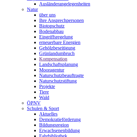
Ausländerangelegenheiten
Natur
über uns
Ihre Ansprechpersonen
Biotopschutz
Bodenabbau
Eingriffsregelung
erneuerbare Energien
Gehölzbeseitigung
Grünlandumbruch
Kompensation
Landschaftsplanung
Mooragentur
Naturschutzbeauftragte
Naturschutzstiftung
Projekte
Tiere
Wald
ÖPNV
Schulen & Sport
Aktuelles
Demokratieförderung
Bildungsregion
Erwachsenenbildung
Fahrbibliothek