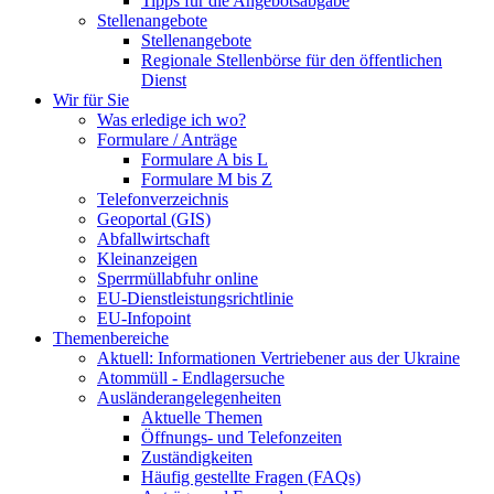
Tipps für die Angebotsabgabe
Stellenangebote
Stellenangebote
Regionale Stellenbörse für den öffentlichen
Dienst
Wir für Sie
Was erledige ich wo?
Formulare / Anträge
Formulare A bis L
Formulare M bis Z
Telefonverzeichnis
Geoportal (GIS)
Abfallwirtschaft
Kleinanzeigen
Sperrmüllabfuhr online
EU-Dienstleistungsrichtlinie
EU-Infopoint
Themenbereiche
Aktuell: Informationen Vertriebener aus der Ukraine
Atommüll - Endlagersuche
Ausländerangelegenheiten
Aktuelle Themen
Öffnungs- und Telefonzeiten
Zuständigkeiten
Häufig gestellte Fragen (FAQs)