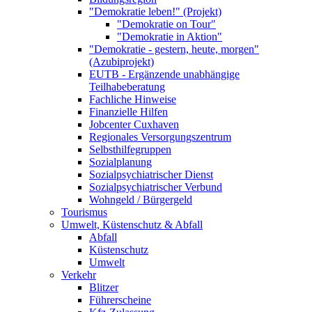
"Demokratie leben!" (Projekt)
"Demokratie on Tour"
"Demokratie in Aktion"
"Demokratie - gestern, heute, morgen"
(Azubiprojekt)
EUTB - Ergänzende unabhängige
Teilhabeberatung
Fachliche Hinweise
Finanzielle Hilfen
Jobcenter Cuxhaven
Regionales Versorgungszentrum
Selbsthilfegruppen
Sozialplanung
Sozialpsychiatrischer Dienst
Sozialpsychiatrischer Verbund
Wohngeld / Bürgergeld
Tourismus
Umwelt, Küstenschutz & Abfall
Abfall
Küstenschutz
Umwelt
Verkehr
Blitzer
Führerscheine