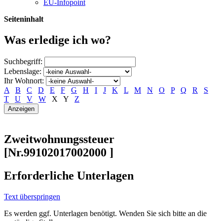
EU-Infopoint
Seiteninhalt
Was erledige ich wo?
Suchbegriff:
Lebenslage:
Ihr Wohnort:
A
B
C
D
E
F
G
H
I
J
K
L
M
N
O
P
Q
R
S
T
U
V
W
X
Y
Z
Zweitwohnungssteuer
[Nr.99102017002000 ]
Erforderliche Unterlagen
Text überspringen
Es werden ggf. Unterlagen benötigt. Wenden Sie sich bitte an die