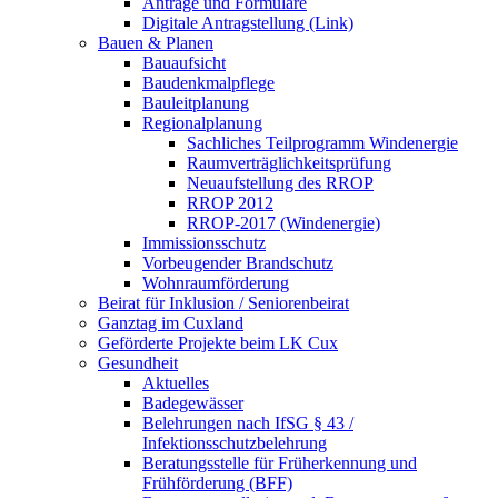
Anträge und Formulare
Digitale Antragstellung (Link)
Bauen & Planen
Bauaufsicht
Baudenkmalpflege
Bauleitplanung
Regionalplanung
Sachliches Teilprogramm Windenergie
Raumverträglichkeitsprüfung
Neuaufstellung des RROP
RROP 2012
RROP-2017 (Windenergie)
Immissionsschutz
Vorbeugender Brandschutz
Wohnraumförderung
Beirat für Inklusion / Seniorenbeirat
Ganztag im Cuxland
Geförderte Projekte beim LK Cux
Gesundheit
Aktuelles
Badegewässer
Belehrungen nach IfSG § 43 /
Infektionsschutzbelehrung
Beratungsstelle für Früherkennung und
Frühförderung (BFF)