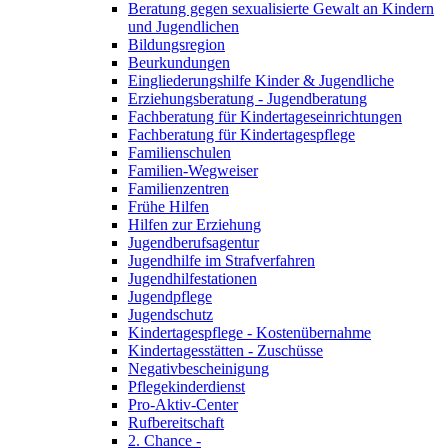
Beratung gegen sexualisierte Gewalt an Kindern
und Jugendlichen
Bildungsregion
Beurkundungen
Eingliederungshilfe Kinder & Jugendliche
Erziehungsberatung - Jugendberatung
Fachberatung für Kindertageseinrichtungen
Fachberatung für Kindertagespflege
Familienschulen
Familien-Wegweiser
Familienzentren
Frühe Hilfen
Hilfen zur Erziehung
Jugendberufsagentur
Jugendhilfe im Strafverfahren
Jugendhilfestationen
Jugendpflege
Jugendschutz
Kindertagespflege - Kostenübernahme
Kindertagesstätten - Zuschüsse
Negativbescheinigung
Pflegekinderdienst
Pro-Aktiv-Center
Rufbereitschaft
2. Chance -