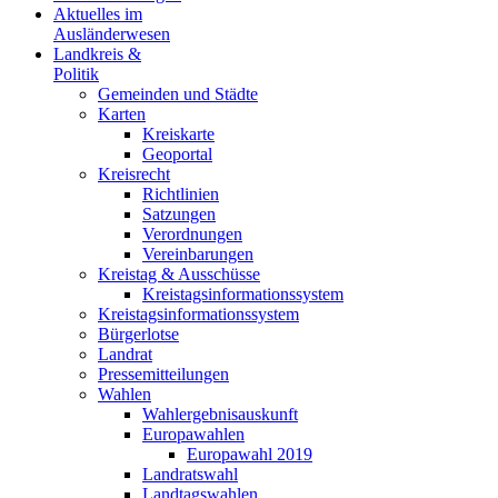
Aktuelles im
Ausländerwesen
Landkreis &
Politik
Gemeinden und Städte
Karten
Kreiskarte
Geoportal
Kreisrecht
Richtlinien
Satzungen
Verordnungen
Vereinbarungen
Kreistag & Ausschüsse
Kreistagsinformationssystem
Kreistagsinformationssystem
Bürgerlotse
Landrat
Pressemitteilungen
Wahlen
Wahlergebnisauskunft
Europawahlen
Europawahl 2019
Landratswahl
Landtagswahlen