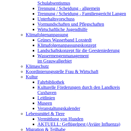
Schulabsentismus
Trennung / Scheidung - allgemein
Trennung / Scheidung - Familiengericht Langen
Unterhaltsvorschuss
Vormundschaften und Pflegschaften
Wirtschaftliche Jugendhilfe
Klimafolgenanpassung
Grünes Wasserband Loxstedt
Klimafolgenanpassungskonzept
Landschaftskonzept für die Geesteniederung
Wassermengenmanagement
im Grauwallgebiet
Klimaschutz
Koordinierungsstelle Frau & Wirtschaft
Kultur
Fahrbibliothek
Kulturelle Förderungen durch den Landkreis
Cuxhaven
Leitlinien
Museen
Veranstaltungskalender
Lebensmittel & Tiere
Vermittlung von Hunden
AKTUELL: Geflügelpest (Aviäre Influenza)
Migration & Teilhabe