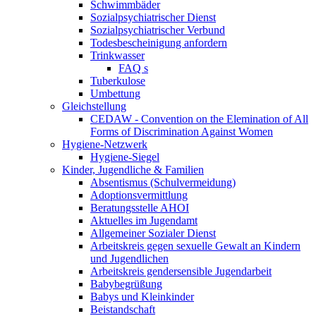
Schwimmbäder
Sozialpsychiatrischer Dienst
Sozialpsychiatrischer Verbund
Todesbescheinigung anfordern
Trinkwasser
FAQ s
Tuberkulose
Umbettung
Gleichstellung
CEDAW - Convention on the Elemination of All
Forms of Discrimination Against Women
Hygiene-Netzwerk
Hygiene-Siegel
Kinder, Jugendliche & Familien
Absentismus (Schulvermeidung)
Adoptionsvermittlung
Beratungsstelle AHOI
Aktuelles im Jugendamt
Allgemeiner Sozialer Dienst
Arbeitskreis gegen sexuelle Gewalt an Kindern
und Jugendlichen
Arbeitskreis gendersensible Jugendarbeit
Babybegrüßung
Babys und Kleinkinder
Beistandschaft