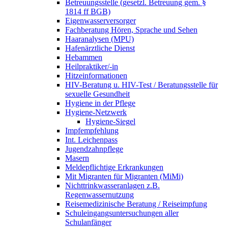
Betreuungsstelle (gesetzl. Betreuung gem. §
1814 ff BGB)
Eigenwasserversorger
Fachberatung Hören, Sprache und Sehen
Haaranalysen (MPU)
Hafenärztliche Dienst
Hebammen
Heilpraktiker/-in
Hitzeinformationen
HIV-Beratung u. HIV-Test / Beratungsstelle für
sexuelle Gesundheit
Hygiene in der Pflege
Hygiene-Netzwerk
Hygiene-Siegel
Impfempfehlung
Int. Leichenpass
Jugendzahnpflege
Masern
Meldepflichtige Erkrankungen
Mit Migranten für Migranten (MiMi)
Nichttrinkwasseranlagen z.B.
Regenwassernutzung
Reisemedizinische Beratung / Reiseimpfung
Schuleingangsuntersuchungen aller
Schulanfänger