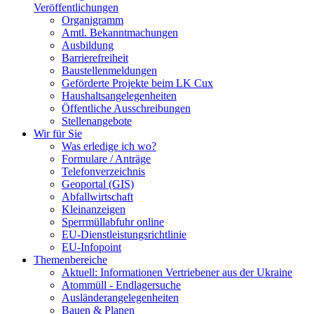
Veröffentlichungen
Organigramm
Amtl. Bekanntmachungen
Ausbildung
Barrierefreiheit
Baustellenmeldungen
Geförderte Projekte beim LK Cux
Haushaltsangelegenheiten
Öffentliche Ausschreibungen
Stellenangebote
Wir für Sie
Was erledige ich wo?
Formulare / Anträge
Telefonverzeichnis
Geoportal (GIS)
Abfallwirtschaft
Kleinanzeigen
Sperrmüllabfuhr online
EU-Dienstleistungsrichtlinie
EU-Infopoint
Themenbereiche
Aktuell: Informationen Vertriebener aus der Ukraine
Atommüll - Endlagersuche
Ausländerangelegenheiten
Bauen & Planen