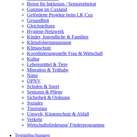
Beirat für Inklusion / Seniorenbeirat
Ganztag im Cuxland
Geförderte Projekte beim LK Cux
Gesundheit
Gleichstellung
Hygiene-Netzwerk
Kinder, Jugendliche & Familien
Klimafolgenanpassung
Klimaschutz
Koordinierungsstelle Frau & Wirtschaft
Kultur
Lebensmittel & Tiere
Migration & Teilhabe
Natur
ÖPNV
Schulen & Sport
Senioren & Pflege
Sicherheit & Ordnung
Soziales
Tourismus
Umwelt, Küstenschutz & Abfall
Verkehr
Wirtschaftsförderung/ Förderprogramme
Terminbuchungen