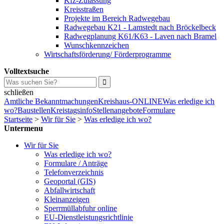
Kfz-Zulassung
Kreisstraßen
Projekte im Bereich Radwegebau
Radwegebau K21 - Lamstedt nach Bröckelbeck
Radwegplanung K61/K63 - Laven nach Bramel
Wunschkennzeichen
Wirtschaftsförderung/ Förderprogramme
Volltextsuche
schließen
Amtliche Bekanntmachungen
Kreishaus-ONLINE
Was erledige ich
wo?
Baustellen
Kreistagsinfo
Stellenangebote
Formulare
Startseite
>
Wir für Sie
>
Was erledige ich wo?
Untermenu
Wir für Sie
Was erledige ich wo?
Formulare / Anträge
Telefonverzeichnis
Geoportal (GIS)
Abfallwirtschaft
Kleinanzeigen
Sperrmüllabfuhr online
EU-Dienstleistungsrichtlinie