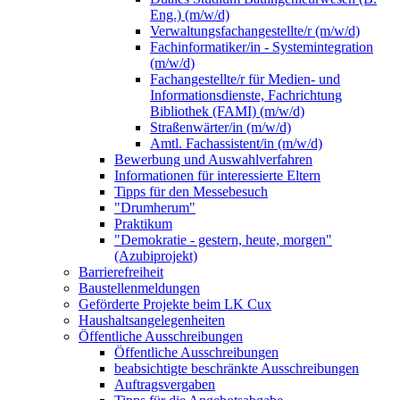
Eng.) (m/w/d)
Verwaltungsfachangestellte/r (m/w/d)
Fachinformatiker/in - Systemintegration
(m/w/d)
Fachangestellte/r für Medien- und
Informationsdienste, Fachrichtung
Bibliothek (FAMI) (m/w/d)
Straßenwärter/in (m/w/d)
Amtl. Fachassistent/in (m/w/d)
Bewerbung und Auswahlverfahren
Informationen für interessierte Eltern
Tipps für den Messebesuch
"Drumherum"
Praktikum
"Demokratie - gestern, heute, morgen"
(Azubiprojekt)
Barrierefreiheit
Baustellenmeldungen
Geförderte Projekte beim LK Cux
Haushaltsangelegenheiten
Öffentliche Ausschreibungen
Öffentliche Ausschreibungen
beabsichtigte beschränkte Ausschreibungen
Auftragsvergaben