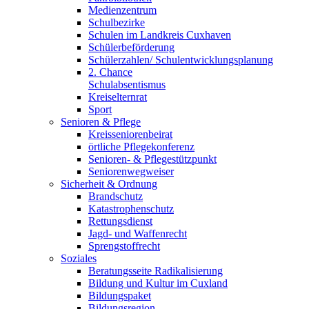
Medienzentrum
Schulbezirke
Schulen im Landkreis Cuxhaven
Schülerbeförderung
Schülerzahlen/ Schulentwicklungsplanung
2. Chance
Schulabsentismus
Kreiselternrat
Sport
Senioren & Pflege
Kreisseniorenbeirat
örtliche Pflegekonferenz
Senioren- & Pflegestützpunkt
Seniorenwegweiser
Sicherheit & Ordnung
Brandschutz
Katastrophenschutz
Rettungsdienst
Jagd- und Waffenrecht
Sprengstoffrecht
Soziales
Beratungsseite Radikalisierung
Bildung und Kultur im Cuxland
Bildungspaket
Bildungsregion