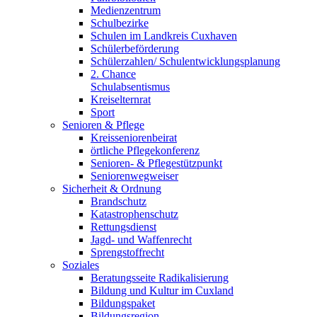
Medienzentrum
Schulbezirke
Schulen im Landkreis Cuxhaven
Schülerbeförderung
Schülerzahlen/ Schulentwicklungsplanung
2. Chance
Schulabsentismus
Kreiselternrat
Sport
Senioren & Pflege
Kreisseniorenbeirat
örtliche Pflegekonferenz
Senioren- & Pflegestützpunkt
Seniorenwegweiser
Sicherheit & Ordnung
Brandschutz
Katastrophenschutz
Rettungsdienst
Jagd- und Waffenrecht
Sprengstoffrecht
Soziales
Beratungsseite Radikalisierung
Bildung und Kultur im Cuxland
Bildungspaket
Bildungsregion