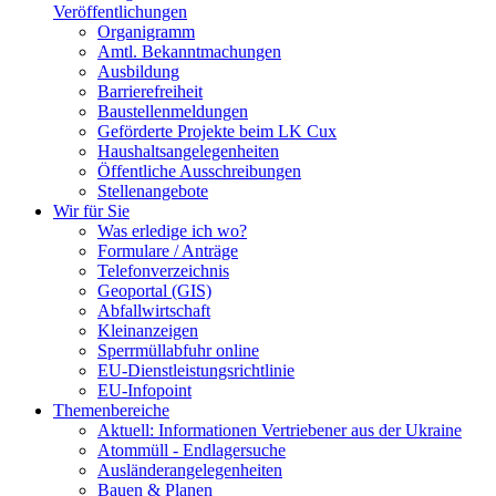
Veröffentlichungen
Organigramm
Amtl. Bekanntmachungen
Ausbildung
Barrierefreiheit
Baustellenmeldungen
Geförderte Projekte beim LK Cux
Haushaltsangelegenheiten
Öffentliche Ausschreibungen
Stellenangebote
Wir für Sie
Was erledige ich wo?
Formulare / Anträge
Telefonverzeichnis
Geoportal (GIS)
Abfallwirtschaft
Kleinanzeigen
Sperrmüllabfuhr online
EU-Dienstleistungsrichtlinie
EU-Infopoint
Themenbereiche
Aktuell: Informationen Vertriebener aus der Ukraine
Atommüll - Endlagersuche
Ausländerangelegenheiten
Bauen & Planen