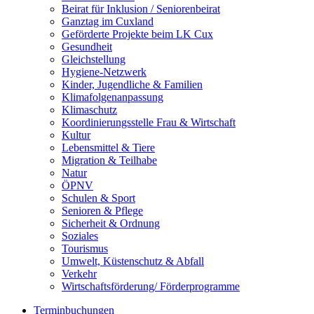
Beirat für Inklusion / Seniorenbeirat
Ganztag im Cuxland
Geförderte Projekte beim LK Cux
Gesundheit
Gleichstellung
Hygiene-Netzwerk
Kinder, Jugendliche & Familien
Klimafolgenanpassung
Klimaschutz
Koordinierungsstelle Frau & Wirtschaft
Kultur
Lebensmittel & Tiere
Migration & Teilhabe
Natur
ÖPNV
Schulen & Sport
Senioren & Pflege
Sicherheit & Ordnung
Soziales
Tourismus
Umwelt, Küstenschutz & Abfall
Verkehr
Wirtschaftsförderung/ Förderprogramme
Terminbuchungen