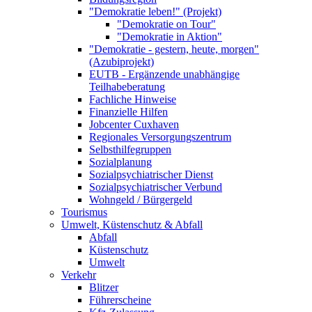
"Demokratie leben!" (Projekt)
"Demokratie on Tour"
"Demokratie in Aktion"
"Demokratie - gestern, heute, morgen"
(Azubiprojekt)
EUTB - Ergänzende unabhängige
Teilhabeberatung
Fachliche Hinweise
Finanzielle Hilfen
Jobcenter Cuxhaven
Regionales Versorgungszentrum
Selbsthilfegruppen
Sozialplanung
Sozialpsychiatrischer Dienst
Sozialpsychiatrischer Verbund
Wohngeld / Bürgergeld
Tourismus
Umwelt, Küstenschutz & Abfall
Abfall
Küstenschutz
Umwelt
Verkehr
Blitzer
Führerscheine