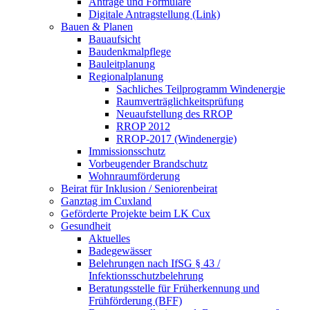
Anträge und Formulare
Digitale Antragstellung (Link)
Bauen & Planen
Bauaufsicht
Baudenkmalpflege
Bauleitplanung
Regionalplanung
Sachliches Teilprogramm Windenergie
Raumverträglichkeitsprüfung
Neuaufstellung des RROP
RROP 2012
RROP-2017 (Windenergie)
Immissionsschutz
Vorbeugender Brandschutz
Wohnraumförderung
Beirat für Inklusion / Seniorenbeirat
Ganztag im Cuxland
Geförderte Projekte beim LK Cux
Gesundheit
Aktuelles
Badegewässer
Belehrungen nach IfSG § 43 /
Infektionsschutzbelehrung
Beratungsstelle für Früherkennung und
Frühförderung (BFF)