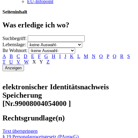
EU-Infopoint
Seiteninhalt
Was erledige ich wo?
Suchbegriff:
Lebenslage:
Ihr Wohnort:
A
B
C
D
E
F
G
H
I
J
K
L
M
N
O
P
Q
R
S
T
U
V
W
X
Y
Z
elektronischer Identitätsnachweis
Speicherung
[Nr.99008004054000 ]
Rechtsgrundlage(n)
Text überspringen
§ 19 Personalausweisgesetz (PAuswG)