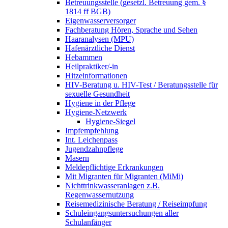
Betreuungsstelle (gesetzl. Betreuung gem. §
1814 ff BGB)
Eigenwasserversorger
Fachberatung Hören, Sprache und Sehen
Haaranalysen (MPU)
Hafenärztliche Dienst
Hebammen
Heilpraktiker/-in
Hitzeinformationen
HIV-Beratung u. HIV-Test / Beratungsstelle für
sexuelle Gesundheit
Hygiene in der Pflege
Hygiene-Netzwerk
Hygiene-Siegel
Impfempfehlung
Int. Leichenpass
Jugendzahnpflege
Masern
Meldepflichtige Erkrankungen
Mit Migranten für Migranten (MiMi)
Nichttrinkwasseranlagen z.B.
Regenwassernutzung
Reisemedizinische Beratung / Reiseimpfung
Schuleingangsuntersuchungen aller
Schulanfänger