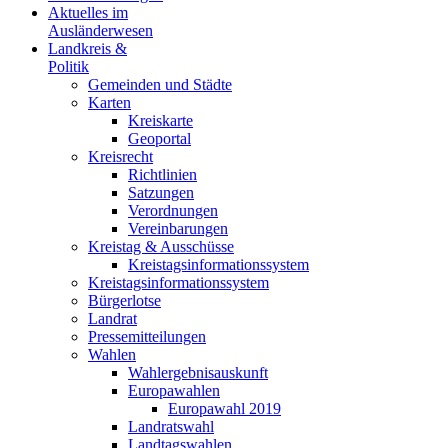
Aktuelles im
Ausländerwesen
Landkreis &
Politik
Gemeinden und Städte
Karten
Kreiskarte
Geoportal
Kreisrecht
Richtlinien
Satzungen
Verordnungen
Vereinbarungen
Kreistag & Ausschüsse
Kreistagsinformationssystem
Kreistagsinformationssystem
Bürgerlotse
Landrat
Pressemitteilungen
Wahlen
Wahlergebnisauskunft
Europawahlen
Europawahl 2019
Landratswahl
Landtagswahlen