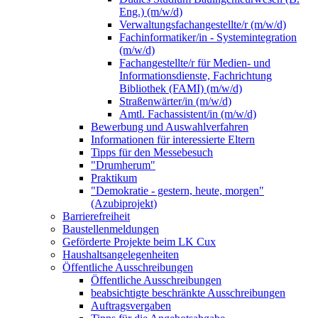
Eng.) (m/w/d)
Verwaltungsfachangestellte/r (m/w/d)
Fachinformatiker/in - Systemintegration
(m/w/d)
Fachangestellte/r für Medien- und
Informationsdienste, Fachrichtung
Bibliothek (FAMI) (m/w/d)
Straßenwärter/in (m/w/d)
Amtl. Fachassistent/in (m/w/d)
Bewerbung und Auswahlverfahren
Informationen für interessierte Eltern
Tipps für den Messebesuch
"Drumherum"
Praktikum
"Demokratie - gestern, heute, morgen"
(Azubiprojekt)
Barrierefreiheit
Baustellenmeldungen
Geförderte Projekte beim LK Cux
Haushaltsangelegenheiten
Öffentliche Ausschreibungen
Öffentliche Ausschreibungen
beabsichtigte beschränkte Ausschreibungen
Auftragsvergaben