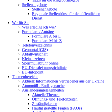
Tipps für die Angebotsabgabe
Stellenangebote
Stellenangebote
Regionale Stellenbörse für den öffentlichen
Dienst
Wir für Sie
Was erledige ich wo?
Formulare / Anträge
Formulare A bis L
Formulare M bis Z
Telefonverzeichnis
Geoportal (GIS)
Abfallwirtschaft
Kleinanzeigen
Sperrmüllabfuhr online
EU-Dienstleistungsrichtlinie
EU-Infopoint
Themenbereiche
Aktuell: Informationen Vertriebener aus der Ukraine
Atommüll - Endlagersuche
Ausländerangelegenheiten
Aktuelle Themen
Öffnungs- und Telefonzeiten
Zuständigkeiten
Häufig gestellte Fragen (FAQs)