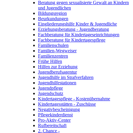
Beratung gegen sexualisierte Gewalt an Kindern
und Jugendlichen
Bildungsregion
Beurkundungen
Eingliederungshilfe Kinder & Jugendliche
Erziehungsberatung - Jugendberatung
Fachberatung für Kindertageseinrichtungen
Fachberatung für Kindertagespflege
Familienschulen
Familien-Wegweiser
Familienzentren
Frühe Hilfen
Hilfen zur Erziehung
Jugendberufsagentur
Jugendhilfe im Strafverfahren
Jugendhilfestationen
Jugendpflege
Jugendschutz
Kindertagespflege - Kostenübernahme
Kindertagesstätten - Zuschüsse
Negativbescheinigung
Pflegekinderdienst
Pro-Aktiv-Center
Rufbereitschaft
2. Chance -