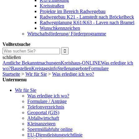
Kfz-Zulassung
Kreisstraßen
Projekte im Bereich Radwegebau
Radwegebau K21 - Lamstedt nach Bröckelbeck
Radwegplanung K61/K63 - Laven nach Bramel
Wunschkennzeichen
Wirtschaftsförderung/ Förderprogramme
Volltextsuche
schließen
Amtliche Bekanntmachungen
Kreishaus-ONLINE
Was erledige ich
wo?
Baustellen
Kreistagsinfo
Stellenangebote
Formulare
Startseite
>
Wir für Sie
>
Was erledige ich wo?
Untermenu
Wir für Sie
Was erledige ich wo?
Formulare / Anträge
Telefonverzeichnis
Geoportal (GIS)
Abfallwirtschaft
Kleinanzeigen
Sperrmüllabfuhr online
EU-Dienstleistungsrichtlinie