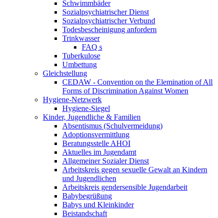
Schwimmbäder
Sozialpsychiatrischer Dienst
Sozialpsychiatrischer Verbund
Todesbescheinigung anfordern
Trinkwasser
FAQ s
Tuberkulose
Umbettung
Gleichstellung
CEDAW - Convention on the Elemination of All
Forms of Discrimination Against Women
Hygiene-Netzwerk
Hygiene-Siegel
Kinder, Jugendliche & Familien
Absentismus (Schulvermeidung)
Adoptionsvermittlung
Beratungsstelle AHOI
Aktuelles im Jugendamt
Allgemeiner Sozialer Dienst
Arbeitskreis gegen sexuelle Gewalt an Kindern
und Jugendlichen
Arbeitskreis gendersensible Jugendarbeit
Babybegrüßung
Babys und Kleinkinder
Beistandschaft