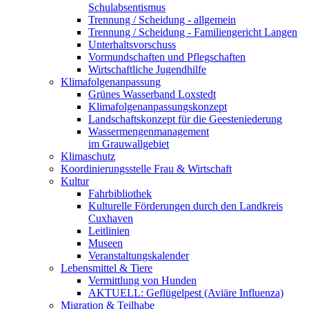
Schulabsentismus
Trennung / Scheidung - allgemein
Trennung / Scheidung - Familiengericht Langen
Unterhaltsvorschuss
Vormundschaften und Pflegschaften
Wirtschaftliche Jugendhilfe
Klimafolgenanpassung
Grünes Wasserband Loxstedt
Klimafolgenanpassungskonzept
Landschaftskonzept für die Geesteniederung
Wassermengenmanagement
im Grauwallgebiet
Klimaschutz
Koordinierungsstelle Frau & Wirtschaft
Kultur
Fahrbibliothek
Kulturelle Förderungen durch den Landkreis
Cuxhaven
Leitlinien
Museen
Veranstaltungskalender
Lebensmittel & Tiere
Vermittlung von Hunden
AKTUELL: Geflügelpest (Aviäre Influenza)
Migration & Teilhabe