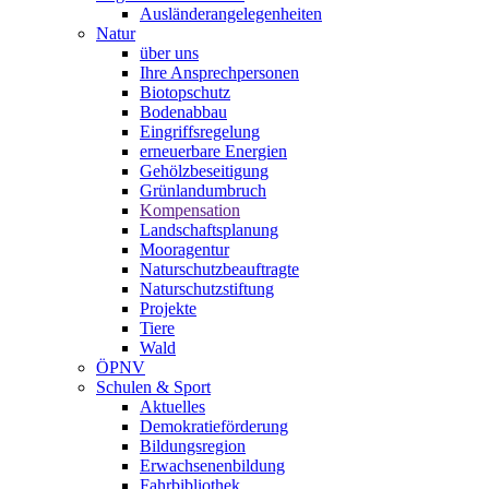
Ausländerangelegenheiten
Natur
über uns
Ihre Ansprechpersonen
Biotopschutz
Bodenabbau
Eingriffsregelung
erneuerbare Energien
Gehölzbeseitigung
Grünlandumbruch
Kompensation
Landschaftsplanung
Mooragentur
Naturschutzbeauftragte
Naturschutzstiftung
Projekte
Tiere
Wald
ÖPNV
Schulen & Sport
Aktuelles
Demokratieförderung
Bildungsregion
Erwachsenenbildung
Fahrbibliothek