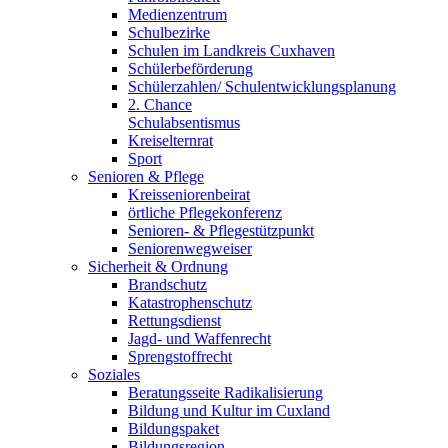
Medienzentrum
Schulbezirke
Schulen im Landkreis Cuxhaven
Schülerbeförderung
Schülerzahlen/ Schulentwicklungsplanung
2. Chance
Schulabsentismus
Kreiselternrat
Sport
Senioren & Pflege
Kreisseniorenbeirat
örtliche Pflegekonferenz
Senioren- & Pflegestützpunkt
Seniorenwegweiser
Sicherheit & Ordnung
Brandschutz
Katastrophenschutz
Rettungsdienst
Jagd- und Waffenrecht
Sprengstoffrecht
Soziales
Beratungsseite Radikalisierung
Bildung und Kultur im Cuxland
Bildungspaket
Bildungsregion