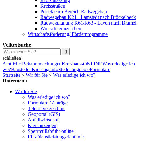
Kfz-Zulassung
Kreisstraßen
Projekte im Bereich Radwegebau
Radwegebau K21 - Lamstedt nach Bröckelbeck
Radwegplanung K61/K63 - Laven nach Bramel
Wunschkennzeichen
Wirtschaftsförderung/ Förderprogramme
Volltextsuche
schließen
Amtliche Bekanntmachungen
Kreishaus-ONLINE
Was erledige ich
wo?
Baustellen
Kreistagsinfo
Stellenangebote
Formulare
Startseite
>
Wir für Sie
>
Was erledige ich wo?
Untermenu
Wir für Sie
Was erledige ich wo?
Formulare / Anträge
Telefonverzeichnis
Geoportal (GIS)
Abfallwirtschaft
Kleinanzeigen
Sperrmüllabfuhr online
EU-Dienstleistungsrichtlinie