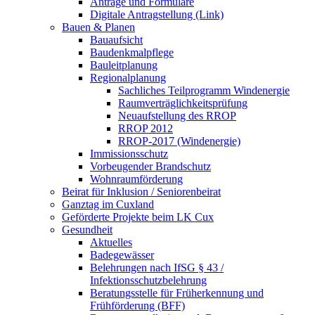
Anträge und Formulare
Digitale Antragstellung (Link)
Bauen & Planen
Bauaufsicht
Baudenkmalpflege
Bauleitplanung
Regionalplanung
Sachliches Teilprogramm Windenergie
Raumverträglichkeitsprüfung
Neuaufstellung des RROP
RROP 2012
RROP-2017 (Windenergie)
Immissionsschutz
Vorbeugender Brandschutz
Wohnraumförderung
Beirat für Inklusion / Seniorenbeirat
Ganztag im Cuxland
Geförderte Projekte beim LK Cux
Gesundheit
Aktuelles
Badegewässer
Belehrungen nach IfSG § 43 /
Infektionsschutzbelehrung
Beratungsstelle für Früherkennung und
Frühförderung (BFF)