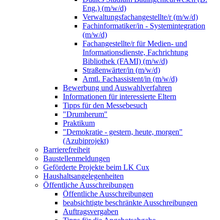
Eng.) (m/w/d)
Verwaltungsfachangestellte/r (m/w/d)
Fachinformatiker/in - Systemintegration
(m/w/d)
Fachangestellte/r für Medien- und
Informationsdienste, Fachrichtung
Bibliothek (FAMI) (m/w/d)
Straßenwärter/in (m/w/d)
Amtl. Fachassistent/in (m/w/d)
Bewerbung und Auswahlverfahren
Informationen für interessierte Eltern
Tipps für den Messebesuch
"Drumherum"
Praktikum
"Demokratie - gestern, heute, morgen"
(Azubiprojekt)
Barrierefreiheit
Baustellenmeldungen
Geförderte Projekte beim LK Cux
Haushaltsangelegenheiten
Öffentliche Ausschreibungen
Öffentliche Ausschreibungen
beabsichtigte beschränkte Ausschreibungen
Auftragsvergaben