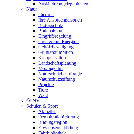
Ausländerangelegenheiten
Natur
über uns
Ihre Ansprechpersonen
Biotopschutz
Bodenabbau
Eingriffsregelung
erneuerbare Energien
Gehölzbeseitigung
Grünlandumbruch
Kompensation
Landschaftsplanung
Mooragentur
Naturschutzbeauftragte
Naturschutzstiftung
Projekte
Tiere
Wald
ÖPNV
Schulen & Sport
Aktuelles
Demokratieförderung
Bildungsregion
Erwachsenenbildung
Fahrbibliothek