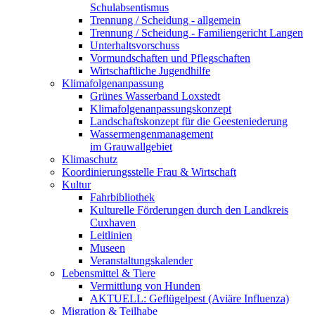
Schulabsentismus
Trennung / Scheidung - allgemein
Trennung / Scheidung - Familiengericht Langen
Unterhaltsvorschuss
Vormundschaften und Pflegschaften
Wirtschaftliche Jugendhilfe
Klimafolgenanpassung
Grünes Wasserband Loxstedt
Klimafolgenanpassungskonzept
Landschaftskonzept für die Geesteniederung
Wassermengenmanagement
im Grauwallgebiet
Klimaschutz
Koordinierungsstelle Frau & Wirtschaft
Kultur
Fahrbibliothek
Kulturelle Förderungen durch den Landkreis
Cuxhaven
Leitlinien
Museen
Veranstaltungskalender
Lebensmittel & Tiere
Vermittlung von Hunden
AKTUELL: Geflügelpest (Aviäre Influenza)
Migration & Teilhabe