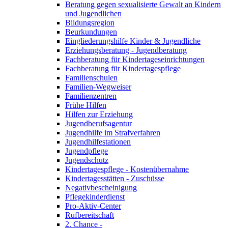
Beratung gegen sexualisierte Gewalt an Kindern
und Jugendlichen
Bildungsregion
Beurkundungen
Eingliederungshilfe Kinder & Jugendliche
Erziehungsberatung - Jugendberatung
Fachberatung für Kindertageseinrichtungen
Fachberatung für Kindertagespflege
Familienschulen
Familien-Wegweiser
Familienzentren
Frühe Hilfen
Hilfen zur Erziehung
Jugendberufsagentur
Jugendhilfe im Strafverfahren
Jugendhilfestationen
Jugendpflege
Jugendschutz
Kindertagespflege - Kostenübernahme
Kindertagesstätten - Zuschüsse
Negativbescheinigung
Pflegekinderdienst
Pro-Aktiv-Center
Rufbereitschaft
2. Chance -