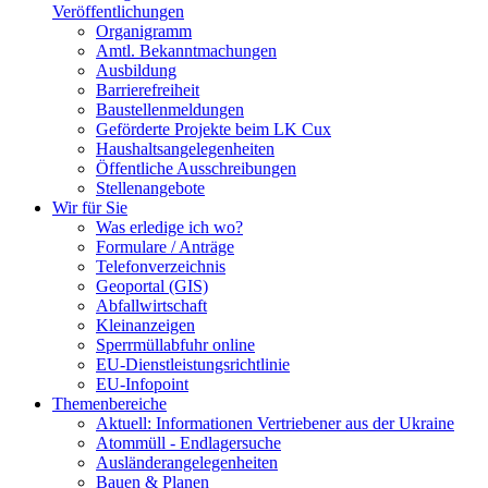
Veröffentlichungen
Organigramm
Amtl. Bekanntmachungen
Ausbildung
Barrierefreiheit
Baustellenmeldungen
Geförderte Projekte beim LK Cux
Haushaltsangelegenheiten
Öffentliche Ausschreibungen
Stellenangebote
Wir für Sie
Was erledige ich wo?
Formulare / Anträge
Telefonverzeichnis
Geoportal (GIS)
Abfallwirtschaft
Kleinanzeigen
Sperrmüllabfuhr online
EU-Dienstleistungsrichtlinie
EU-Infopoint
Themenbereiche
Aktuell: Informationen Vertriebener aus der Ukraine
Atommüll - Endlagersuche
Ausländerangelegenheiten
Bauen & Planen