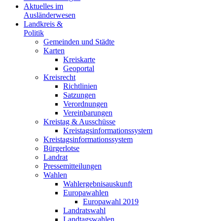
Aktuelles im
Ausländerwesen
Landkreis &
Politik
Gemeinden und Städte
Karten
Kreiskarte
Geoportal
Kreisrecht
Richtlinien
Satzungen
Verordnungen
Vereinbarungen
Kreistag & Ausschüsse
Kreistagsinformationssystem
Kreistagsinformationssystem
Bürgerlotse
Landrat
Pressemitteilungen
Wahlen
Wahlergebnisauskunft
Europawahlen
Europawahl 2019
Landratswahl
Landtagswahlen