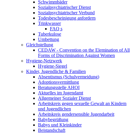
Schwimmbäder
Sozialpsychiatrischer Dienst
Sozialpsychiatrischer Verbund
Todesbescheinigung anfordern
Trinkwasser
FAQ s
Tuberkulose
Umbettung
Gleichstellung
CEDAW - Convention on the Elemination of All
Forms of Discrimination Against Women
Hygiene-Netzwerk
Hygiene-Siegel
Kinder, Jugendliche & Familien
Absentismus (Schulvermeidung)
Adoptionsvermittlung
Beratungsstelle AHOI
Aktuelles im Jugendamt
Allgemeiner Sozialer Dienst
Arbeitskreis gegen sexuelle Gewalt an Kindern
und Jugendlichen
Arbeitskreis gendersensible Jugendarbeit
Babybegrüßung
Babys und Kleinkinder
Beistandschaft