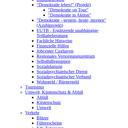
"Demokratie leben!" (Projekt)
"Demokratie on Tour"
"Demokratie in Aktion"
"Demokratie - gestern, heute, morgen"
(Azubiprojekt)
EUTB - Ergänzende unabhängige
Teilhabeberatung
Fachliche Hinweise
Finanzielle Hilfen
Jobcenter Cuxhaven
Regionales Versorgungszentrum
Selbsthilfegruppen
Sozialplanung
Sozialpsychiatrischer Dienst
Sozialpsychiatrischer Verbund
Wohngeld / Bürgergeld
Tourismus
Umwelt, Küstenschutz & Abfall
Abfall
Küstenschutz
Umwelt
Verkehr
Blitzer
Führerscheine