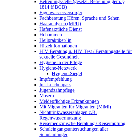
Betreuungsstelle (gesetzl. Betreuung gem. §
1814 ff BGB)
Eigenwasserversorger
Fachberatung Hören, Sprache und Sehen
Haaranalysen (MPU)
Hafenärztliche Dienst
Hebammen
Heilpraktiker/-in
Hitzeinformationen
HIV-Beratung u. HIV-Test / Beratungsstelle für
sexuelle Gesundheit
Hygiene in der Pflege
Hygiene-Netzwerk
Hygiene-Siegel
Impfempfehlung
Int. Leichenpass
Jugendzahnpflege
Masern
Meldepflichtige Erkrankungen
Mit Migranten für Migranten (MiMi)
Nichttrinkwasseranlagen z.B.
Regenwassernutzung
Reisemedizinische Beratung / Reiseimpfung
Schuleingangsuntersuchungen aller
Schulanfänger