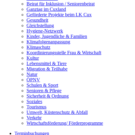
Beirat für Inklusion / Seniorenbeirat
Ganztag im Cuxland
Geförderte Projekte beim LK Cux
Gesundheit
Gleichstellung
Hygiene-Netzwerk
Kinder, Jugendliche & Familien
Klimafolgenanpassung
Klimaschutz
Koordinierungsstelle Frau & Wirtschaft
Kultur
Lebensmittel & Tiere
Migration & Teilhabe
Natur
ÖPNV
Schulen & Sport
Senioren & Pflege
Sicherheit & Ordnung
Soziales
Tourismus
Umwelt, Küstenschutz & Abfall
Verkehr
Wirtschaftsförderung/ Förderprogramme
Terminbuchungen