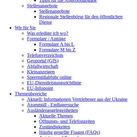
Tipps für die Angebotsabgabe
Stellenangebote
Stellenangebote
Regionale Stellenbörse für den öffentlichen
Dienst
Wir für Sie
Was erledige ich wo?
Formulare / Anträge
Formulare A bis L
Formulare M bis Z
Telefonverzeichnis
Geoportal (GIS)
Abfallwirtschaft
Kleinanzeigen
Sperrmüllabfuhr online
EU-Dienstleistungsrichtlinie
EU-Infopoint
Themenbereiche
Aktuell: Informationen Vertriebener aus der Ukraine
Atommüll - Endlagersuche
Ausländerangelegenheiten
Aktuelle Themen
Öffnungs- und Telefonzeiten
Zuständigkeiten
Häufig gestellte Fragen (FAQs)