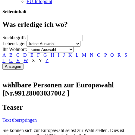
EU-Infopoint
Seiteninhalt
Was erledige ich wo?
Suchbegriff:
Lebenslage:
Ihr Wohnort:
A
B
C
D
E
F
G
H
I
J
K
L
M
N
O
P
Q
R
S
T
U
V
W
X
Y
Z
wählbare Personen zur Europawahl
[Nr.99128003037002 ]
Teaser
Text überspringen
Sie können sich zur Europawahl selbst zur Wahl stellen. Dies ist