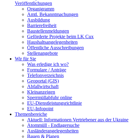
Veröffentlichungen
Organigramm
Amtl. Bekanntmachungen
Ausbildung
Barrierefreiheit
Baustellenmeldungen
Geförderte Projekte beim LK Cux
Haushaltsangelegenheiten
Öffentliche Ausschreibungen
Stellenangebote
Wir für Sie
Was erledige ich wo?
Formulare / Anträge
Telefonverzeichnis
Geoportal (GIS)
Abfallwirtschaft
Kleinanzeigen
Sperrmüllabfuhr online
EU-Dienstleistungsrichtlinie
EU-Infopoint
Themenbereiche
Aktuell: Informationen Vertriebener aus der Ukraine
Atommüll - Endlagersuche
Ausländerangelegenheiten
Bauen & Planen