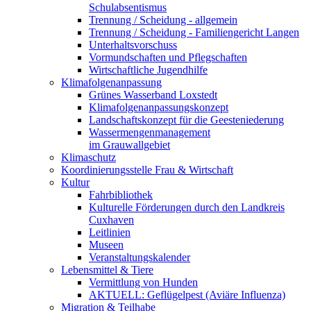
Schulabsentismus
Trennung / Scheidung - allgemein
Trennung / Scheidung - Familiengericht Langen
Unterhaltsvorschuss
Vormundschaften und Pflegschaften
Wirtschaftliche Jugendhilfe
Klimafolgenanpassung
Grünes Wasserband Loxstedt
Klimafolgenanpassungskonzept
Landschaftskonzept für die Geesteniederung
Wassermengenmanagement
im Grauwallgebiet
Klimaschutz
Koordinierungsstelle Frau & Wirtschaft
Kultur
Fahrbibliothek
Kulturelle Förderungen durch den Landkreis
Cuxhaven
Leitlinien
Museen
Veranstaltungskalender
Lebensmittel & Tiere
Vermittlung von Hunden
AKTUELL: Geflügelpest (Aviäre Influenza)
Migration & Teilhabe