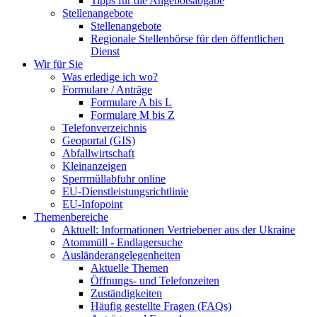
Tipps für die Angebotsabgabe
Stellenangebote
Stellenangebote
Regionale Stellenbörse für den öffentlichen
Dienst
Wir für Sie
Was erledige ich wo?
Formulare / Anträge
Formulare A bis L
Formulare M bis Z
Telefonverzeichnis
Geoportal (GIS)
Abfallwirtschaft
Kleinanzeigen
Sperrmüllabfuhr online
EU-Dienstleistungsrichtlinie
EU-Infopoint
Themenbereiche
Aktuell: Informationen Vertriebener aus der Ukraine
Atommüll - Endlagersuche
Ausländerangelegenheiten
Aktuelle Themen
Öffnungs- und Telefonzeiten
Zuständigkeiten
Häufig gestellte Fragen (FAQs)