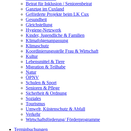
Beirat für Inklusion / Seniorenbeirat
Ganztag im Cuxland
Geförderte Projekte beim LK Cux
Gesundheit
Gleichstellung
Hygiene-Netzwerk
Kinder, Jugendliche & Familien
Klimafolgenanpassung
Klimaschutz
Koordinierungsstelle Frau & Wirtschaft
Kultur
Lebensmittel & Tiere
Migration & Teilhabe
Natur
ÖPNV
Schulen & Sport
Senioren & Pflege
Sicherheit & Ordnung
Soziales
Tourismus
Umwelt, Küstenschutz & Abfall
Verkehr
Wirtschaftsförderung/ Förderprogramme
Terminbuchungen