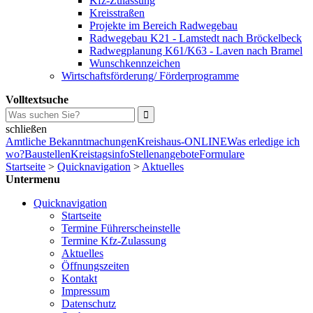
Kfz-Zulassung
Kreisstraßen
Projekte im Bereich Radwegebau
Radwegebau K21 - Lamstedt nach Bröckelbeck
Radwegplanung K61/K63 - Laven nach Bramel
Wunschkennzeichen
Wirtschaftsförderung/ Förderprogramme
Volltextsuche
schließen
Amtliche Bekanntmachungen
Kreishaus-ONLINE
Was erledige ich
wo?
Baustellen
Kreistagsinfo
Stellenangebote
Formulare
Startseite
>
Quicknavigation
>
Aktuelles
Untermenu
Quicknavigation
Startseite
Termine Führerscheinstelle
Termine Kfz-Zulassung
Aktuelles
Öffnungszeiten
Kontakt
Impressum
Datenschutz