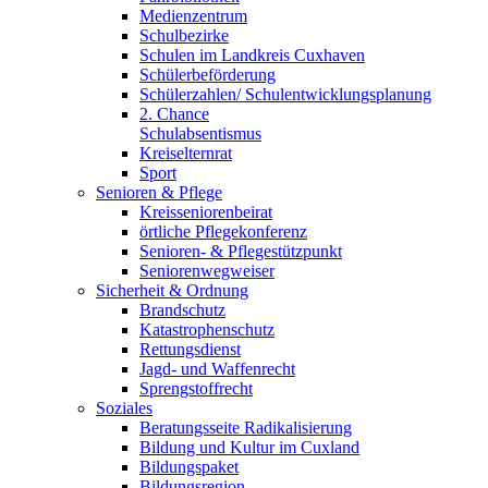
Medienzentrum
Schulbezirke
Schulen im Landkreis Cuxhaven
Schülerbeförderung
Schülerzahlen/ Schulentwicklungsplanung
2. Chance
Schulabsentismus
Kreiselternrat
Sport
Senioren & Pflege
Kreisseniorenbeirat
örtliche Pflegekonferenz
Senioren- & Pflegestützpunkt
Seniorenwegweiser
Sicherheit & Ordnung
Brandschutz
Katastrophenschutz
Rettungsdienst
Jagd- und Waffenrecht
Sprengstoffrecht
Soziales
Beratungsseite Radikalisierung
Bildung und Kultur im Cuxland
Bildungspaket
Bildungsregion