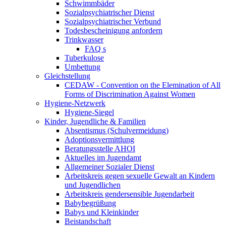
Schwimmbäder
Sozialpsychiatrischer Dienst
Sozialpsychiatrischer Verbund
Todesbescheinigung anfordern
Trinkwasser
FAQ s
Tuberkulose
Umbettung
Gleichstellung
CEDAW - Convention on the Elemination of All
Forms of Discrimination Against Women
Hygiene-Netzwerk
Hygiene-Siegel
Kinder, Jugendliche & Familien
Absentismus (Schulvermeidung)
Adoptionsvermittlung
Beratungsstelle AHOI
Aktuelles im Jugendamt
Allgemeiner Sozialer Dienst
Arbeitskreis gegen sexuelle Gewalt an Kindern
und Jugendlichen
Arbeitskreis gendersensible Jugendarbeit
Babybegrüßung
Babys und Kleinkinder
Beistandschaft