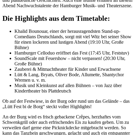
und plattdeutsche Geschichten. Auch eine Bühne erhalten an diesem
Abend Nachwuchstalente der Hamburger Musik- und Theaterszene.
Die Highlights aus dem Timetable:
Khalid Bounouar, einer der herausragendsten Stand-up-
Comedians Deutschlands, sorgt mit viel Witz bei seiner Show
für einen lockeren und lustigen Abend (19:10 Uhr, Große
Bühne)
Hamburger Celloduo eröffnet das Fest (17:45 Uhr, Feststuv)
SoundScale mit Feuershow – nicht verpassen! (20:30 Uhr,
Große Bühne)
Zauberei & Mitmachtheater für Kinder und Erwachsene
Lütt & Lang, Bryats, Oliver Bode, Allumette, Shantychor
Wremen u. v. m.
Musik und Kleinkunst auf allen Bühnen – von Jazz über
Kindertheater bis Plattdeutsch
Ob auf der Festwiese, in der Burg oder rund um das Gelände – das
„Lütt Fest bi de Borg“ steckt voller Highlights!
An der Burg wird es frisch gebackene Crêpes, herzhaftes vom
Schwenkgrill oder auch erfrischendes Eis zu kaufen geben. Um zu
verweilen darf gerne eine Picknickdecke mitgebracht werden. So
kann das Tanzbein geschwungen, gelacht und auch ein entspannter