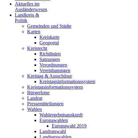
Aktuelles im
Ausländerwesen
Landkreis &
Politik
Gemeinden und Städte
Karten
Kreiskarte
Geoportal
Kreisrecht
Richtlinien
Satzungen
Verordnungen
Vereinbarungen
Kreistag & Ausschüsse
Kreistagsinformationssystem
Kreistagsinformationssystem
Bürgerlotse
Landrat
Pressemitteilungen
Wahlen
Wahlergebnisauskunft
Europawahlen
Europawahl 2019
Landratswahl
Landtagswahlen