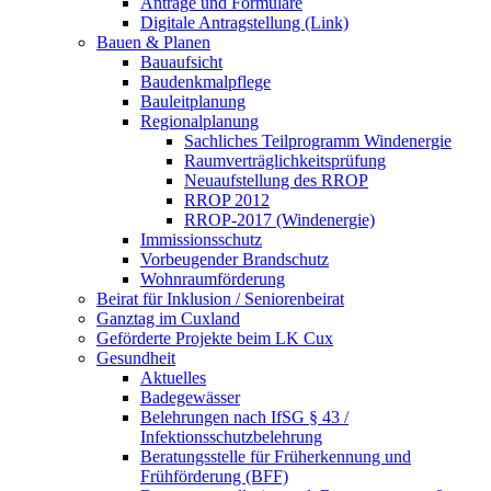
Anträge und Formulare
Digitale Antragstellung (Link)
Bauen & Planen
Bauaufsicht
Baudenkmalpflege
Bauleitplanung
Regionalplanung
Sachliches Teilprogramm Windenergie
Raumverträglichkeitsprüfung
Neuaufstellung des RROP
RROP 2012
RROP-2017 (Windenergie)
Immissionsschutz
Vorbeugender Brandschutz
Wohnraumförderung
Beirat für Inklusion / Seniorenbeirat
Ganztag im Cuxland
Geförderte Projekte beim LK Cux
Gesundheit
Aktuelles
Badegewässer
Belehrungen nach IfSG § 43 /
Infektionsschutzbelehrung
Beratungsstelle für Früherkennung und
Frühförderung (BFF)