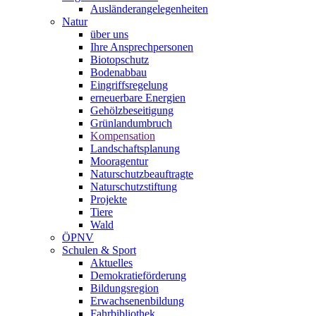
Ausländerangelegenheiten
Natur
über uns
Ihre Ansprechpersonen
Biotopschutz
Bodenabbau
Eingriffsregelung
erneuerbare Energien
Gehölzbeseitigung
Grünlandumbruch
Kompensation
Landschaftsplanung
Mooragentur
Naturschutzbeauftragte
Naturschutzstiftung
Projekte
Tiere
Wald
ÖPNV
Schulen & Sport
Aktuelles
Demokratieförderung
Bildungsregion
Erwachsenenbildung
Fahrbibliothek