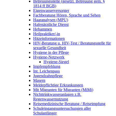
Betreuungsstelle (gesetzl. Betreuung gem. §
1814 ff BGB)
Eigenwasserversorger
Fachberatung Hören, Sprache und Sehen
Haaranalysen (MPU)
Hafenärztliche Dienst
Hebammen
Heilpraktiker/-in
Hitzeinformationen
HIV-Beratung u. HIV-Test / Beratungsstelle für
sexuelle Gesundheit
Hygiene in der Pflege
Hygiene-Netzwerk
Hygiene-Siegel
Impfempfehlung
Int. Leichenpass
Jugendzahnpflege
Masern
Meldepflichtige Erkrankungen
Mit Migranten für Migranten (MiMi)
Nichttrinkwasseranlagen z.B.
Regenwassernutzung
Reisemedizinische Beratung / Reiseimpfung
Schuleingangsuntersuchungen aller
Schulanfänger