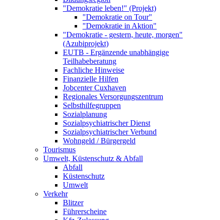
"Demokratie leben!" (Projekt)
"Demokratie on Tour"
"Demokratie in Aktion"
"Demokratie - gestern, heute, morgen"
(Azubiprojekt)
EUTB - Ergänzende unabhängige
Teilhabeberatung
Fachliche Hinweise
Finanzielle Hilfen
Jobcenter Cuxhaven
Regionales Versorgungszentrum
Selbsthilfegruppen
Sozialplanung
Sozialpsychiatrischer Dienst
Sozialpsychiatrischer Verbund
Wohngeld / Bürgergeld
Tourismus
Umwelt, Küstenschutz & Abfall
Abfall
Küstenschutz
Umwelt
Verkehr
Blitzer
Führerscheine