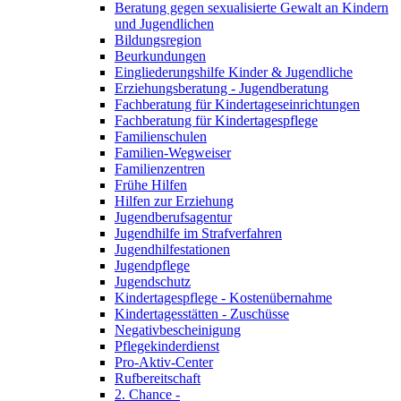
Beratung gegen sexualisierte Gewalt an Kindern
und Jugendlichen
Bildungsregion
Beurkundungen
Eingliederungshilfe Kinder & Jugendliche
Erziehungsberatung - Jugendberatung
Fachberatung für Kindertageseinrichtungen
Fachberatung für Kindertagespflege
Familienschulen
Familien-Wegweiser
Familienzentren
Frühe Hilfen
Hilfen zur Erziehung
Jugendberufsagentur
Jugendhilfe im Strafverfahren
Jugendhilfestationen
Jugendpflege
Jugendschutz
Kindertagespflege - Kostenübernahme
Kindertagesstätten - Zuschüsse
Negativbescheinigung
Pflegekinderdienst
Pro-Aktiv-Center
Rufbereitschaft
2. Chance -