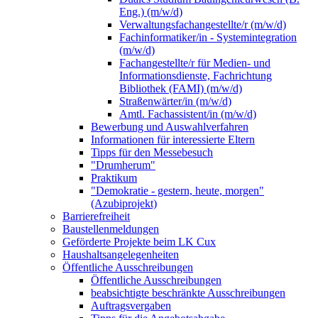
Eng.) (m/w/d)
Verwaltungsfachangestellte/r (m/w/d)
Fachinformatiker/in - Systemintegration
(m/w/d)
Fachangestellte/r für Medien- und
Informationsdienste, Fachrichtung
Bibliothek (FAMI) (m/w/d)
Straßenwärter/in (m/w/d)
Amtl. Fachassistent/in (m/w/d)
Bewerbung und Auswahlverfahren
Informationen für interessierte Eltern
Tipps für den Messebesuch
"Drumherum"
Praktikum
"Demokratie - gestern, heute, morgen"
(Azubiprojekt)
Barrierefreiheit
Baustellenmeldungen
Geförderte Projekte beim LK Cux
Haushaltsangelegenheiten
Öffentliche Ausschreibungen
Öffentliche Ausschreibungen
beabsichtigte beschränkte Ausschreibungen
Auftragsvergaben