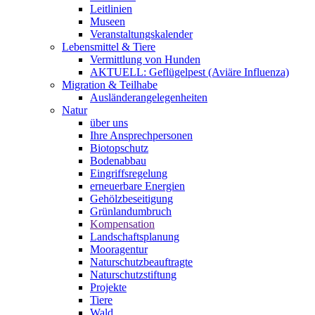
Leitlinien
Museen
Veranstaltungskalender
Lebensmittel & Tiere
Vermittlung von Hunden
AKTUELL: Geflügelpest (Aviäre Influenza)
Migration & Teilhabe
Ausländerangelegenheiten
Natur
über uns
Ihre Ansprechpersonen
Biotopschutz
Bodenabbau
Eingriffsregelung
erneuerbare Energien
Gehölzbeseitigung
Grünlandumbruch
Kompensation
Landschaftsplanung
Mooragentur
Naturschutzbeauftragte
Naturschutzstiftung
Projekte
Tiere
Wald