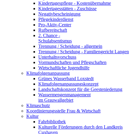
Kindertagespflege - Kostenübernahme
Kindertagesstätten - Zuschüsse
Negativbescheinigung
Pflegekinderdienst
Pro-Aktiv-Center
Rufbereitschaft
2. Chance -
Schulabsentismus
Trennung / Scheidung - allgemein
Trennung / Scheidung - Familiengericht Langen
Unterhaltsvorschuss
Vormundschaften und Pflegschaften
Wirtschaftliche Jugendhilfe
Klimafolgenanpassung
Grünes Wasserband Loxstedt
Klimafolgenanpassungskonzept
Landschaftskonzept für die Geesteniederung
Wassermengenmanagement
im Grauwallgebiet
Klimaschutz
Koordinierungsstelle Frau & Wirtschaft
Kultur
Fahrbibliothek
Kulturelle Förderungen durch den Landkreis
Cuxhaven