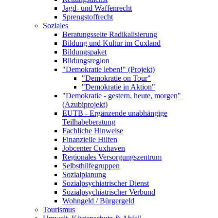
Jagd- und Waffenrecht
Sprengstoffrecht
Soziales
Beratungsseite Radikalisierung
Bildung und Kultur im Cuxland
Bildungspaket
Bildungsregion
"Demokratie leben!" (Projekt)
"Demokratie on Tour"
"Demokratie in Aktion"
"Demokratie - gestern, heute, morgen"
(Azubiprojekt)
EUTB - Ergänzende unabhängige
Teilhabeberatung
Fachliche Hinweise
Finanzielle Hilfen
Jobcenter Cuxhaven
Regionales Versorgungszentrum
Selbsthilfegruppen
Sozialplanung
Sozialpsychiatrischer Dienst
Sozialpsychiatrischer Verbund
Wohngeld / Bürgergeld
Tourismus