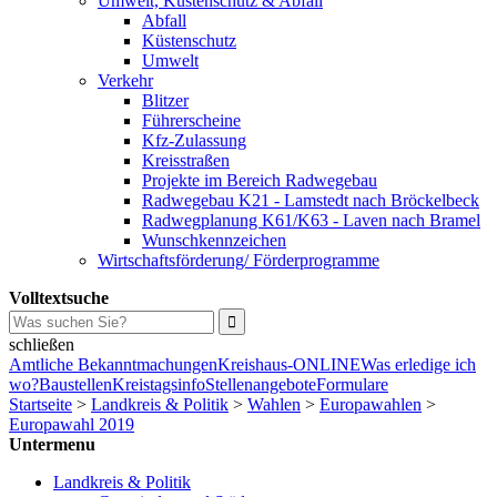
Umwelt, Küstenschutz & Abfall
Abfall
Küstenschutz
Umwelt
Verkehr
Blitzer
Führerscheine
Kfz-Zulassung
Kreisstraßen
Projekte im Bereich Radwegebau
Radwegebau K21 - Lamstedt nach Bröckelbeck
Radwegplanung K61/K63 - Laven nach Bramel
Wunschkennzeichen
Wirtschaftsförderung/ Förderprogramme
Volltextsuche
schließen
Amtliche Bekanntmachungen
Kreishaus-ONLINE
Was erledige ich
wo?
Baustellen
Kreistagsinfo
Stellenangebote
Formulare
Startseite
>
Landkreis & Politik
>
Wahlen
>
Europawahlen
>
Europawahl 2019
Untermenu
Landkreis & Politik