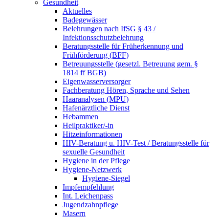
Gesundheit
Aktuelles
Badegewässer
Belehrungen nach IfSG § 43 /
Infektionsschutzbelehrung
Beratungsstelle für Früherkennung und
Frühförderung (BFF)
Betreuungsstelle (gesetzl. Betreuung gem. §
1814 ff BGB)
Eigenwasserversorger
Fachberatung Hören, Sprache und Sehen
Haaranalysen (MPU)
Hafenärztliche Dienst
Hebammen
Heilpraktiker/-in
Hitzeinformationen
HIV-Beratung u. HIV-Test / Beratungsstelle für
sexuelle Gesundheit
Hygiene in der Pflege
Hygiene-Netzwerk
Hygiene-Siegel
Impfempfehlung
Int. Leichenpass
Jugendzahnpflege
Masern