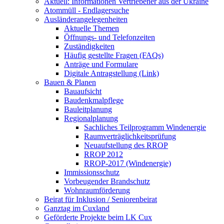
Aktuell: Informationen Vertriebener aus der Ukraine
Atommüll - Endlagersuche
Ausländerangelegenheiten
Aktuelle Themen
Öffnungs- und Telefonzeiten
Zuständigkeiten
Häufig gestellte Fragen (FAQs)
Anträge und Formulare
Digitale Antragstellung (Link)
Bauen & Planen
Bauaufsicht
Baudenkmalpflege
Bauleitplanung
Regionalplanung
Sachliches Teilprogramm Windenergie
Raumverträglichkeitsprüfung
Neuaufstellung des RROP
RROP 2012
RROP-2017 (Windenergie)
Immissionsschutz
Vorbeugender Brandschutz
Wohnraumförderung
Beirat für Inklusion / Seniorenbeirat
Ganztag im Cuxland
Geförderte Projekte beim LK Cux