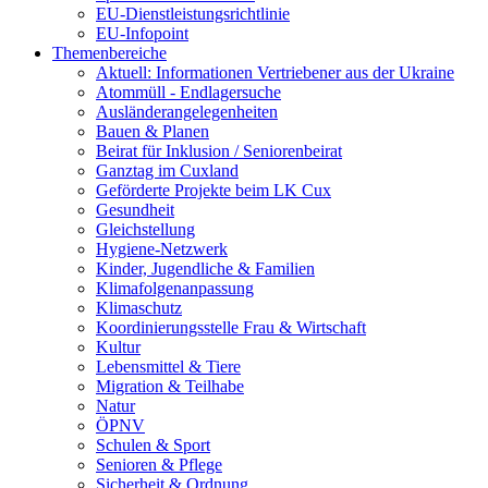
EU-Dienstleistungsrichtlinie
EU-Infopoint
Themenbereiche
Aktuell: Informationen Vertriebener aus der Ukraine
Atommüll - Endlagersuche
Ausländerangelegenheiten
Bauen & Planen
Beirat für Inklusion / Seniorenbeirat
Ganztag im Cuxland
Geförderte Projekte beim LK Cux
Gesundheit
Gleichstellung
Hygiene-Netzwerk
Kinder, Jugendliche & Familien
Klimafolgenanpassung
Klimaschutz
Koordinierungsstelle Frau & Wirtschaft
Kultur
Lebensmittel & Tiere
Migration & Teilhabe
Natur
ÖPNV
Schulen & Sport
Senioren & Pflege
Sicherheit & Ordnung